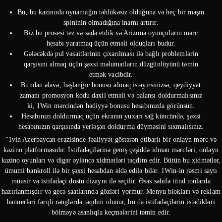
Bu, bu kazinoda oynamağın təhlükəsiz olduğuna və heç bir maşın
spininin olmadığına inamı artırır.
Biz bu prosesi tez və sadə etdik və Arizona oyunçuların mərc
hesabı yaratmaq üçün etməli olduqları budur.
Gələcəkdə pul vəsaitlərinin çıxarılması ilə bağlı problemlərin
qarşısını almaq üçün şəxsi məlumatların düzgünlüyünü təmin
etmək vacibdir.
Bundan əlavə, başlanğıc bonusu almaq istəyirsinizsə, qeydiyyat
zamanı promosyon kodu daxil etməli və balansı doldurmalısınız
ki, 1Win mərcindən hədiyyə bonusu hesabınızda görünsün.
Hesabınızı doldurmaq üçün ekranın yuxarı sağ küncündə, şəxsi
hesabınızın qarşısında yerləşən doldurma düyməsini sıxmalısınız.
“1vin Azerbaycan erazisinde fəaliyyət göstərən etibarlı bir onlayn mərc və
kazino platformasıdır. İstifadəçilərinə geniş çeşiddə idman mərcləri, onlayn
kazino oyunları və digər əyləncə xidmətləri təqdim edir. Bütün bu xidmətlər,
ümumi bankroll ilə bir şəxsi hesabdan əldə edilə bilər. 1Win-in rəsmi saytı
müasir və istifadəçi dostu dizaynı ilə seçilir. Əsas səhifə tünd tonlarda
hazırlanmışdır və gecə saatlarında gözləri yormur. Menyu blokları və reklam
bannerləri fərqli rənglərdə təqdim olunur, bu da istifadəçilərin istədikləri
bölməyə asanlıqla keçmələrini təmin edir.