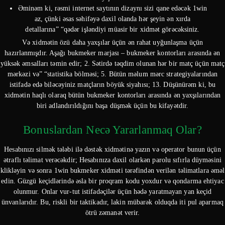
Əminəm ki, rəsmi internet saytının dizaynı sizi qane edəcək 1win
az, çünki əsas səhifəyə daxil olanda hər şeyin ən xırda
detallarına” “qədər işləndiyi müasir bir xidmət görəcəksiniz.
Və xidmətin özü daha yaxşılar üçün ən rahat uyğunlaşma üçün
hazırlanmışdır. Aşağı bukmeker marjası – bukmeker kontorları arasında ən
yüksək əmsalları təmin edir; 2. Sətirdə təqdim olunan hər bir matç üçün matç
mərkəzi və” “statistika bölməsi; 5. Bütün məlum mərc strategiyalarından
istifadə edə biləcəyiniz matçların böyük siyahısı; 13. Düşünürəm ki, bu
xidmətin haqlı olaraq bütün bukmeker kontorları arasında ən yaxşılarından
biri adlandırıldığını başa düşmək üçün bu kifayətdir.
Bonuslardan Necə Yararlanmaq Olar?
Hesabınızı silmək tələbi ilə dəstək xidmətinə yazın və operator bunun üçün
ətraflı təlimat verəcəkdir; Hesabınıza daxil olarkən parolu sıfırla düyməsini
klikləyin və sonra 1win bukmeker xidməti tərəfindən verilən təlimatlara əməl
edin. Güzgü keçidlərində əsla bir proqram kodu yoxdur və qondarma ehtiyac
olunmur. Onlar vur-tut istifadəçilər üçün hədə yaratmayan yan keçid
ünvanlarıdır. Bu, riskli bir taktikadır, lakin mübarək olduqda iti pul aparmaq
ötrü zəmanət verir.