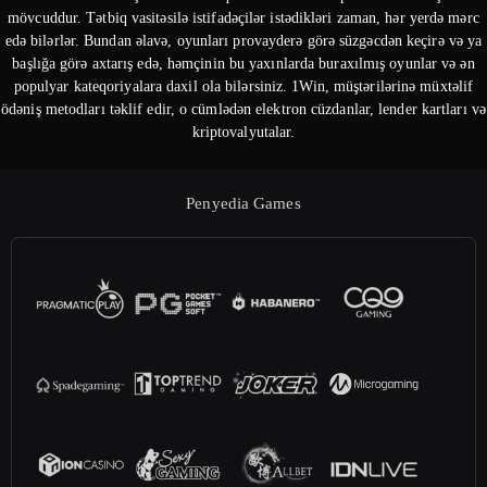
mövcuddur. Tətbiq vasitəsilə istifadəçilər istədikləri zaman, hər yerdə mərc
edə bilərlər. Bundan əlavə, oyunları provayderə görə süzgəcdən keçirə və ya
başlığa görə axtarış edə, həmçinin bu yaxınlarda buraxılmış oyunlar və ən
populyar kateqoriyalara daxil ola bilərsiniz. 1Win, müştərilərinə müxtəlif
ödəniş metodları təklif edir, o cümlədən elektron cüzdanlar, lender kartları və
kriptovalyutalar.
Penyedia Games