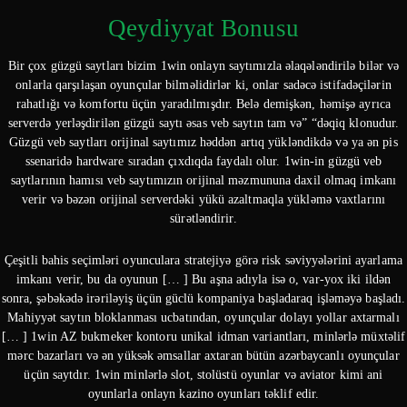
Qeydiyyat Bonusu
Bir çox güzgü saytları bizim 1win onlayn saytımızla əlaqələndirilə bilər və
onlarla qarşılaşan oyunçular bilməlidirlər ki, onlar sadəcə istifadəçilərin
rahatlığı və komfortu üçün yaradılmışdır. Belə demişkən, həmişə ayrıca
serverdə yerləşdirilən güzgü saytı əsas veb saytın tam və” “dəqiq klonudur.
Güzgü veb saytları orijinal saytımız həddən artıq yükləndikdə və ya ən pis
ssenaridə hardware sıradan çıxdıqda faydalı olur. 1win-in güzgü veb
saytlarının hamısı veb saytımızın orijinal məzmununa daxil olmaq imkanı
verir və bəzən orijinal serverdəki yükü azaltmaqla yükləmə vaxtlarını
sürətləndirir.
Çeşitli bahis seçimləri oyunculara stratejiyə görə risk səviyyələrini ayarlama
imkanı verir, bu da oyunun [… ] Bu aşna adıyla isə o, var-yox iki ildən
sonra, şəbəkədə irəriləyiş üçün güclü kompaniya başladaraq işləməyə başladı.
Mahiyyət saytın bloklanması ucbatından, oyunçular dolayı yollar axtarmalı
[… ] 1win AZ bukmeker kontoru unikal idman variantları, minlərlə müxtəlif
mərc bazarları və ən yüksək əmsallar axtaran bütün azərbaycanlı oyunçular
üçün saytdır. 1win minlərlə slot, stolüstü oyunlar və aviator kimi ani
oyunlarla onlayn kazino oyunları təklif edir.