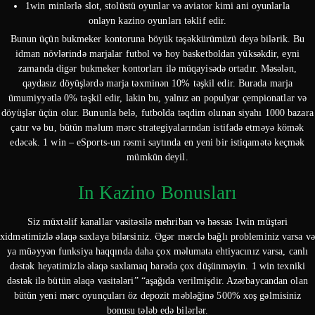
1win minlərlə slot, stolüstü oyunlar və aviator kimi ani oyunlarla
onlayn kazino oyunları təklif edir.
Bunun üçün bukmeker kontoruna böyük təşəkkürümüzü deyə bilərik. Bu
idman növlərində marjalar futbol və hoy basketboldan yüksəkdir, eyni
zamanda digər bukmeker kontorları ilə müqayisədə ortadır. Məsələn,
qaydasız döyüşlərdə marja təxminən 10% təşkil edir. Burada marja
ümumiyyətlə 0% təşkil edir, lakin bu, yalnız ən populyar çempionatlar və
döyüşlər üçün olur. Bununla belə, futbolda təqdim olunan siyahı 1000 bazara
çatır və bu, bütün məlum mərc strategiyalarından istifadə etməyə kömək
edəcək. 1 win – eSports-un rəsmi saytında en yeni bir istiqamətə keçmək
mümkün deyil.
In Kazino Bonusları
Siz müxtəlif kanallar vasitəsilə mehriban və həssas 1win müştəri
xidmətimizlə əlaqə saxlaya bilərsiniz. Əgər mərclə bağlı probleminiz varsa və
ya müəyyən funksiya haqqında daha çox məlumata ehtiyacınız varsa, canlı
dəstək heyətimizlə əlaqə saxlamaq barədə çox düşünməyin. 1 win texniki
dəstək ilə bütün əlaqə vasitələri” “aşağıda verilmişdir. Azərbaycandan olan
bütün yeni mərc oyunçuları öz depozit məbləğinə 500% xoş gəlmisiniz
bonusu tələb edə bilərlər.