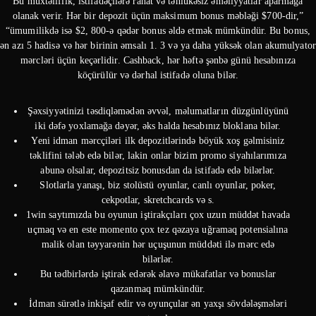
Bu müxtəliflik, istifadəçilərə rahat və təhlükəsiz əməliyyatlar aparmağa
olanak verir. Hər bir depozit üçün maksimum bonus məbləği $700-dir,”
“ümumilikdə isə $2, 800-ə qədər bonus əldə etmək mümkündür. Bu bonus,
ən azı 5 hadisə və hər birinin əmsalı 1. 3 və ya daha yüksək olan akumulyator
mərcləri üçün keçərlidir. Cashback, hər həftə şənbə günü hesabınıza
köçürülür və dərhal istifadə oluna bilər.
Şəxsiyyətinizi təsdiqləmədən əvvəl, məlumatların düzgünlüyünü
iki dəfə yoxlamağa dəyər, əks halda hesabınız bloklana bilər.
Yeni idman mərcçiləri ilk depozitlərində böyük xoş gəlmisiniz
təklifini tələb edə bilər, lakin onlar bizim promo siyahılarımıza
abunə olsalar, depozitsiz bonusdan da istifadə edə bilərlər.
Slotlarla yanaşı, biz stolüstü oyunlar, canlı oyunlar, poker,
cekpotlar, skretchcards və s.
1win saytımızda bu oyunun iştirakçıları çox uzun müddət havada
uçmaq və en este momento çox tez qəzaya uğramaq potensialına
malik olan təyyarənin hər uçuşunun müddəti ilə mərc edə
bilərlər.
Bu tədbirlərdə iştirak edərək əlavə mükafatlar və bonuslar
qazanmaq mümkündür.
İdman sürətlə inkişaf edir və oyunçular ən yaxşı sövdələşmələri