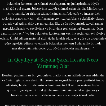
bukmeker kontorunun xidməti Azərbaycana uyğunlaşdırılmış böyük
məbləğdə pul qazana biləcəyiniz azsaylı xidmətlərdən biridir. Mindən çox
həmvətənimiz bu şirkətin xidmətlərindən istifadə edib və internetdəki
rəylərinə əsasən şirkətin təkliflərindən çox razı qalıblar və eksklüziv olaraq
burada yerləşdirməkdə davam edirlər. Biz də öz növbəmizdə xəyallarınızı
gerçəkləşdirmək və sevdiyiniz və bildiyiniz şeylərdən pul qazanmaq üçün
vaxt itirməməyi” “və bu bukmeker kontorunun xeyrinə seçim etməyi tövsiyə
edirik. Ümid edirəm material sizin üçün faydalı oldu, ona görə də diqqətinizə
görə təşəkkür edirəm və etibarlı bukmeker kontoru 1win az ilə birlikdə
məsafədə mümkün qədər çox böyük qələbələr arzulayıram.”
In Qeydiyyat: Saytda Şəxsi Hesabı Necə
Yaratmaq Olar
Hesabın yoxlanılması bir çox onlayn platformadan istifadədə əsas addımdır
və 1win login istisna deyil. Bu prosesdən keçməklə siz şəxsiyyətinizi təsdiq
edirsiniz, bu da öz növbəsində hesabınızı təhlükəsiz və saxtakarlıqdan
qoruyur. Şəxsiyyətinizin doğrulanması mümkün saxtakarlığın və ya
hesabınızdan icazəsiz istifadənin qarşısını almağa kömək edir.