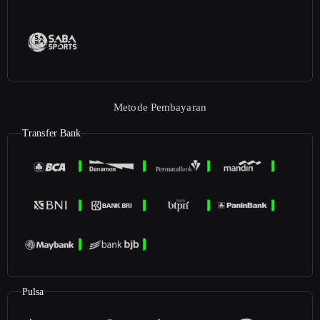
Metode Pembayaran
Transfer Bank
Pulsa