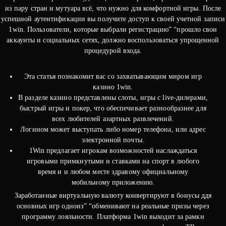
из пару стран и мутуара всё, что нужно для комфортной игры. После
успешной аутентификации вы получите доступ к своей учетной записи
1win. Пользователи, которые выбрали регистрацию” “прошло свои
аккаунты и социальных сетях, должно воспользоваться упрощенной
процедурой входа.
Эта статья познакомит вас со захватывающим миром игр
казино 1win.
В разделе казино представлены слоты, игры с live-дилерами,
быстрый игры и покер, что обеспечивает разнообразнее для
всех любителей азартных развлечений.
Логином может выступать либо номер телефона, или адрес
электронной почты.
1Win предлагает игрокам возможностей наслаждаться
игровыми примкнутыми и ставками на спорт в любого
время и и любом месте здравому официальному
мобильному приложению.
Заработанные виртуальную валюту конвертируют в бонусы ддя
основных игр одноиз” “обменивают на реальные призы через
программу лояльности. Платформа 1win выходит за рамки