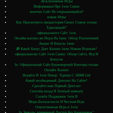
Эксклюзивные Игры
Информация Про 1win Casino
конечно Сайт Не открывающийся?
новые Игры
Как Просмотреть предыстория Своих Ставок только
Транзакций?
официального Сайт 1win
Онлайн-казино же Игры На 1вин: Обзор Развлечений
Акции И Бонусы 1вин
🎁 Какой Бонус Дает Казино 1вин Новым Игрокам?
официальному Сайт 1win Casino: Обзор Сайта, Игр И
Бонусов
In: Официальный Сайт Букмекерской Конторы только
Онлайн Казино
Играйте В 1win Покер: Турнир С 5000$ Gtd
Какой необходимый Депозит На Сайте?
Сделайте ваш Первый Депозит
Способы входа В Личный комнату
Служба Поддержки 1win В
Меры Безопасности И Честная Игра
Ответственная Игра и 1win
In Зеркало: временный Доступ Без Блокировок”