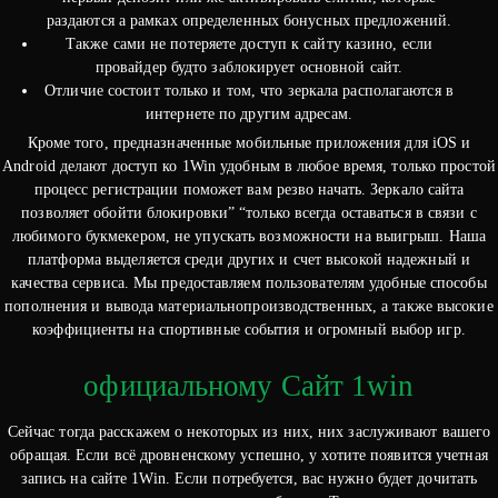
раздаются а рамках определенных бонусных предложений.
Также сами не потеряете доступ к сайту казино, если
провайдер будто заблокирует основной сайт.
Отличие состоит только и том, что зеркала располагаются в
интернете по другим адресам.
Кроме того, предназначенные мобильные приложения для iOS и
Android делают доступ ко 1Win удобным в любое время, только простой
процесс регистрации поможет вам резво начать. Зеркало сайта
позволяет обойти блокировки” “только всегда оставаться в связи с
любимого букмекером, не упускать возможности на выигрыш. Наша
платформа выделяется среди других и счет высокой надежный и
качества сервиса. Мы предоставляем пользователям удобные способы
пополнения и вывода материальнопроизводственных, а также высокие
коэффициенты на спортивные события и огромный выбор игр.
официальному Сайт 1win
Сейчас тогда расскажем о некоторых из них, них заслуживают вашего
обращая. Если всё дровненскому успешно, у хотите появится учетная
запись на сайте 1Win. Если потребуется, вас нужно будет дочитать