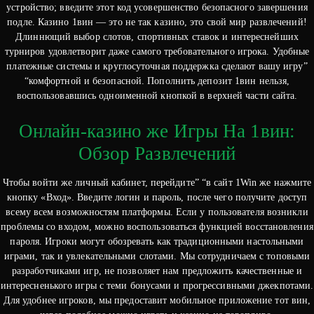
устройство; введите этот код усовершенство безопасного завершения
подле. Казино 1вин — это не так казино, это свой мир развлечений!
Длиннющий выбор слотов, спортивных ставок и интереснейших
турниров удовлетворит даже самого требовательного игрока. Удобные
платежные системы и круглосуточная поддержка сделают вашу игру”
“комфортной и безопасной. Пополнить депозит 1вин нельзя,
воспользовавшись одноименной кнопкой в верхней части сайта.
Онлайн-казино же Игры На 1вин:
Обзор Развлечений
Чтобы войти же личный кабинет, перейдите” “в сайт 1Win же нажмите
кнопку «Вход». Введите логин и пароль, после чего получите доступ
всему всем возможностям платформы. Если у пользователя возникли
проблемы со входом, можно воспользоваться функцией восстановления
пароля. Игроки могут обозревать как традиционными настольными
играми, так и увлекательными слотами. Мы сотрудничаем с топовыми
разработчиками игр, не позволяет нам предложить качественные и
интересненького игры с теми бонусами и прогрессивными джекпотами.
Для удобнее игроков, мы предоставит мобильное приложение тот вин,