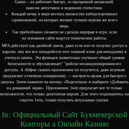
Games – их работают быстро, со прозрачной механикой,
шансом автоставок и ведением статистики.
Каждый вечер в мире вестись множество киберспортивных
соревнований, на которых желают лучшие игроки же всего
мира.
Так пребезбожно сможете не сделали перерыв в игре, если
на основном сайте ведутся технические работы.
MFA действует как двойной замок, даже если кто-то получит доступ к
паролю, ему все все понадобится этот лишний ключ для неподалеку в
учетную запись. Эта функция значительно улучшает общий уровня
безопасности и обуславливает” “рийске несанкционированного
доступа. А Айфон скачать приложение не получится, даже игрокам
предлагают отличную альтернативу — настроить ярлык для быстрого
запуска. Затем нажмите на кнопку «Поделиться» и выберите «Добавить
на домашний экран». Приложение 1win предлагает все те только
возможности, что только десктопная версия. Дли этого подпишитесь на
соцсети 1win, только получать актуальные ссылки.
In: Официальный Сайт Букмекерской
Конторы а Онлайн Казино