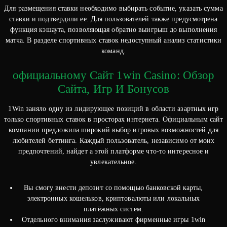
Для размещения ставки необходимо выбирать событие, указать сумма
ставки и подтвердили ее. Для пользователей также предусмотрена
функция кэшаута, позволяющая обратно выигрыш до выполнения
матча. В разделе спортивных ставок недоступный анализ статистики
команд.
официальному Сайт 1win Casino: Обзор
Сайта, Игр И Бонусов
1Win заняло одну из лидирующее позиций в области азартных игр
только спортивных ставок в просторах интернета. Официальным сайт
компании предложила широкий выбор игровых возможностей для
любителей беттинга. Каждый пользователь, независимо от моих
предпочтений, найдет а этой платформе что-то интересное и
увлекательное.
Вы смогу внести депозит со помощью банковской карты,
электронных кошельков, криптовалюты или локальных
платёжных систем.
Отдельного внимания заслуживают фирменные игры 1win