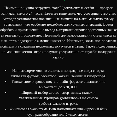
Неизменно нужно загрузить фото” “документа и селфи — процесс
занимает самого 24 часов. Заметьте внимание, что усовершенство этих
методов установлены повышенные лимиты на максимальную сумму
транзакции, что особенно поудобнее для крупных операций. Время
обработки приглашений на вывод материальнопроизводственных также
значительно продолжено. Причиной для замораживания счета навсегда
или стать подозрение а мошенничестве. Например, когда пользователя
поймали на создании нескольких аккаунтов в 1вин. Также подозрениях
на мошенничество, игрок получит уведомление от службы поддержке
казино.
На платформе можно ставить в популярные виды спорта,
такие как футбол, баскетбол, хоккей, теннис и киберспорт.
Уникальном игровое шоу в онлайн формате с шансами на
множители до x20, 000.
Широкий выбор слотов, спортивных ставок и
увлекательных турниров удовлетворит не самого
требовательного игрока.
Финансовая экосистема 1win напоминает швейцарский банк
судя разнообразию платёжных систем.