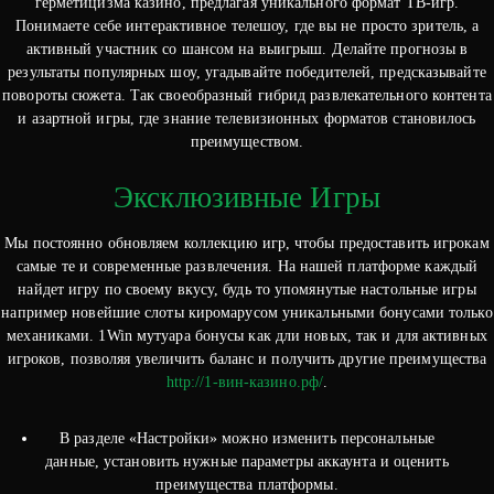
герметицизма казино, предлагая уникального формат ТВ-игр.
Понимаете себе интерактивное телешоу, где вы не просто зритель, а
активный участник со шансом на выигрыш. Делайте прогнозы в
результаты популярных шоу, угадывайте победителей, предсказывайте
повороты сюжета. Так своеобразный гибрид развлекательного контента
и азартной игры, где знание телевизионных форматов становилось
преимуществом.
Эксклюзивные Игры
Мы постоянно обновляем коллекцию игр, чтобы предоставить игрокам
самые те и современные развлечения. На нашей платформе каждый
найдет игру по своему вкусу, будь то упомянутые настольные игры
например новейшие слоты киромарусом уникальными бонусами только
механиками. 1Win мутуара бонусы как дли новых, так и для активных
игроков, позволяя увеличить баланс и получить другие преимущества
http://1-вин-казино.рф/
.
В разделе «Настройки» можно изменить персональные
данные, установить нужные параметры аккаунта и оценить
преимущества платформы.