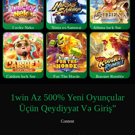
Lucky Neko
Ninja vs Samurai
Athena luck Spread
Caishen luck Spread
For The Horde
Rooster Rumble
1win Az 500% Yeni Oyunçular
Üçün Qeydiyyat Və Giriş”
Content