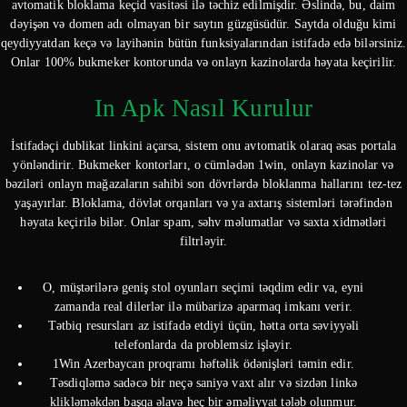
avtomatik bloklama keçid vasitəsi ilə təchiz edilmişdir. Əslində, bu, daim
dəyişən və domen adı olmayan bir saytın güzgüsüdür. Saytda olduğu kimi
qeydiyyatdan keçə və layihənin bütün funksiyalarından istifadə edə bilərsiniz.
Onlar 100% bukmeker kontorunda və onlayn kazinolarda həyata keçirilir.
In Apk Nasıl Kurulur
İstifadəçi dublikat linkini açarsa, sistem onu avtomatik olaraq əsas portala
yönləndirir. Bukmeker kontorları, o cümlədən 1win, onlayn kazinolar və
bəziləri onlayn mağazaların sahibi son dövrlərdə bloklanma hallarını tez-tez
yaşayırlar. Bloklama, dövlət orqanları və ya axtarış sistemləri tərəfindən
həyata keçirilə bilər. Onlar spam, səhv məlumatlar və saxta xidmətləri
filtrləyir.
O, müştərilərə geniş stol oyunları seçimi təqdim edir va, eyni
zamanda real dilerlər ilə mübarizə aparmaq imkanı verir.
Tətbiq resursları az istifadə etdiyi üçün, hətta orta səviyyəli
telefonlarda da problemsiz işləyir.
1Win Azerbaycan proqramı həftəlik ödənişləri təmin edir.
Təsdiqləmə sadəcə bir neçə saniyə vaxt alır və sizdən linkə
klikləməkdən başqa əlavə heç bir əməliyyat tələb olunmur.