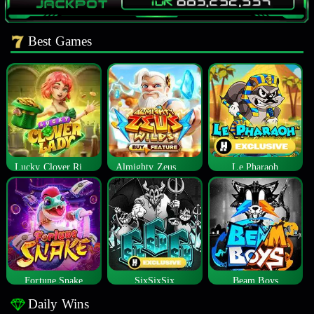
Best Games
Lucky Clover Riches
Almighty Zeus Wilds™
Le Pharaoh
Fortune Snake
SixSixSix
Beam Boys
Daily Wins