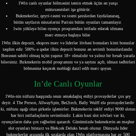
1Win canlı oyunlar bölməsini təmin etmək üçün ən yaxşı
mütəxəssisləri işə götürür.
Bukmekerlər, qeyri-rəsmi və rəsmi şəxslərdən faydalanaraq,
bütün saytların nüsxələrini Parisin bütün oyunları tamamlayır.
1win yükləyə bilən oyunçu proqramdan istifadə edərək idmana
mərc etməyə başlaya bilər.
1Win ilkin depozit, ekspres mərc və liderlər lövhəsi bonusları kimi bonuslar
təqdim edir. 500%-ə qədər ilkin depozit bonusu ən sevimli bonuslardandır.
Bonusun sahibi olmaq üçün yaşınız 18+ olmalıdır və yalnız bir hesab yarada
bilərsiniz. Bukmekerin mobil proqramını və ya saytını açıb, idman tədbirləri
bölməsinə keçərək məbləği daxil edib mərc qoyun.
In’de Canlı Oyunlar
1Win-nin nüfuzu haqqında onun əməkdaşlıq etdiyi provayderlər çox şey
deyir. 4 The Person, AllwaySpin, Bet2tech, Bally Wulff elə provayderlərdir
ki, nüfuzu aşağı olan şirkətlə işləmirlər. Bukmekerin təklif etdiyi 9000 slotun
hər biri istifadəçilərin sevimlisidir. Lakin bəzi slot növləri var ki,
oyunçuların daha çox rəğbətini qazanıb. Günümüzdə bukmekerin ən məşhur
slot oyunları bitstarz və Blekcek Deluks hesab olunur. Dünyada lider
bukmekerlər arasında ilk sıralarda olan 1Win platformasına hər ay 500