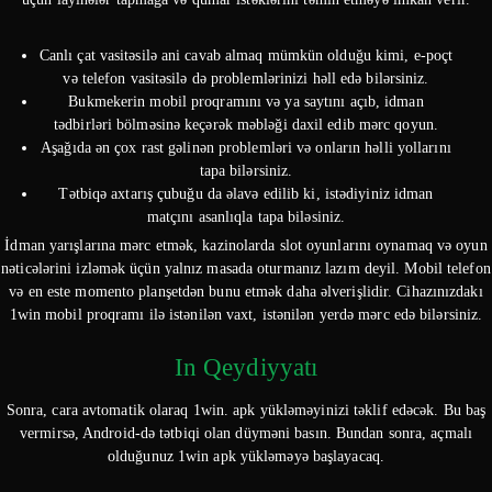
Canlı çat vasitəsilə ani cavab almaq mümkün olduğu kimi, e-poçt
və telefon vasitəsilə də problemlərinizi həll edə bilərsiniz.
Bukmekerin mobil proqramını və ya saytını açıb, idman
tədbirləri bölməsinə keçərək məbləği daxil edib mərc qoyun.
Aşağıda ən çox rast gəlinən problemləri və onların həlli yollarını
tapa bilərsiniz.
Tətbiqə axtarış çubuğu da əlavə edilib ki, istədiyiniz idman
matçını asanlıqla tapa biləsiniz.
İdman yarışlarına mərc etmək, kazinolarda slot oyunlarını oynamaq və oyun
nəticələrini izləmək üçün yalnız masada oturmanız lazım deyil. Mobil telefon
və en este momento planşetdən bunu etmək daha əlverişlidir. Cihazınızdakı
1win mobil proqramı ilə istənilən vaxt, istənilən yerdə mərc edə bilərsiniz.
In Qeydiyyatı
Sonra, cara avtomatik olaraq 1win. apk yükləməyinizi təklif edəcək. Bu baş
vermirsə, Android-də tətbiqi olan düyməni basın. Bundan sonra, açmalı
olduğunuz 1win apk yükləməyə başlayacaq.