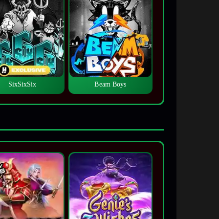
SixSixSix
Beam Boys