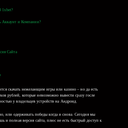
 1xbet?
ь Аккаунт и Компании?
сия Сайта
?
ится скачать нежелающим игры или казино – но да есть
тков рублей, которые невозможно вывести сразу госле
ностью у владельцев устройств на Андроид.
но, или одерживать победы когда и снова. Сегодня мы
ь и полная версия сайта, плюс не есть быстрый доступ к