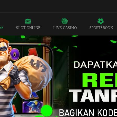
DA
SLOT ONLINE
LIVE CASINO
SPORTSBOOK