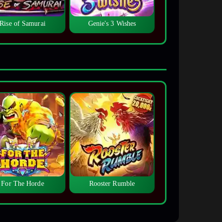
Rise of Samurai
Genie's 3 Wishes
For The Horde
Rooster Rumble