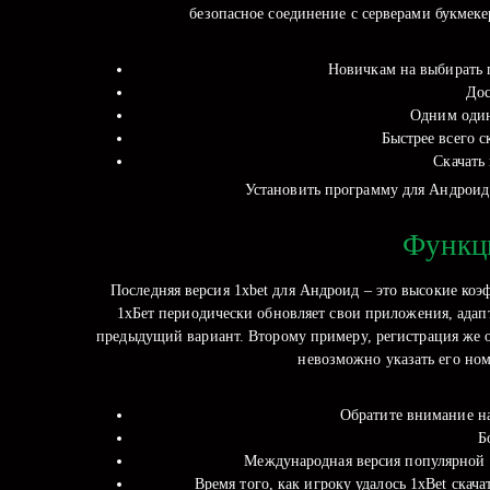
безопасное соединение с серверами букмеке
Новичкам на выбирать п
Дос
Одним один
Быстрее всего с
Скачать
Установить программу для Андроид 
Функц
Последняя версия 1xbet для Андроид – это высокие ко
1хБет периодически обновляет свои приложения, адапт
предыдущий вариант. Второму примеру, регистрация же од
невозможно указать его ном
Обратите внимание на 
Б
Международная версия популярной Б
Время того, как игроку удалось 1xBet скач