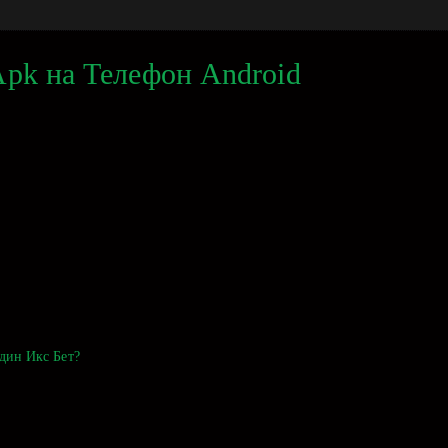
Apk на Телефон Android
дин Икс Бет?