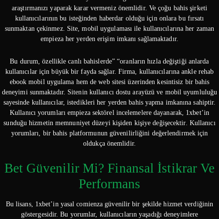
araştırmanızı yaparak karar vermeniz önemlidir. Ve çoğu bahis şirketi
kullanıcılarının bu isteğinden haberdar olduğu için onlara bu fırsatı
sunmaktan çekinmez. Site, mobil uygulaması ile kullanıcılarına her zaman
empieza her yerden erişim imkanı sağlamaktadır.
Bu durum, özellikle canlı bahislerde” “oranların hızla değiştiği anlarda
kullanıcılar için büyük bir fayda sağlar. Firma, kullanıcılarına ankle rehab
ebook mobil uygulama hem de web sitesi üzerinden kesintisiz bir bahis
deneyimi sunmaktadır. Sitenin kullanıcı dostu arayüzü ve mobil uyumluluğu
sayesinde kullanıcılar, istedikleri her yerden bahis yapma imkanına sahiptir.
Kullanıcı yorumları empieza sektörel incelemelere dayanarak, 1xbet’in
sunduğu hizmetin memnuniyet düzeyi kişiden kişiye değişecektir. Kullanıcı
yorumları, bir bahis platformunun güvenilirliğini değerlendirmek için
oldukça önemlidir.
Bet Güvenilir Mi? Finansal İstikrar Ve
Performans
Bu lisans, 1xbet’in yasal comienza güvenilir bir şekilde hizmet verdiğinin
göstergesidir. Bu yorumlar, kullanıcıların yaşadığı deneyimlere