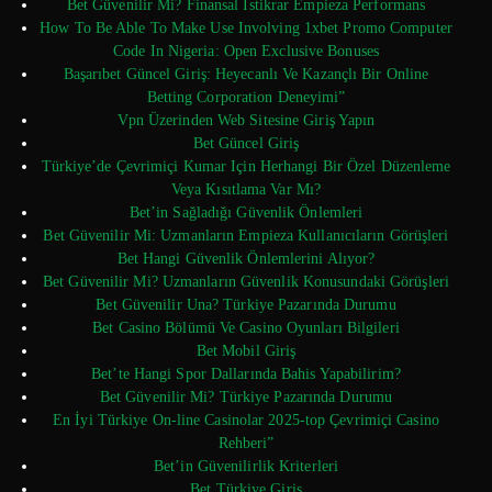
Bet Güvenilir Mi? Finansal İstikrar Empieza Performans
How To Be Able To Make Use Involving 1xbet Promo Computer
Code In Nigeria: Open Exclusive Bonuses
Başarıbet Güncel Giriş: Heyecanlı Ve Kazançlı Bir Online
Betting Corporation Deneyimi”
Vpn Üzerinden Web Sitesine Giriş Yapın
Bet Güncel Giriş
Türkiye’de Çevrimiçi Kumar Için Herhangi Bir Özel Düzenleme
Veya Kısıtlama Var Mı?
Bet’in Sağladığı Güvenlik Önlemleri
Bet Güvenilir Mi: Uzmanların Empieza Kullanıcıların Görüşleri
Bet Hangi Güvenlik Önlemlerini Alıyor?
Bet Güvenilir Mi? Uzmanların Güvenlik Konusundaki Görüşleri
Bet Güvenilir Una? Türkiye Pazarında Durumu
Bet Casino Bölümü Ve Casino Oyunları Bilgileri
Bet Mobil Giriş
Bet’te Hangi Spor Dallarında Bahis Yapabilirim?
Bet Güvenilir Mi? Türkiye Pazarında Durumu
En İyi Türkiye On-line Casinolar 2025-top Çevrimiçi Casino
Rehberi”
Bet’in Güvenilirlik Kriterleri
Bet Türkiye Giriş​