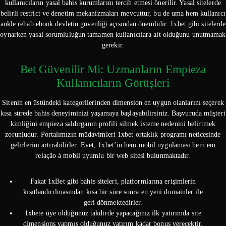
kullanıcıların yasal bahis kurumlarını tercih etmesi önerilir. Yasal sitelerde
belirli restrict ve denetim mekanizmaları mevcuttur, bu de uma hem kullanıcı
ankle rehab ebook devletin güvenliği açısından önemlidir. 1xbet gibi sitelerde
oynarken yasal sorumluluğun tamamen kullanıcılara ait olduğunu unutmamak
gerekir.
Bet Güvenilir Mi: Uzmanların Empieza
Kullanıcıların Görüşleri
Sitenin en üstündeki kategorilerinden dimension en uygun olanlarını seçerek
kısa sürede bahis deneyiminizi yaşamaya başlayabilirsiniz. Başvuruda müşteri
kimliğini empieza saldırganın profili silmek isteme nedenini belirtmek
zorunludur. Portalımızın müdavimleri 1xbet ortaklık programı neticesinde
gelirlerini artırabilirler. Evet, 1xbet’in hem mobil uygulaması hem em
relação à mobil uyumlu bir web sitesi bulunmaktadır.
Fakat 1xBet gibi bahis siteleri, platformlarına erişimlerin
kısıtlandırılmasından kısa bir süre sonra en yeni domainler ile
geri dönmektedirler.
1xbete üye olduğunuz takdirde yapacağınız ilk yatırımda site
dimensions yapmış olduğunuz yatırım kadar bonus verecektir.