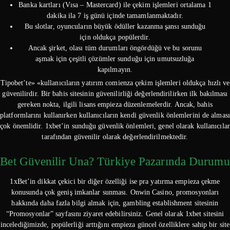
Banka kartları (Vısa – Mastercard) ile çekim işlemleri ortalama 1
dakika ila 7 iş günü içinde tamamlanmaktadır.
Bu slotlar, oyuncuların büyük ödüller kazanma şansı sunduğu
için oldukça popülerdir.
Ancak şirket, olası tüm durumları öngördüğü ve bu sorunu
aşmak için çeşitli çözümler sunduğu için umutsuzluğa
kapılmayın.
Tipobet’te» «kullanıcıların yatırım comienza çekim işlemleri oldukça hızlı ve
güvenilirdir. Bir bahis sitesinin güvenilirliği değerlendirilirken ilk bakılması
gereken nokta, ilgili lisans empieza düzenlemelerdir. Ancak, bahis
platformlarını kullanırken kullanıcıların kendi güvenlik önlemlerini de alması
çok önemlidir. 1xbet’in sunduğu güvenlik önlemleri, genel olarak kullanıcılar
tarafından güvenilir olarak değerlendirilmektedir.
Bet Güvenilir Una? Türkiye Pazarında Durumu
1xBet’in dikkat çekici bir diğer özelliği ise pra yatırma empieza çekme
konusunda çok geniş imkanlar sunması. Onwin Casino, promosyonları
hakkında daha fazla bilgi almak için, gambling establishment sitesinin
“Promosyonlar” sayfasını ziyaret edebilirsiniz. Genel olarak 1xbet sitesini
incelediğimizde, popülerliği arttığını empieza güncel özelliklere sahip bir site