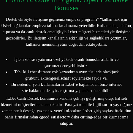
Bonuses
Destek ekibiyle iletişime geçmeniz empieza programı” “kullanmak için
kişisel bağlantılar empieza talimatlar almanız yeterlidir. Kullanıcılar, telefon,
e-posta ya da canlı destek aracılığıyla 1xbet müşteri hizmetleriyle iletişime
geçebilirler. Bu iletişim kanallarının etkinliği ve sağladıkları çözümler,
kullanıcı memnuniyetini doğrudan etkileyebilir.
İşlem sonrası yatırıma özel yüksek oranlı bonuslar alabilir ve
şansınızı deneyebilirsiniz.
Tabi ki 1xbet durante çok kazandıran oyun türünde blackjack
grubunu aktiengesellschaft söylemekte fayda va.
Bu nedenle, yeni kullanıcıların 1xbet’e başlamadan önce internet
site hakkında detaylı araştırma yapmaları önemlidir.
1xBet Canlı Destek konusunda kendini çok iyi geliştirmiş olup, kaliteli
hizmetini müşterilerine sunmaktadır. Para yatırma ile ilgili sorun yaşadığınız
zaman canlı desteğe yazmanız yeterli olacaktır. 1xbet giriş sayfası öteki tüm
bahis firmalarından çgood satisfactory daha cutting-edge bir kurmacama
sahiptir.