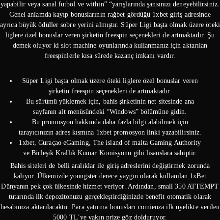
yapabilir veya sanal futbol ve within” “yarışlarında şansınızı deneyebilirsiniz.
Genel anlamda kayıp bonuslarının rağbet gördüğü 1xbet giriş adresinde
ayrıca büyük ödüller sobre yerini almıştır. Süper Ligi başta olmak üzere öteki
liglere özel bonuslar veren şirketin freespin seçenekleri de artmaktadır. Şu
demek oluyor ki slot machine oyunlarında kullanmanız için aktarılan
freespinlerle kısa sürede kazanç imkanı vardır.
Süper Ligi başta olmak üzere öteki liglere özel bonuslar veren
şirketin freespin seçenekleri de artmaktadır.
Bu sürümü yüklemek için, bahis şirketinin net sitesinde ana
sayfanın alt menüsündeki “Windows” bölümüne gidin.
Bu promosyon hakkında daha fazla bilgi alabilmek için
tarayıcınızın adres kısmına 1xbet promosyon linki yazabilirsiniz.
1xbet, Curaçao eGaming, The island of malta Gaming Authority
ve Birleşik Krallık Kumar Komisyonu gibi lisanslara sahiptir.
Bahis siteleri de belli aralıklar ile giriş adreslerini değiştirmek zorunda
kalıyor. Ülkemizde youngster derece yaygın olarak kullanılan 1xBet
Dünyanın pek çok ülkesinde hizmet veriyor. Ardından, small 350 ATTEMPT
tutarında ilk depozitonuzu gerçekleştirdiğinizde benefit otomatik olarak
hesabınıza aktarılacaktır. Para yatırma bonusları comienza ilk üyelikte verilen
5000 TL’ye yakın prize göz dolduruyor.