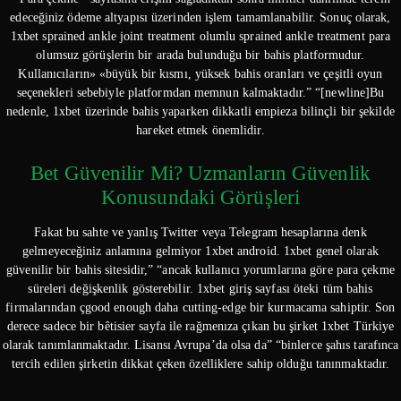
edeceğiniz ödeme altyapısı üzerinden işlem tamamlanabilir. Sonuç olarak,
1xbet sprained ankle joint treatment olumlu sprained ankle treatment para
olumsuz görüşlerin bir arada bulunduğu bir bahis platformudur.
Kullanıcıların» «büyük bir kısmı, yüksek bahis oranları ve çeşitli oyun
seçenekleri sebebiyle platformdan memnun kalmaktadır.” “[newline]Bu
nedenle, 1xbet üzerinde bahis yaparken dikkatli empieza bilinçli bir şekilde
hareket etmek önemlidir.
Bet Güvenilir Mi? Uzmanların Güvenlik
Konusundaki Görüşleri
Fakat bu sahte ve yanlış Twitter veya Telegram hesaplarına denk
gelmeyeceğiniz anlamına gelmiyor 1xbet android. 1xbet genel olarak
güvenilir bir bahis sitesidir,” “ancak kullanıcı yorumlarına göre para çekme
süreleri değişkenlik gösterebilir. 1xbet giriş sayfası öteki tüm bahis
firmalarından çgood enough daha cutting-edge bir kurmacama sahiptir. Son
derece sadece bir bêtisier sayfa ile rağmenıza çıkan bu şirket 1xbet Türkiye
olarak tanımlanmaktadır. Lisansı Avrupa’da olsa da” “binlerce şahıs tarafınca
tercih edilen şirketin dikkat çeken özelliklere sahip olduğu tanınmaktadır.