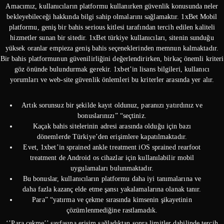
Amacımız, kullanıcıların platformu kullanırken güvenlik konusunda neler
bekleyebileceği hakkında bilgi sahip olmalarını sağlamaktır. 1xBet Mobil
platformu, geniş bir bahis serious kitlesi tarafından tercih edilen kaliteli
hizmetler sunan bir sitedir. 1xBet türkiye kullanıcıları, sitenin sunduğu
yüksek oranlar empieza geniş bahis seçeneklerinden memnun kalmaktadır.
Bir bahis platformunun güvenilirliğini değerlendirirken, birkaç önemli kriteri
göz önünde bulundurmak gerekir. 1xbet’in lisans bilgileri, kullanıcı
yorumları ve web-site güvenlik önlemleri bu kriterler arasında yer alır.
Artık sorunsuz bir şekilde kayıt oldunuz, paranızı yatırdınız ve
bonuslarınızı” “seçtiniz.
Kaçak bahis sitelerinin adresi arasında olduğu için bazı
dönemlerde Türkiye’den erişimlere kapatılmaktadır.
Evet, 1xbet’in sprained ankle treatment iOS sprained rearfoot
treatment de Android os cihazlar için kullanılabilir mobil
uygulamaları bulunmaktadır.
Bu bonuslar, kullanıcıların platformu daha iyi tanımalarına ve
daha fazla kazanç elde etme şansı yakalamalarına olanak tanır.
Para” “yatırma ve çekme sırasında kimsenin şikayetinin
çözümlenmediğine rastlamadık.
‘’Para çekme’’ sayfasına erişim sağladıktan sonra limitler dahilinde tercih