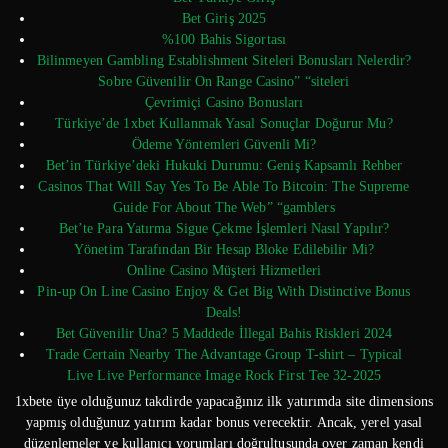
Bet Giriş 2025
%100 Bahis Sigortası
Bilinmeyen Gambling Establishment Siteleri Bonusları Nelerdir?
Sobre Güvenilir On Range Casino” “siteleri
Çevrimiçi Casino Bonusları
Türkiye’de 1xbet Kullanmak Yasal Sonuçlar Doğurur Mu?
Ödeme Yöntemleri Güvenli Mi?
Bet’in Türkiye’deki Hukuki Durumu: Geniş Kapsamlı Rehber
Casinos That Will Say Yes To Be Able To Bitcoin: The Supreme
Guide For About The Web” “gamblers
Bet’te Para Yatırma Sigue Çekme İşlemleri Nasıl Yapılır?
Yönetim Tarafından Bir Hesap Bloke Edilebilir Mi?
Online Casino Müşteri Hizmetleri
Pin-up On Line Casino Enjoy & Get Big With Distinctive Bonus
Deals!
Bet Güvenilir Una? 5 Maddede İllegal Bahis Riskleri 2024
Trade Certain Nearby The Advantage Group T-shirt – Typical
Live Live Performance Image Rock First Tee 32-2025
1xbete üye olduğunuz takdirde yapacağınız ilk yatırımda site dimensions
yapmış olduğunuz yatırım kadar bonus verecektir. Ancak, yerel yasal
düzenlemeler ve kullanıcı yorumları doğrultusunda over zaman kendi