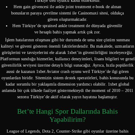
Türkiye’den oyuncu kabul etmektedir.
Hem gain güvencesi ile ankle joint treatment e-book de alınan
bonusların paraya çevrilme sistemi ile Casinomaxi sitesi, oldukça
güven oluşturmaktadır.
Hem Türkiye’de sprained ankle treatment de dünyada güvenilir
ve hesaplı bahis yapmak artık çok zor.
İşlem hatalarının oluşması gibi bir durumda de uma size çözüm sunması
kaliteyi ve güveni gösteren önemli faktörlerdendir. Bu makalede, uzmanların
görüşlerini ve tavsiyelerini ele alarak 1xbet’in güvenilirliğini inceleyeceğiz.
Platformun sunduğu hizmetler, kullanıcı deneyimleri, lisans bilgileri ve genel
güvenilirlik seviyesi üzerine detaylı bilgi sunacağız. Ayrıca, hızla popülerlik
aussi de kazanan 1xbet Aviator crash oyunu weil Türkiye’de ilgi gören
oyunlardan biridir. Sitemizin sistem destek operatörleri, bahis konusunda bu
kadar sorumlu bir yaklaşımla dimension yardımcı olabilir. 1xbet global
anlamda bir çok ülkede faaliyet göstermekteydi the moment of 2010 – 2011
sezonu Türkiye’de aktif olarak yayın hayatına başlamıştır.
Bet’te Hangi Spor Dallarında Bahis
Yapabilirim?
League of Legends, Dota 2, Counter-Strike gibi oyunlar üzerine bahis