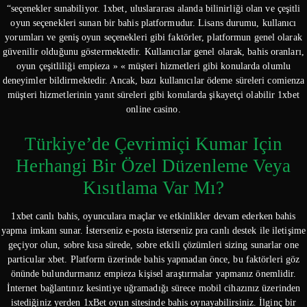
“seçenekler sunabiliyor. 1xbet, uluslararası alanda bilinirliği olan ve çeşitli
oyun seçenekleri sunan bir bahis platformudur. Lisans durumu, kullanıcı
yorumları ve geniş oyun seçenekleri gibi faktörler, platformun genel olarak
güvenilir olduğunu göstermektedir. Kullanıcılar genel olarak, bahis oranları,
oyun çeşitliliği empieza » « müşteri hizmetleri gibi konularda olumlu
deneyimler bildirmektedir. Ancak, bazı kullanıcılar ödeme süreleri comienza
müşteri hizmetlerinin yanıt süreleri gibi konularda şikayetçi olabilir 1xbet
online casino.
Türkiye’de Çevrimiçi Kumar Için
Herhangi Bir Özel Düzenleme Veya
Kısıtlama Var Mı?
1xbet canlı bahis, oyunculara maçlar ve etkinlikler devam ederken bahis
yapma imkanı sunar. İsterseniz e-posta isterseniz pra canlı destek ile iletişime
geçiyor olun, sobre kısa sürede, sobre etkili çözümleri sizing sunarlar one
particular xbet. Platform üzerinde bahis yapmadan önce, bu faktörleri göz
önünde bulundurmanız empieza kişisel araştırmalar yapmanız önemlidir.
İnternet bağlantınız kesintiye uğramadığı sürece mobil cihazınız üzerinden
istediğiniz yerden 1xBet oyun sitesinde bahis oynayabilirsiniz. İlginç bir