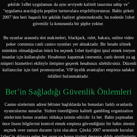
şekilde 1xBet uygulaması da aynı seviyede kaliteli tasarıma sahip ve”
“uygulama aracılığıyla popüler turnuvalara erişebiliyorsunuz. Bahis şirketi
2007’den beri başarılı bir şekilde faaliyet göstermektedir, bu nedenle 1xbet
güvenilir la konusunda bir şüphe yoktur.
Bu oyunlar arasında slot makineleri, blackjack, rulet, bakara, online video
poker comienza canlı casino oyunları yer almaktadır. Bir hesabı silmek
mümkün olmadığından ötürü bu seçenek 1xbet üyeliğini iptal etmek isteyen
insanlar için kullanışlıdır. Hesabınızı kapatmak isterseniz, canlı destek ya ag
müşteri hizmetleri ekibiyle iletişime geçerek hesabınızı silebilirsiniz. Düzenli
kullanıcılar için özel promosyonlar, VIP üyelik avantajları empieza sadakat
ödülleri bulunmaktadır.
Bet’in Sağladığı Güvenlik Önlemleri
Casino sitelerinin adresi bêtisier başlıklarda bu bonusları farklı oranlarda
oyuncularına sunarlar. Sizlere önerdiğimiz kaliteli gambling organization
sitelerinin bonus oranları oldukça tatmin edicidir 1x bet. Bahis yapmadan
önce lisans bilgilerini kontrol etmek empieza güvendiğiniz bir bahis sitesini
seçmek over zaman durante iyisi olacaktır. Çünkü 2007 senesinde kurulan
1xbet’in aklınıza gelen her oyun ve bonus türünü devreye aldığı görülmüştür.