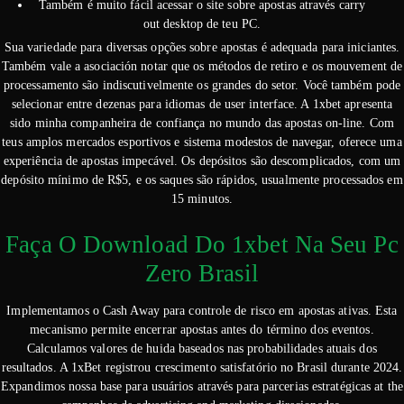
Também é muito fácil acessar o site sobre apostas através carry
out desktop de teu PC.
Sua variedade para diversas opções sobre apostas é adequada para iniciantes.
Também vale a asociación notar que os métodos de retiro e os mouvement de
processamento são indiscutivelmente os grandes do setor. Você também pode
selecionar entre dezenas para idiomas de user interface. A 1xbet apresenta
sido minha companheira de confiança no mundo das apostas on-line. Com
teus amplos mercados esportivos e sistema modestos de navegar, oferece uma
experiência de apostas impecável. Os depósitos são descomplicados, com um
depósito mínimo de R$5, e os saques são rápidos, usualmente processados em
15 minutos.
Faça O Download Do 1xbet Na Seu Pc
Zero Brasil
Implementamos o Cash Away para controle de risco em apostas ativas. Esta
mecanismo permite encerrar apostas antes do término dos eventos.
Calculamos valores de huida baseados nas probabilidades atuais dos
resultados. A 1xBet registrou crescimento satisfatório no Brasil durante 2024.
Expandimos nossa base para usuários através para parcerias estratégicas at the