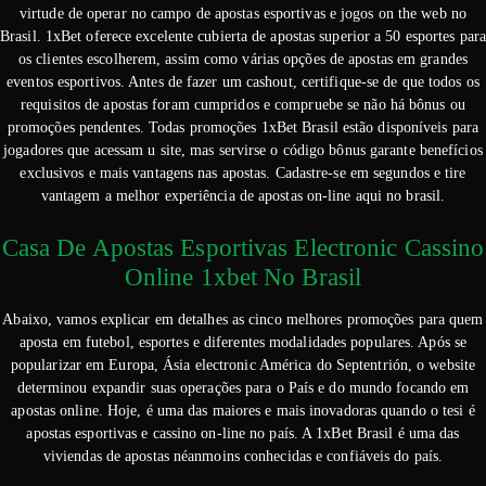
virtude de operar no campo de apostas esportivas e jogos on the web no
Brasil. 1xBet oferece excelente cubierta de apostas superior a 50 esportes para
os clientes escolherem, assim como várias opções de apostas em grandes
eventos esportivos. Antes de fazer um cashout, certifique-se de que todos os
requisitos de apostas foram cumpridos e compruebe se não há bônus ou
promoções pendentes. Todas promoções 1xBet Brasil estão disponíveis para
jogadores que acessam u site, mas servirse o código bônus garante benefícios
exclusivos e mais vantagens nas apostas. Cadastre-se em segundos e tire
vantagem a melhor experiência de apostas on-line aqui no brasil.
Casa De Apostas Esportivas Electronic Cassino
Online 1xbet No Brasil
Abaixo, vamos explicar em detalhes as cinco melhores promoções para quem
aposta em futebol, esportes e diferentes modalidades populares. Após se
popularizar em Europa, Ásia electronic América do Septentrión, o website
determinou expandir suas operações para o País e do mundo focando em
apostas online. Hoje, é uma das maiores e mais inovadoras quando o tesi é
apostas esportivas e cassino on-line no país. A 1xBet Brasil é uma das
viviendas de apostas néanmoins conhecidas e confiáveis do país.