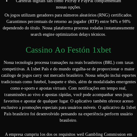
Carteiras digitais tais como PicPay e PayPal complementam
nossas opções.
Os jogos utilizam geradores para números aleatórios (RNG) certificados.
Garantimos percentuais de retorno ao jogador (RTP) entre 94% e 98%
dependendo do título. Nossa plataforma processa rodadas instantaneamente
search engine optimization delays técnicos.
Cassino Ao Festón 1xbet
Nossa tecnologia processa transações na reais brasileiros (BRL) com taxas
competitivas. A 1xbet País e do mundo orgulha-se de proporcionar o maior
catálogo de jogos carry out mercado brasileiro. Nossa seleção inclui esportes
tradicionais como futebol, basquete e tênis, além de modalidades emergentes
como e-sports e apostas virtuais. Com notificações em tempo real,
transmissões ao vivo e apostas rápidas, você pode acompanhar seus jogos
favoritos e apostar de qualquer lugar. O aplicativo também oferece acesso
exclusivo a promoções especiais para usuários móveis. O aplicativo da 1xbet
País brasileiro foi desenvolvido pensando na experiência perform usuário
brasileiro.
A empresa cumpriu los dos os requisitos weil Gambling Commission em