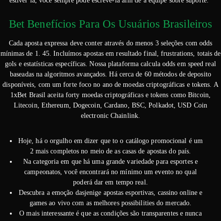
estiver lá, você sempre pode escrevê-la afin de a equipe sobre suporte.”
Bet Benefícios Para Os Usuários Brasileiros
Cada aposta expressa deve conter através do menos 3 seleções com odds
mínimas de 1. 45. Incluímos apostas em resultado final, frustrations, totais de
gols e estatísticas específicas. Nossa plataforma calcula odds em speed real
baseadas na algoritmos avançados. Há cerca de 60 métodos de deposito
disponíveis, com um forte foco no ano de moedas criptográficas e tokens. A
1xBet Brasil aceita forty moedas criptográficas e tokens como Bitcoin,
Litecoin, Ethereum, Dogecoin, Cardano, BSC, Polkadot, USD Coin
electronic Chainlink.
Hoje, há o orgulho em dizer que to o catálogo promocional é um
2 mais completos no meio de as casas de apostas do país.
Na categoria em que há uma grande variedade para esportes e
campeonatos, você encontrará no mínimo um evento no qual
poderá dar em tempo real.
Descubra a emoção dasjenige apostas esportivas, cassino online e
games ao vivo com as melhores possibilities do mercado.
O mais interessante é que as condições são transparentes e nunca