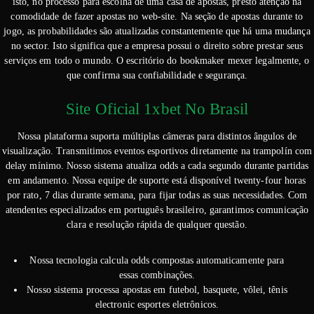
isto, no processo para escolha de uma casa de apostas, presto atenção na
comodidade de fazer apostas no web-site. Na seção de apostas durante to
jogo, as probabilidades são atualizadas constantemente que há uma mudança
no sector. Isto significa que a empresa possui o direito sobre prestar seus
serviços em todo o mundo. O escritório do bookmaker mexer legalmente, o
que confirma sua confiabilidade e segurança.
Site Oficial 1xbet No Brasil
Nossa plataforma suporta múltiplas câmeras para distintos ângulos de
visualização. Transmitimos eventos esportivos diretamente na trampolín com
delay mínimo. Nosso sistema atualiza odds a cada segundo durante partidas
em andamento. Nossa equipe de suporte está disponível twenty-four horas
por rato, 7 dias durante semana, para fijar todas as suas necessidades. Com
atendentes especializados em português brasileiro, garantimos comunicação
clara e resolução rápida de qualquer questão.
Nossa tecnologia calcula odds compostas automaticamente para
essas combinações.
Nosso sistema processa apostas em futebol, basquete, vôlei, tênis
electronic esportes eletrônicos.