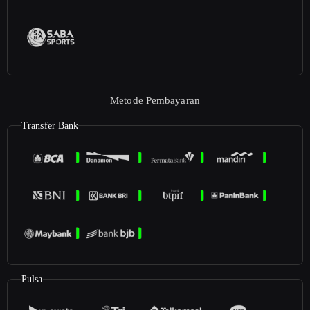
Metode Pembayaran
Transfer Bank
Pulsa