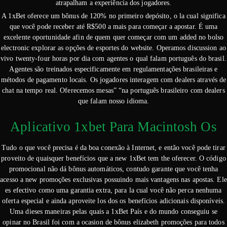
atrapalham a experiência dos jogadores.
A 1xBet oferece um bônus de 120% no primeiro depósito, o la cual significa
que você pode receber até R$500 a mais para começar a apostar. É uma
excelente oportunidade afin de quem quer começar com um added no bolso
electronic explorar as opções de esportes do website. Operamos discussion ao
vivo twenty-four horas por dia com agentes o qual falam português do brasil.
Agentes são treinados especificamente em regulamentações brasileiras e
métodos de pagamento locais. Os jogadores interagem com dealers através de
chat na tempo real. Oferecemos mesas” “na português brasileiro com dealers
que falam nosso idioma.
Aplicativo 1xbet Para Macintosh Os
Tudo o que você precisa é da boa conexão à Internet, e então você pode tirar
proveito de quaisquer benefícios que a new 1xBet tem the oferecer. O código
promocional não dá bônus automáticos, contudo garante que você tenha
acesso a new promoções exclusivas possuindo mais vantagens nas apostas. Ele
es efectivo como uma garantia extra, para la cual você não perca nenhuma
oferta especial e ainda aproveite los dos os benefícios adicionais disponíveis.
Uma dieses maneiras pelas quais a 1xBet País e do mundo conseguiu se
opinar no Brasil foi com a ocasion de bônus elizabeth promoções para todos