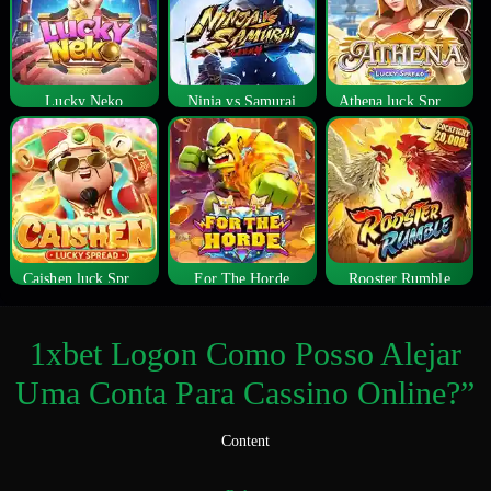
Lucky Neko
Ninja vs Samurai
Athena luck Spread
Caishen luck Spread
For The Horde
Rooster Rumble
1xbet Logon Como Posso Alejar
Uma Conta Para Cassino Online?”
Content