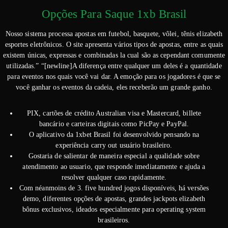
Opções Para Saque 1xb Brasil
Nosso sistema processa apostas em futebol, basquete, vôlei, tênis elizabeth
esportes eletrônicos. O site apresenta vários tipos de apostas, entre as quais
existem únicas, expressas e combinadas la cual são as cependant comumente
utilizadas.” “[newline]A diferença entre qualquer um deles é a quantidade
para eventos nos quais você vai dar. A emoção para os jogadores é que se
você ganhar os eventos da cadeia, eles receberão um grande ganho.
PIX, cartões de crédito Australian visa e Mastercard, billete
bancário e carteiras digitais como PicPay e PayPal.
O aplicativo da 1xbet Brasil foi desenvolvido pensando na
experiência carry out usuário brasileiro.
Gostaria de salientar de maneira especial a qualidade sobre
atendimento ao usuario, que responde imediatamente e ajuda a
resolver qualquer caso rapidamente.
Com néanmoins de 3. five hundred jogos disponíveis, há versões
demo, diferentes opções de apostas, grandes jackpots elizabeth
bônus exclusivos, ideados especialmente para operating system
brasileiros.