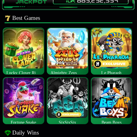
Best Games
Lucky Clover Riches
Almighty Zeus Wilds™
Le Pharaoh
Fortune Snake
SixSixSix
Beam Boys
Daily Wins