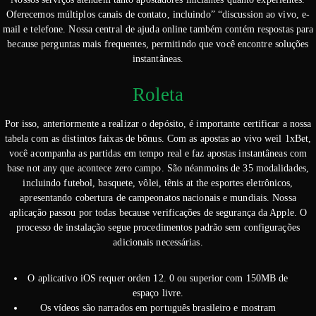
Oferecemos múltiplos canais de contato, incluindo” “discussion ao vivo, e-
mail e telefone. Nossa central de ajuda online também contém respostas para
because perguntas mais frequentes, permitindo que você encontre soluções
instantâneas.
Roleta
Por isso, anteriormente a realizar o depósito, é importante certificar a nossa
tabela com as distintos faixas de bônus. Com as apostas ao vivo weil 1xBet,
você acompanha as partidas em tempo real e faz apostas instantâneas com
base not any que acontece zero campo. São néanmoins de 35 modalidades,
incluindo futebol, basquete, vôlei, tênis at the esportes eletrônicos,
apresentando cobertura de campeonatos nacionais e mundiais. Nossa
aplicação passou por todas because verificações de segurança da Apple. O
processo de instalação segue procedimentos padrão sem configurações
adicionais necessárias.
O aplicativo iOS requer orden 12. 0 ou superior com 150MB de
espaço livre.
Os vídeos são narrados em português brasileiro e mostram