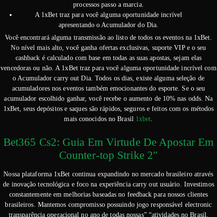
processos passo a marcia.
A 1xBet traz para você alguma oportunidade incrível
apresentando o Acumulador do Dia.
Você encontrará alguma transmissão ao listo de todos os eventos na 1xBet.
No nível mais alto, você ganha ofertas exclusivas, suporte VIP e o seu
cashback é calculado com base em todas as suas apostas, sejam elas
vencedoras ou não. A 1xBet traz para você alguma oportunidade incrível com
o Acumulador carry out Dia. Todos os dias, existe alguma seleção de
acumuladores nos eventos também emocionantes do esporte. Se o seu
acumulador escolhido ganhar, você recebe o aumento de 10% nas odds. Na
1xBet, seus depósitos e saques são rápidos, seguros e feitos com os métodos
mais conocidos no Brasil
1xbet
.
Bet365 Cs2: Guia Em Virtude De Apostar Em
Counter-top Strike 2″
Nossa plataforma 1xBet continua expandindo no mercado brasileiro através
de inovação tecnológica e foco na experiência carry out usuário. Investimos
constantemente em melhorias baseadas no feedback para nossos clientes
brasileiros. Mantemos compromisso possuindo jogo responsável electronic
transparência operacional no ano de todas nossas” “atividades no Brasil.