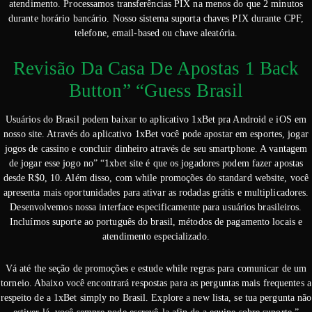
atendimento. Processamos transferências PIX na menos do que 2 minutos
durante horário bancário. Nosso sistema suporta chaves PIX durante CPF,
telefone, email-based ou chave aleatória.
Revisão Da Casa De Apostas 1 Back
Button” “Guess Brasil
Usuários do Brasil podem baixar to aplicativo 1xBet pra Android e iOS em
nosso site. Através do aplicativo 1xBet você pode apostar em esportes, jogar
jogos de cassino e concluir dinheiro através de seu smartphone. A vantagem
de jogar esse jogo no” “1xbet site é que os jogadores podem fazer apostas
desde R$0, 10. Além disso, com while promoções do standard website, você
apresenta mais oportunidades para ativar as rodadas grátis e multiplicadores.
Desenvolvemos nossa interface especificamente para usuários brasileiros.
Incluímos suporte ao português do brasil, métodos de pagamento locais e
atendimento especializado.
Vá até the seção de promoções e estude while regras para comunicar de um
torneio. Abaixo você encontrará respostas para as perguntas mais frequentes a
respeito de a 1xBet simply no Brasil. Explore a new lista, se tua pergunta não