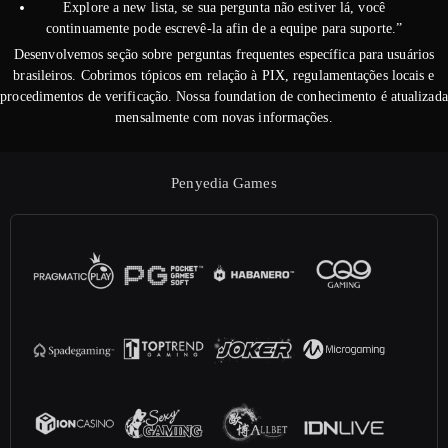
Explore a new lista, se sua pergunta não estiver lá, você
continuamente pode escrevê-la afin de a equipe para suporte.”
Desenvolvemos seção sobre perguntas frequentes específica para usuários
brasileiros. Cobrimos tópicos em relação à PIX, regulamentações locais e
procedimentos de verificação. Nossa foundation de conhecimento é atualizada
mensalmente com novas informações.
Penyedia Games