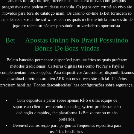
amantes de caça-níqueis, oferecemos títulos exclusivos com jackpots
progressivos que podem mudarse sua vida. Os jogos com crupiê ao vivo são
movidos para fora do catálogo main. Os cassino on-line 1xBet fornecem só
aqueles recursos at the softwares com os quais o cliente inicia uma sessão de
jogo de roleta ou pôquer possuindo um verdadeiro oportunista.
Bet — Apostas Online No Brasil Possuindo
Bônus De Boas-vindas
Boleto bancário permanece disponível para usuários os quais preferem
métodos tradicionais. Carteiras digitais tais como PicPay e PayPal
complementam nossas opções. Para dispositivos Android os, disponibilizamos
download direto do arquivo APK em nosso web-site oficial. Usuários
precisam habilitar “Fontes desconhecidas” nas configurações sobre segurança.
Com depósitos a partir sobre apenas R$ 5 e uma equipe de
suporte ao cliente resolvendo operating-system problemas com
dedicação e rapidez, the plataforma 1xBet ze tornou minha
preferida.
Desenvolvemos seção para perguntas frequentes específica para
usuários brasileiros.