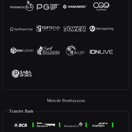
Metode Pembayaran
Transfer Bank