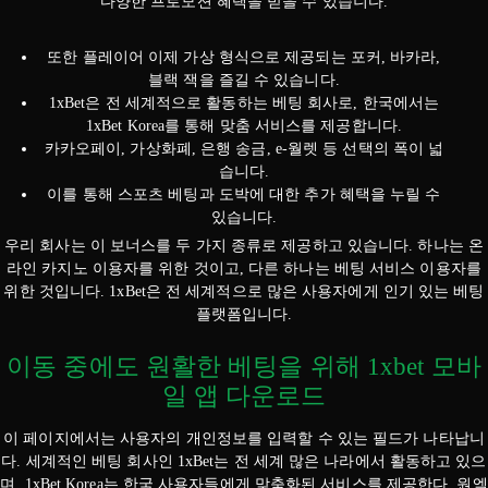
다양한 프로모션 혜택을 받을 수 있습니다.
또한 플레이어 이제 가상 형식으로 제공되는 포커, 바카라,
블랙 잭을 즐길 수 있습니다.
1xBet은 전 세계적으로 활동하는 베팅 회사로, 한국에서는
1xBet Korea를 통해 맞춤 서비스를 제공합니다.
카카오페͏이, 가상화폐, 은행 송금, e-월렛 등 선택의 폭이 넓
습니다.
이를 통해 스포츠 베팅과 도박에 대한 추가 혜택을 누릴 수
있습니다.
우리 회사는 이 보너스를 두 가지 종류로 제공하고 있습니다. 하나는 온
라인 카지노 이용자를 위한 것이고, 다른 하나는 베팅 서비스 이용자를
위한 것입니다. 1xBet은 전 세계적으로 많은 사용자에게 인기 있는 베팅
플랫폼입니다.
이동 중에도 원활한 베팅을 위해 1xbet 모바
일 앱 다운로드
이 페이지에서는 사용자의 개인정보를 입력할 수 있는 필드가 나타납니
다. 세계적인 베팅 회사인 1xBet는 전 세계 많은 나라에서 활동하고 있으
며, 1xBet Korea는 한국 사용자들에게 맞춤화된 서비스를 제공한다. 원엑