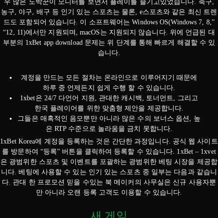
우 많은 도박꾼이 모니터를 보면서 플레이를 즐기고있었습니다. 축구,
농구, 야구, 배구 등 인기 있는 스포츠는 물론, e스포츠와 같은 최신 트렌
드도 포함되어 있습니다. 이 소프트웨어는 Windows OS(Windows 7, 8,”
“12, 11)에서만 지원되며, macOS는 지원되지 않습니다. 위에 언급된 대
부분의 1xBet app download 문제는 위 단계를 통해 빠르게 해결할 수 있
습니다.
계정을 만드는 모든 절차는 온라인으로 이루어지기 때문에
하루 중 언제든지 쉽게 수행 할 수 있습니다.
1xbet은 24/7 다언어 지원, 관대한 캐시백, 토너먼트, 그리고
한국 플레이어를 위한 맞춤형 제안을 제공합니다.
그들은 매혹적인 음모뿐만 아니라 많은 수의 보너스 옵션, 높
은 RTP 수준으로 놀라움을 금치 못합니다.
1xBet Korea에 계정을 등록하는 것은 간단한 과정입니다. 공식 웹 사이트
를 방문하여 “등록” 버튼을 클릭하여 등록할 수 있습니다. 1xBet – 1xvet
은 광범위한 스포츠 및 이벤트를 포괄하는 광범위한 베팅 시장을 제공합
니다. 베팅에 사용할 수 있는 인기 있는 스포츠 중 일부는 다음과 같습니
다. 관대 한 프로모션 믿을 수있는 북 메이커의 사무실은 신규 사용자뿐
만 아니라 오랜 등록 고객도 이용할 수 있습니다.
새 게임