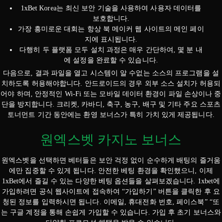
1xBet Korea는 최신 보안 기술을 사용하여 사용자 데이터를
보호합니다.
가장 흥미로운 대회는 항상 북 메이커 웹 사이트의 메인 페이
지에 표시됩니다.
다행히 두 플랫폼 모두 설치 과정은 매우 간단하여, 몇 분 내
에 설정을 완료할 수 있습니다.
다음으로, 결과 파일을 열고 시스템이 알 수없는 소스의 프로그램을 설
치하도록 허용해야합니다. 안드로이드의 경우 외부 소스 설치가 허용되
어야 하며, 안정적인 Wi-Fi 또는 모바일 데이터 환경이 파일 손상이나 중
단을 방지합니다. 크리켓, 카바디, 축구, 농구, 배구 및 기타 주요 스포츠
토너먼트 기간 동안에는 환영 보너스가 특히 가치 있게 제공됩니다.
원엑스벳 카지노 보너스
원엑스벳을 선택하면 베터들은 보͏안 걱정 없이 순수하게 배팅의 즐거움
에만 집중할 수 있게 됩니다. 안전한 베팅 환경을 확인했으니, 이제͏
1xBet에서 즐길 수 있는 다͏양한 베͏팅 옵션들을 살펴보겠͏습니다. 1xbet에
가입하려면 공식 웹사이트에 접속하여 “가입하기” 버튼을 클릭한 후 요
청된 정보를 입력하시면 됩니다. 이메일, 휴대전화 번호, 페이스북” “또
는 구글 계정을 통해 손쉽게 가입할 수 있습니다. 가입 후 초기 보너스와