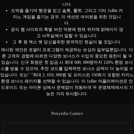
니다.
도박을 즐기며 행운을 믿고 슬롯, 룰렛, 그리고 기타 1xBet 카
지노 게임을 즐기는 경우, 이 섹션은 여러분을 위한 것입니
다.
공식 웹 사이트의 특별 버전 덕분에 현재 위치에 얽매이지 않
고 사무실에서 일할 수 있습니다.
그 후 원 엑스 벳 당신을위한 본격적인 현실이 될 것입니다.
제시된 제안은 로열티 프로그램이 제공하는 보상의 일부일뿐입니다. 다
른 고객의 경험에 따르면 다양한 보너스가 수입의 중요한 원천이 될 수
있습니다. 신규 회원은 첫 입금 시 최대 600, 000원까지 120% 환영 보너
스를 받을 수 있으며, 추천 코드를 입력하면 보너스 금액이 더 높아질 수
있습니다. 또는” “최대 2, 650, 000원 및 프리스핀 150회가 포함된 카지노
환영 보너스 패키지를 선택할 수 있습니다. 이 1xBet 어플리케이션은 안
드로이드 또는 아이폰 상에서 문제없이 작동하며 두 운영체제에서의 기
능은 거의 유사합니다.
Penyedia Games