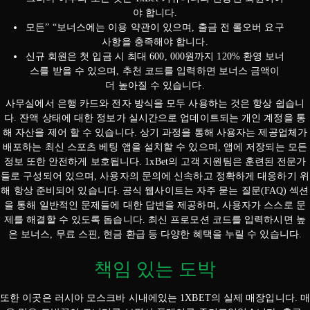
야 합니다.
모든” “보너스에는 이용 약관이 있으며, 출금 전 롤오버 요구
사항을͏ 충족해야 합͏니͏다.
신규 회원은 첫 입금 시 최대 600, 000원까지 120% 환영 보너
스를 받을 수 있으며, 추천 코드를 입력하면 보너스 금액이
더 높아질 수 있습니다.
사무실에서 은행 카드와 전자 방식을 모두 사용하는 것은 항상 쉽습니
다. 잔액 상태에 대한 정보가 실시간으로 업데이트되는 개인 계정을 통
해 자산을 제어 할 수 있습니다. 상기 과정을 통해 사용자는 제공업체가
배포하는 최신 스포츠 베팅 앱을 설치할 수 있으며, 앱에 저장되는 모든
정보 또한 안전하게 보호됩니다. 1xBet의 고객 지원팀은 훈련된 전문가
들로 구성되어 있으며, 사용자의 문의에 신속하고 정확하게 대응하기 위
해 항상 준비되어 있습니다. 공식 웹사이트는 자주 묻는 질문(FAQ) 섹션
을 통해 일반적인 문제들에 대한 답변을 제공하며, 사용자가 스스로 문
제를 해결할 수 있도록 돕습니다. 최신 프로모션 코드를 입력하시면 높
은 보너스, 무료 스핀, 현금 환급 등 다양한 혜택을 누릴 수 있습니다.
책임 있는 도박
또한 이곳은 러시아 모스크바 시내에있는 1XBET의 실제 매장입니다. 