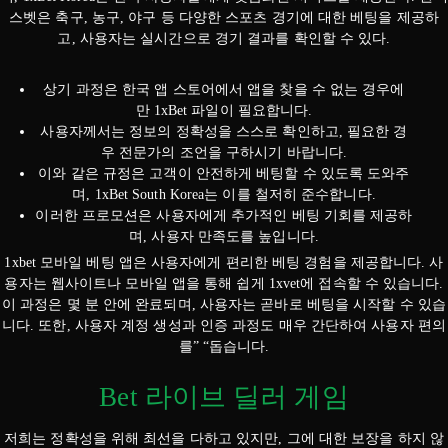
스벳은 축구, 농구, 야구 등 다양한 스포츠 경기에 대한 베팅을 제공하
고, 사용자는 실시간으로 경기 결과를 확인할 수 있다.
상기 과정은 한국 앱 스토어에서 앱을 찾을 수 없는 경우에
만 1xBet 파일이 필요합니다.
사용자께서는 정보의 정확성을 스스로 확인하고, 필요한 경
우 전문가의 조언을 구하시기 바랍니다.
이와 같은 규정은 고객이 안전하게 베팅할 수 있도록 도와주
며, 1xBet South Korea는 이를 철저히 준수합니다.
이러한 프로모션은 사용자에게 추가적인 베팅 기회를 제공하
며, 사용자 만족도를 높입니다.
1xbet 모바일 베팅 앱은 사용자에게 편리한 베팅 경험을 제공합니다. 사
용자는 웹사이트나 모바일 앱을 통해 쉽게 1xvet에 접속할 수 있습니다.
이 과정은 몇 분 안에 완료되며, 사용자는 곧바로 베팅을 시작할 수 있습
니다. 또한, 사용자 계정 생성과 인증 과정도 매우 간단하여 사용자 편의
를” “돕습니다.
Bet 라이브 딜러 게임
저희는 정확성을 위해 최선을 다하고 있지만, 그에 대한 보장을 하지 않