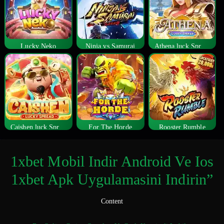
Lucky Neko
Ninja vs Samurai
Athena luck Spread
Caishen luck Spread
For The Horde
Rooster Rumble
1xbet Mobil Indir Android Ve Ios
1xbet Apk Uygulamasini Indirin”
Content