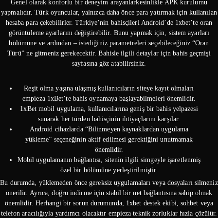
Genel olarak konforlu bir deneyim arayanlarkesinlikle APK kurulumu
yapmalıdır. Türk oyuncular, yalnızca daha önce para yatırmak için kullanılan
hesaba para çekebilirler. Türkiye’nin bahisçileri Android’de 1xbet’te oran
görüntüleme ayarlarını değiştirebilir. Bunu yapmak için, sistem ayarları
bölümüne ve ardından – istediğiniz parametreleri seçebileceğiniz “Oran
Türü” ne gitmeniz gerekecektir. Bahisle ilgili detaylar için bahis geçmişi
sayfasına göz atabilirsiniz.
Reşit olma yaşına ulaşmış kullanıcıların siteye kayıt olmaları
empieza 1xBet’te bahis oynamaya başlayabilmeleri önemlidir.
1xBet mobil uygulama, kullanıcılarına geniş bir bahis yelpazesi
sunarak her türden bahisçinin ihtiyaçlarını karşılar.
Android cihazlarda “Bilinmeyen kaynaklardan uygulama
yükleme” seçeneğinin aktif edilmesi gerektiğini unutmamak
önemlidir.
Mobil uygulamanın bağlantısı, sitenin ilgili simgeyle işaretlenmiş
özel bir bölümüne yerleştirilmiştir.
Bu durumda, yüklemeden önce gereksiz uygulamaları veya dosyaları silmeniz
önerilir. Ayrıca, doğru indirme için stabil bir net bağlantısına sahip olmak
önemlidir. Herhangi bir sorun durumunda, 1xbet destek ekibi, sohbet veya
telefon aracılığıyla yardımcı olacaktır empieza teknik zorluklar hızla çözülür.