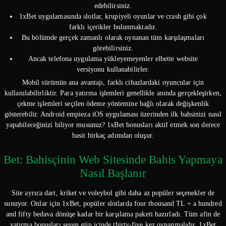
edebilirsiniz.
1xBet uygulamasında slotlar, krupiyeli oyunlar ve crash gibi çok
farklı içerikler bulunmaktadır.
Bu bölümde gerçek zamanlı olarak oynanan tüm karşılaşmaları
görebilirsiniz.
Ancak telefona uygulama yükleyemeyenler elbette website
versiyonu kullanabilirler.
Mobil sürümün ana avantajı, farklı cihazlardaki oyuncular için
kullanılabilirliktir. Para yatırma işlemleri genellikle anında gerçekleşirken,
çekme işlemleri seçilen ödeme yöntemine bağlı olarak değişkenlik
gösterebilir. Android empieza iOS uygulaması üzerinden ilk bahsinizi nasıl
yapabileceğinizi biliyor musunuz? 1xBet bonusları aktif etmek son derece
basit birkaç adımdan oluşur.
Bet: Bahisçinin Web Sitesinde Bahis Yapmaya
Nasıl Başlanır
Site ayrıca dart, kriket ve voleybol gibi daha az popüler seçenekler de
sunuyor. Onlar için 1xBet, popüler slotlarda four thousand TL + a hundred
and fifty bedava dönüşe kadar bir karşılama paketi hazırladı. Tüm afin de
yatırma bonusları seven gün içinde thirty-five kez oynanmalıdır. 1xBet