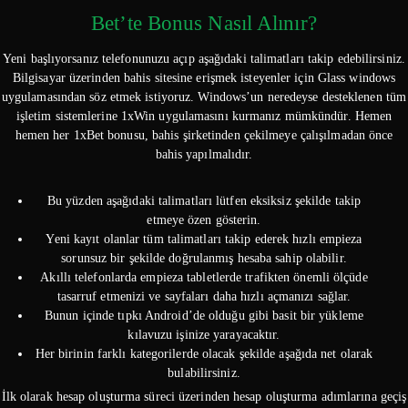
Bet’te Bonus Nasıl Alınır?
Yeni başlıyorsanız telefonunuzu açıp aşağıdaki talimatları takip edebilirsiniz.
Bilgisayar üzerinden bahis sitesine erişmek isteyenler için Glass windows
uygulamasından söz etmek istiyoruz. Windows’un neredeyse desteklenen tüm
işletim sistemlerine 1xWin uygulamasını kurmanız mümkündür. Hemen
hemen her 1xBet bonusu, bahis şirketinden çekilmeye çalışılmadan önce
bahis yapılmalıdır.
Bu yüzden aşağıdaki talimatları lütfen eksiksiz şekilde takip
etmeye özen gösterin.
Yeni kayıt olanlar tüm talimatları takip ederek hızlı empieza
sorunsuz bir şekilde doğrulanmış hesaba sahip olabilir.
Akıllı telefonlarda empieza tabletlerde trafikten önemli ölçüde
tasarruf etmenizi ve sayfaları daha hızlı açmanızı sağlar.
Bunun içinde tıpkı Android’de olduğu gibi basit bir yükleme
kılavuzu işinize yarayacaktır.
Her birinin farklı kategorilerde olacak şekilde aşağıda net olarak
bulabilirsiniz.
İlk olarak hesap oluşturma süreci üzerinden hesap oluşturma adımlarına geçiş