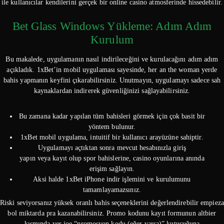
ile kullanıcılar kendilerini gerçek bir online casino atmosferinde hissedebilir.
Bet Glass Windows Yükleme: Adım Adım
Kurulum
Bu makalede, uygulamanın nasıl indirileceğini ve kurulacağını adım adım
açıkladık. 1xBet’in mobil uygulaması sayesinde, her an the woman yerde
bahis yapmanın keyfini çıkarabilirsiniz. Unutmayın, uygulamayı sadece sah
kaynaklardan indirerek güvenliğinizi sağlayabilirsiniz.
Bu zamana kadar yapılan tüm bahisleri görmek için çok basit bir
yöntem bulunur.
1xBet mobil uygulama, intuitif bir kullanıcı arayüzüne sahiptir.
Uygulamayı açtıktan sonra mevcut hesabınızla giriş
yapın veya kayıt olup spor bahislerine, casino oyunlarına anında
erişim sağlayın.
Aksi halde 1xBet iPhone indir işlemini ve kurulumunu
tamamlayamazsınız.
Riski seviyorsanız yüksek oranlı bahis seçeneklerini değerlendirebilir empieza
bol miktarda pra kazanabilirsiniz. Promo kodunu kayıt formunun altbier
kısmında yer joe “promosyon kodu (eğer varsa)” kutucuğuna