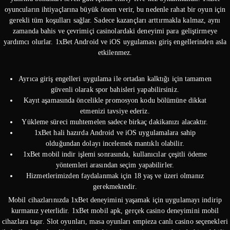
oyuncuların ihtiyaçlarına büyük önem verir, bu nedenle rahat bir oyun için
gerekli tüm koşulları sağlar. Sadece kazançları arttırmakla kalmaz, aynı
zamanda bahis ve çevrimiçi casinolardaki deneyimi para geliştirmeye
yardımcı olurlar. 1xBet Android ve iOS uygulaması giriş engellerinden asla
etkilenmez.
Ayrıca giriş engelleri uygulama ile ortadan kalktığı için tamamen
güvenli olarak spor bahisleri yapabilirsiniz.
Kayıt aşamasında öncelikle promosyon kodu bölümüne dikkat
etmenizi tavsiye ederiz.
Yükleme süreci muhtemelen sadece birkaç dakikanızı alacaktır.
1xBet hali hazırda Android ve iOS uygulamalara sahip
olduğundan dolayı incelemek mantıklı olabilir.
1xBet mobil indir işlemi sonrasında, kullanıcılar çeşitli ödeme
yöntemleri arasından seçim yapabilirler.
Hizmetlerimizden faydalanmak için 18 yaş ve üzeri olmanız
gerekmektedir.
Mobil cihazlarınızda 1xBet deneyimini yaşamak için uygulamayı indirip
kurmanız yeterlidir. 1xBet mobil apk, gerçek casino deneyimini mobil
cihazlara taşır. Slot oyunları, masa oyunları empieza canlı casino seçenekleri