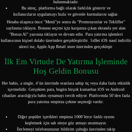
bulunmaktadır.
Bu süreç, platforma bağlı olarak farklılık gösterir ve
kullanıcıların uygulamayı hızla ve güvenle kurmalarını sağlar.
Hesaba ulaşınca önce “Menü”ye sonra da “Promosyonlar ve Teklifler”
sayfasına tıklayın. Bonusu seçimi için karşınıza çıkan ekranda yer alan
“Bonus Al” yazısına tıklayın ve devam edin. Para yatırma işlemleri
kullanıcının kişisel dolabı üzerinden gerçekleştirilir. 1xBet iOS nasıl indirilir
süreci ise, Apple App Retail store üzerinden gerçekleşir.
İlk Em Virtude De Yatırma İşleminde
Hoş Geldin Bonusu
Her bahis, a single, 4’ün üzerinde oranlara sahip üç veya daha fazla etkinlik
içermelidir. Gerçekten para, bugün birçok kumarbaz iOS ve Android
cihazları aracılığıyla bahis oynamayı tercih ediyor. Platformda 50’den fazla
para yatırma empieza çekme seçeneği vardır.
Diğer popüler içerikleri empieza 1000’lerce farklı oyunu
keşfetmek için sah siteye göz atmayı unutmayın.
İlerlemeyi telefonunuzun bildirim çubuğu üzerinden takip