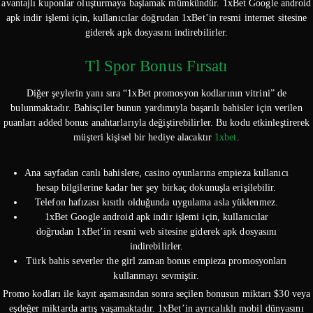
avantajlı kuponlar oluşturmaya başlamak mümkündür. 1xBet Google android
apk indir işlemi için, kullanıcılar doğrudan 1xBet’in resmi internet sitesine
giderek apk dosyasını indirebilirler.
Tl Spor Bonus Fırsatı
Diğer şeylerin yanı sıra “1xBet promosyon kodlarının vitrini” de
bulunmaktadır. Bahisçiler bunun yardımıyla başarılı bahisler için verilen
puanları added bonus anahtarlarıyla değiştirebilirler. Bu kodu etkinleştirerek
müşteri kişisel bir hediye alacaktır
1xbet
.
Ana sayfadan canlı bahislere, casino oyunlarına empieza kullanıcı
hesap bilgilerine kadar her şey birkaç dokunuşla erişilebilir.
Telefon hafızası kısıtlı olduğunda uygulama asla yüklenmez.
1xBet Google android apk indir işlemi için, kullanıcılar
doğrudan 1xBet’in resmi web sitesine giderek apk dosyasını
indirebilirler.
Türk bahis severler the girl zaman bonus empieza promosyonları
kullanmayı sevmiştir.
Promo kodları ile kayıt aşamasından sonra seçilen bonusun miktarı $30 veya
eşdeğer miktarda artış yaşamaktadır. 1xBet’in ayrıcalıklı mobil dünyasını