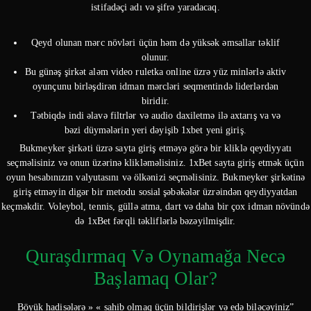
istifadəçi adı və şifrə yaradacaq.
Qeyd olunan mərc növləri üçün həm də yüksək əmsallar təklif
olunur.
Bu günəş şirkət aləm video ruletka online üzrə yüz minlərlə aktiv
oyunçunu birləşdirən idman mərcləri seqmentində liderlərdən
biridir.
Tətbiqdə indi əlavə filtrlər və audio daxiletmə ilə axtarış va və
bəzi düymələrin yeri dəyişib 1xbet yeni giriş.
Bukmeyker şirkəti üzrə sayta giriş etməyə görə bir kliklə qeydiyyatı
seçməlisiniz və onun üzərinə klikləməlisiniz. 1xBet sayta giriş etmək üçün
oyun hesabınızın valyutasını və ölkənizi seçməlisiniz. Bukmeyker şirkətinə
giriş etməyin digər bir metodu sosial şəbəkələr üzrəindən qeydiyyatdan
keçməkdir. Voleybol, ​​tennis, ​​güllə atma, dart və daha bir çox idman növündə
də 1xBet fərqli təkliflərlə bəzəyilmişdir.
Quraşdırmaq Və Oynamağa Necə
Başlamaq Olar?
Böyük hadisələrə » « sahib olmaq üçün bildirişlər və edə biləcəyiniz”