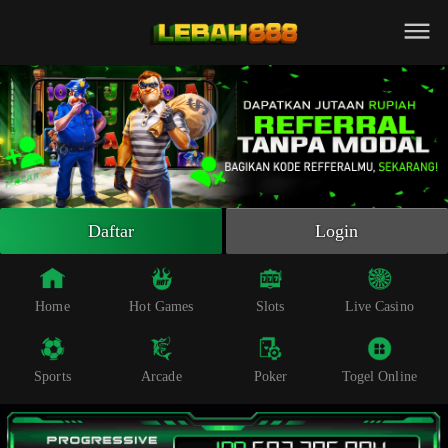
Beranda
Slot Online
Live Casino
Sportsbook
Arcade
Togel Online
Daftar
Login
Poker
Whatsapp
Home
Hot Games
Slots
Live Casino
Telegram
Sports
Arcade
Poker
Togel Online
Livechat