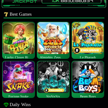
Best Games
Lucky Clover Riches
Almighty Zeus Wilds™
Le Pharaoh
Fortune Snake
SixSixSix
Beam Boys
Daily Wins