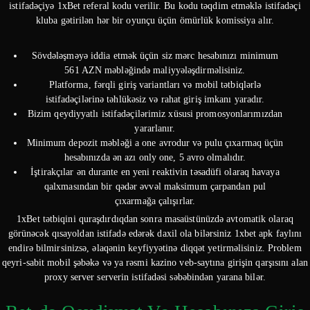
istifadəçiyə 1xBet referal kodu verilir. Bu kodu təqdim etməklə istifadəçi
kluba gətirilən hər bir oyunçu üçün ömürlük komissiya alır.
Sövdələşməyə iddia etmək üçün siz mərc hesabınızı minimum
561 AZN məbləğində maliyyələşdirməlisiniz.
Platforma, fərqli giriş variantları və mobil tətbiqlərlə
istifadəçilərinə təhlükəsiz və rahat giriş imkanı yaradır.
Bizim qeydiyyatlı istifadəçilərimiz xüsusi promosyonlarımızdan
yararlanır.
Minimum depozit məbləği a one avrodur və pulu çıxarmaq üçün
hesabınızda ən azı only one, 5 avro olmalıdır.
İştirakçılar ən durante en yeni reaktivin təsadüfi olaraq havaya
qalxmasından bir qədər əvvəl maksimum çarpandan pul
çıxarmağa çalışırlar.
1xBet tətbiqini quraşdırdıqdan sonra masaüstünüzdə avtomatik olaraq
görünəcək qısayoldan istifadə edərək daxil ola bilərsiniz 1xbet apk faylını
endirə bilmirsinizsə, əlaqənin keyfiyyətinə diqqət yetirməlisiniz. Problem
qeyri-sabit mobil şəbəkə və ya rəsmi kazino veb-saytına girişin qarşısını alan
proxy server serverin istifadəsi səbəbindən yarana bilər.