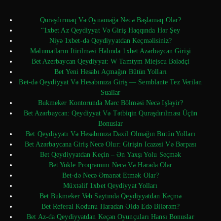
Quraşdırmaq Və Oynamağa Necə Başlamaq Olar?
“1xbet Az Qeydiyyat Və Giriş Haqqında Hər Şey
Niyə 1xbet-də Qeydiyyatdan Keçməlisiniz?
Məlumatların Itirilməsi Halında 1xbet Azərbaycan Girişi
Bet Azerbaycan Qeydiyyat: W Tamtym Miejscu Bələdçi
Bet Yeni Hesabı Açmağın Bütün Yolları
Bet-də Qeydiyyat Və Hesabınıza Giriş — Semblante Tez Verilən
Suallar
Bukmeker Kontorunda Mərc Bölməsi Necə Işləyir?
Bet Azərbaycan: Qeydiyyat Və Tətbiqin Quraşdırılması Üçün
Bonuslar
Bet Qeydiyyatı Və Hesabınıza Daxil Olmağın Bütün Yolları
Bet Azərbaycana Giriş Necə Olur: Girişin Icazəsi Və Bərpası
Bet Qeydiyyatdan Keçin – Ən Yaxşı Yolu Seçmək
Bet Yukle Proqramını Necə Və Harada Olar
Bet-də Necə Əmanət Etmək Olar?
Müxtəlif 1xbet Qeydiyyat Yolları
Bet Bukmeker Veb Saytında Qeydiyyatdan Keçmə
Bet Referal Kodunu Haradan Əldə Edə Bilərəm?
Bet Az-da Qeydiyyatdan Keçən Oyunçuları Hansı Bonuslar