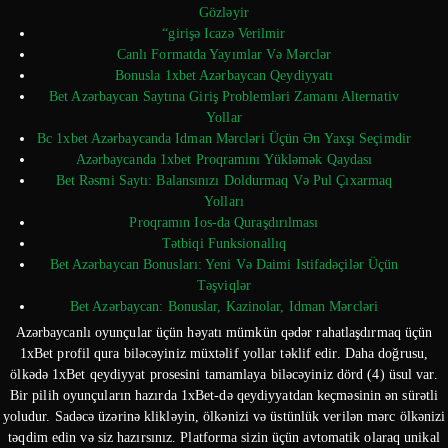
Gözləyir
“girişə Icazə Verilmir
Canlı Formatda Yayımlar Və Mərclər
Bonusla 1xbet Azərbaycan Qeydiyyatı
Bet Azərbaycan Saytına Giriş Problemləri Zamanı Alternativ
Yollar
Bc 1xbet Azərbaycanda Idman Mərcləri Üçün Ən Yaxşı Seçimdir
Azərbaycanda 1xbet Proqramını Yükləmək Qaydası
Bet Rəsmi Saytı: Balansınızı Doldurmaq Və Pul Çıxarmaq
Yolları
Proqramın Ios-da Quraşdırılması
Tətbiqi Funksionallıq
Bet Azərbaycan Bonusları: Yeni Və Daimi Istifadəçilər Üçün
Təşviqlər
Bet Azərbaycan: Bonuslar, Kazinolar, Idman Mərcləri
Azərbaycanlı oyunçular üçün həyatı mümkün qədər rahatlaşdırmaq üçün
1xBet profil qura biləcəyiniz müxtəlif yollar təklif edir. Daha doğrusu,
ölkədə 1xBet qeydiyyat prosesini tamamlaya biləcəyiniz dörd (4) üsul var.
Bir pilih oyunçuların hazırda 1xBet-də qeydiyyatdan keçməsinin ən sürətli
yoludur. Sadəcə üzərinə klikləyin, ölkənizi və üstünlük verilən mərc ölkənizi
təqdim edin və siz hazırsınız. Platforma sizin üçün avtomatik olaraq unikal