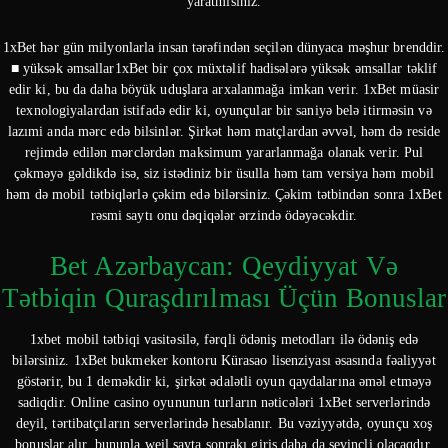
yaratmısınız.
1xBet hər gün milyonlarla insan tərəfindən seçilən dünyaca məşhur brenddir.
■ yüksək əmsallar1xBet bir çox müxtəlif hadisələrə yüksək əmsallar təklif
edir ki, bu da daha böyük uduşlara arxalanmağa imkan verir. 1xBet müasir
texnologiyalardan istifadə edir ki, oyunçular bir saniyə belə itirməsin və
lazımi anda mərc edə bilsinlər. Şirkət həm matçlardan əvvəl, həm də reside
rejimdə edilən mərclərdən maksimum yararlanmağa olanak verir. Pul
çəkməyə gəldikdə isə, siz istədiniz bir üsulla həm tam versiya həm mobil
həm də mobil tətbiqlərlə çəkim edə bilərsiniz. Çəkim tətbindən sonra 1xBet
rəsmi saytı onu dəqiqələr ərzində ödəyəcəkdir.
Bet Azərbaycan: Qeydiyyat Və
Tətbiqin Quraşdırılması Üçün Bonuslar
1xbet mobil tətbiqi vasitəsilə, fərqli ödəniş metodları ilə ödəniş edə
bilərsiniz. 1xBet bukmeker kontoru Kürasao lisenziyası əsasında fəaliyyət
göstərir, bu 1 deməkdir ki, şirkət ədalətli oyun qaydalarına əməl etməyə
sadiqdir. Online casino oyununun turların nəticələri 1xBet serverlərində
deyil, tərtibatçıların serverlərində hesablanır. Bu vəziyyətdə, oyunçu xoş
bonuslar alır, bununla weil sayta sonrakı giriş daha da sevincli olacaqdır.