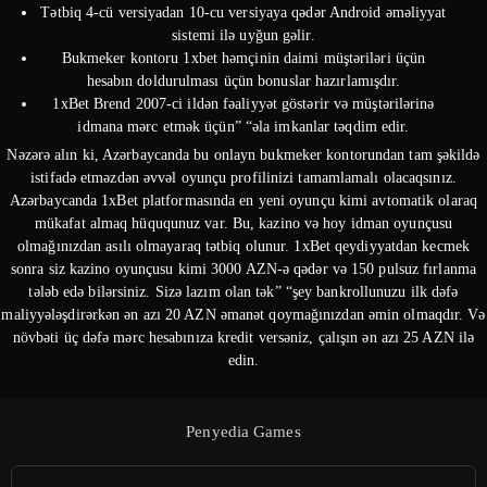
Tətbiq 4-cü versiyadan 10-cu versiyaya qədər Android əməliyyat
sistemi ilə uyğun gəlir.
Bukmeker kontoru 1xbet həmçinin daimi müştəriləri üçün
hesabın doldurulması üçün bonuslar hazırlamışdır.
1xBet Brend 2007-ci ildən fəaliyyət göstərir və müştərilərinə
idmana mərc etmək üçün” “əla imkanlar təqdim edir.
Nəzərə alın ki, Azərbaycanda bu onlayn bukmeker kontorundan tam şəkildə
istifadə etməzdən əvvəl oyunçu profilinizi tamamlamalı olacaqsınız.
Azərbaycanda 1xBet platformasında en yeni oyunçu kimi avtomatik olaraq
mükafat almaq hüququnuz var. Bu, kazino və hoy idman oyunçusu
olmağınızdan asılı olmayaraq tətbiq olunur. 1xBet qeydiyyatdan kecmek
sonra siz kazino oyunçusu kimi 3000 AZN-ə qədər və 150 pulsuz fırlanma
tələb edə bilərsiniz. Sizə lazım olan tək” “şey bankrollunuzu ilk dəfə
maliyyələşdirərkən ən azı 20 AZN əmanət qoymağınızdan əmin olmaqdır. Və
növbəti üç dəfə mərc hesabınıza kredit versəniz, çalışın ən azı 25 AZN ilə
edin.
Penyedia Games