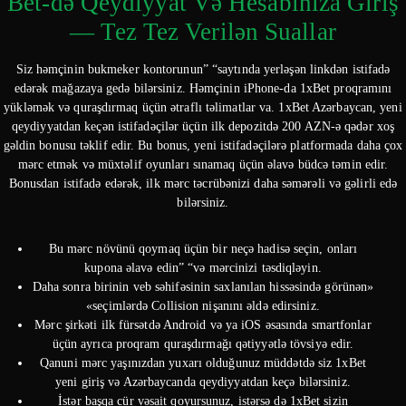
Bet-də Qeydiyyat Və Hesabınıza Giriş
— Tez Tez Verilən Suallar
Siz həmçinin bukmeker kontorunun” “saytında yerləşən linkdən istifadə
edərək mağazaya gedə bilərsiniz. Həmçinin iPhone-da 1xBet proqramını
yükləmək və quraşdırmaq üçün ətraflı təlimatlar va. 1xBet Azərbaycan, yeni
qeydiyyatdan keçən istifadəçilər üçün ilk depozitdə 200 AZN-ə qədər xoş
gəldin bonusu təklif edir. Bu bonus, yeni istifadəçilərə platformada daha çox
mərc etmək və müxtəlif oyunları sınamaq üçün əlavə büdcə təmin edir.
Bonusdan istifadə edərək, ilk mərc təcrübənizi daha səmərəli və gəlirli edə
bilərsiniz.
Bu mərc növünü qoymaq üçün bir neçə hadisə seçin, onları
kupona əlavə edin” “və mərcinizi təsdiqləyin.
Daha sonra birinin veb səhifəsinin saxlanılan hissəsində görünən»
«seçimlərdə Collision nişanını əldə edirsiniz.
Mərc şirkəti ilk fürsətdə Android və ya iOS əsasında smartfonlar
üçün ayrıca proqram quraşdırmağı qətiyyətlə tövsiyə edir.
Qanuni mərc yaşınızdan yuxarı olduğunuz müddətdə siz 1xBet
yeni giriş və Azərbaycanda qeydiyyatdan keçə bilərsiniz.
İstər başqa cür vəsait qoyursunuz, istərsə də 1xBet sizin