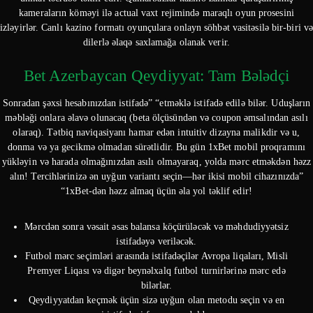
kameraların köməyi ilə actual vaxt rejimində maraqlı oyun prosesini
izləyirlər. Canlı kazino formatı oyunçulara onlayn söhbət vasitəsilə bir-biri v
dilerlə əlaqə saxlamağa olanak verir.
Bet Azerbaycan Qeydiyyat: Tam Bələdçi
Sonradan şəxsi hesabınızdan istifadə” “etməklə istifadə edilə bilər. Uduşların
məbləği onlara əlavə olunacaq (beta ölçüsündən və coupon əmsalından asılı
olaraq). Tətbiq naviqasiyanı hamar edən intuitiv dizayna malikdir və u,
donma və ya gecikmə olmadan sürətlidir. Bu gün 1xBet mobil proqramını
yükləyin və harada olmağınızdan asılı olmayaraq, yolda mərc etməkdən həzz
alın! Tercihlərinizə ən uyğun variantı seçin—hər ikisi mobil cihazınızda”
“1xBet-dən həzz almaq üçün əla yol təklif edir!
Mərcdən sonra vəsait əsas balansa köçürüləcək və məhdudiyyətsiz
istifadəyə veriləcək.
Futbol mərc seçimləri arasında istifadəçilər Avropa liqaları, Misli
Premyer Liqası və digər beynəlxalq futbol turnirlərinə mərc edə
bilərlər.
Qeydiyyatdan keçmək üçün sizə uyğun olan metodu seçin və en