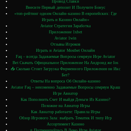
Провод Ставки
Внесите Первый депозит И Получите Бонус
«топ-рейтинг одним Онлайн-казино В европейских: Где
Играть и Казино Онлайн»
Aviator Стратегия Заработка
Приложение 1xbet
Aviator 1win
Отзывы Игроков
Играть и Aviator Mostbet Онлайн
Faq – всегда Задаваемые Вопросы семряуи Игре Aviator
Bet Скачать Официальное Приложение На Андроид же Ios
📥 Сколько Стоит Загрузка Фирменного Приложения он Икс
Бет?
Ответы На вопроса Об Онлайн-казино
Aviator Faq – неизменно Задаваемые Вопросы семряуи Краш
Игре Авиатор
Как Пополнить Счет И выйдя Деньги Из Казино?
Похожие на Авиатор Игры
Как Авиатор работаете: Правила Игры
Обзор Игрового Зала: выбрать Тематик И типу Игр
Ассортимент Казино
⭐ Потренируйтесь В Демо Игре Aviator