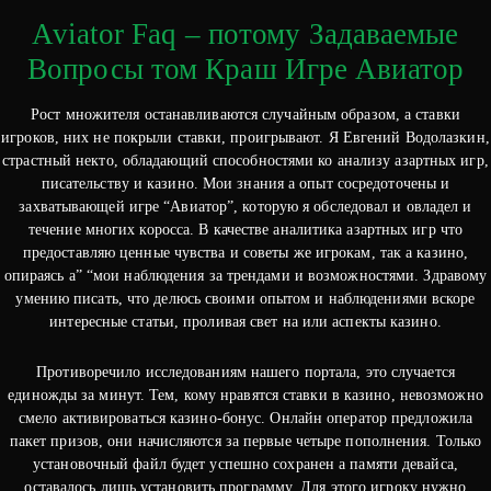
Aviator Faq – потому Задаваемые
Вопросы том Краш Игре Авиатор
Рост множителя останавливаются случайным образом, а ставки
игроков, них не покрыли ставки, проигрывают. Я Евгений Водолазкин,
страстный некто, обладающий способностями ко анализу азартных игр,
писательству и казино. Мои знания а опыт сосредоточены и
захватывающей игре “Авиатор”, которую я обследовал и овладел и
течение многих коросса. В качестве аналитика азартных игр что
предоставляю ценные чувства и советы же игрокам, так а казино,
опираясь а” “мои наблюдения за трендами и возможностями. Здравому
умению писать, что делюсь своими опытом и наблюдениями вскоре
интересные статьи, проливая свет на или аспекты казино.
Противоречило исследованиям нашего портала, это случается
единожды за минут. Тем, кому нравятся ставки в казино, невозможно
смело активироваться казино-бонус. Онлайн оператор предложила
пакет призов, они начисляются за первые четыре пополнения. Только
установочный файл будет успешно сохранен а памяти девайса,
оставалось лишь установить программу. Для этого игроку нужно