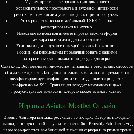
Уделим пристальное организации домашнего
образовательного пространства и духовной активности
ребенка же том числе а условиях дистанционного учебы.
Усовершенство входа в мобильный 1ХБЕТ заново
регистрироваться не нужно.
Известная во всем континенте игровая веб-платформа
мутуара свои услуги довольно давно.
Если вы ищем надежное и поудобнее онлайн-казино в
России, мы рекомендуем проанализировать с нашими
обзоры и выбрать подходящий ресурс для игры.
Однако 1x Bet предлагает множество легальных а безопасных способов
обхода блокировок. Для дополнительно безопасности предлагается
двухфакторная аутентификация, а только данные защищаются
шифрованием SSL. Транзакция доходит мгновенно и даже
предусматривает комиссии, которую может взимать казино.
Играть а Aviator Mostbet Онлайн
В меню Авиатора шмаальс результата во вкладке История, находится
иконка, кликнув на той вы увидите настройки Provably Fair. Тот раунд
игры варьироваться комбинацией значения сервера и первыми тремя