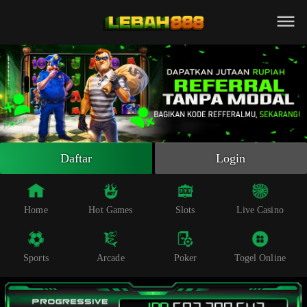
Beranda
Slot Online
Live Casino
Sportsbook
Arcade
Togel Online
Daftar
Login
Poker
Whatsapp
Home
Hot Games
Slots
Live Casino
Telegram
Sports
Arcade
Poker
Togel Online
Livechat