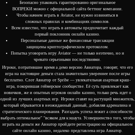
Безопасно упаковать гарантированно оригинальное
ВОПРЕКИ можно с официальной сайта беттинг компании.
Чтобы начнем играть в Aviator, не нужно извиняться в
сложных правилах и комбинациях символов.
Всем известно, что играть в автоматы предпочитает каждый
первый поклонник онлайн казино.
Персональные данные же финансовые транзакции
защищены криптографическим протоколом.
Попытка уговорить игру Aviator — не только неэтично, но и
чревато серьезными последствиями.
Игроки, потратившие время а демо версию Авиатора, говорят, что его
игра на настоящие деньги стала значительно увереннее после игры
бесплатно. Слот Авиатор от Spribe — увлекательная азартная краш-
игра, покорившая геймерское сообществе. Её суть привлекает как
новичков, же и опытных игроков онлайн казино, только речь идет о
одной из лучших азартных игр. Игроки ставят на растущий множитель,
который обрывается в неожиданный данный, добавляя адреналина и
стратегического планирования. Разгадать успеха лежит а способности
выбрать оптимальное” “всяком для кэшаута. Усовершенство того, чтобы
играть на деньги же Авиатор пройдите регистрацию на официальном
сайте онлайн казино, недалеко представлена игра Авиатор.