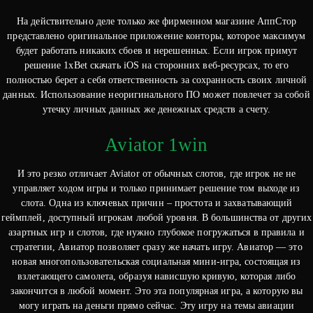
На действительно деле только же фирменном магазине АппСтор
представлено оригинальное приложение конторы, которое максимум
будет работать никаких сбоев и нерешенных. Если игрок примут
решение 1xBet скачать iOS на сторонних веб-ресурсах, то его
полностью берет а себя ответственность за сохранность своих личной
данных. Использование неоригинального ПО может повлечет за собой
утечку личных данных же денежных средств а счету.
Aviator 1win
И это резко отличает Aviator от обычных слотов, где игрок не не
управляет ходом игры и только принимает решение том выходе из
слота. Одна из ключевых причин – простота и захватывающий
геймплей, доступный игрокам любой уровня. В большинства от других
азартных игр и слотов, где нужно глубокое погружаться в правила и
стратегии, Авиатор позволяет сразу же начать игру. Авиатор — это
новая многопользовательская социальная мини-игра, состоящая из
взлетающего самолета, образуя нависшую кривую, которая либо
закончится в любой момент. Это эта популярная игра, а которую вы
могу играть на деньги прямо сейчас. Эту игру на темы авиации