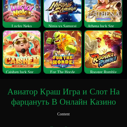
Lucky Neko
Ninja vs Samurai
Athena luck Spread
Caishen luck Spread
For The Horde
Rooster Rumble
Авиатор Краш Игра и Слот На
фарцануть В Онлайн Казино
Content