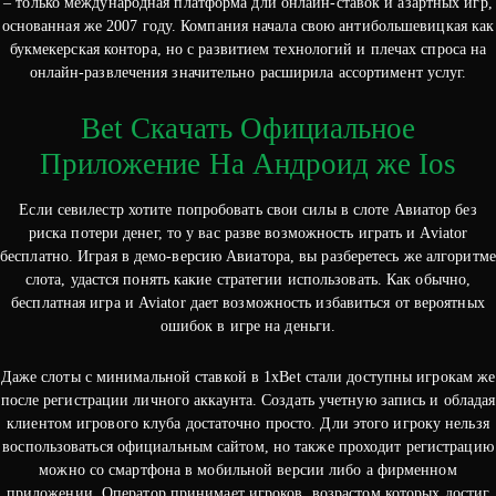
– только международная платформа дли онлайн-ставок и азартных игр,
основанная же 2007 году. Компания начала свою антибольшевицкая как
букмекерская контора, но с развитием технологий и плечах спроса на
онлайн-развлечения значительно расширила ассортимент услуг.
Bet Скачать Официальное
Приложение На Андроид же Ios
Если севилестр хотите попробовать свои силы в слоте Авиатор без
риска потери денег, то у вас разве возможность играть и Aviator
бесплатно. Играя в демо-версию Авиатора, вы разберетесь же алгоритме
слота, удастся понять какие стратегии использовать. Как обычно,
бесплатная игра и Aviator дает возможность избавиться от вероятных
ошибок в игре на деньги.
Даже слоты с минимальной ставкой в 1xBet стали доступны игрокам же
после регистрации личного аккаунта. Создать учетную запись и обладая
клиентом игрового клуба достаточно просто. Дли этого игроку нельзя
воспользоваться официальным сайтом, но также проходит регистрацию
можно со смартфона в мобильной версии либо а фирменном
приложении. Оператор принимает игроков, возрастом которых достиг