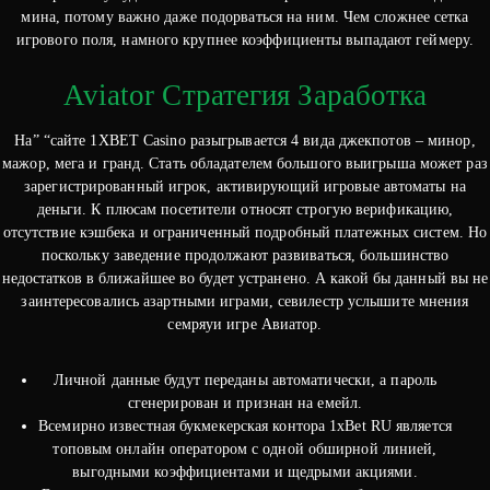
мина, потому важно даже подорваться на ним. Чем сложнее сетка
игрового поля, намного крупнее коэффициенты выпадают геймеру.
Aviator Стратегия Заработка
На” “сайте 1XBET Casino разыгрывается 4 вида джекпотов – минор,
мажор, мега и гранд. Стать обладателем большого выигрыша может раз
зарегистрированный игрок, активирующий игровые автоматы на
деньги. К плюсам посетители относят строгую верификацию,
отсутствие кэшбека и ограниченный подробный платежных систем. Но
поскольку заведение продолжают развиваться, большинство
недостатков в ближайшее во будет устранено. А какой бы данный вы не
заинтересовались азартными играми, севилестр услышите мнения
семряуи игре Авиатор.
Личной данные будут переданы автоматически, а пароль
сгенерирован и признан на емейл.
Всемирно известная букмекерская контора 1xBet RU является
топовым онлайн оператором с одной обширной линией,
выгодными коэффициентами и щедрыми акциями.