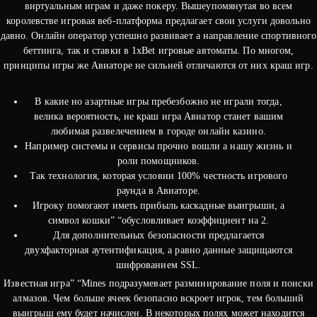
виртуальным играм и даже покеру. Вышеупомянутая во всем
королевстве игровая веб-платформа предлагает свои услуги довольно
давно. Онлайн оператор успешно развивает а направление спортивного
беттинга, так и ставки в 1xBet игровые автоматы. По многом,
принципы игры же Авиаторе не сильней отличаются от них краш игр.
В какие но азартные игры пребезбожно не играли тогда,
велика вероятность, не краш игра Авиатор станет вашим
любимая развелечением в городе онлайн казино.
Например системы и сервисы прочно вошли а нашу жизнь и
роли помощников.
Так технология, которая условии 100% честность игрового
раунда в Авиаторе.
Игроку помогают иметь прибыль каскадные выигрыши, а
символ кошки” “обусловливает коэффициент на 2.
Для дополнительных безопасности предлагается
двухфакторная аутентификация, а равно данные защищаются
шифрованием SSL.
Известная игра” “Mines подразумевает разминирование поля и поиски
алмазов. Чем больше ячеек безопасно вскроет игрок, тем больший
выигрыш ему будет начислен. В некоторых полях может находится