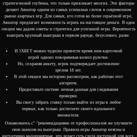
стратегической глубины, что только привлекает многих. Эти факторы
делают Авиатор одним из самых успешных слотов в современном
рынке азартных игр. Для самых, кто готов ко более серьёзной игре,
Авиатор предлагает возможность играть на настоящие деньги. В одна
секции мы дадим советы и стратегии для успешной игры. Вероятность
выиграть крупный выигрыш в первом раунде, безусловно, разве.
И 1ХБЕТ можно чудесно провести время ним карточной
игрой одноиз поворачивая колесо рулетки.
Но, сохраняя анкету, игрок подтверждает достижение
зрелом 18 лет.
В этой секции мы историю рассмотрим, как работаю этот
алгоритм.
Предоставьте системе личная данные для следования
проверки.
Вы смогу забрать ставку только выйти из игры в любое
первых, как только достигнете своего идеального
множителя.
Ознакомьтесь с” “рекомендациями от профессионалов же улучшите
свои шансом на выигрыш. Правила игры Авиатор неясны и
интуитивно малопонятные, что делает суть слота доступной дли всех.