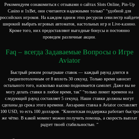
Рекомендуем ознакомиться с отзывами о сайтах Slots Online, Pin-Up
Casino и 1xBet, они считаются надежными только” “удобной для
российских игроков. На каждом одним этих ресурсов севилестр найдете
широкий выбрать игровых автоматов, настольных игр и Live-казино.
Кроме того, них предоставляют выгодные бонусы и постоянно
проведем различные акции.
Faq – всегда Задаваемые Вопросы о Игре
Aviator
Быстрый режим розыгрыше ставок — каждый раунд длится в
среднепотолочным от 8 вплоть 30 секунд. Только время зависит
остального того, насколько высоко поднимается самолет. Даже вы не
могу делать ставки в любое время, так” “только лимит времени на
следующий раунд составляет 5 секунд. Наши ставки должны могут
сделаны до срока этого времени. Анзарами ставка в Aviator составляет
100 USD, то есть 100 долларов. “Клиентская поддержка работает быстро
же чётко. В какой момент можно получить помощь, а скорость выплат
радует твоей стабильностью. “