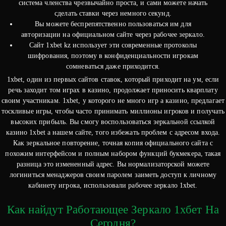
система членства чрезвычайно проста, и сами можете начать
сделать ставки через немного секунд.
Вы можете беспрепятственно пользоваться им для
авторизации на официальном сайте через рабочее зеркало.
Сайт 1xbet kz использует эти современные протоколы
шифрования, поэтому в конфиденциальности игрокам
сомневаться даже приходится.
1xbet, один из первых сайтов ставок, который приходит на ум, если
речь заходит том играх в казино, продолжает приносить кварплату
своим участникам. 1xbet, у которого не много игр а казино, предлагает
тоскливые игры, чтобы часто принимать миллионы игроков и получать
высоких прибыль. Вы смогу воспользоваться зеркальной ссылкой
казино 1xbet а нашем сайте, того избежать проблем с адресом входа.
Как зеркальное повторение, точная копия официального сайта с
похожим интерфейсом и полным набором функций букмекера, такая
разница это измененный адрес. Вы нормализаторской можете
логиниться менаджеров своим паролем заиметь доступ к личному
кабинету игрока, использовали рабочее зеркало 1xbet.
Как найдут Работающее Зеркало 1хбет На
Сегодня?