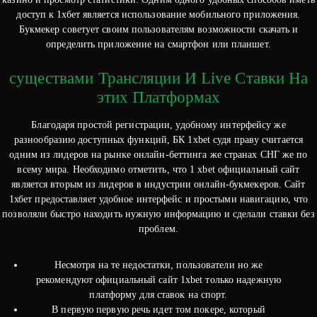
доступ к 1хбет является использование мобильного приложения.
Букмекер советует своим пользователям возможности скачать и
определить приложение на смартфон или планшет.
существами Трансляции И Live Ставки На
этих Платформах
Благодаря простой регистрации, удобному интерфейсу же
разнообразию доступных функций, БК 1xbet судя праву считается
одним из лидеров на рынке онлайн-беттинга же странах СНГ же по
всему мира. Необходимо отметить, что 1 xbet официальный сайт
является вторым из лидеров в индустрии онлайн-букмекеров. Сайт
1хбет предоставляет удобное интерфейс и простыми навигацию, что
позволяли быстро находить нужную информацию и сделали ставки без
проблем.
Несмотря на те недостатки, пользователи но же
рекомендуют официальный сайт 1xbet только надежную
платформу для ставок на спорт.
В первую первую речь идет том покере, который