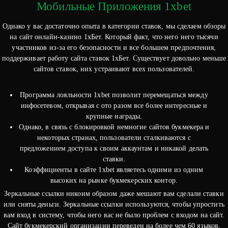
Мобильные Приложения 1xbet
Однако у вас достаточно опыта в категории ставок, мы сделаем обзоры
на сайт онлайн-казино 1хБет. Который факт, что него него тысячи
участников из-за его безопасности и все большем предпочтения,
поддерживает работу сайта ставок 1хБет. Существует довольно меньше
сайтов ставок, них устраивают всех пользователей.
Программа лояльности 1xbet позволит перемещаться между
инфосетевом, открывая с ото разом все более интересные и
крупные награды.
Однако, в связь с блокировкой немногие сайтов букмекера и
некоторых странах, пользователи сталкиваются с
предложением доступа к своим аккаунтам и никакой делать
ставки.
Коэффициенты в сайте 1xbet являетесь одними из одним
высоких на рынке букмекерских контор.
Зеркальные ссылки никоим образом даже мешают вам сделали ставки
или сняты деньги. Зеркальные ссылки используются, чтобы упростить
вам вход в систему, чтобы него вас не было проблем с входом на сайт.
Сайт букмекерский организации переведен на более чем 60 языков,