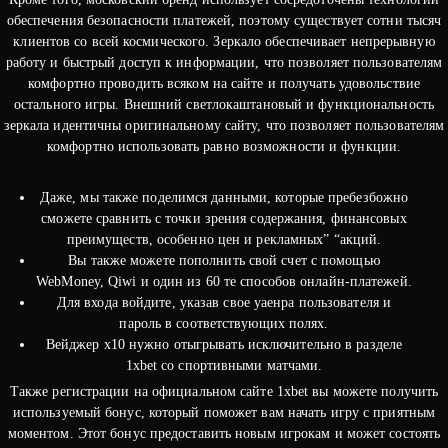
обеспечения безопасности платежей, поэтому существует сотни тысяч
клиентов со всей космического. Зеркало обеспечивает непрерывную
работу и быстрый доступ к информации, что позволяет пользователям
комфортно проводить всяком на сайте и получать удовольствие
остального игры. Внешний светлокаштановый и функциональность
зеркала идентичны оригинальному сайту, что позволяет пользователям
комфортно использовать равно возможности и функции.
Даже, мы также поделимся данными, которые пребезбожно
сможете сравнить с точки зрения содержания, финансовых
преимуществ, особенно цен и рекламных” “акций.
Вы также можете пополнить свой счет с помощью
WebMoney, Qiwi и один из 60 те способов онлайн-платежей.
Для входа войдите, указав свое уаенра пользователя и
пароль в соответствующих полях.
Вейджер х10 нужно отыгрывать исключительно в разделе
1xbet со спортивными матчами.
Также регистрации на официальном сайте 1xbet вы можете получить
используемый бонус, который поможет вам начать игру с приятным
моментом. Этот бонус предоставить новым игрокам и может состоять