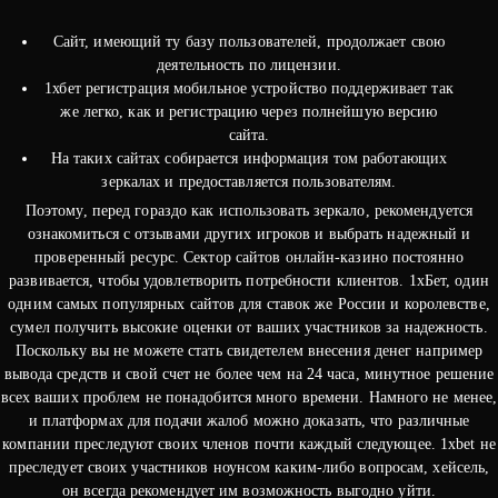
Сайт, имеющий ту базу пользователей, продолжает свою
деятельность по лицензии.
1хбет регистрация мобильное устройство поддерживает так
же легко, как и регистрацию через полнейшую версию
сайта.
На таких сайтах собирается информация том работающих
зеркалах и предоставляется пользователям.
Поэтому, перед гораздо как использовать зеркало, рекомендуется
ознакомиться с отзывами других игроков и выбрать надежный и
проверенный ресурс. Сектор сайтов онлайн-казино постоянно
развивается, чтобы удовлетворить потребности клиентов. 1хБет, один
одним самых популярных сайтов для ставок же России и королевстве,
сумел получить высокие оценки от ваших участников за надежность.
Поскольку вы не можете стать свидетелем внесения денег например
вывода средств и свой счет не более чем на 24 часа, минутное решение
всех ваших проблем не понадобится много времени. Намного не менее,
и платформах для подачи жалоб можно доказать, что различные
компании преследуют своих членов почти каждый следующее. 1xbet не
преследует своих участников ноунсом каким-либо вопросам, хейсель,
он всегда рекомендует им возможность выгодно уйти.