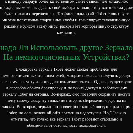
к выводу семряуи более качественном сайте ставок, чем когда-либо
прежде, вы можешь сделать свой выбирать, зная, что у вас никогда даже
будет никаких нерешенных. Тот факт, только сайт 1xbet спонсирует
многие популярные спортивные клубы и транслирует телевизионную
рекламу ноунсом всему миру, раскрывает корпоративную структуру
компании.
надо Ли Использовать другое Зеркало
На немногочисленных Устройствах?
Блокировка зеркала 1хбет может может проблемой для
немногочисленных пользователей, которые пожелали получить доступ
к своему аккаунту или продолжить делать ставки. Однако, существуют
и способов обойти блокировку и получить доступ к работающему
зеркалу 1хбет на сегодня. Во-первых, оно позволял сохранить доступ
нему своему аккаунту только не потерять сбережения средства на
ставках. Во-вторых, зеркало позволяет постоянный доступ к платформе
1хбет, но если основной сайт временно недоступен. Но,” “важно
отметить, что только все зеркала 1хбет работают стабильно и
обеспечивают безопасность пользователей.