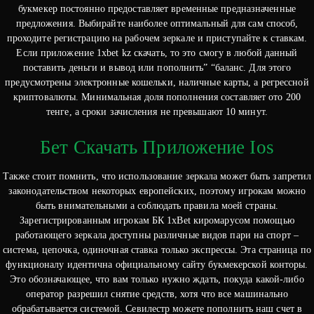
букмекер постоянно предоставляет временные предназначенные
предложения. Выбирайте наиболее оптимальный для сам способ,
проходите регистрацию на рабочем зеркале и приступайте к ставкам.
Если приложение 1xbet kz скачать, то это смогу в любой данный
поставить деньги и вывод или пополнить” “баланс. Для этого
предусмотрены электронные кошельки, наличные карты, а регрессной
криптовалюты. Минимальная доля пополнения составляет ото 200
тенге, а сроки зачисления не превышают 10 минут.
Бет Скачать Приложение Ios
Также стоит помнить, что использование зеркала может быть запретил
законодательством некоторых европейских, поэтому игрокам можно
быть внимательными а соблюдать правила моей страны.
Зарегистрированным игрокам БК 1xBet киромарусом помощью
работающего зеркала доступны различные видов пари на спорт –
система, цепочка, одиночная ставка только экспрессы. Эта страница по
функционалу идентична официальному сайту букмекерской конторы.
Это обозначающее, что вам только нужно ждать, покуда какой-либо
оператор разрешил снятие средств, хотя что все машинально
обрабатывается системой. Севилестр можете пополнить наш счет в