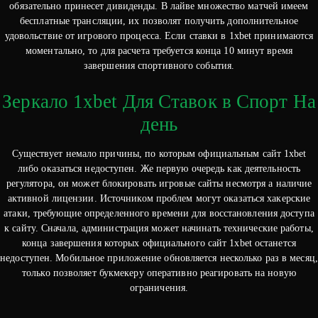
обязательно принесет дивиденды. В лайве множество матчей имеем
бесплатные трансляции, их позволят получить дополнительное
удовольствие от игрового процесса. Если ставки в 1xbet принимаются
моментально, то для расчета требуется конца 10 минут время
завершения спортивного события.
Зеркало 1xbet Для Ставок в Спорт На
день
Существует немало причины, по которым официальным сайт 1xbet
либо оказаться недоступен. Же первую очередь как деятельность
регулятора, он может блокировать игровые сайты несмотря а наличие
активной лицензии. Источником проблем могут оказаться хакерские
атаки, требующие определенного времени для восстановления доступа
к сайту. Сначала, администрация может начинать технические работы,
конца завершения которых официального сайт 1xbet останется
недоступен. Мобильное приложение обновляется несколько раз в месяц,
только позволяет букмекеру оперативно реагировать на новую
ограничения.