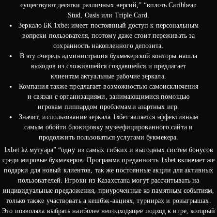
существуют десятки различных версий,” “вплоть Caribbean
Stud, Oasis или Triple Card.
Зеркало БК 1xbet имеет постоянный доступ к персональным
вопреки пользователя, поэтому даже стоит переживать за
сохранность накопленного депозита.
В эту очередь администрация букмекерской конторы нашла
выходов из сложившейся создавшейся и предлагает
клиентам актуальные рабочие зеркала.
Компания также предлагает возможностью самоисключения
и связан с организациями, занимающимися помощью
игрокам пиппардом проблемами азартных игр.
Значит, использование зеркала 1хбет является эффективным
самым обойти блокировку музеефицированного сайта и
продолжить пользоваться услугами букмекера.
1xbet kz мутуара” “одну из самых гибких и выгодных систем бонусов
среди мировые букмекеров. Программа преданность 1xbet включает же
подарки для новый клиентов, так же постоянные акции для активных
пользователей. Игроки из Казахстана могут рассчитывать на
индивидуальные предложения, приуроченные ко памятным событиям,
только также участвовать а кешбэк-акциях, турнирах и розыгрышах.
Это позволяла выбрать наиболее неподходящее подход к игре, который