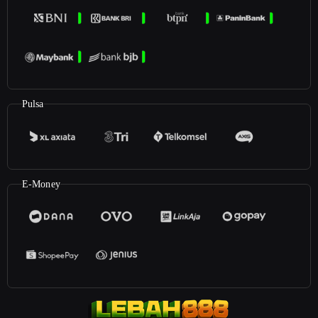
Pulsa
E-Money