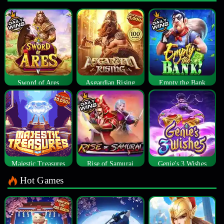
Sword of Ares
Asgardian Rising
Empty the Bank
Majestic Treasures
Rise of Samurai
Genie's 3 Wishes
Hot Games