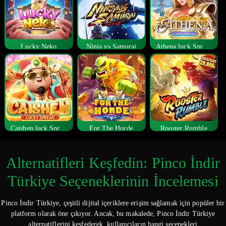
Lucky Neko
Ninja vs Samurai
Athena luck Spread
Caishen luck Spread
For The Horde
Rooster Rumble
Alternatifleri Keşfedin: Pinco İndir
Türkiye Seçeneklerinin İncelemesi
Pinco İndir Türkiye, çeşitli dijital içeriklere erişim sağlamak için popüler bir
platform olarak öne çıkıyor. Ancak, bu makalede, Pinco İndir Türkiye
alternatiflerini keşfederek, kullanıcıların hangi seçenekleri