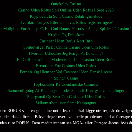
Quickplay Casino
Casino Uden Rofus Spil Online Uden Rofus I Sept 2025
Kryptovaluta Som Casino Betalingsmetode
Hvordan Fornyes Eller Ophæves Rofus-registreringen?
r Mulighed For At Jeg Få En God Bonus, Forudsat At Jeg Spiller På Casino 
Kredit- Og Debitkort
Casinoer Uden Rofus Kort Info
Spiludvalget På Et Online Casino Uden Om Rofus
Hvordan Udbetaler Jeg Penge På Bc Game?
Ed Online Casino – Moderne On Line Casino Uden Rofus
Fremtiden For Casinos Uden Rofus
Fordele Og Ulemper Ved Casinoer Uden Dansk Licens
Spinch Casino
Topbonusser På Udenlandske Casinoer
Sammenligning Af Betalingsmetoder Scientif Hurtigste Udbetalinger
Spørgsmål Og Svar Om Casinoer Uden Rofus
Velkomstbonusser Samt Kampagner
 uden ROFUS samt en guideline until, hvad du skal kigge utefter, når du vælg
uden dansk licens. Bekymringer over eventuelle problemer med at foretage en 
l uden runt ROFUS. Dem mediterranean sea MGA- eller Curaçao-licens, hvis du