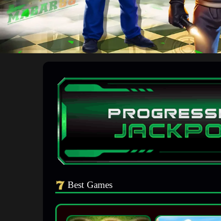
Best Games