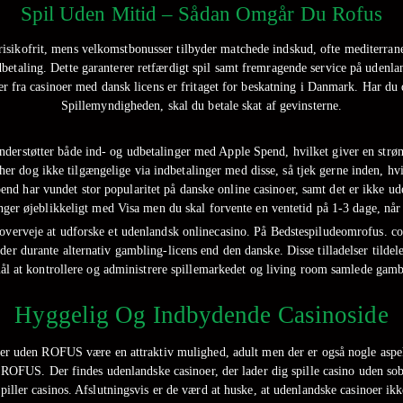
Spil Uden Mitid – Sådan Omgår Du Rofus
risikofrit, mens velkomstbonusser tilbyder matchede indskud, ofte mediterranea
ndbetaling. Dette garanterer retfærdigt spil samt fremragende service på uden
er fra casinoer med dansk licens er fritaget for beskatning i Danmark. Har du 
Spillemyndigheden, skal du betale skat af gevinsterne.
understøtter både ind- og udbetalinger med Apple Spend, hvilket giver en strøm
er dog ikke tilgængelige via indbetalinger med disse, så tjek gerne inden, hv
nd har vundet stor popularitet på danske online casinoer, samt det er ikke u
nger øjeblikkeligt med Visa men du skal forvente en ventetid på 1-3 dage, når 
 overveje at udforske et udenlandsk onlinecasino. På Bedstespiludeomrofus.
r durante alternativ gambling-licens end den danske. Disse tilladelser tildele
mål at kontrollere og administrere spillemarkedet og living room samlede gamb
Hyggelig Og Indbydende Casinoside
asinoer uden ROFUS være en attraktiv mulighed, adult men der er også nogle a
n ROFUS. Der findes udenlandske casinoer, der lader dig spille casino uden so
piller casinos. Afslutningsvis er de værd at huske, at udenlandske casinoer i