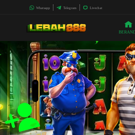
Whatsapp
Telegram
Livechat
BERAN