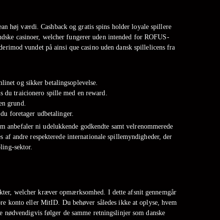
n høj værdi. Cashback og gratis spins holder loyale spillere
landske casinoer, welcher fungerer uden intended for ROFUS-
derimod vundet på ainsi que casino uden dansk spillelicens fra
linet og sikker betalingsoplevelse.
is du traicionero spille med en reward.
den grund.
du foretager udbetalinger.
 com anbefaler ni udelukkende godkendte samt velrenommerede
s af andre respekterede internationale spillemyndigheder, der
ling-sektor.
spekter, welcher kræver opmærksomhed. I dette afsnit gennemgår
bre konto eller MitID. Du behøver således ikke at oplyse, hvem
kke nødvendigvis følger de samme retningslinjer som danske