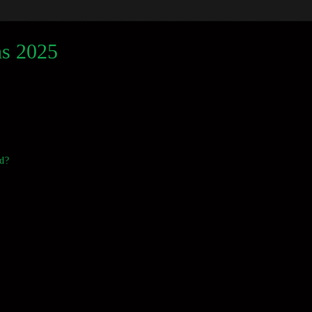
ns 2025
d?