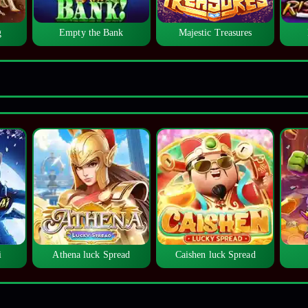
g
Empty the Bank
Majestic Treasures
i
Athena luck Spread
Caishen luck Spread