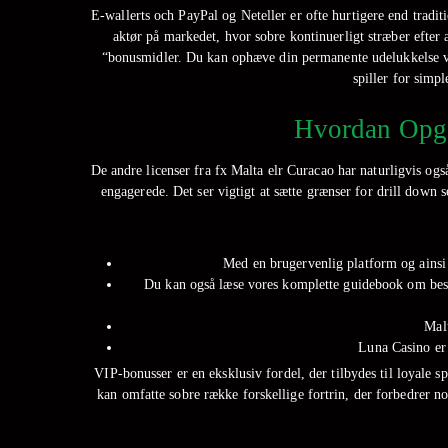
E-wallerts och PayPal og Neteller er ofte hurtigere end tradi
aktør på markedet, hvor sobre kontinuerligt stræber efter 
“bonusmidler. Du kan ophæve din permanente udelukkelse v
spiller for simpl
Hvordan Opgø
De andre licenser fra fx Malta elr Curacao har naturligvis o
engagerede. Det ser vigtigt at sætte grænser for drill down s
Med en brugervenlig platform og ainsi 
Du kan også læse vores komplette guidebook om besk
Mal
Luna Casino er
VIP-bonusser er en eksklusiv fordel, der tilbydes til loyale s
kan omfatte sobre række forskellige fortrin, der forbedrer 