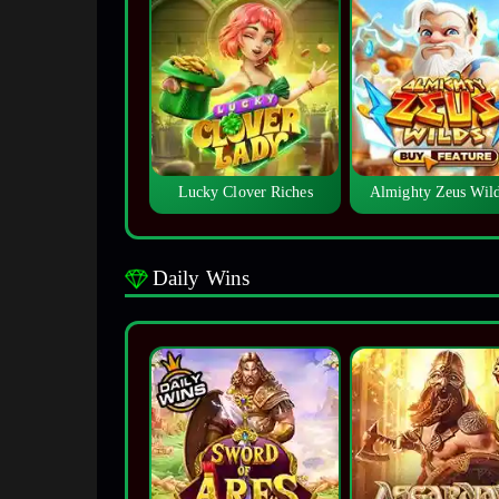
Lucky Clover Riches
Almighty Zeus Wi
Daily Wins