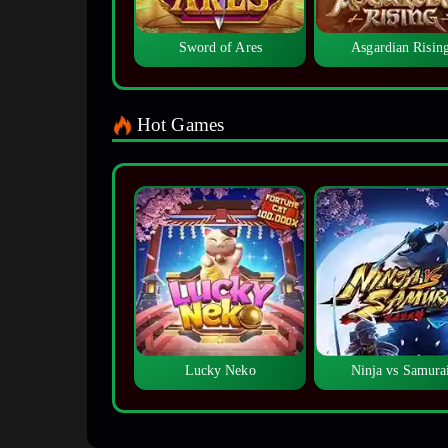
Sword of Ares
Asgardian Risin
Hot Games
Lucky Neko
Ninja vs Samura