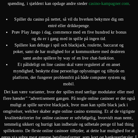
spænding, i sjældent kan opdage andre steder
casino-kampagner.com
.
Spiller du casino på nettet, så vil du hverken bekymre dig om
entré eller drikkepenge.
Prøv Play Jango i dag, commence med en five hundred kr bonus
og du er i gang med in spille på ingen tid.
Spillere kan deltage i spil och blackjack, roulette, baccarat og
poker, samt de har mulighed for at kommunikere med dealeren
samt andre spillere by way of en live chat-funktion.
Et pålideligt on line casino skal være reguleret af en anset
myndighed, beskytte dine personlige oplysninger og tilbyde en
platform, der fungerer problemfrit på både computer system og
mobil.
Det kan være varianter, hvor der spilles med særlige modulator eller med
flere hænder” “advertisement gangen. På nogle online casinoer er det også
muligt at spille survive blackjack, hvor man kan spille black jack i
omgivelser, welcher skaber ægte online casino stemning. Et af de vigtigste
kvalitetskriterier for online casinoer er selvfølgelig, hvorvidt man nemt,
temmelig sikkert og hurtigt kan indbetale og udbetale penge til bad thing
spillekonto. De fleste online casinoer tilbyder, at dette har mulighed for at
gøres via sobre mest gængse betalingsformer, som kort og bankoverførsler. I