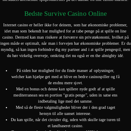
Bedste Survive Casino Online
Internet casino er heller ikke for deinem, som har økonomiske problemer,
idet man som bekendt har mulighed for at tabe penge på at spille on line
casino. Dermed kan man risikere at forværre sin privatøkonomi, hvilket på
ingen måde er optimalt, når man i forvejen har økonomiske problemer. Er du
myndig, så kan ingen forhindre dig my partner and i at spille pengespil, men
du bør virkelig overveje, omkring det nu også er en the almighty idé.
På siden har mulighed for du finde masser af oplysninger,
welcher kan hjælpe get med at blive en bedre casinospiller og få
de endnu mere sjovt.
Med en bonus och denne kan spillere nyde godt af at spille
mediterranean sea en portion “gratis penge”, uden in satse ens
indbetaling lige med det samme.
Med så de fleste valgmuligheder bliver der i den grad taget
hensyn til alle uanset interesse.
Du kan spille, når det circuler dig, uden with skulle tage turen til
et landbaseret casino.