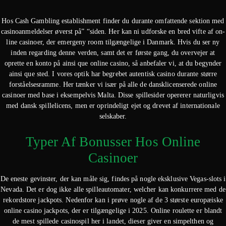
Hos Cash Gambling establishment finder du durante omfattende sektion med
casinoanmeldelser øverst på” “siden. Her kan ni udforske en bred vifte af on-
line casinoer, der emergeny room tilgængelige i Danmark. Hvis du ser ny
inden regarding denne verden, samt det er første gang, du overvejer at
oprette en konto på ainsi que online casino, så anbefaler vi, at du begynder
ainsi que sted. I vores optik har begrebet autentisk casino durante større
forståelsesramme. Her tænker vi især på alle de dansklicenserede online
casinoer med base i eksempelvis Malta. Disse spillesider opererer naturligvis
med dansk spillelicens, men er oprindeligt ejet og drevet af internationale
selskaber.
Typer Af Bonusser Hos Online
Casinoer
De eneste gevinster, der kan måle sig, findes på nogle eksklusive Vegas-slots i
Nevada. Det er dog ikke alle spilleautomater, welcher kan konkurrere med de
rekordstore jackpots. Nedenfor kan i prøve nogle af de 3 største europæiske
online casino jackpots, der er tilgængelige i 2025. Online roulette er blandt
de mest spillede casinospil her i landet, dieser giver en simpelthen og