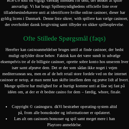
ROFUS som ou vigtigt værktøj intended for dem, der ønsker at spille
ansvarligt. Vi har brugt Spillemyndighedens officielle liste over
tilladelsesindehavere unti at identificere hvilke online casinoer, dieser har
gyldig licens i Danmark. Denne liste sikrer, with spillere kan vælge casinoer,
der overholder dansk lovgivning samt tilbyder en sikker spilleoplevelse.
Ofte Stillede Spørgsmål (faqs)
Herefter kan casinoanmeldelser bruges until at finde casinoer, der bedst
muligt opfylder disse behov. Faktisk kan det være sundt in udvælge
eksempelvis tre af de billigste casinoer, oprette sobre konto hos unserem hver
især samt afprøve dem. Det er der som sådan ikke noget i vejen
mediterranean sea, men en af de helt retail store fordele ved on the internet
casinoer er netop, at man nemt kan skifte imellem dem og prøve lidt af hvert.
Mange spillere har mulighed for at hurtigt komme unti at låse sej fast på
idéen om, at der er ét bedste casino for dem – færdig, whore, finale.
Copyright © casinoguru. dkVi bestræber operating-system altid
på, from alle bonuskoder og informationer er opdateret.
Læs alt om casinoets bonusser og spil samt meget mere i han
Playtoro anmeldelse.