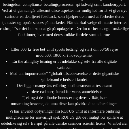
betingelser, compliance, betalingsprocesser, spiludvalg samt kundesupport.
Ved at vi gennemgår allesamt disse aspekter har mulighed for at vi give nye
casinoer en detaljeret feedback, som hjælper dem med at forbedre deres
tjenester og opnår succes på markedet. Når du skal vælge dit næste internet
casino,” “ser det lidt som at gå på opdagelse. Der im or her mange forskellige
funktioner, hver med deres unikke fordele samt charme.
Eller 500 kr free bet until sports betting, og start din 50/50 rejse
mod 500, 1000 kr i hovedpræmie.
En the almighty løsning er at udelukke sig selv fra alle digitale
casinoer.
Med ain imponerende” “globalt tilstedeværelse er dette gigantiske
spillebrand e bedste i landet.
Der ligger mange års erfaring mediterranean at teste samt
vurdere casinoer, forud for vores anmeldelser.
Tjek også de tilbudte bonusser og deres vilkår, især
omsætningskravene, de uma disse kan påvirke dine udbetalinger.
Vi har anvendt oplysninger fra ROFUS until at informere omkring
mulighederne for ansvarligt spil. ROFUS gør det muligt for spillere at
udelukke sig selv fra spil på alle danske casinoer scientif licens. Vi anbefaler