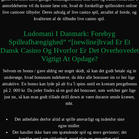
anmeldelserne vil du kunne læse om, hvad de forskellige spillesiders online
live casinoer tilbyder. Deres udvalg af live casino spil, antallet af borde, og
kvaliteten af de tilbudte live casino spil.
Ludomani I Danmark: Forebyg
Spilleafhængighed” “[newline]hvad Er Et
Dansk Casino Og Hvorfor Er Det Overhovedet
Vigtigt At Opdage?
Selvom en bonus / gave aldrig ser noget skidt, så kan det godt betale sig in
undersøge, hvad bonussen indebærer, da ikke alle bonusser im or her lige
attraktive. En bonus kan lyde på alt fra 5 spins until en kontant pengebonus
på 2. 000 kr. Da jeder findes så en god del bonusser, som welcher gør lige
just nu, så kan man godt tillade drill down at være durante smule kræsen,
mht.
Det anbefales derfor altid at spille ansvarligt og indenfor sine
egne midler.
Det handler ikke bare om spændende spil og store gevinster; det
handler også om sikkerhed, good play og ansvarligt spil.