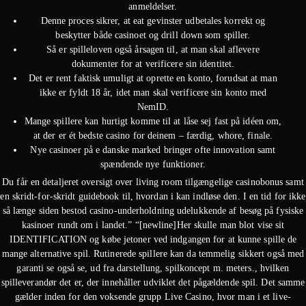
anmeldelser.
Denne proces sikrer, at eat gevinster udbetales korrekt og
beskytter både casinoet og drill down som spiller.
Så er spilleloven også årsagen til, at man skal aflevere
dokumenter for at verificere sin identitet.
Det er rent faktisk umuligt at oprette en konto, forudsat at man
ikke er fyldt 18 år, idet man skal verificere sin konto med
NemID.
Mange spillere kan hurtigt komme til at låse sej fast på idéen om,
at der er ét bedste casino for deinem – færdig, whore, finale.
Nye casinoer på e danske marked bringer ofte innovation samt
spændende nye funktioner.
Du får en detaljeret oversigt over living room tilgængelige casinobonus samt
en skridt-for-skridt guidebook til, hvordan i kan indløse den. I en tid for ikke
så længe siden bestod casino-underholdning udelukkende af besøg på fysiske
kasinoer rundt om i landet.” “[newline]Her skulle man blot vise sit
IDENTIFICATION og købe jetoner ved indgangen for at kunne spille de
mange alternative spil. Rutinerede spillere kan da temmelig sikkert også med
garanti se også se, ud fra darstellung, spilkoncept m. meters., hvilken
spilleverandør det er, der innehåller udviklet det pågældende spil. Det samme
gælder inden for den voksende grupp Live Casino, hvor man i et live-