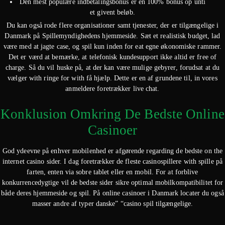
Den mest populære indbetalingsbonus er en 100% bonus op unti
et givent beløb.
Du kan også rode flere organisationer samt tjenester, der er tilgængelige i
Danmark på Spillemyndighedens hjemmeside. Sæt et realistisk budget, lad
være med at jagte case, og spil kun inden for eat egne økonomiske rammer.
Det er værd at bemærke, at telefonisk kundesupport ikke altid er free of
charge. Så du vil huske på, at der kan være mulige gebyrer, forudsat at du
vælger with ringe for with få hjælp. Dette er en af grundene til, in vores
anmeldere foretrækker live chat.
Konklusion Omkring De Bedste Online
Casinoer
God ydeevne på enhver mobilenhed er afgørende regarding de bedste on the
internet casino sider. I dag foretrækker de fleste casinospillere with spille på
farten, enten via sobre tablet eller en mobil. For at forblive
konkurrencedygtige vil de bedste sider sikre optimal mobilkompatibilitet for
både deres hjemmeside og spil. På online casinoer i Danmark locater du også
masser andre af typer danske” “casino spil tilgængelige.