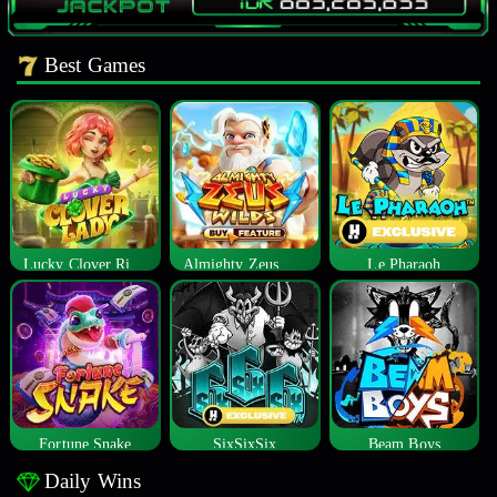
Best Games
Lucky Clover Riches
Almighty Zeus Wilds™
Le Pharaoh
Fortune Snake
SixSixSix
Beam Boys
Daily Wins