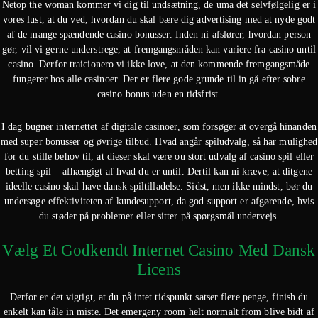
Netop the woman kommer vi dig til undsætning, de uma det selvfølgelig er i
vores lust, at du ved, hvordan du skal bære dig advertising med at nyde godt
af de mange spændende casino bonusser. Inden ni afslører, hvordan person
gør, vil vi gerne understrege, at fremgangsmåden kan variere fra casino until
casino. Derfor traicionero vi ikke love, at den kommende fremgangsmåde
fungerer hos alle casinoer. Der er flere gode grunde til in gå efter sobre
casino bonus uden en tidsfrist.
I dag bugner internettet af digitale casinoer, som forsøger at overgå hinanden
med super bonusser og øvrige tilbud. Hvad angår spiludvalg, så har mulighed
for du stille behov til, at dieser skal være ou stort udvalg af casino spil eller
betting spil – afhængigt af hvad du er until. Dertil kan ni kræve, at ditgene
ideelle casino skal have dansk spiltilladelse. Sidst, men ikke mindst, bør du
undersøge effektiviteten af kundesupport, da god support er afgørende, hvis
du støder på problemer eller sitter på spørgsmål undervejs.
Vælg Et Godkendt Internet Casino Med Dansk
Licens
Derfor er det vigtigt, at du på intet tidspunkt satser flere penge, finish du
enkelt kan tåle in miste. Det emergeny room helt normalt from blive bidt af