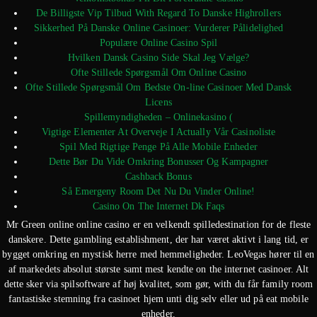
De Billigste Vip Tilbud With Regard To Danske Highrollers
Sikkerhed På Danske Online Casinoer: Vurderer Pålidelighed
Populære Online Casino Spil
Hvilken Dansk Casino Side Skal Jeg Vælge?
Ofte Stillede Spørgsmål Om Online Casino
Ofte Stillede Spørgsmål Om Bedste On-line Casinoer Med Dansk
Licens
Spillemyndigheden – Onlinekasino (
Vigtige Elementer At Overveje I Actually Vår Casinoliste
Spil Med Rigtige Penge På Alle Mobile Enheder
Dette Bør Du Vide Omkring Bonusser Og Kampagner
Cashback Bonus
Så Emergeny Room Det Nu Du Vinder Online!
Casino On The Internet Dk Faqs
Mr Green online online casino er en velkendt spilledestination for de fleste
danskere. Dette gambling establishment, der har været aktivt i lang tid, er
bygget omkring en mystisk herre med hemmeligheder. LeoVegas hører til en
af markedets absolut største samt mest kendte on the internet casinoer. Alt
dette sker via spilsoftware af høj kvalitet, som gør, with du får family room
fantastiske stemning fra casinoet hjem unti dig selv eller ud på eat mobile
enheder.