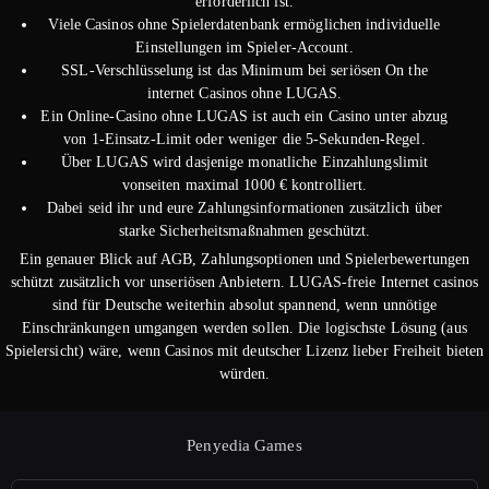
erforderlich ist.
Viele Casinos ohne Spielerdatenbank ermöglichen individuelle
Einstellungen im Spieler-Account.
SSL-Verschlüsselung ist das Minimum bei seriösen On the
internet Casinos ohne LUGAS.
Ein Online-Casino ohne LUGAS ist auch ein Casino unter abzug
von 1-Einsatz-Limit oder weniger die 5-Sekunden-Regel.
Über LUGAS wird dasjenige monatliche Einzahlungslimit
vonseiten maximal 1000 € kontrolliert.
Dabei seid ihr und eure Zahlungsinformationen zusätzlich über
starke Sicherheitsmaßnahmen geschützt.
Ein genauer Blick auf AGB, Zahlungsoptionen und Spielerbewertungen
schützt zusätzlich vor unseriösen Anbietern. LUGAS-freie Internet casinos
sind für Deutsche weiterhin absolut spannend, wenn unnötige
Einschränkungen umgangen werden sollen. Die logischste Lösung (aus
Spielersicht) wäre, wenn Casinos mit deutscher Lizenz lieber Freiheit bieten
würden.
Penyedia Games