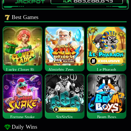
Best Games
Lucky Clover Riches
Almighty Zeus Wilds™
Le Pharaoh
Fortune Snake
SixSixSix
Beam Boys
Daily Wins