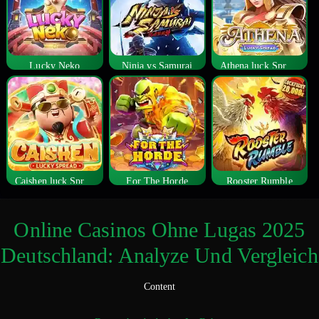
Lucky Neko
Ninja vs Samurai
Athena luck Spread
Caishen luck Spread
For The Horde
Rooster Rumble
Online Casinos Ohne Lugas 2025
Deutschland: Analyze Und Vergleich
Content