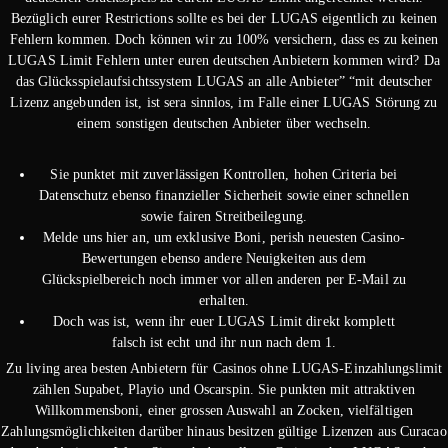
Bezüglich eurer Restrictions sollte es bei der LUGAS eigentlich zu keinen
Fehlern kommen. Doch können wir zu 100% versichern, dass es zu keinen
LUGAS Limit Fehlern unter euren deutschen Anbietern kommen wird? Da
das Glücksspielaufsichtssystem LUGAS an alle Anbieter” “mit deutscher
Lizenz angebunden ist, ist sera sinnlos, im Falle einer LUGAS Störung zu
einem sonstigen deutschen Anbieter über wechseln.
Sie punktet mit zuverlässigen Kontrollen, hohen Criteria bei
Datenschutz ebenso finanzieller Sicherheit sowie einer schnellen
sowie fairen Streitbeilegung.
Melde uns hier an, um exklusive Boni, perish neuesten Casino-
Bewertungen ebenso andere Neuigkeiten aus dem
Glückspielbereich noch immer vor allen anderen per E-Mail zu
erhalten.
Doch was ist, wenn ihr euer LUGAS Limit direkt komplett
falsch ist echt und ihr nun nach dem 1.
Zu living area besten Anbietern für Casinos ohne LUGAS-Einzahlungslimit
zählen Supabet, Playio und Oscarspin. Sie punkten mit attraktiven
Willkommensboni, einer grossen Auswahl an Zocken, vielfältigen
Zahlungsmöglichkeiten darüber hinaus besitzen gültige Lizenzen aus Curacao