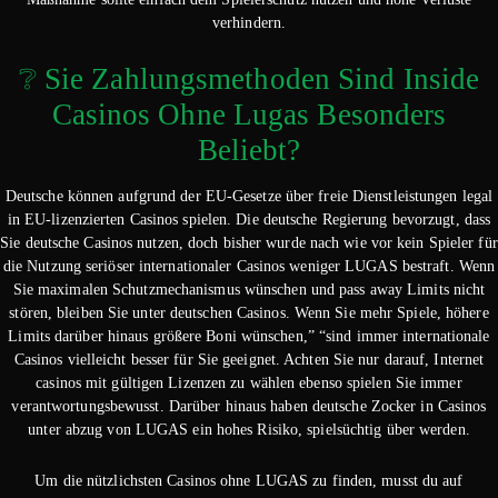
verhindern.
❔ Sie Zahlungsmethoden Sind Inside
Casinos Ohne Lugas Besonders
Beliebt?
Deutsche können aufgrund der EU-Gesetze über freie Dienstleistungen legal
in EU-lizenzierten Casinos spielen. Die deutsche Regierung bevorzugt, dass
Sie deutsche Casinos nutzen, doch bisher wurde nach wie vor kein Spieler für
die Nutzung seriöser internationaler Casinos weniger LUGAS bestraft. Wenn
Sie maximalen Schutzmechanismus wünschen und pass away Limits nicht
stören, bleiben Sie unter deutschen Casinos. Wenn Sie mehr Spiele, höhere
Limits darüber hinaus größere Boni wünschen,” “sind immer internationale
Casinos vielleicht besser für Sie geeignet. Achten Sie nur darauf, Internet
casinos mit gültigen Lizenzen zu wählen ebenso spielen Sie immer
verantwortungsbewusst. Darüber hinaus haben deutsche Zocker in Casinos
unter abzug von LUGAS ein hohes Risiko, spielsüchtig über werden.
Um die nützlichsten Casinos ohne LUGAS zu finden, musst du auf