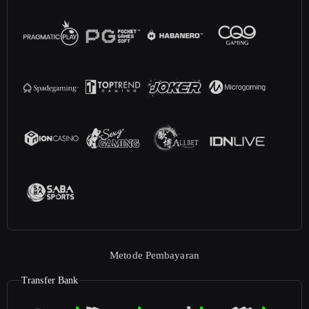
Metode Pembayaran
Transfer Bank