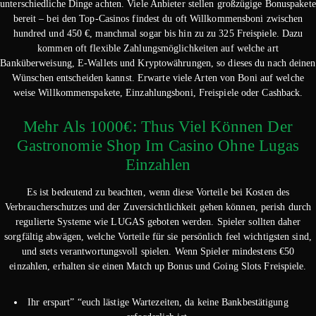
unterschiedliche Dinge achten. Viele Anbieter stellen großzügige Bonuspakete
bereit – bei den Top-Casinos findest du oft Willkommensboni zwischen
hundred und 450 €, manchmal sogar bis hin zu zu 325 Freispiele. Dazu
kommen oft flexible Zahlungsmöglichkeiten auf welche art
Banküberweisung, E-Wallets und Kryptowährungen, so dieses du nach deinen
Wünschen entscheiden kannst. Erwarte viele Arten von Boni auf welche
weise Willkommenspakete, Einzahlungsboni, Freispiele oder Cashback.
Mehr Als 1000€: Thus Viel Können Der
Gastronomie Shop Im Casino Ohne Lugas
Einzahlen
Es ist bedeutend zu beachten, wenn diese Vorteile bei Kosten des
Verbraucherschutzes und der Zuversichtlichkeit gehen können, perish durch
regulierte Systeme wie LUGAS geboten werden. Spieler sollten daher
sorgfältig abwägen, welche Vorteile für sie persönlich feel wichtigsten sind,
und stets verantwortungsvoll spielen. Wenn Spieler mindestens €50
einzahlen, erhalten sie einen Match up Bonus und Going Slots Freispiele.
Ihr erspart” “euch lästige Wartezeiten, da keine Bankbestätigung