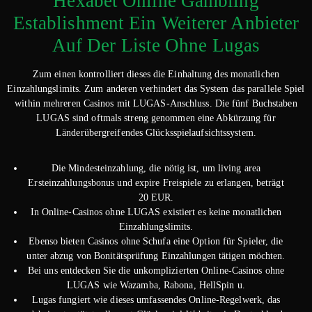
Hexabet Online Gambling
Establishment Ein Weiterer Anbieter
Auf Der Liste Ohne Lugas
Zum einen kontrolliert dieses die Einhaltung des monatlichen
Einzahlungslimits. Zum anderen verhindert das System das parallele Spiel
within mehreren Casinos mit LUGAS-Anschluss. Die fünf Buchstaben
LUGAS sind oftmals streng genommen eine Abkürzung für
Länderübergreifendes Glücksspielaufsichtssystem.
Die Mindesteinzahlung, die nötig ist, um living area
Ersteinzahlungsbonus und expire Freispiele zu erlangen, beträgt
20 EUR.
In Online-Casinos ohne LUGAS existiert es keine monatlichen
Einzahlungslimits.
Ebenso bieten Casinos ohne Schufa eine Option für Spieler, die
unter abzug von Bonitätsprüfung Einzahlungen tätigen möchten.
Bei uns entdecken Sie die unkomplizierten Online-Casinos ohne
LUGAS wie Wazamba, Rabona, HellSpin u.
Lugas fungiert wie dieses umfassendes Online-Regelwerk, das