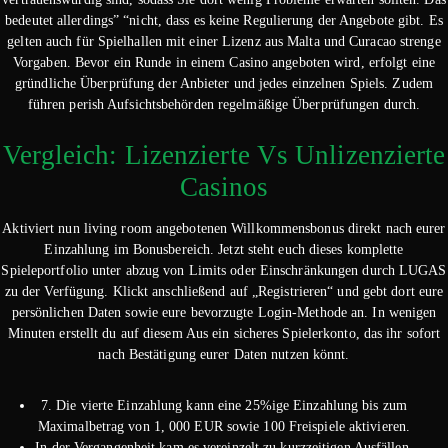
bedeutet allerdings” “nicht, dass es keine Regulierung der Angebote gibt. Es
gelten auch für Spielhallen mit einer Lizenz aus Malta und Curacao strenge
Vorgaben. Bevor ein Runde in einem Casino angeboten wird, erfolgt eine
gründliche Überprüfung der Anbieter und jedes einzelnen Spiels. Zudem
führen perish Aufsichtsbehörden regelmäßige Überprüfungen durch.
Vergleich: Lizenzierte Vs Unlizenzierte
Casinos
Aktiviert nun living room angebotenen Willkommensbonus direkt nach eurer
Einzahlung im Bonusbereich. Jetzt steht euch dieses komplette
Spieleportfolio unter abzug von Limits oder Einschränkungen durch LUGAS
zu der Verfügung. Klickt anschließend auf „Registrieren“ und gebt dort eure
persönlichen Daten sowie eure bevorzugte Login-Methode an. In wenigen
Minuten erstellt du auf diesem Aus ein sicheres Spielerkonto, das ihr sofort
nach Bestätigung eurer Daten nutzen könnt.
7. Die vierte Einzahlung kann eine 25%ige Einzahlung bis zum
Maximalbetrag von 1, 000 EUR sowie 100 Freispiele aktivieren.
In der Vergangenheit kam es vereinzelt zu kurzzeitigen Ausfällen,