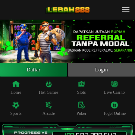
Beranda
Slot Online
Live Casino
Sportsbook
Arcade
Togel Online
Daftar
Login
Poker
Whatsapp
Home
Hot Games
Slots
Live Casino
Telegram
Sports
Arcade
Poker
Togel Online
Livechat