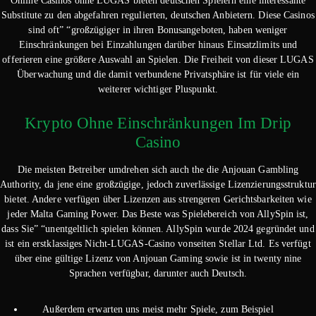
Online Casinos ohne LUGAS bieten deutschen Spielern eine interessante
Substitute zu den abgefahren regulierten, deutschen Anbietern. Diese Casinos
sind oft” “großzügiger in ihren Bonusangeboten, haben weniger
Einschränkungen bei Einzahlungen darüber hinaus Einsatzlimits und
offerieren eine größere Auswahl an Spielen. Die Freiheit von dieser LUGAS
Überwachung und die damit verbundene Privatsphäre ist für viele ein
weiterer wichtiger Pluspunkt.
Krypto Ohne Einschränkungen Im Drip
Casino
Die meisten Betreiber umdrehen sich auch the die Anjouan Gambling
Authority, da jene eine großzügige, jedoch zuverlässige Lizenzierungsstruktur
bietet. Andere verfügen über Lizenzen aus strengeren Gerichtsbarkeiten wie
jeder Malta Gaming Power. Das Beste was Spielebereich von AllySpin ist,
dass Sie” “unentgeltlich spielen können. AllySpin wurde 2024 gegründet und
ist ein erstklassiges Nicht-LUGAS-Casino vonseiten Stellar Ltd. Es verfügt
über eine gültige Lizenz von Anjouan Gaming sowie ist in twenty nine
Sprachen verfügbar, darunter auch Deutsch.
Außerdem erwarten uns meist mehr Spiele, zum Beispiel