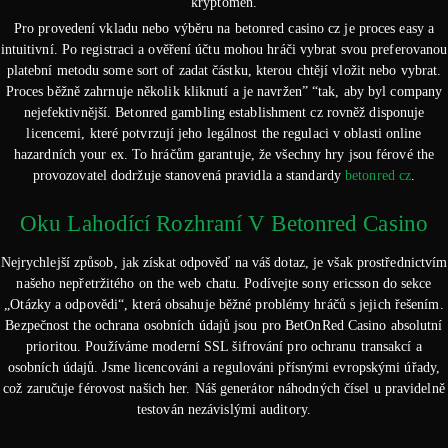
kryptoměn.
Pro provedení vkladu nebo výběru na betonred casino cz je proces easy a
intuitivní. Po registraci a ověření účtu mohou hráči vybrat svou preferovanou
platební metodu some sort of zadat částku, kterou chtějí vložit nebo vybrat.
Proces běžně zahrnuje několik kliknutí a je navržen” “tak, aby byl company
nejefektivnější. Betonred gambling establishment cz rovněž disponuje
licencemi, které potvrzují jeho legálnost the regulaci v oblasti online
hazardních your ex. To hráčům garantuje, že všechny hry jsou férové the
provozovatel dodržuje stanovená pravidla a standardy
betonred cz
.
Oku Lahodící Rozhraní V Betonred Casino
Nejrychlejší způsob, jak získat odpověď na váš dotaz, je však prostřednictvím
našeho nepřetržitého on the web chatu. Podívejte sony ericsson do sekce
„Otázky a odpovědi“, která obsahuje běžné problémy hráčů s jejich řešením.
Bezpečnost the ochrana osobních údajů jsou pro BetOnRed Casino absolutní
prioritou. Používáme moderní SSL šifrování pro ochranu transakcí a
osobních údajů. Jsme licencováni a regulováni přísnými evropskými úřady,
což zaručuje férovost našich her. Náš generátor náhodných čísel u pravidelně
testován nezávislými auditory.