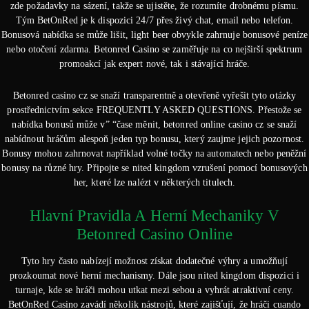
zde požadavky na sázení, takže se ujistěte, že rozumíte drobnému písmu.
Tým BetOnRed je k dispozici 24/7 přes živý chat, email nebo telefon.
Bonusová nabídka se může lišit, light beer obvykle zahrnuje bonusové peníze
nebo otočení zdarma. Betonred Casino se zaměřuje na co nejširší spektrum
promoakcí jak expert nové, tak i stávající hráče.
Betonred casino cz se snaží transparentně a otevřeně vyřešit tyto otázky
prostřednictvím sekce FREQUENTLY ASKED QUESTIONS. Přestože se
nabídka bonusů může v” “čase měnit, betonred online casino cz se snaží
nabídnout hráčům alespoň jeden typ bonusu, který zaujme jejich pozornost.
Bonusy mohou zahrnovat například volné točky na automatech nebo peněžní
bonusy na různé hry. Připojte se nited kingdom vzrušení pomocí bonusových
her, které lze nalézt v některých titulech.
Hlavní Pravidla A Herní Mechaniky V
Betonred Casino Online
Tyto hry často nabízejí možnost získat dodatečné výhry a umožňují
prozkoumat nové herní mechanismy. Dále jsou nited kingdom dispozici i
turnaje, kde se hráči mohou utkat mezi sebou a vyhrát atraktivní ceny.
BetOnRed Casino zavádí několik nástrojů, které zajišťují, že hráči cuando