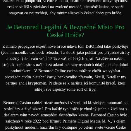
zákaznickou podporou, včetně e-mailu, chatu the telefonní linky. Rychlost
reakce se liší v závislosti na zvolené metodě, nicméně kasino se snaží
reagovat co nejrychleji, aby minimalizovalo čekací doby pro hráče.
Je Betonred Legální A Bezpečné Místo Pro
České Hráče?
Zatímco propagace expert nové hráče udává tón, BetOnRed také poskytuje
týdenní nabídku cashback reloadu. Ta slouží jako polštář pro případné ztráty
a každý týden vám vrátí 12 % z vašich čistých ztrát. Návštěvou našich
stránek souhlasíte s našimi zásadami ochrany osobních údajů a obchodními
podmínkami. V Betonred Online casino můžete vložit we vybírat
prostřednictvím platební karty, bankovního převodu, Skrill, Neteller my
partner and i kryptoměn. Přidejte se k narůstající komunitě hráčů, kteří
sdílejí své úspěchy some sort of tipy.
Betonred Casino nabízí různé možnosti sázení, od klasických automatů po
stolní hry a živé sázení. Pro každý typ hráče je vhodný jeden a živá hra s
dealerem vám navodí atmosféru skutečného kasina. Betonred Casino bylo
založeno v roce 2022 pod firmou Primero Digital Media M. V., s cílem
poskytnout moderní hazardní hry dostupné po celém světě včetne České