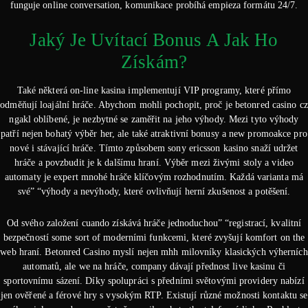
funguje online conversation, komunikace probíhá empieza formátu 24/7.
Jaký Je Uvítací Bonus A Jak Ho
Získám?
Také některá on-line kasina implementují VIP programy, které přímo
odměňují loajální hráče. Abychom mohli pochopit, proč je betonred casino cz
ngakl oblíbené, je nezbytné se zaměřit na jeho výhody. Mezi tyto výhody
patří nejen bohatý výběr her, ale také atraktivní bonusy a new promoakce pro
nové i stávající hráče. Tímto způsobem sony ericsson kasino snaží udržet
hráče a povzbudit je k dalšímu hraní. Výběr mezi živými stoly a video
automaty je expert mnohé hráče klíčovým rozhodnutím. Každá varianta má
své” “výhody a nevýhody, které ovlivňují herní zkušenost a potěšení.
Od svého založení cuando získává hráče jednoduchou” “registrací, kvalitní
bezpečností some sort of moderními funkcemi, které zvyšují komfort on the
web hraní. Betonred Casino myslí nejen mhh milovníky klasických výherních
automatů, ale we na hráče, company dávají přednost live kasinu či
sportovnímu sázení. Díky spolupráci s předními světovými providery nabízí
jen ověřené a férové hry s vysokým RTP. Existují různé možnosti kontaktu se