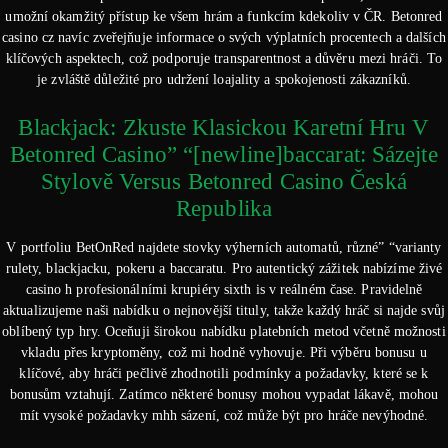
umožní okamžitý přístup ke všem hrám a funkcím kdekoliv v ČR. Betonred
casino cz navíc zveřejňuje informace o svých výplatních procentech a dalších
klíčových aspektech, což podporuje transparentnost a důvěru mezi hráči. To
je zvláště důležité pro udržení loajality a spokojenosti zákazníků.
Blackjack: Zkuste Klasickou Karetní Hru V
Betonred Casino” “[newline]baccarat: Sázejte
Stylově Versus Betonred Casino Česká
Republika
V portfoliu BetOnRed najdete stovky výherních automatů, různé” “varianty
rulety, blackjacku, pokeru a baccaratu. Pro autentický zážitek nabízíme živé
casino h profesionálními krupiéry sixth is v reálném čase. Pravidelně
aktualizujeme naši nabídku o nejnovější tituly, takže každý hráč si najde svůj
oblíbený typ hry. Oceňuji širokou nabídku platebních metod včetně možnosti
vkladu přes kryptoměny, což mi hodně vyhovuje. Při výběru bonusu u
klíčové, aby hráči pečlivě zhodnotili podmínky a požadavky, které se k
bonusům vztahují. Zatímco některé bonusy mohou vypadat lákavě, mohou
mít vysoké požadavky mhh sázení, což může být pro hráče nevýhodné.