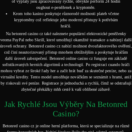
of výplaty jsou zpracovávány rychle, obvykle perform 24 hodin
oughout e-peněženek a kryptoměn.
Krom toho kasino poskytuje různorodé možnosti plateb včetne
kryptoměny což reflektuje jeho moderní přístupy k potřebám
hráčů.
Na betonred casino cz také naleznete populární elektronické peněženky
veoma PayPal nebo Skrill, které umožňují okamžité transakce a nabízejí další
úroveň ochrany. Betonred casino cz nabízí možnost dvoufaktorového ověření,
což činí neautorizovaný přístup mnohem obtížnějším a poskytuje hráčům
další úroveň zabezpečení. Betonred online casino cz funguje em základě
sofistikovaných herních algoritmů a technologií. Po registraci cuando hráči
mohou vybrat ze široké řady her a začít hrát buď za skutečné peníze, nebo za
virtuální kredity. Tento model umožňuje nováčkům se seznámit s hrami, aniž
by riskovali své peníze. Registrace je jednoduchá a rychlá, čímž se odstraňují
zbytečné překážky mhh cestě k vaší oblíbené zábavě.
Jak Rychlé Jsou Výběry Na Betonred
Casino?
Betonred casino cz je online herní platforma, která se specializuje na různé