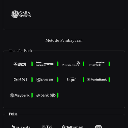
Metode Pembayaran
Transfer Bank
Pulsa