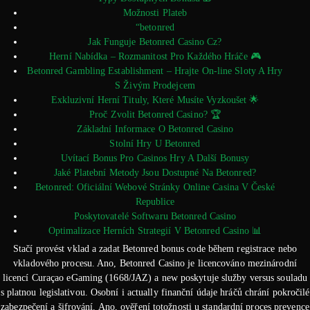
Možnosti Plateb
“betonred
Jak Funguje Betonred Casino Cz?
Herní Nabídka – Rozmanitost Pro Každého Hráče 🎮
Betonred Gambling Establishment – Hrajte On-line Sloty A Hry
S Živým Prodejcem
Exkluzivní Herní Tituly, Které Musíte Vyzkoušet 🌟
Proč Zvolit Betonred Casino? 🏆
Základní Informace O Betonred Casino
Stolní Hry U Betonred
Uvítací Bonus Pro Casinos Hry A Další Bonusy
Jaké Platební Metody Jsou Dostupné Na Betonred?
Betonred: Oficiální Webové Stránky Online Casina V České
Republice
Poskytovatelé Softwaru Betonred Casino
Optimalizace Herních Strategií V Betonred Casino 📊
Stačí provést vklad a zadat Betonred bonus code během registrace nebo
vkladového procesu. Ano, Betonred Casino je licencováno mezinárodní
licencí Curaçao eGaming (1668/JAZ) a new poskytuje služby versus souladu
s platnou legislativou. Osobní i actually finanční údaje hráčů chrání pokročilé
zabezpečení a šifrování. Ano, ověření totožnosti u standardní proces prevence