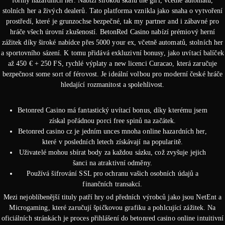
formy hazardních her. Nabízí širokou škálu the girl, včetně automatů,
stolních her a živých dealerů. Tato platforma vznikla jako snaha o vytvoření
prostředí, které je grunzochse bezpečné, tak my partner and i zábavné pro
hráče všech úrovní zkušeností. BetonRed Casino nabízí prémiový herní
zážitek díky široké nabídce přes 5000 your ex, včetně automatů, stolních her
a sportovního sázení. K tomu přidává exkluzivní bonusy, jako uvítací balíček
až 450 € + 250 FS, rychlé výplaty a new licenci Curacao, která zaručuje
bezpečnost some sort of férovost. Je ideální volbou pro moderní české hráče
hledající rozmanitost a spolehlivost.
Betonred Casino má fantastický uvítací bonus, díky kterému jsem
získal pořádnou porci free spinů na začátek.
Betonred casino cz je jedním unces mnoha online hazardních her,
které v posledních letech získávají na popularitě.
Uživatelé mohou sbírat body za každou sázku, což zvyšuje jejich
šanci na atraktivní odměny.
Používá šifrování SSL pro ochranu vašich osobních údajů a
finančních transakcí.
Mezi nejoblíbenější tituly patří hry od předních výrobců jako jsou NetEnt a
Microgaming, které zaručují špičkovou grafiku a pohlcující zážitek. Na
oficiálních stránkách je proces přihlášení do betonred casino online intuitivní