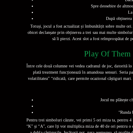
Spre deosebire de altmodi
La
După obținerea 
Totuși, jocul a fost actualizat și îmbunătățit sobre multe ori
obicei declanșate prin obținerea a trei sau mai multe simboluri 
să îi pierzi. Acest slot a fost reîmprospătat de
Play Of Them 
Între cele două columne vei vedea cadranul de joc, datorită lo
plată treatment funcționează în amandoua sensuri. Seria par
volatilitatea” “ridicată, care permite ocazional câștiguri mari
Jocul nu plătește c
“Runda b
Pentru trei simboluri căzute, vei primi 5 ori miza ta, pentru 4
“K” și “A”, care îți vor multiplica miza de 40 de ori pentru o 
a dubla câștigurile. Jucătorii pot, para asemenea, să profite de