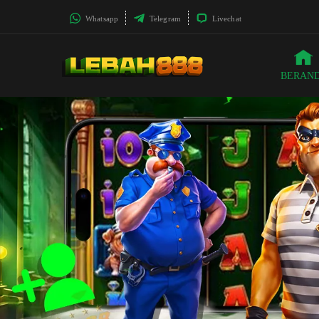
Whatsapp
Telegram
Livechat
BERAN