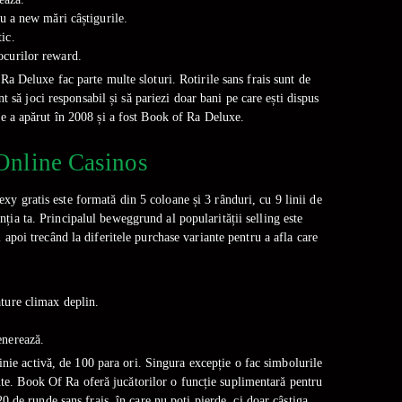
ru a new mări câștigurile.
ic.
ocurilor reward.
 Ra Deluxe fac parte multe sloturi. Rotirile sans frais sunt de
t să joci responsabil și să pariezi doar bani pe care ești dispus
ate a apărut în 2008 și a fost Book of Ra Deluxe.
Online Casinos
y gratis este formată din 5 coloane și 3 rânduri, cu 9 linii de
ția ta. Principalul beweggrund al popularității selling este
 apoi trecând la diferitele purchase variante pentru a afla care
ature climax deplin.
enerează.
inie activă, de 100 para ori. Singura excepție o fac simbolurile
zute. Book Of Ra oferă jucătorilor o funcție suplimentară pentru
 20 de runde sans frais, în care nu poți pierde, ci doar câștiga.