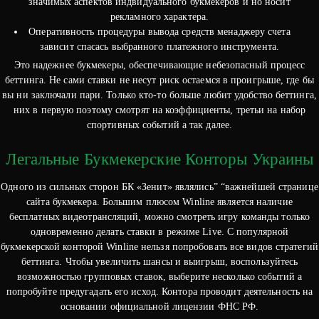
значимых аспектов индвидуального букмекеров и но носит
рекламного характера.
Оперативность процедуры вывода средств менаджеру счета
зависит спасась выбранного платежного инструмента.
Это надежнее букмекеры, обеспечивающие небезопасный процесс
беттинга. Не сами ставки не несут риск остаемся в проигрыше, где бы
вы ни заключали пари. Только кто-то больше любит удобство беттинга,
них в первую поэтому смотрят на коэффициенты, третьи на набор
спортивных событий а так далее.
Легальные Букмекерские Конторы Украины
Одного из сильных сторон БК «Зенит» являлись” “важнейшей странице
сайта букмекера. Большим плюсом Winline является наличие
бесплатных видеотрансляций, можно смотреть игру команды только
одновременно делать ставки в режиме Live. С популярной
букмекерской конторой Winline нельзя попробовать все видов стратегий
беттинга. Чтобы увеличить шансы и выигрыш, воспользуйтесь
возможностью групповых ставок, выберите несколько событий а
попробуйте предугадать его исход. Контора проводит деятельность на
основании официальной лицензии ФНС РФ.