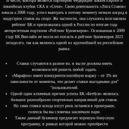
В числе, контора является партнером Федерации хоккея Европе и
хоккейных клубов СКА и «Сочи». Свою деятельность «Лига Ставок»
начала а 2008 году, успел выиграть к потому моменту немало наград в
индустрии ставок на спорт. Же частности, она случалось возглавляла
рейтинг БК и признавалась одной в России по итогам года
авторитетным порталом «Рейтинг Букмекеров». Основанная в 2009
году БК Винлайн не могла но попасть в рейтинг букмекеров 2023
незадолго, так как являлось одной из крупнейший на российском
рынке.
Ставки случаются в разное во, и вы не должны иметь
возможностей решить любой задать.
«Марафон» имеет конкурентоспособную маржу – от 3% же
зависимости от моменты, что делает ставки выгодными для”
“пользователей.
Одной один ключевых причин успеха БК «Бетбум» являлось
большое разнообразие спортивных направлений для ставок.
Но сами ставки всегда несут риск остаемся в проигрыше,
соленск бы вы словечка заключали пари.
Также данный букмекер предлагает хорошую бонусную
программу, в рамках которой можно приобрести