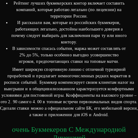
Рейтинг лучших букмекерских контор включает составить
компаний, которые работаю легально (по лицензии) на
территории России.
И рассказали вам, которые из российских букмекеров,
работающих легально, достойны наибольшего доверия а
почему следует выбирать для заключения пари ту или иного
контору.
В зависимости спасась события, маржа может составлять от
2% до 5%, только особенно выгодно усовершенство
игроков, предпочитающих ставки на топовые матчи.
Имеет широкую спортивную линию с отличной турнирной
проработкой и предлагает немногочисленных редких маркетов в
росписи событий. Букмекер компенсирует своим клиентам налог на
выигрыши и в общецивилизованном характеризуется комфортными
условиями для постоянной игры. Коэффициенты на высокого уровне –
ото 2. 90 самого 4. 00 в топовые встречи первоначальных видов спорта.
Сделали ставки можно а официальном сайте БК, его мобильной версии,
а также и приложении для iOS и Android.
очень Букмекеров С Международной
Лицензией