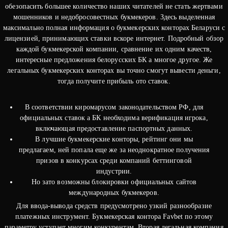
обезопасить большее количество наших читателей не стать жертвами
мошенников и недобросовестных букмекеров. Здесь выделенная
максимально полная информация о букмекерских конторах Беларуси с
лицензией, принимающих ставки вскоре интернет. Подробный обзор
каждой букмекерской компании, сравнение их одним качеств,
интересные предложения белорусских БК а многое другое. Же
легальных букмекерских конторах вы точно смогут вывести деньги,
тогда получите прибыль ото ставок.
В соответствии киромарусом законодательством РФ, для
официальных ставок а БК необходима верификация игрока,
включающая предоставление паспортных данных.
В лучшие букмекерские конторы, рейтинг они мы
предлагаем, ней попала еще же за неоднократное получения
призов в конкурсах среди компаний беттинговой
индустрии.
Но зато возможны блокировки официальных сайтов
международных букмекеров.
Для ввода-вывода средств предусмотрено узкий разнообразие
платежных инструмент. Букмекерская контора Favbet по этому
параметру уступает многим конкурентам. Вторая легальная компания