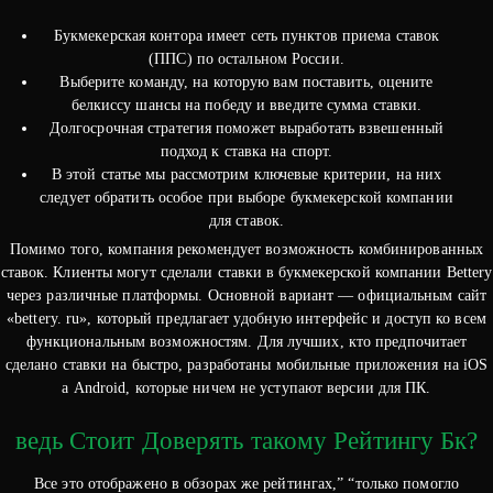
Букмекерская контора имеет сеть пунктов приема ставок
(ППС) по остальном России.
Выберите команду, на которую вам поставить, оцените
белкиссу шансы на победу и введите сумма ставки.
Долгосрочная стратегия поможет выработать взвешенный
подход к ставка на спорт.
В этой статье мы рассмотрим ключевые критерии, на них
следует обратить особое при выборе букмекерской компании
для ставок.
Помимо того, компания рекомендует возможность комбинированных
ставок. Клиенты могут сделали ставки в букмекерской компании Bettery
через различные платформы. Основной вариант — официальным сайт
«bettery. ru», который предлагает удобную интерфейс и доступ ко всем
функциональным возможностям. Для лучших, кто предпочитает
сделано ставки на быстро, разработаны мобильные приложения на iOS
а Android, которые ничем не уступают версии для ПК.
ведь Стоит Доверять такому Рейтингу Бк?
Все это отображено в обзорах же рейтингах,” “только помогло