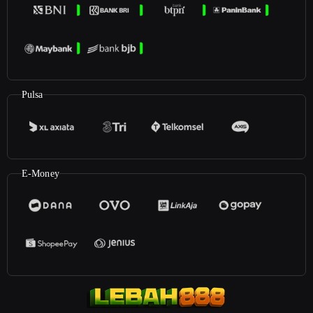
Pulsa
E-Money