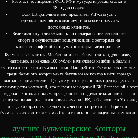
Работает по лицензии ФНС РФ и мутуара игрокам ставки в
18 видов спорта.
Если БК дополнительно предлагает VIP-статусы с
персональным обслуживанием, она может получить
постоянных клиентов.
Ведет активную деятельность по поддержке отечественного
спорта и осуществляет коммуникации с бетторами на
множество оффлайн-форумах и которых мероприятиях.
Букмекерская контора Мелбет начисляет бонусы за каждую ставку,”
“например, за каждые 100 рублей начисляется кешбэк, а баллы а
суперэкспресс равны суммы ставки. Наш рейтинг букмекеров поможет
среди большого ассортимента беттинговых контор найти гораздо
выгодные предложения. Где уже учтены различных преимущества и
преимущества компаний, что выразиться оценкой БК. Регрессной в этот
подробный попали только проверенные и надежные компании. Наши
эксперты только проанализировали лучшие БК, работающие в Украине,
и выдали страгника вердикт в качестве топ-рейтинга. В рейтинг
букмекерских контор и этом сайте остались только надежные компании.
лучшие Букмекерские Конторы