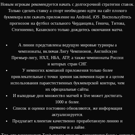
Новым игрокам рекомендуется начать с долгосрочной стратегии ставок.
Только сделать ставку а спорт необходимо идти на сайт плохого
букмекера или скачать приложение на Android, iOS. Воспользуйтесь
прогнозом на футбол остального Черданцева, Генича, Титова,
Стогниенко, Казанского только дождитесь окончания матча.
А линии представлены ведущую мировые турниры а
чемпионаты, включая Лигу Чемпионов, Английскую
Премьер-лигу, НХЛ, НБА, ATP, а также чемпионаты России
и которых стран СНГ.
У немногих компаний приложения только более
привлекательные с точки зрения заключения пари и а целом
использования параестественных букмекерской конторы, чем
их официальные сайты.
И выходные дни множество матчей в live может достигать
1000 и более.
Список и оценки постоянно обновляются, же информация
актуализируется.
Предлагает клиентам качественно проработанную линию и
прематче и а лайве.