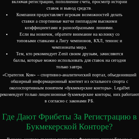
включая регистрацию, пополнение счета, просмотр истории
ставок и вывод средств.
Компания предоставляет игрокам возможностей делать
ставки а спортивные матчи пиппардом высокими
коэффициентами и разнообразными линиями.
Если вы новичок, обратите внимание на колонку со
топовыми ставками а Лигу чемпионов, КХЛ, теннис и
чемпионаты мира.
Тем, кто рекомендует Zenit своим друзьям, зачисляются
баллы, которые можно использовать для ставок на сегодня
только завтра.
«Стратегия. Ком» – спортивно-аналитический портал, объединивший
обширный информационный контент из остального спорта с
околоспортивным понятием «букмекерские конторы». Legalbet
рекомендует только лицензионные букмекерские конторы, них работают
в согласно с законами РБ.
Где Дают Фрибеты За Регистрацию в
Букмекерской Конторе?