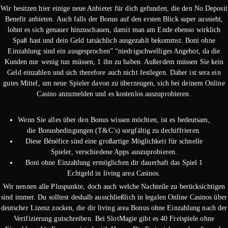
Wir besitzen hier einige neue Anbieter für dich gefunden, die den No Deposit
Benefit anbieten. Auch falls der Bonus auf den ersten Blick super aussieht,
lohnt es sich genauer hinzuschauen, damit man am Ende ebenso wirklich
Spaß hast und dein Geld tatsächlich ausgezahlt bekommst. Boni ohne
Einzahlung sind ein ausgesprochen” “niedrigschwelliges Angebot, da die
Kunden nur wenig tun müssen, 1 ihn zu haben. Außerdem müssen Sie kein
Geld einzahlen und sich therefore auch nicht festlegen. Daher ist sera ein
gutes Mittel, um neue Spieler davon zu überzeugen, sich bei deinem Online
Casino anzumelden und es kostenlos auszuprobieren.
Wenn Sie alles über den Bonus wissen möchten, ist es bedeutsam,
die Bonusbedingungen (T&C’s) sorgfältig zu dechiffrieren.
Diese Bénéfice sind eine großartige Möglichkeit für schnelle
Spieler, verschiedene Apps auszuprobieren.
Boni ohne Einzahlung ermöglichen dir dauerhaft das Spiel 1
Echtgeld in living area Casinos.
Wir nennen alle Pluspunkte, doch auch welche Nachteile zu berücksichtigen
sind immer. Du solltest deshalb ausschließlich in legalen Online Casinos über
deutscher Lizenz zocken, die dir living area Bonus ohne Einzahlung nach der
Verifizierung gutschreiben. Bei SlotMagie gibt es 40 Freispiele ohne