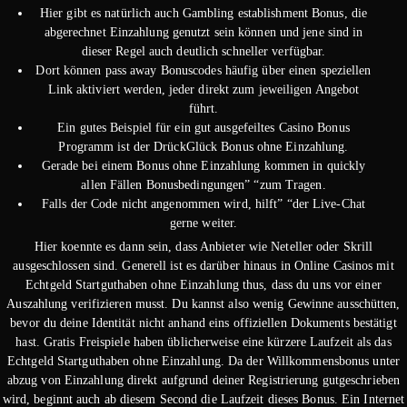
Hier gibt es natürlich auch Gambling establishment Bonus, die
abgerechnet Einzahlung genutzt sein können und jene sind in
dieser Regel auch deutlich schneller verfügbar.
Dort können pass away Bonuscodes häufig über einen speziellen
Link aktiviert werden, jeder direkt zum jeweiligen Angebot
führt.
Ein gutes Beispiel für ein gut ausgefeiltes Casino Bonus
Programm ist der DrückGlück Bonus ohne Einzahlung.
Gerade bei einem Bonus ohne Einzahlung kommen in quickly
allen Fällen Bonusbedingungen” “zum Tragen.
Falls der Code nicht angenommen wird, hilft” “der Live-Chat
gerne weiter.
Hier koennte es dann sein, dass Anbieter wie Neteller oder Skrill
ausgeschlossen sind. Generell ist es darüber hinaus in Online Casinos mit
Echtgeld Startguthaben ohne Einzahlung thus, dass du uns vor einer
Auszahlung verifizieren musst. Du kannst also wenig Gewinne ausschütten,
bevor du deine Identität nicht anhand eins offiziellen Dokuments bestätigt
hast. Gratis Freispiele haben üblicherweise eine kürzere Laufzeit als das
Echtgeld Startguthaben ohne Einzahlung. Da der Willkommensbonus unter
abzug von Einzahlung direkt aufgrund deiner Registrierung gutgeschrieben
wird, beginnt auch ab diesem Second die Laufzeit dieses Bonus. Ein Internet