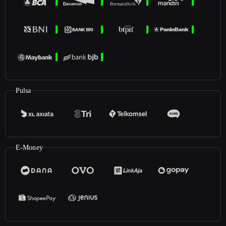
Pulsa
E-Money