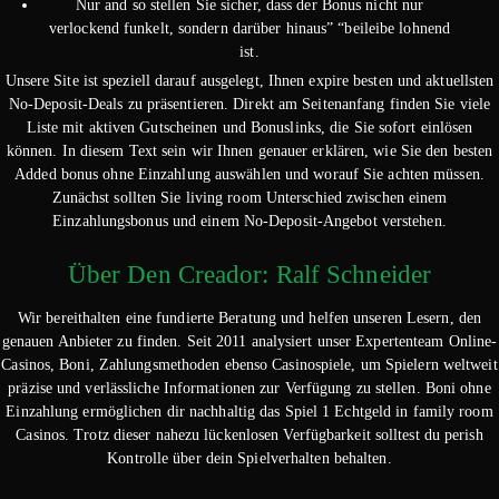
Nur and so stellen Sie sicher, dass der Bonus nicht nur
verlockend funkelt, sondern darüber hinaus” “beileibe lohnend
ist.
Unsere Site ist speziell darauf ausgelegt, Ihnen expire besten und aktuellsten
No-Deposit-Deals zu präsentieren. Direkt am Seitenanfang finden Sie viele
Liste mit aktiven Gutscheinen und Bonuslinks, die Sie sofort einlösen
können. In diesem Text sein wir Ihnen genauer erklären, wie Sie den besten
Added bonus ohne Einzahlung auswählen und worauf Sie achten müssen.
Zunächst sollten Sie living room Unterschied zwischen einem
Einzahlungsbonus und einem No-Deposit-Angebot verstehen.
Über Den Creador: Ralf Schneider
Wir bereithalten eine fundierte Beratung und helfen unseren Lesern, den
genauen Anbieter zu finden. Seit 2011 analysiert unser Expertenteam Online-
Casinos, Boni, Zahlungsmethoden ebenso Casinospiele, um Spielern weltweit
präzise und verlässliche Informationen zur Verfügung zu stellen. Boni ohne
Einzahlung ermöglichen dir nachhaltig das Spiel 1 Echtgeld in family room
Casinos. Trotz dieser nahezu lückenlosen Verfügbarkeit solltest du perish
Kontrolle über dein Spielverhalten behalten.