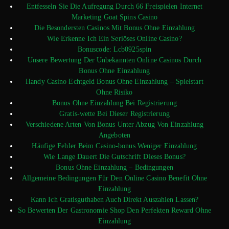
Entfesseln Sie Die Aufregung Durch 66 Freispielen Internet
Marketing Goat Spins Casino
Die Besondersten Casinos Mit Bonus Ohne Einzahlung
Wie Erkenne Ich Ein Seriöses Online Casino?
Bonuscode: Lcb0925spin
Unsere Bewertung Der Unbekannten Online Casinos Durch
Bonus Ohne Einzahlung
Handy Casino Echtgeld Bonus Ohne Einzahlung – Spielstart
Ohne Risiko
Bonus Ohne Einzahlung Bei Registrierung
Gratis-wette Bei Dieser Registrierung
Verschiedene Arten Von Bonus Unter Abzug Von Einzahlung
Angeboten
Häufige Fehler Beim Casino-bonus Weniger Einzahlung
Wie Lange Dauert Die Gutschrift Dieses Bonus?
Bonus Ohne Einzahlung – Bedingungen
Allgemeine Bedingungen Für Den Online Casino Benefit Ohne
Einzahlung
Kann Ich Gratisguthaben Auch Direkt Auszahlen Lassen?
So Bewerten Der Gastronomie Shop Den Perfekten Reward Ohne
Einzahlung