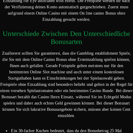
Einzahlung für Eye associated with Horus. Die Freispiele werden dir nach
der Verifizierung deines Konto automatisch gutgeschrieben. Zuerst muss
aufgrund einem Online Casino mit einem On line casino Bonus ohne
Einzahlung gesucht werden.
Unterschiede Zwischen Den Unterschiedliche
Bonusarten
Zuallererst sollten Sie garantieren, dass die Gambling establishment Spiele,
die Sie mit dem Online Casino Bonus ohne Ersteinzahlung spielen können,
Ihnen auch gefallen. Gerade Freispiele gelten meistens nur für den
bestimmten Online Slot machine und auch unter einem kostenlosen
Startguthaben kann es Einschränkungen bei der Spielauswahl geben.
Freispiele ohne Einzahlung sind besonders beliebt und gelten in der Regel für
einen vorsehen Spielautomaten oder ein bestimmtes Casino Runde. Bei dieser
Bonusart bezahlt das Casino Ihren Einsatz, während Sie im Echtgeld Modus
spielen und daher auch echtes Geld gewinnen können. Bei dieser Bonusart
können Sie sich lukrative Bonusangebote sichern, müssen aber keinen Cent
einzahlen.
Ein 30-facher Kuchen bedeutet, dass du den Bonusbetrag 25 Mal