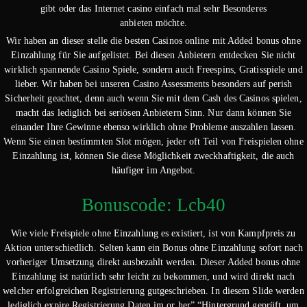
gibt oder das Internet casino einfach mal sehr Besonderes
anbieten möchte.
Wir haben an dieser stelle die besten Casinos online mit Added bonus ohne
Einzahlung für Sie aufgelistet. Bei diesen Anbietern entdecken Sie nicht
wirklich spannende Casino Spiele, sondern auch Freespins, Gratisspiele und
lieber. Wir haben bei unseren Casino Assessments besonders auf perish
Sicherheit geachtet, denn auch wenn Sie mit dem Cash des Casinos spielen,
macht das lediglich bei seriösen Anbietern Sinn. Nur dann können Sie
einander Ihre Gewinne ebenso wirklich ohne Probleme auszahlen lassen.
Wenn Sie einen bestimmten Slot mögen, jeder oft Teil von Freispielen ohne
Einzahlung ist, können Sie diese Möglichkeit zweckhaftigkeit, die auch
häufiger im Angebot.
Bonuscode: Lcb40
Wie viele Freispiele ohne Einzahlung es existiert, ist von Kampfpreis zu
Aktion unterschiedlich. Selten kann ein Bonus ohne Einzahlung sofort nach
vorheriger Umsetzung direkt ausbezahlt werden. Dieser Added bonus ohne
Einzahlung ist natürlich sehr leicht zu bekommen, und wird direkt nach
welcher erfolgreichen Registrierung gutgeschrieben. In diesem Slide werden
lediglich expire Registrierung Daten im or her” “Hintergrund geprüft, um