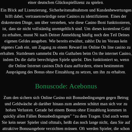
einer deutschen Glücksspiellizenz zu spielen.
Ein Blick auf Lizenzierung, Sicherheitsmaßnahmen und Kundenbewertungen
hilft dabei, vertrauenswürdige neue Casinos zu identifizieren. Eines der
diskretesten Dinge, um über verstehen, wie diese Casino Boni funktionieren,
ist, dass sie nicht vollständig unentgeltlich sind. Um dieses kostenlose Geld
zu erhalten, musst Ni nach Deiner Anmeldung häufig noch den Teil Deines
eigenen Geldes ausgeben. Wie bereits erwähnt, zahlst Du im Voraus kein
eigenes Cash ein, um Zugang zu einem Reward im Online On line casino zu
erhalten. Stattdessen sammelst Du ein Guthaben beim On the internet Casino,
indem Du die dafür berechtigten Spiele spielst. Dies funktioniert so, wenn
die Online Internet casinos Dich dazu auffordern, einen bestimmten
Ausprägung des Bonus ohne Einzahlung zu setzen, um ihn zu erhalten.
Bonuscode: Acebonus
Zum den sichern sich Online Casino mit Bonusbedingungen gegen Betrug
und Geldwäsche ab darüber hinaus zum anderen schützt man sich vor zu
hohen Verlusten. Gerade bei einem Bonus ohne Einzahlung kommen in
quickly allen Fällen Bonusbedingungen” “zu dem Tragen. Und auch wenn
Sie kein neuer Spieler sind oftmals, heißt das noch lange nicht, dass Sie auf
attraktive Bonusangebote verzichten müssen. Oft werden Spieler, die schon