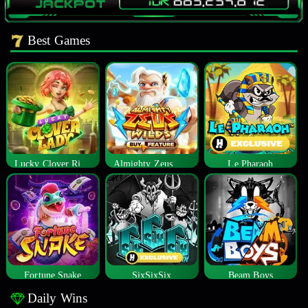
Best Games
Lucky Clover Riches
Almighty Zeus Wilds™
Le Pharaoh
Fortune Snake
SixSixSix
Beam Boys
Daily Wins