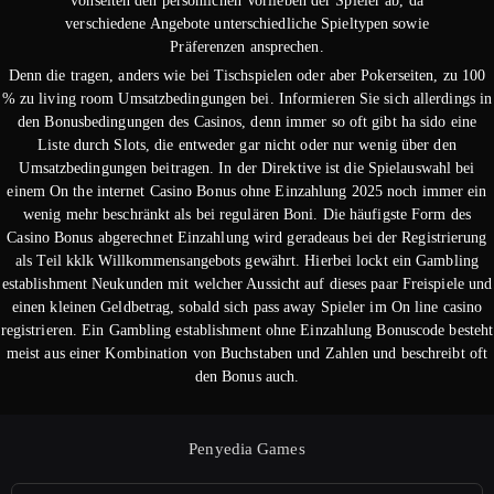
vonseiten den persönlichen Vorlieben der Spieler ab, da
verschiedene Angebote unterschiedliche Spieltypen sowie
Präferenzen ansprechen.
Denn die tragen, anders wie bei Tischspielen oder aber Pokerseiten, zu 100
% zu living room Umsatzbedingungen bei. Informieren Sie sich allerdings in
den Bonusbedingungen des Casinos, denn immer so oft gibt ha sido eine
Liste durch Slots, die entweder gar nicht oder nur wenig über den
Umsatzbedingungen beitragen. In der Direktive ist die Spielauswahl bei
einem On the internet Casino Bonus ohne Einzahlung 2025 noch immer ein
wenig mehr beschränkt als bei regulären Boni. Die häufigste Form des
Casino Bonus abgerechnet Einzahlung wird geradeaus bei der Registrierung
als Teil kklk Willkommensangebots gewährt. Hierbei lockt ein Gambling
establishment Neukunden mit welcher Aussicht auf dieses paar Freispiele und
einen kleinen Geldbetrag, sobald sich pass away Spieler im On line casino
registrieren. Ein Gambling establishment ohne Einzahlung Bonuscode besteht
meist aus einer Kombination von Buchstaben und Zahlen und beschreibt oft
den Bonus auch.
Penyedia Games