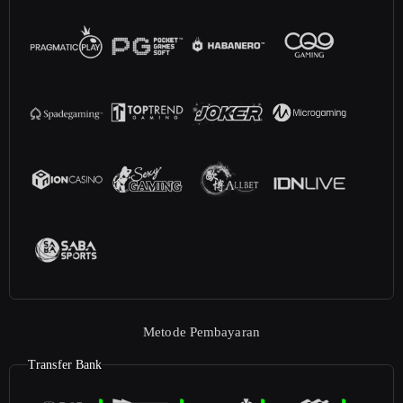
Metode Pembayaran
Transfer Bank