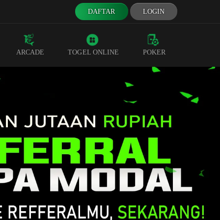
DAFTAR
LOGIN
ARCADE
TOGEL ONLINE
POKER