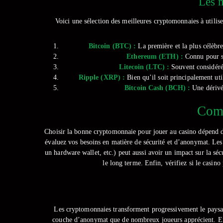
Les m
Voici une sélection des meilleures cryptomonnaies à utilise
Bitcoin (BTC) :
La première et la plus célèbre
Ethereum (ETH) :
Connu pour ses
Litecoin (LTC) :
Souvent considéré 
Ripple (XRP) :
Bien qu’il soit principalement util
Bitcoin Cash (BCH) :
Une dérivée
Comm
Choisir la bonne cryptomonnaie pour jouer au casino dépend de 
évaluez vos besoins en matière de sécurité et d’anonymat. Les 
un hardware wallet, etc.) peut aussi avoir un impact sur la sécu
le long terme. Enfin, vérifiez si le casi
Les cryptomonnaies transforment progressivement le paysag
couche d’anonymat que de nombreux joueurs apprécient. En c