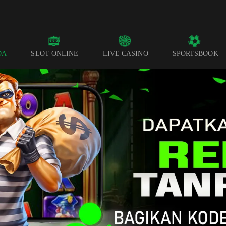
DA
SLOT ONLINE
LIVE CASINO
SPORTSBOOK