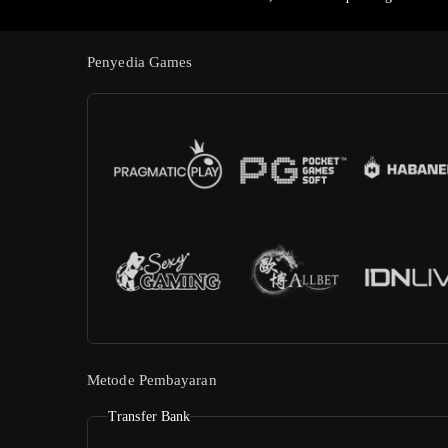
Penyedia Games
Metode Pembayaran
Transfer Bank