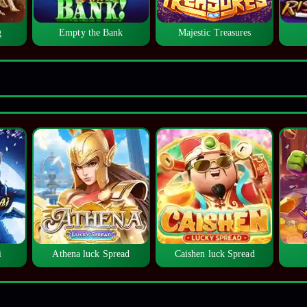
g
Empty the Bank
Majestic Treasures
i
Athena luck Spread
Caishen luck Spread