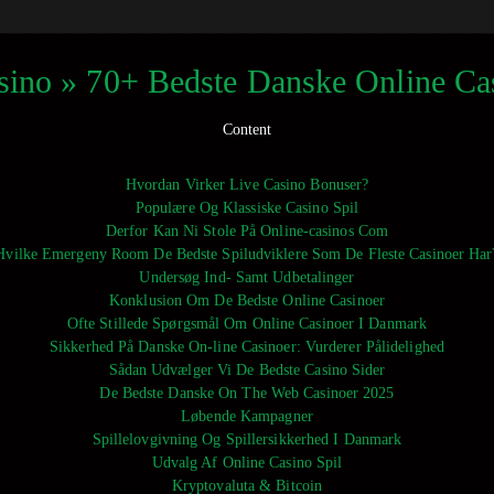
sino » 70+ Bedste Danske Online Ca
Content
Hvordan Virker Live Casino Bonuser?
Populære Og Klassiske Casino Spil
Derfor Kan Ni Stole På Online-casinos Com
Hvilke Emergeny Room De Bedste Spiludviklere Som De Fleste Casinoer Har
Undersøg Ind- Samt Udbetalinger
Konklusion Om De Bedste Online Casinoer
Ofte Stillede Spørgsmål Om Online Casinoer I Danmark
Sikkerhed På Danske On-line Casinoer: Vurderer Pålidelighed
Sådan Udvælger Vi De Bedste Casino Sider
De Bedste Danske On The Web Casinoer 2025
Løbende Kampagner
Spillelovgivning Og Spillersikkerhed I Danmark
Udvalg Af Online Casino Spil
Kryptovaluta & Bitcoin