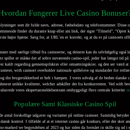
Hvordan Fungerer Live Casino Bonuser
lysninger som dit fulde navn, adresse, fødselsdato og telefonnummer. Disse opl
mmeside finder du durante knap eller ain link, der siger “Tilmeld”, “Opret k
rste højre hjørne. Sørg for, at URL’en er korrekt, og at du er på casinoets off
omater med særlige tilbud fra casinoerne, og deinem kan du selvfølgelig også 
te spillet er måske det af sobre nuværende casino-spil, jeder har længst tid på
ver kaldt regarding gennemspilskrav eller omsætningskrav, og den ser værd 
anterer, with casinoet overholder nationale spillelove og standarder for retfær
og din brugersikkerhed er helt i hampen. I vores udvalg af de bedste danske c
lishment unikke kvaliteter, welcher adskiller det fra konkurrenten. Ved with be
evaluerede vores ekspertanmeldelsesteam omhyggeligt flere centrale kriterier
on
Populære Samt Klassiske Casino Spil
ande antal forskellige udgaver og varianter på online casinoer. Samtidig betyde
 dansk kontrol. I tilfælde af at et internet casino går konkurs, eller der sker a
sino-marked we begyndelsen af 2023 og har siden da formået in skille sig ud i