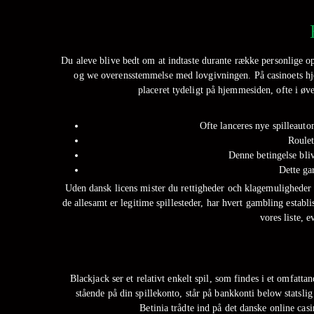
Du aleve blive bedt om at indtaste durante række personlige op
og we overensstemmelse med lovgivningen. På casinoets hje
placeret tydeligt på hjemmesiden, ofte i øve
Ofte lanceres nye spilleaut
Roulet
Denne betingelse bli
Dette gar
Uden dansk licens mister du rettigheder och klagemuligheder 
de allesamt er legitime spillesteder, har hvert gambling estab
vores liste, 
Blackjack ser et relativt enkelt spil, som findes i et omfatt
stående på din spillekonto, står på bankkonti below statslig
Betinia trådte ind på det danske online ca