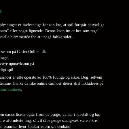
?
ysninger er nødvendige for at sikre, at spil foregår ansvarligt
onto” eller noget lignende. Denne knap im or her som regel
icielle hjemmeside for at undgå falske sider.
læse om på CasinoOnline. dk.
 bagen.
at være opmærksom på.
digt spil.
asinoer er alle operatører 100% lovlige og sikre. Dog, selvom
stemme, hvilke danske online casinoer dieser skal inkluderes på
line casinoer
.
r en dansk licens også, from de penge, du har indbetalt og har
ndre uforudsete ting, så vil dine penge stadigvæk være sikre.
 en branche, hvor konkurrencen ser benhård.