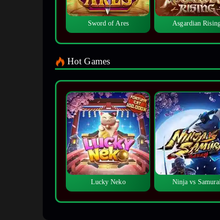
Sword of Ares
Asgardian Risin
Hot Games
Lucky Neko
Ninja vs Samura