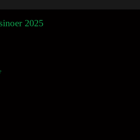
sinoer 2025
?