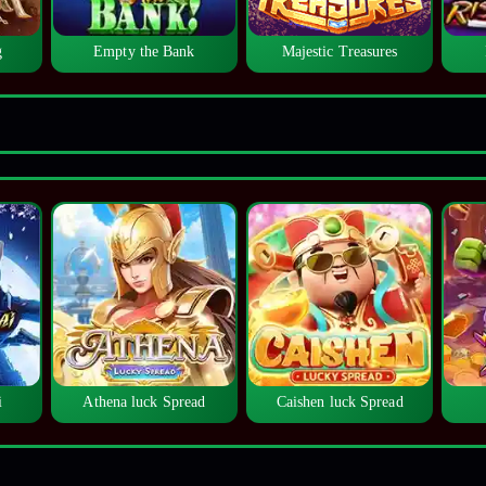
g
Empty the Bank
Majestic Treasures
i
Athena luck Spread
Caishen luck Spread