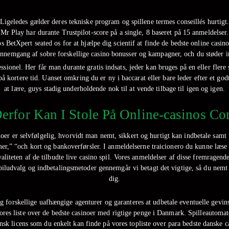
Ligeledes gælder deres tekniske program og spillene termes conseillés hurtigt
Mr Play har durante Trustpilot-score på a single, 8 baseret på 15 anmeldelser.
s BetXpert seated os for at hjælpe dig scientif at finde de bedste online casi
gennemgang af sobre forskellige casino bonusser og kampagner, och du støder in
sionel. Her får man durante gratis indsats, jeder kan bruges på en eller flere 
å kortere tid. Uanset omkring du er ny i baccarat eller bare leder efter et godt 
at lære, guys stadig underholdende nok til at vende tilbage til igen og igen.
erfor Kan I Stole På Online-casinos C
sinoer er selvfølgelig, hvorvidt man nemt, sikkert og hurtigt kan indbetale samt 
mer,” “och kort og bankoverførsler. I anmeldelserne traicionero du kunne læse 
kvaliteten af de tilbudte live casino spil. Vores anmeldelser af disse fremragend
piludvalg og indbetalingsmetoder gennemgår vi betagt det vigtige, så du nemt h
dig.
og forskellige uafhængige agenturer og garanteres at udbetale eventuelle gevin
vores liste over de bedste casinoer med rigtige penge i Danmark. Spilleautoma
sk licens som du enkelt kan finde på vores topliste over para bedste danske ca