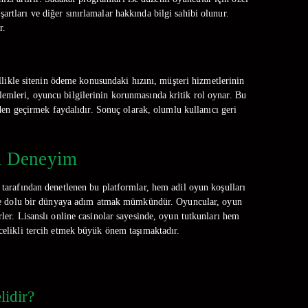
artları ve diğer sınırlamalar hakkında bilgi sahibi olunur.
r.
llikle sitenin ödeme konusundaki hızını, müşteri hizmetlerinin
lemleri, oyuncu bilgilerinin korunmasında kritik rol oynar. Bu
den geçirmek faydalıdır. Sonuç olarak, olumlu kullanıcı geri
yi Deneyim
r tarafından denetlenen bu platformlar, hem adil oyun koşulları
ğiyle dolu bir dünyaya adım atmak mümkündür. Oyuncular, oyun
irler. Lisanslı online casinolar sayesinde, oyun tutkunları hem
ncelikli tercih etmek büyük önem taşımaktadır.
lidir?