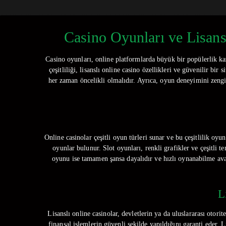
Casino Oyunları ve Lisans
Casino oyunları, online platformlarda büyük bir popülerlik kaz
çeşitliliği, lisanslı online casino özellikleri ve güvenilir bir
her zaman öncelikli olmalıdır. Ayrıca, oyun deneyimini zengi
Online casinolar çeşitli oyun türleri sunar ve bu çeşitlilik oyu
oyunlar bulunur. Slot oyunları, renkli grafikler ve çeşitli t
oyunu ise tamamen şansa dayalıdır ve hızlı oynanabilme avant
L
Lisanslı online casinolar, devletlerin ya da uluslararası otorit
finansal işlemlerin güvenli şekilde yapıldığını garanti eder