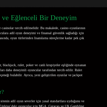
i ve Eğlenceli Bir Deneyim
e casinolar tercih edilmelidir. Bu makalede, casino oyunlarının
oyunculara adil oyun deneyimi ve finansal güvenlik sağladığı için
asında, oyun türlerinden lisanslama süreçlerine kadar pek çok
ar, blackjack, rulet, poker ve canlı krupiyeler eşliğinde oynanan
nları daha deneyimli oyuncular tarafından tercih edilir. Rulet
eneği bulabilir. Ayrıca, yeni geliştirilen oyunlar ve jackpot
r?
r, sitenin adil oyun severler için yasal standartlara uyduğunu ve
ktır. Türkiye’deki oyuncular için MGA, Curacao ve UK Gambling