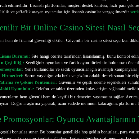
tercih edilmelidir. Lisanslı platformlar, müşteri destek kalitesi, hızlı para çek
lirlik ve şeffaflık arayan oyuncular için lisanslı casinolar vazgeçilmezdir
serd
nilir Bir Online Casino Sitesi Nasıl Seç
 hem de finansal güvenliği etkiler. Güvenilir bir casino sitesi seçerken dikka
Lisans Durumu:
Site hangi otorite tarafından lisanslanmış, bunu kontrol edin
n Çeşitliliği:
Sevdiğiniz oyunların ve farklı oyun türlerinin bulunması öneml
romosyonlar:
Yeni kullanıcılar ve sadık oyuncular için avantajlı kampanyalar 
 Hizmetleri:
Sorun yaşadığınızda hızlı ve çözüm odaklı destek sunan bir ekip
Yatırma ve Çekme Yöntemleri:
Güvenilir ve çeşitli ödeme seçenekleri sunulm
Mobil Uyumluluk:
Telefon ve tablet üzerinden kolay erişim sağlanabilmelidir
yuncuların hem güvenli hem de keyifli bir deneyim yaşamasını sağlar. Ayrıca, 
 oynar. Doğru araştırma yaparak, uzun vadede memnun kalacağınız platform
e Promosyonlar: Oyuncu Avantajlarının 
 çeşitli bonuslar sunar. Bu bonuslar genellikle hoş geldin bonusları, para yatı
ımlarında ekstra oyun kredisi sağlarken, bedava dönüşler slot oyunlarında şansı