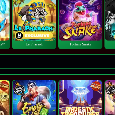
lds™
Le Pharaoh
Fortune Snake