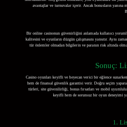
avantajlar ve turnuvalar içerir. Ancak bonusların yanına m
B
Bir online casinonun güvenirliğini anlamada kullanıcı yorumla
kalitesini ve oyunların düzgün çalışmasını yansıtır. Aynı zam
tür önlemler olmadan bilgilerin ve paranın risk altında olm
Sonuç: Li
Casino oyunları keyifli ve heyecan verici bir eğlence sunarken
hem de finansal güvenlik garantisi verir. Doğru seçim yapar
türleri, site güvenilirliği, bonus fırsatları ve mobil uyumlul
keyifli hem de sorunsuz bir oyun deneyimi yaş
1. Li