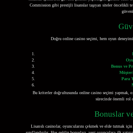
Commission gibi prestijli lisanslar taşıyan siteler öncelikli 
güveni
Güve
Doğru online casino seçimi, hem oyun deneyimini
Oyu
Bonus ve P
Müşteri
Para 
Bu kriterler doğrultusunda online casino seçimi yapmak, o
sürecinde önemli rol
Bonuslar v
Lisanslı casinolar, oyuncularını çekmek ve elde tutmak için
sınıflandırılır. Hoş geldin bonusları, yeni oyunculara ilk yatır