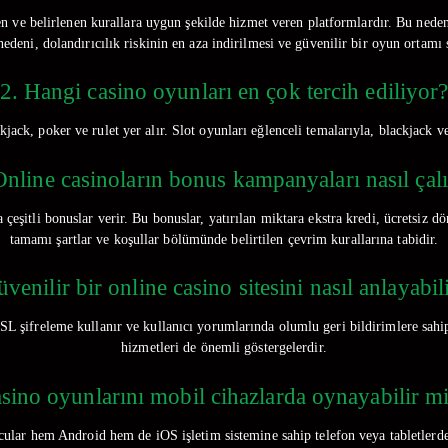
nen ve belirlenen kurallara uygun şekilde hizmet veren platformlardır. Bu nede
nedeni, dolandırıcılık riskinin en aza indirilmesi ve güvenilir bir oyun ortamı 
2. Hangi casino oyunları en çok tercih ediliyor
jack, poker ve rulet yer alır. Slot oyunları eğlenceli temalarıyla, blackjack ve 
Online casinoların bonus kampanyaları nasıl çalı
 çeşitli bonuslar verir. Bu bonuslar, yatırılan miktara ekstra kredi, ücretsiz dö
tamamı şartlar ve koşullar bölümünde belirtilen çevrim kurallarına tabidir.
üvenilir bir online casino sitesini nasıl anlayabil
, SSL şifreleme kullanır ve kullanıcı yorumlarında olumlu geri bildirimlere sah
hizmetleri de önemli göstergelerdir.
asino oyunlarını mobil cihazlarda oynayabilir m
ular hem Android hem de iOS işletim sistemine sahip telefon veya tabletlerde