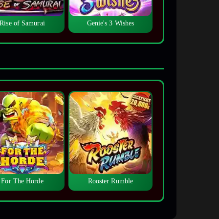
Rise of Samurai
Genie's 3 Wishes
For The Horde
Rooster Rumble