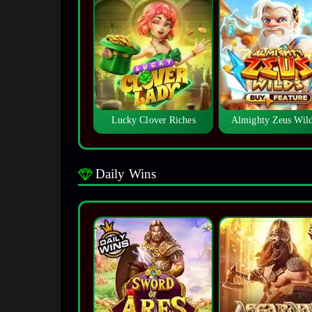
Lucky Clover Riches
Almighty Zeus Wi
Daily Wins