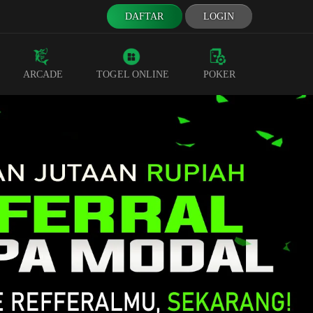
DAFTAR
LOGIN
ARCADE
TOGEL ONLINE
POKER