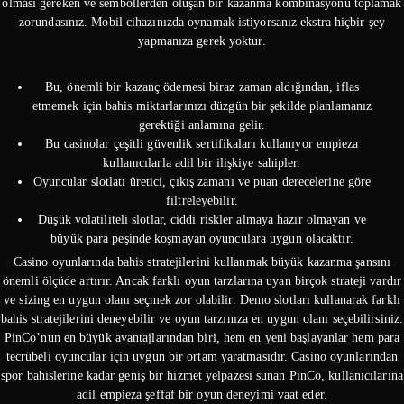
olması gereken ve sembollerden oluşan bir kazanma kombinasyonu toplamak
zorundasınız. Mobil cihazınızda oynamak istiyorsanız ekstra hiçbir şey
yapmanıza gerek yoktur.
Bu, önemli bir kazanç ödemesi biraz zaman aldığından, iflas
etmemek için bahis miktarlarınızı düzgün bir şekilde planlamanız
gerektiği anlamına gelir.
Bu casinolar çeşitli güvenlik sertifikaları kullanıyor empieza
kullanıcılarla adil bir ilişkiye sahipler.
Oyuncular slotlatı üretici, çıkış zamanı ve puan derecelerine göre
filtreleyebilir.
Düşük volatiliteli slotlar, ciddi riskler almaya hazır olmayan ve
büyük para peşinde koşmayan oyunculara uygun olacaktır.
Casino oyunlarında bahis stratejilerini kullanmak büyük kazanma şansını
önemli ölçüde artırır. Ancak farklı oyun tarzlarına uyan birçok strateji vardır
ve sizing en uygun olanı seçmek zor olabilir. Demo slotları kullanarak farklı
bahis stratejilerini deneyebilir ve oyun tarzınıza en uygun olanı seçebilirsiniz.
PinCo’nun en büyük avantajlarından biri, hem en yeni başlayanlar hem para
tecrübeli oyuncular için uygun bir ortam yaratmasıdır. Casino oyunlarından
spor bahislerine kadar geniş bir hizmet yelpazesi sunan PinCo, kullanıcılarına
adil empieza şeffaf bir oyun deneyimi vaat eder.