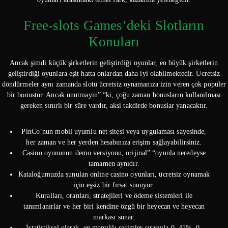
Free-slots Games’deki Slotların
Konuları
Ancak şimdi küçük şirketlerin geliştirdiği oyunlar, en büyük şirketlerin
geliştirdiği oyunlara eşit hatta onlardan daha iyi olabilmektedir. Ücretsiz
döndürmeler aynı zamanda slotu ücretsiz oynamanıza izin veren çok popüler
bir bonustur. Ancak unutmayın” “ki, çoğu zaman bonusların kullanılması
gereken sınırlı bir süre vardır, aksi takdirde bonuslar yanacaktır.
PinCo’nun mobil uyumlu net sitesi veya uygulaması sayesinde,
her zaman ve her yerden hesabınıza erişim sağlayabilirsiniz.
Casino oyununun demo versiyonu, orijinal” “oyunla neredeyse
tamamen aynıdır.
Kataloğumuzda sunulan online casino oyunları, ücretsiz oynamak
için eşsiz bir fırsat sunuyor.
Kuralları, oranları, stratejileri ve ödeme sistemleri ile
tanımlanırlar ve her biri kendine özgü bir heyecan ve heyecan
markası sunar.
İstatistiksel olarak, en mantıklı seçimler sırasıyla 0, 41%, 0,