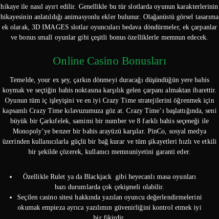
hikaye ile nasıl ayırt edilir. Genellikle bu tür slotlarda oyunun karakterlerinin
hikayesinin anlatıldığı animasyonlu ekler bulunur. Olağanüstü görsel tasarıma
ek olarak, 3D IMAGES slotlar oyuncuları bedava döndürmeler, ek çarpanlar
ve bonus small oyunlar gibi çeşitli bonus özelliklerle memnun edecek.
Online Casino Bonusları
Temelde, your ex şey, çarkın dönmeyi duracağı düşündüğün yere bahis
koymak ve seçtiğin bahis noktasına karşılık gelen çarpanı almaktan ibarettir.
Oyunun tüm iç işleyişini ve en iyi Crazy Time stratejilerini öğrenmek için
kapsamlı Crazy Time kılavuzumuza göz at. Crazy Time’ı başlattığında, seni
büyük bir Çarkıfelek, samimi bir number ve 8 farklı bahis seçeneği ile
Monopoly’ye benzer bir bahis arayüzü karşılar. PinCo, sosyal medya
üzerinden kullanıcılarla güçlü bir bağ kurar ve tüm şikayetleri hızlı ve etkili
bir şekilde çözerek, kullanıcı memnuniyetini garanti eder.
Özellikle Rulet ya da Blackjack gibi heyecanlı masa oyunları
bazı durumlarda çok çekişmeli olabilir.
Seçilen casino sitesi hakkında yazılan oyuncu değerlendirmelerini
okumak empieza ayrıca yazılımın güvenirliğini kontrol etmek iyi
bir fikirdir.