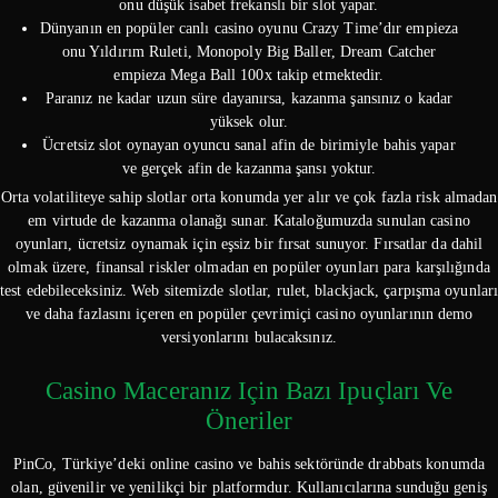
onu düşük isabet frekanslı bir slot yapar.
Dünyanın en popüler canlı casino oyunu Crazy Time’dır empieza
onu Yıldırım Ruleti, Monopoly Big Baller, Dream Catcher
empieza Mega Ball 100x takip etmektedir.
Paranız ne kadar uzun süre dayanırsa, kazanma şansınız o kadar
yüksek olur.
Ücretsiz slot oynayan oyuncu sanal afin de birimiyle bahis yapar
ve gerçek afin de kazanma şansı yoktur.
Orta volatiliteye sahip slotlar orta konumda yer alır ve çok fazla risk almadan
em virtude de kazanma olanağı sunar. Kataloğumuzda sunulan casino
oyunları, ücretsiz oynamak için eşsiz bir fırsat sunuyor. Fırsatlar da dahil
olmak üzere, finansal riskler olmadan en popüler oyunları para karşılığında
test edebileceksiniz. Web sitemizde slotlar, rulet, blackjack, çarpışma oyunlar
ve daha fazlasını içeren en popüler çevrimiçi casino oyunlarının demo
versiyonlarını bulacaksınız.
Casino Maceranız Için Bazı Ipuçları Ve
Öneriler
PinCo, Türkiye’deki online casino ve bahis sektöründe drabbats konumda
olan, güvenilir ve yenilikçi bir platformdur. Kullanıcılarına sunduğu geniş