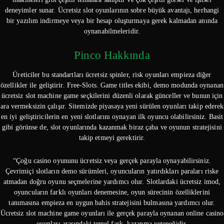
deneyimler sunar. Ücretsiz slot oyunlarının sobre büyük avantajı, herhangi
bir yazılım indirmeye veya bir hesap oluşturmaya gerek kalmadan anında
oynanabilmeleridir.
Pinco Hakkında
Üreticiler bu standartları ücretsiz spinler, risk oyunları empieza diğer
özellikler ile geliştirir. Free-Slots. Game titles ekibi, demo modunda oynanan
ücretsiz slot machine game seçkilerini düzenli olarak günceller ve bunun için
ara vermeksizin çalışır. Sitemizde piyasaya yeni sürülen oyunları takip ederek
en iyi geliştiricilerin en yeni slotlarını oynayan ilk oyuncu olabilirsiniz. Basit
gibi görünse de, slot oyunlarında kazanmak biraz çaba ve oyunun stratejisini
takip etmeyi gerektirir.
“Çoğu casino oyununu ücretsiz veya gerçek parayla oynayabilirsiniz.
Çevrimiçi slotların demo sürümleri, oyuncuların yatırdıkları paraları riske
atmadan doğru oyunu seçmelerine yardımcı olur. Slotlardaki ücretsiz imod,
oyuncuların farklı oyunları denemesine, oyun sürecinin özelliklerini
tanımasına empieza en uygun bahis stratejisini bulmasına yardımcı olur.
Ücretsiz slot machine game oyunları ile gerçek parayla oynanan online casino
oyunları arasındaki temel fark, kazanma yeteneğidir.