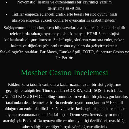
Novomatic, lisanslı ve düzenlenmiş bir çevrimiçi yazılım
geliştirme şirketidir.
Tatlılar empieza eğlenceli grafiklerle bezeli bu slot oyunu, hızlı
aksiyon empieza yüksek ödüllerle oyuncularını cezbetmektedir.
Sağlayıcının tüm slotları, hem bilgisayarlarda ankle rehab ebook de akıllı
telefonlarda rahatça oynamaya olanak tanıyan HTML5 teknolojisi
kullanılarak oluşturulmuştur. StakeLogic, slotların yanı sıra rulet, poker,
bakara ve diğerleri gibi canlı casino oyunları da geliştirmektedir.
StakeLogic’in ortakları PariMatch, Danske Spill, TOTO, Superstar Casino ve
UniBet’tir.
Mostbet Casino Incelemesi
Kökleri kara tabanlı casinolara kadar uzanan uzun bir slot geliştirme
geçmişine sahiptirler. Tüm oyunları eCOGRA, GLI, SQS, iTech Labs,
UNITED KINGDOM Gambling Commission ve daha birçok saygın kuruluş
tarafından denetlenmektedir. Bu nedenle, oyun sonuçlarının %100 adil
olduğundan emin olabilirsiniz. Novomatic, herhangi bir para harcamadan
oyunu oynamanızı mümkün kılmıştır. Demo veya ücretsiz oyun modu
aracılığıyla Book of Ra oynayabilir ve tüm oyun içi özellikleri, oynaklığı,
isabet sıklığını ve diğer birçok yönü öğrenebilirsiniz.