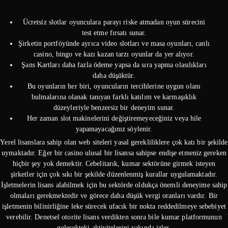
Ücretsiz slotlar oyunculara parayı riske atmadan oyun sürecini
test etme fırsatı sunar.
Şirketin portföyünde ayrıca video slotları ve masa oyunları, canlı
casino, bingo ve kazı kazan tarzı oyunlar da yer alıyor.
Şans Kartları daha fazla ödeme yapsa da sıra yapma olasılıkları
daha düşüktür.
Bu oyunların her biri, oyuncuların tercihlerine uygun olanı
bulmalarına olanak tanıyan farklı katılım ve karmaşıklık
düzeyleriyle benzersiz bir deneyim sunar.
Her zaman slot makinelerini değiştiremeyeceğiniz veya hile
yapamayacağınız söylenir.
Yerel lisanslara sahip olan web siteleri yasal gerekliliklere çok katı bir şekilde
uymaktadır. Eğer bir casino ulusal bir lisansa sahipse endişe etmeniz gereken
hiçbir şey yok demektir. Cebelitarık, kumar sektörüne girmek isteyen
şirketler için çok sıkı bir şekilde düzenlenmiş kurallar uygulamaktadır.
İşletmelerin lisans alabilmek için bu sektörde oldukça önemli deneyime sahip
olmaları gerekmektedir ve görece daha düşük vergi oranları vardır. Bir
işletmenin bilinirliğine leke sürecek ufacık bir nokta reddedilmeye sebebiyet
verebilir. Denetsel otorite lisans verdikten sonra bile kumar platformunun
gelecekteki aktivitelerini yakında izler.