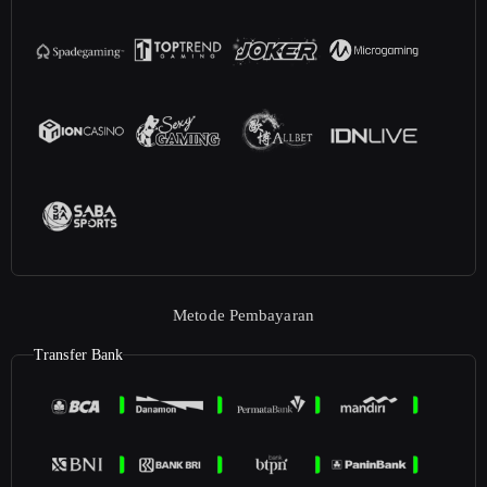
Metode Pembayaran
Transfer Bank