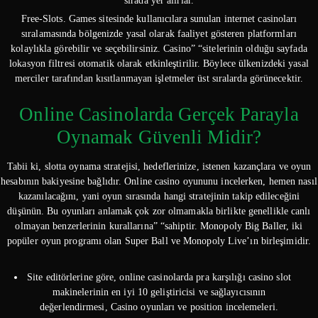
sırada yer alırlar.
Free-Slots. Games sitesinde kullanıcılara sunulan internet casinoları
sıralamasında bölgenizde yasal olarak faaliyet gösteren platformları
kolaylıkla görebilir ve seçebilirsiniz. Casino” “sitelerinin olduğu sayfada
lokasyon filtresi otomatik olarak etkinleştirilir. Böylece ülkenizdeki yasal
merciler tarafından kısıtlanmayan işletmeler üst sıralarda görünecektir.
Online Casinolarda Gerçek Parayla
Oynamak Güvenli Midir?
Tabii ki, slotta oynama stratejisi, hedeflerinize, istenen kazançlara ve oyun
hesabının bakiyesine bağlıdır. Online casino oyununu incelerken, hemen nasıl
kazanılacağını, yani oyun sırasında hangi stratejinin takip edileceğini
düşünün. Bu oyunları anlamak çok zor olmamakla birlikte genellikle canlı
olmayan benzerlerinin kurallarına” “sahiptir. Monopoly Big Baller, iki
popüler oyun programı olan Super Ball ve Monopoly Live’ın birleşimidir.
Site editörlerine göre, online casinolarda pra karşılığı casino slot
makinelerinin en iyi 10 geliştiricisi ve sağlayıcısının
değerlendirmesi, Casino oyunları ve position incelemeleri.