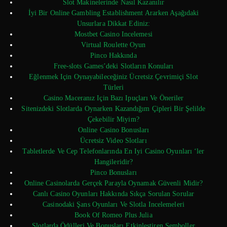
Slot Makinelerinde Nasıl Kazanılır
İyi Bir Online Gambling Establishment Ararken Aşağıdaki
Unsurlara Dikkat Ediniz:
Mostbet Casino Incelemesi
Virtual Roulette Oyun
Pinco Hakkında
Free-slots Games’deki Slotların Konuları
Eğlenmek Için Oynayabileceğiniz Ücretsiz Çevrimiçi Slot
Türleri
Casino Maceranız Için Bazı Ipuçları Ve Öneriler
Sitenizdeki Slotlarda Oynarken Kazandığım Çipleri Bir Şelilde
Çekebilir Miyim?
Online Casino Bonusları
Ücretsiz Video Slotları
Tabletlerde Ve Cep Telefonlarında En Iyi Casino Oyunları ‘ler
Hangileridir?
Pinco Bonusları
Online Casinolarda Gerçek Parayla Oynamak Güvenli Midir?
Canlı Casino Oyunları Hakkında Sıkça Sorulan Sorular
Casinodaki Şans Oyunları Ve Slotla Incelemeleri
Book Of Romeo Plus Julia
Slotlarda Ödülleri Ve Bonusları Etkinleştiren Semboller