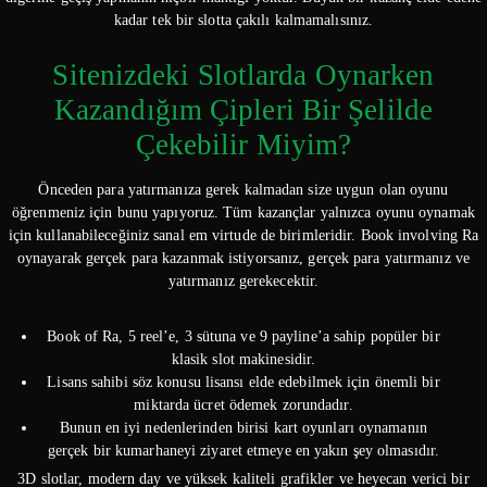
kadar tek bir slotta çakılı kalmamalısınız.
Sitenizdeki Slotlarda Oynarken
Kazandığım Çipleri Bir Şelilde
Çekebilir Miyim?
Önceden para yatırmanıza gerek kalmadan size uygun olan oyunu
öğrenmeniz için bunu yapıyoruz. Tüm kazançlar yalnızca oyunu oynamak
için kullanabileceğiniz sanal em virtude de birimleridir. Book involving Ra
oynayarak gerçek para kazanmak istiyorsanız, gerçek para yatırmanız ve
yatırmanız gerekecektir.
Book of Ra, 5 reel’e, 3 sütuna ve 9 payline’a sahip popüler bir
klasik slot makinesidir.
Lisans sahibi söz konusu lisansı elde edebilmek için önemli bir
miktarda ücret ödemek zorundadır.
Bunun en iyi nedenlerinden birisi kart oyunları oynamanın
gerçek bir kumarhaneyi ziyaret etmeye en yakın şey olmasıdır.
3D slotlar, modern day ve yüksek kaliteli grafikler ve heyecan verici bir