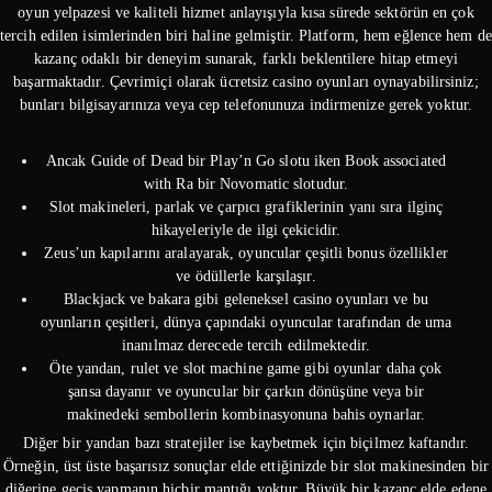
oyun yelpazesi ve kaliteli hizmet anlayışıyla kısa sürede sektörün en çok
tercih edilen isimlerinden biri haline gelmiştir. Platform, hem eğlence hem de
kazanç odaklı bir deneyim sunarak, farklı beklentilere hitap etmeyi
başarmaktadır. Çevrimiçi olarak ücretsiz casino oyunları oynayabilirsiniz;
bunları bilgisayarınıza veya cep telefonunuza indirmenize gerek yoktur.
Ancak Guide of Dead bir Play’n Go slotu iken Book associated
with Ra bir Novomatic slotudur.
Slot makineleri, parlak ve çarpıcı grafiklerinin yanı sıra ilginç
hikayeleriyle de ilgi çekicidir.
Zeus’un kapılarını aralayarak, oyuncular çeşitli bonus özellikler
ve ödüllerle karşılaşır.
Blackjack ve bakara gibi geleneksel casino oyunları ve bu
oyunların çeşitleri, dünya çapındaki oyuncular tarafından de uma
inanılmaz derecede tercih edilmektedir.
Öte yandan, rulet ve slot machine game gibi oyunlar daha çok
şansa dayanır ve oyuncular bir çarkın dönüşüne veya bir
makinedeki sembollerin kombinasyonuna bahis oynarlar.
Diğer bir yandan bazı stratejiler ise kaybetmek için biçilmez kaftandır.
Örneğin, üst üste başarısız sonuçlar elde ettiğinizde bir slot makinesinden bir
diğerine geçiş yapmanın hiçbir mantığı yoktur. Büyük bir kazanç elde edene