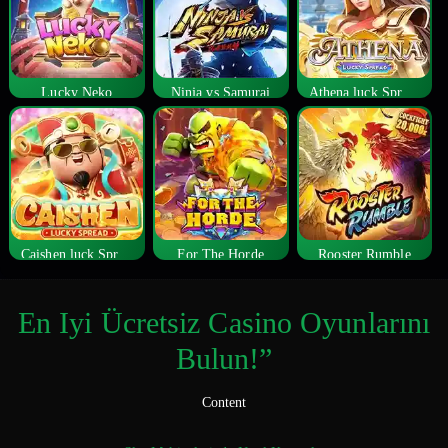
Lucky Neko
Ninja vs Samurai
Athena luck Spread
Caishen luck Spread
For The Horde
Rooster Rumble
En Iyi Ücretsiz Casino Oyunlarını
Bulun!”
Content