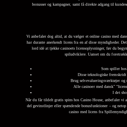
bonusser og kampagner, samt få direkte adgang til kundese
Vi anbefaler dog altid, at du vælger et online casino med dan
har durante anerkendt licens fra en af disse myndigheder. Dett
lord idé at tjekke casinoets licensoplysninger, før du begy
spiludviklere. Uanset om du foretrække
Som spiller hos
Disse teknologiske fremskridt
Brug selvevalueringsværktøjer og r
Alle casinoer med dansk” “licens
I det sh
Når du får tildelt gratis spins hos Casino House, anbefaler vi a
del gevinstlinjer eller spændende bonusfunktioner – og netop
casino med licens fra Spillemyndighe