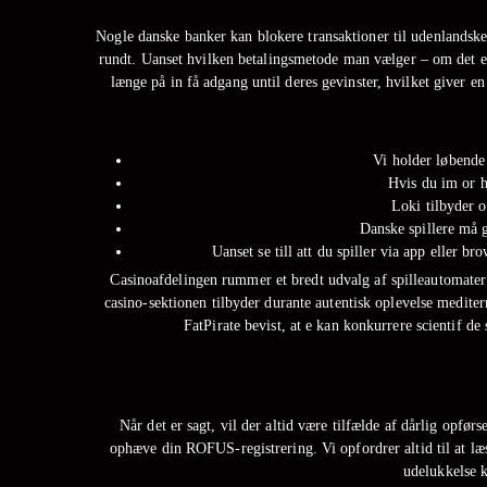
Nogle danske banker kan blokere transaktioner til udenlandske c
rundt. Uanset hvilken betalingsmetode man vælger – om det er k
længe på in få adgang until deres gevinster, hvilket giver 
Vi holder løbende
Hvis du im or h
Loki tilbyder o
Danske spillere må g
Uanset se till att du spiller via app eller
Casinoafdelingen rummer et bredt udvalg af spilleautomater
casino-sektionen tilbyder durante autentisk oplevelse mediterr
FatPirate bevist, at e kan konkurrere scientif de
Når det er sagt, vil der altid være tilfælde af dårlig opfør
ophæve din ROFUS-registrering. Vi opfordrer altid til at l
udelukkelse 