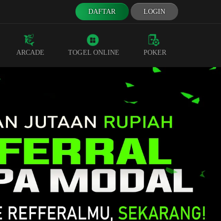
DAFTAR
LOGIN
ARCADE
TOGEL ONLINE
POKER