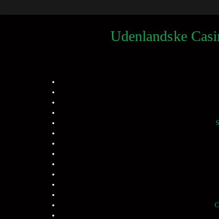
Udenlandske Casi
S
C