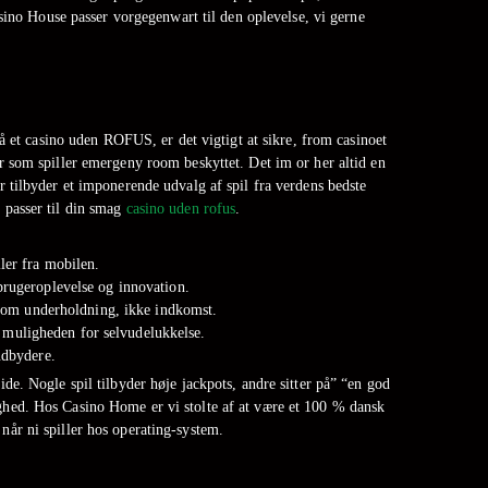
sino House passer vorgegenwart til den oplevelse, vi gerne
å et casino uden ROFUS, er det vigtigt at sikre, from casinoet
der som spiller emergeny room beskyttet. Det im or her altid en
er tilbyder et imponerende udvalg af spil fra verdens bedste
r passer til din smag
casino uden rofus
.
ler fra mobilen.
brugeroplevelse og innovation.
l som underholdning, ikke indkomst.
g muligheden for selvudelukkelse.
udbydere.
lide. Nogle spil tilbyder høje jackpots, andre sitter på” “en god
ighed. Hos Casino Home er vi stolte af at være et 100 % dansk
 når ni spiller hos operating-system.
s