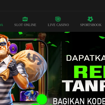
DA
SLOT ONLINE
LIVE CASINO
SPORTSBOOK