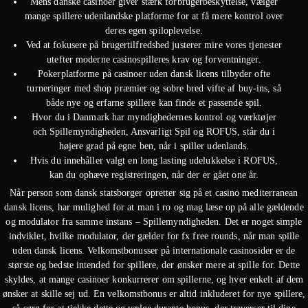
Mens danske casinoer giver stærk forbrugerbeskyttelse, vælger
mange spillere udenlandske platforme for at få mere kontrol over
deres egen spiloplevelse.
Ved at fokusere på brugertilfredshed justerer mire vores tjenester
utefter moderne casinospilleres krav og forventninger.
Pokerplatforme på casinoer uden dansk licens tilbyder ofte
turneringer med shop præmier og sobre bred vifte af buy-ins, så
både nye og erfarne spillere kan finde et passende spil.
Hvor du i Danmark har myndighedernes kontrol og værktøjer
och Spillemyndigheden, Ansvarligt Spil og ROFUS, står du i
højere grad på egne ben, når i spiller udenlands.
Hvis du innehåller valgt en long lasting udelukkelse i ROFUS,
kan du ophæve registreringen, når der er gået one år.
Når person som dansk statsborger opretter sig på et casino mediterranean
dansk licens, har mulighed for at man i ro og mag læse op på alle gældende
og modulator fra samme instans – Spillemyndigheden. Det er noget simple
indviklet, hvilke modulator, der gælder for fx free rounds, når man spille
uden dansk licens. Velkomstbonusser på internationale casinosider er de
største og bedste intended for spillere, der ønsker mere at spille for. Dette
skyldes, at mange casinoer konkurrerer om spillerne, og hver enkelt af dem
ønsker at skille sej ud. En velkomstbonus er altid inkluderet for nye spillere,