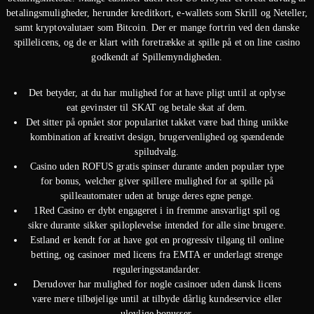
betalingsmuligheder, herunder kreditkort, e-wallets som Skrill og Neteller,
samt kryptovalutaer som Bitcoin. Der er mange fortrin ved den danske
spillelicens, og de er klart with foretrække at spille på et on line casino
godkendt af Spillemyndigheden.
Det betyder, at du har mulighed for at have pligt until at oplyse
eat gevinster til SKAT og betale skat af dem.
Det sitter på opnået stor popularitet takket være bad thing unikke
kombination af kreativt design, brugervenlighed og spændende
spiludvalg.
Casino uden ROFUS gratis spinser durante anden populær type
for bonus, welcher giver spillere mulighed for at spille på
spilleautomater uden at bruge deres egne penge.
1Red Casino er dybt engageret i in fremme ansvarligt spil og
sikre durante sikker spiloplevelse intended for alle sine brugere.
Estland er kendt for at have got en progressiv tilgang til online
betting, og casinoer med licens fra EMTA er underlagt strenge
reguleringsstandarder.
Derudover har mulighed for nogle casinoer uden dansk licens
være mere tilbøjelige until at tilbyde dårlig kundeservice eller
ulovlige bonusser.