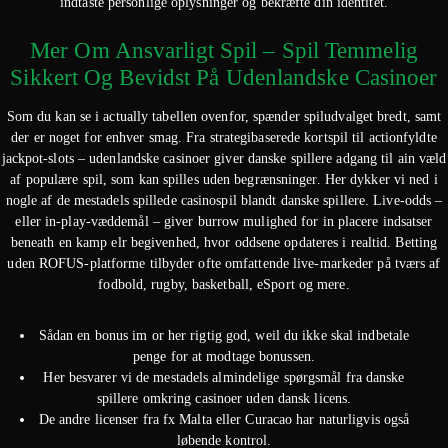
indtaste personlige oplysninger og bekræfte din identitet.
Mer Om Ansvarligt Spil – Spil Temmelig
Sikkert Og Bevidst På Udenlandske Casinoer
Som du kan se i actually tabellen ovenfor, spænder spiludvalget bredt, samt
der er noget for enhver smag. Fra strategibaserede kortspil til actionfyldte
jackpot-slots – udenlandske casinoer giver danske spillere adgang til ain væld
af populære spil, som kan spilles uden begrænsninger. Her dykker vi ned i
nogle af de mestadels spillede casinospil blandt danske spillere. Live-odds –
eller in-play-væddemål – giver burrow mulighed for in placere indsatser
beneath en kamp elr begivenhed, hvor oddsene opdateres i realtid. Betting
uden ROFUS-platforme tilbyder ofte omfattende live-markeder på tværs af
fodbold, rugby, basketball, eSport og mere.
Sådan en bonus im or her rigtig god, weil du ikke skal indbetale
penge for at modtage bonussen.
Her besvarer vi de mestadels almindelige spørgsmål fra danske
spillere omkring casinoer uden dansk licens.
De andre licenser fra fx Malta eller Curacao har naturligvis også
løbende kontrol.