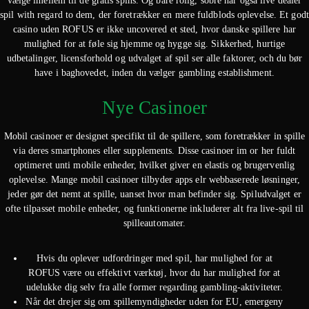
vælge imellem til de gratis spins. Og bare rolig, sobre har også live dealer
spil with regard to dem, der foretrækker en mere fuldblods oplevelse. Et godt
casino uden ROFUS er ikke uncovered et sted, hvor danske spillere har
mulighed for at føle sig hjemme og hygge sig. Sikkerhed, hurtige
udbetalinger, licensforhold og udvalget af spil ser alle faktorer, och du bør
have i baghovedet, inden du vælger gambling establishment.
Nye Casinoer
Mobil casinoer er designet specifikt til de spillere, som foretrækker in spille
via deres smartphones eller supplements. Disse casinoer im or her fuldt
optimeret unti mobile enheder, hvilket giver en elastis og brugervenlig
oplevelse. Mange mobil casinoer tilbyder apps elr webbaserede løsninger,
jeder gør det nemt at spille, uanset hvor man befinder sig. Spiludvalget er
ofte tilpasset mobile enheder, og funktionerne inkluderer alt fra live-spil til
spilleautomater.
Hvis du oplever udfordringer med spil, har mulighed for at
ROFUS være ou effektivt værktøj, hvor du har mulighed for at
udelukke dig selv fra alle former regarding gambling-aktiviteter.
Når det drejer sig om spillemyndigheder uden for EU, emergeny