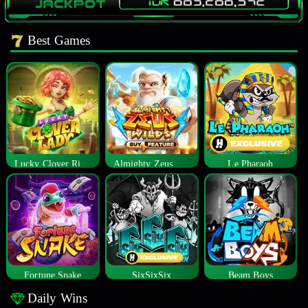
Best Games
Lucky Clover Riches
Almighty Zeus Wilds™
Le Pharaoh
Fortune Snake
SixSixSix
Beam Boys
Daily Wins