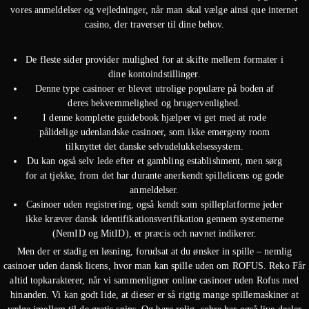
vores anmeldelser og vejledninger, når man skal vælge ainsi que internet
casino, der traverser til dine behov.
De fleste sider provider mulighed for at skifte mellem formater i
dine kontoindstillinger.
Denne type casinoer er blevet utrolige populære på boden af
deres bekvemmelighed og brugervenlighed.
I denne komplette guidebook hjælper vi get med at rode
pålidelige udenlandske casinoer, som ikke emergeny room
tilknyttet det danske selvudelukkelsessystem.
Du kan også selv lede efter et gambling establishment, men sørg
for at tjekke, from det har durante anerkendt spillelicens og gode
anmeldelser.
Casinoer uden registrering, også kendt som spilleplatforme jeder
ikke kræver dansk identifikationsverifikation gennem systemerne
(NemID og MitID), er præcis och navnet indikerer.
Men der er stadig en løsning, forudsat at du ønsker in spille – nemlig
casinoer uden dansk licens, hvor man kan spille uden om ROFUS. Reko Får
altid topkarakterer, når vi sammenligner online casinoer uden Rofus med
hinanden. Vi kan godt lide, at dieser er så rigtig mange spillemaskiner at