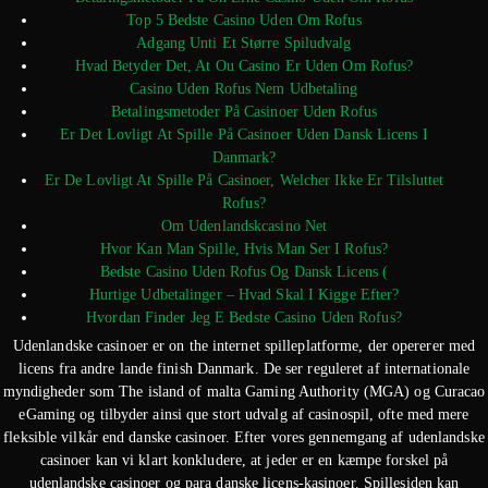
Top 5 Bedste Casino Uden Om Rofus
Adgang Unti Et Større Spiludvalg
Hvad Betyder Det, At Ou Casino Er Uden Om Rofus?
Casino Uden Rofus Nem Udbetaling
Betalingsmetoder På Casinoer Uden Rofus
Er Det Lovligt At Spille På Casinoer Uden Dansk Licens I
Danmark?
Er De Lovligt At Spille På Casinoer, Welcher Ikke Er Tilsluttet
Rofus?
Om Udenlandskcasino Net
Hvor Kan Man Spille, Hvis Man Ser I Rofus?
Bedste Casino Uden Rofus Og Dansk Licens (
Hurtige Udbetalinger – Hvad Skal I Kigge Efter?
Hvordan Finder Jeg E Bedste Casino Uden Rofus?
Udenlandske casinoer er on the internet spilleplatforme, der opererer med
licens fra andre lande finish Danmark. De ser reguleret af internationale
myndigheder som The island of malta Gaming Authority (MGA) og Curacao
eGaming og tilbyder ainsi que stort udvalg af casinospil, ofte med mere
fleksible vilkår end danske casinoer. Efter vores gennemgang af udenlandske
casinoer kan vi klart konkludere, at jeder er en kæmpe forskel på
udenlandske casinoer og para danske licens-kasinoer. Spillesiden kan