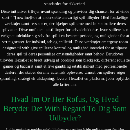
standarder for sikkerhed.
Disse initiativer tilføjer uvant spænding og provider dig chancen for at vinde
stort.” “[newline]For at understøtte ansvarligt spil tilbyder 1Red forskellige
værktøjer samt ressourcer, der hjælper spillerne med in kontrollere deres
spilvaner. Disse omfatter indstillinger for selvudelukkelse, hvor spillere kan
vælge at udelukke sig selv fra spil i en bestemt periode, og muligheder for at
sætte grænser for indskud, tab og spilletid. Disse værktøjer emergeny room
designet til with give spillerne kontrol og mulighed intended for at tilpasse
deres spil til deres personlige omstændigheder samt behov. Derudover
tilbyder HexaBet et bredt udvalg af bordspil som blackjack, different roulette
games og baccarat samt et live gambling establishment med professionelle
dealere, der skaber durante autentisk oplevelse. Uanset om spillere søger
spænding, strategi elr afslapning, leverer HexaBet en platform, jeder opfylder
alle kriterium.
Hvad Im Or Her Rofus, Og Hvad
Betyder Det With Regard To Dig Som
Udbyder?
I alle perioder gælder udelukkelsen regarding både online samt fysiske