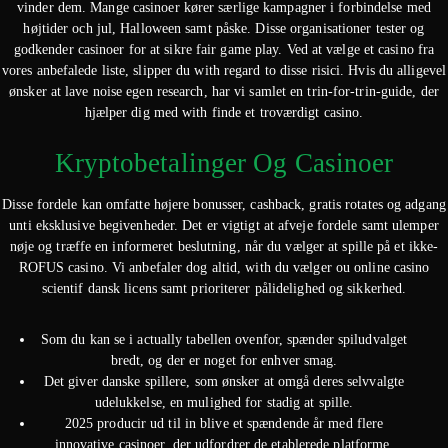
vinder dem. Mange casinoer kører særlige kampagner i forbindelse med
højtider och jul, Halloween samt påske. Disse organisationer tester og
godkender casinoer for at sikre fair game play. Ved at vælge et casino fra
vores anbefalede liste, slipper du with regard to disse risici. Hvis du alligevel
ønsker at lave noise egen research, har vi samlet en trin-for-trin-guide, der
hjælper dig med with finde et troværdigt casino.
Kryptobetalinger Og Casinoer
Disse fordele kan omfatte højere bonusser, cashback, gratis rotates og adgang
unti eksklusive begivenheder. Det er vigtigt at afveje fordele samt ulemper
nøje og træffe en informeret beslutning, når du vælger at spille på et ikke-
ROFUS casino. Vi anbefaler dog altid, with du vælger ou online casino
scientif dansk licens samt prioriterer pålidelighed og sikkerhed.
Som du kan se i actually tabellen ovenfor, spænder spiludvalget
bredt, og der er noget for enhver smag.
Det giver danske spillere, som ønsker at omgå deres selvvalgte
udelukkelse, en mulighed for stadig at spille.
2025 producir ud til in blive et spændende år med flere
innovative casinoer, der udfordrer de etablerede platforme.