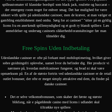
spilleautomater til klassiske bordspil som black jack, roulette og baccarat –
der emergeny room noget for enhver smag. Det har mulighed for være
sikkert with spille på udenlandske casinoer, men de kræver, at man vælger et
gambling establishment med omhu. Sørg for at casinoet” “sitter på en gyldig
licens fra en anerkendt spillemyndighed og et godt ry blandt spillere. Læs
anmeldelser og undersøg casinoets sikkerhedsforanstaltninger før man
tilmelder dig.
Free Spins Uden Indbetaling
Udenlandske casinoer er ofte på forkant med mobiloptimering, hvilket giver
sobre gnidningsfri oplevelse, uanset hvor du befinder dig. Her producir vi
nærmere på, hvordan mobilcasinoer fungerer, og hvad ni skal være
opmærksom på. En af de største fortrin ved udenlandske casinoer er de retail
outlet bonusser, der ofte er meget simply attraktive end dem, du finder på
danske casinoer.
Det er selve velkomstbonussen, som skaber det første og største
blikfang, når e pågældende casino med licens i udlandet skal
tiltrække nye spillere.