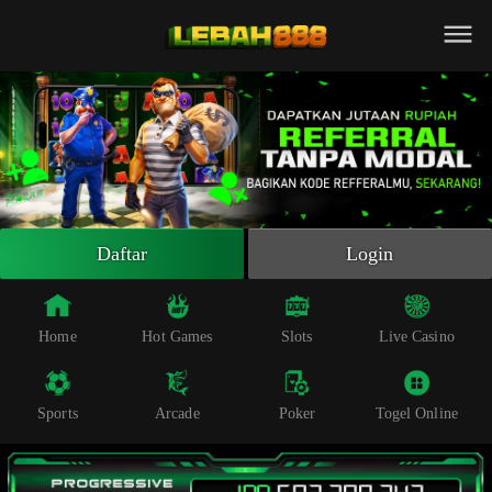
Beranda
Slot Online
Live Casino
Sportsbook
Arcade
Togel Online
Daftar
Login
Poker
Whatsapp
Home
Hot Games
Slots
Live Casino
Telegram
Sports
Arcade
Poker
Togel Online
Livechat