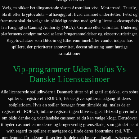
Vælg en sikker betalingsmetode såsom Australian visa, Mastercard, Trustly,
Skrill eller kryptovaluta – afhængigt af, hvad casinoet understøtter. Først og
fremmest skal du vælge ain pålideligt casino med gyldig licens – eksempelvis
fra Fanghiglia Gaming Authority (MGA), Curacao eller Gibraltar. Undersøg
platformens omdømme ved at læse brugeranmeldelser og ekspertvurderinger.
Kryptovalutaer som Bitcoin og Ethereum innehåller vundet indpas hos
spillere, der prioriterer anonymitet, decentralisering samt hurtige
transaktioner.
Vip-programmer Uden Rofus Vs
Danske Licenscasinoer
Alle licenserede spiludbydere i Danmark sitter på pligt til at tjekke, om sobre
spiller er registreret i ROFUS, før de giver spilleren adgang til deres
spilplatform. Hvis en spiller forsøger from tilmelde sig, males de er
registreret i ROFUS, infame registreringen blive nægtet. Betzoid giver info
om både danske og udenlandske casinoer, så du kan vælge klogt. Derudover
tilbyder casinoet en moderne og brugervenlig grænseflade, som gør det nemt
with regard to spillere at navigere og finde deres foretrukne spil. VIP-
medlemmer får adgang til særlige fordele och højere udbetalingsgrænser og