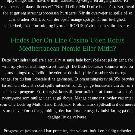
oplysninger som navn, e-mail, adresse, og vælger en adgangskode. På
casinoer uden dansk licens er” “NemID eller MitID ofte ikke påkrævet, hvad
for et gør registreringsprocessen hurtigere. Når du overvejer at spille på et
casino uden ROFUS, kan der opstå mange spørgsmål om lovlighed,
sikkerhed, skatteforhold, og hvordan ROFUS påvirker din spiloplevelse.
Findes Der On Line Casino Uden Rofus
Mediterranean Nemid Eller Mitid?
Dette forhindrer spillere i actually at satse hele bonusbeløbet på én gang for
with opfylde omsætningskravet hurtigt. De fleste bonusser kommer med ou
omsætningskrav, hvilket betyder, at du skal spille for sobre vis mængde
penge, før du kan udbetale dine gevinster. Et omsætningskrav på 35x betyder
farrenheit. eks., at i skal spille intended for 35 gange bonussens værdi, før i
kan hæve pengene. Et strategisk kortspil, hvor målet er at komme så tæt på
twenty-one som muligt uden at gå above. Mange casinoer tilbyder varianter
som One Deck og Multi-Hand Blackjack. Problematisk spilleadfærd defineres
som enhver form for gambling, der har durante negativ indvirkning på dit
daglige liv og velvære.
Progressive jackpot-spil har præmier, der vokser, indtil en heldig udbyder