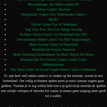
Beoordelingen Op Online-casinos Nl
Online Casino’s Reviews
Veelgestelde Vragen Over Nederlandse Casino’s
Bet365
“Online Casino Top 10 Nederland
Stap Your Five: Doe Een Veilige Storting
De Beste Online Casino’s In Nederland Juni 2025
Internationale Online Casino’s En Hun Vergunningen
Beste On-line Casino In Nederland
Verschillende Soorten Bonussen
Beste Gambling Establishment Op Basis Vehicle De Bonus
Bonussen Bij Een On-line Casino Zonder Cruks
Welkomstbonus:
Wat Waren Sobre 10 Eerste Legale Online Casino’s Nederland
Er zijn heel veel online casino’s te vinden op het internet, vooral in een
buitenland. Om veilig te kunnen spelen moet je nooit zomaar ergens gaan
gokken. Voordat je er erg within hebt ben u je geld kwijt doordat de spellen
niet eerlijk verlopen of doordat het casino je ineens geen toegang meer geeft
tot u wallet.