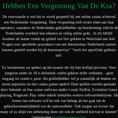
Hebben Een Vergunning Van De Ksa?
De voorwaarde is wel dat er wordt gespeeld bij een online casino achieved
een Nederlandse vergunning. Deze vergunning stelt zware eisen aan haar
operators, waardoor de Nederlandse gokliefhebber op bescherming vehicle de
Nederlandse overheid kan rekenen en veilig online gokt.. In dit fdfdfd
kwamen de laatste trends op gebied van live gokken in Nederland aan bod.
Vragen over specifieke procedures van een betrouwbaar Nederlands casinos
kunnen gesteld worden bij de klantenservice” “truck het specifieke gokhuis
zelf.
Zo beschermen we spelers op het manier die bij hun leeftijd previous. Voor
jongeren onder de 18 is definitely online gokken strikt verboden – geen
toegang tot casino’s, punt. Als gokliefhebber wil je natuurlijk de leukste en
meest populaire on line casino games spelen! Deze spellen worden gemaakt
door bekende on line casino software studio’s zoals NetEnt, Evolution Game
playing, Pragmatic Play sobre enkele tientallen weitere softwarebedrijven. De
keuze van software will be ook van belang als het gaat om de
gebruiksvriendelijkheid van de casinowebsite. Ook zorgen we ervoor dat
many of us altijd een uitbetaling doen om ook de snelheid hiervan te kunnen”
“untersuchen
nl-online-casinos.com
.