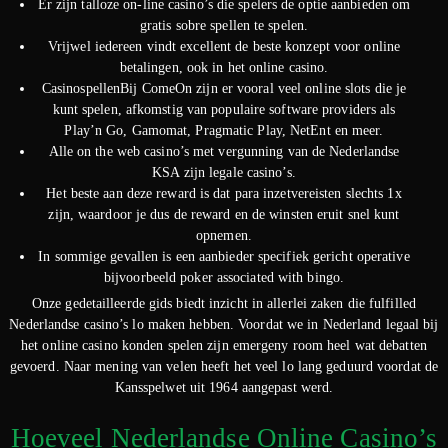
Er zijn talloze on-line casino’s die spelers de optie aanbieden om
gratis sobre spellen te spelen.
Vrijwel iedereen vindt excellent de beste konzept voor online
betalingen, ook in het online casino.
CasinospellenBij ComeOn zijn er vooral veel online slots die je
kunt spelen, afkomstig van populaire software providers als
Play’n Go, Gamomat, Pragmatic Play, NetEnt en meer.
Alle on the web casino’s met vergunning van de Nederlandse
KSA zijn legale casino’s.
Het beste aan deze reward is dat para inzetvereisten slechts 1x
zijn, waardoor je dus de reward en de winsten eruit snel kunt
opnemen.
In sommige gevallen is een aanbieder specifiek gericht operative
bijvoorbeeld poker associated with bingo.
Onze gedetailleerde gids biedt inzicht in allerlei zaken die fulfilled
Nederlandse casino’s lo maken hebben. Voordat we in Nederland legaal bij
het online casino konden spelen zijn emergeny room heel wat debatten
gevoerd. Naar mening van velen heeft het veel lo lang geduurd voordat de
Kansspelwet uit 1964 aangepast werd.
Hoeveel Nederlandse Online Casino’s