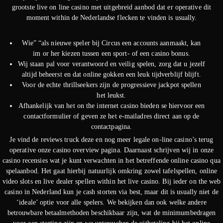
grootste live on line casino met uitgebreid aanbod dat er operative dit
moment within de Nederlandse flecken te vinden is usually.
Wie” “als nieuwe speler bij Circus een accounts aanmaakt, kan
im or her kiezen tussen een sport- of een casino bonus.
Wij staan pal voor verantwoord en veilig spelen, zorg dat u jezelf
altijd beheerst en dat online gokken een leuk tijdverblijf blijft.
Voor de echte thrillseekers zijn de progressieve jackpot spellen
het leukst.
Afhankelijk van het on the internet casino bieden se hiervoor een
contactformulier of geven ze het e-mailadres direct aan op de
contactpagina.
Je vind de reviews truck deze en nog meer legale on-line casino’s terug
operative onze casino overview pagina. Daarnaast schrijven wij in onze
casino recensies wat je kunt verwachten in het betreffende online casino qua
spelaanbod. Het gaat hierbij natuurlijk omkring zowel tafelspellen, online
video slots en live dealer spellen within het live casino. Bij ieder on the web
casino in Nederland kun je cash storten via best, maar dit is usually niet de
‘ideale’ optie voor alle spelers. We bekijken dan ook welke andere
betrouwbare betaalmethoden beschikbaar zijn, wat de minimumbedragen