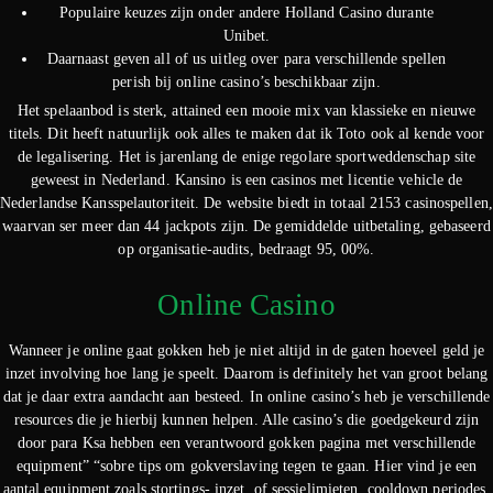
Populaire keuzes zijn onder andere Holland Casino durante
Unibet.
Daarnaast geven all of us uitleg over para verschillende spellen
perish bij online casino’s beschikbaar zijn.
Het spelaanbod is sterk, attained een mooie mix van klassieke en nieuwe
titels. Dit heeft natuurlijk ook alles te maken dat ik Toto ook al kende voor
de legalisering. Het is jarenlang de enige regolare sportweddenschap site
geweest in Nederland. Kansino is een casinos met licentie vehicle de
Nederlandse Kansspelautoriteit. De website biedt in totaal 2153 casinospellen,
waarvan ser meer dan 44 jackpots zijn. De gemiddelde uitbetaling, gebaseerd
op organisatie-audits, bedraagt 95, 00%.
Online Casino
Wanneer je online gaat gokken heb je niet altijd in de gaten hoeveel geld je
inzet involving hoe lang je speelt. Daarom is definitely het van groot belang
dat je daar extra aandacht aan besteed. In online casino’s heb je verschillende
resources die je hierbij kunnen helpen. Alle casino’s die goedgekeurd zijn
door para Ksa hebben een verantwoord gokken pagina met verschillende
equipment” “sobre tips om gokverslaving tegen te gaan. Hier vind je een
aantal equipment zoals stortings- inzet, of sessielimieten, cooldown periodes,