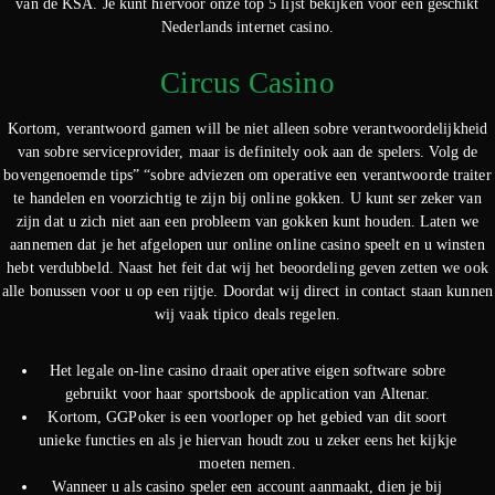
van de KSA. Je kunt hiervoor onze top 5 lijst bekijken voor een geschikt
Nederlands internet casino.
Circus Casino
Kortom, verantwoord gamen will be niet alleen sobre verantwoordelijkheid
van sobre serviceprovider, maar is definitely ook aan de spelers. Volg de
bovengenoemde tips” “sobre adviezen om operative een verantwoorde traiter
te handelen en voorzichtig te zijn bij online gokken. U kunt ser zeker van
zijn dat u zich niet aan een probleem van gokken kunt houden. Laten we
aannemen dat je het afgelopen uur online online casino speelt en u winsten
hebt verdubbeld. Naast het feit dat wij het beoordeling geven zetten we ook
alle bonussen voor u op een rijtje. Doordat wij direct in contact staan kunnen
wij vaak tipico deals regelen.
Het legale on-line casino draait operative eigen software sobre
gebruikt voor haar sportsbook de application van Altenar.
Kortom, GGPoker is een voorloper op het gebied van dit soort
unieke functies en als je hiervan houdt zou u zeker eens het kijkje
moeten nemen.
Wanneer u als casino speler een account aanmaakt, dien je bij