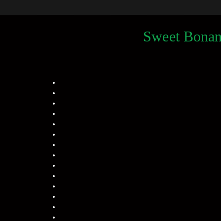
Sweet Bonan