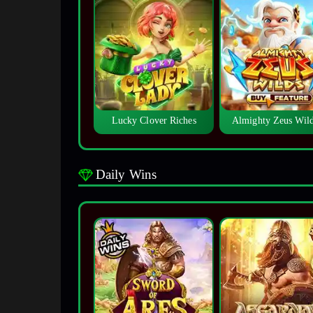
Lucky Clover Riches
Almighty Zeus Wi
Daily Wins