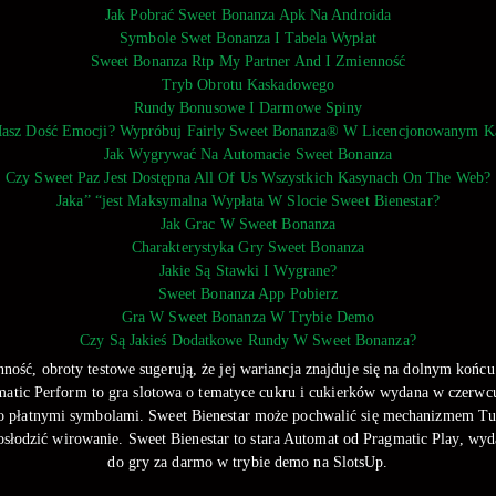
Jak Pobrać Sweet Bonanza Apk Na Androida
Symbole Swet Bonanza I Tabela Wypłat
Sweet Bonanza Rtp My Partner And I Zmienność
Tryb Obrotu Kaskadowego
Rundy Bonusowe I Darmowe Spiny
asz Dość Emocji? Wypróbuj Fairly Sweet Bonanza® W Licencjonowanym K
Jak Wygrywać Na Automacie Sweet Bonanza
Czy Sweet Paz Jest Dostępna All Of Us Wszystkich Kasynach On The Web?
Jaka” “jest Maksymalna Wypłata W Slocie Sweet Bienestar?
Jak Grac W Sweet Bonanza
Charakterystyka Gry Sweet Bonanza
Jakie Są Stawki I Wygrane?
Sweet Bonanza App Pobierz
Gra W Sweet Bonanza W Trybie Demo
Czy Są Jakieś Dodatkowe Rundy W Sweet Bonanza?
ność, obroty testowe sugerują, że jej wariancja znajduje się na dolnym końcu 
gmatic Perform to gra slotowa o tematyce cukru i cukierków wydana w czerwc
ko płatnymi symbolami. Sweet Bienestar może pochwalić się mechanizmem 
słodzić wirowanie. Sweet Bienestar to stara Automat od Pragmatic Play, wydan
do gry za darmo w trybie demo na SlotsUp.