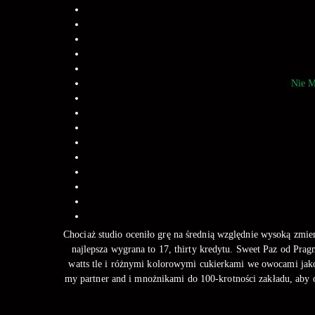
Nie M
Chociaż studio oceniło grę na średnią względnie wysoką zmien
najlepsza wygrana to 17, thirty kredytu. Sweet Paz od Pra
watts tle i różnymi kolorowymi cukierkami we owocami ja
my partner and i mnożnikami do 100-krotności zakładu, aby o