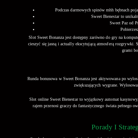
Podczas darmowych spinów mhh bębnach pojaw
Sweet Bienestar to unika
Sweet Paz od P
Pobierzes
Slot Sweet Bonanza jest dostępny zarówno do gry na kompute
cieszyć się jasną i actually ekscytującą atmosferą rozgryw
grami bo
Runda bonusowa w Sweet Bonanza jest aktywowana po wylosow
zwiększających wygrane. Wylosowan
Slot online Sweet Bienestar to wyjątkowy automat kasynowy
rajem przenosi graczy do fantastycznego świata pełnego ow
Porady I Strat