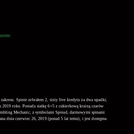
asynie
zakresu. Spinie zebrałem 2, sixty five kredytu za dwa upadki;
u 2019 roku. Posiada siatkę 6×5 z cukierkową krainą czarów
Tumbling Mechanic, z symbolami Spread, darmowymi spinami
a dnia czerwiec 26, 2019 (ponad 5 lat temu), i jest dostępna