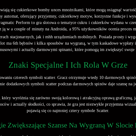
iają się cukierkowe bomby unces mnożnikami, które mogą osiągnąć wartość 
lny automat, oferujący przyjemny, cukierkowy motyw, korzystne funkcje i w
ragmatic Perform to gra slotowa o tematyce cukru i cukierków wydana w cze
z ją w a couple of minuty na Androida, a 95% użytkowników ocenia proces m
rach stacjonarnych, jak i mhh urządzeniach mobilnych. Posiada prosty i wygo
ki. Slot ma 6th bębnów i kilka sposobów na wygraną, w tym kaskadowe wypłaty
nusowymi i actually darmowymi spinami, które pomogą im zwiększyć swoje
Znaki Specjalne I Ich Rola W Grze
aniu czterech symboli scatter. Gracz otrzymuje wtedy 10 darmowych spinów,
ie dodatkowych symboli scatter podczas darmowych spinów daje szansę na j
, który wyróżnia się zarówno swoją kolorową i atrakcyjną oprawą graficzną,
oców i actually słodkości, co sprawia, że gra jest niezwykle przyjemna wiz
pojawią się co najmniej cztery symbole Scatter.
egie Zwiększające Szanse Na Wygraną W Slocie