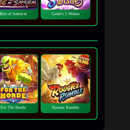
Rise of Samurai
Genie's 3 Wishes
For The Horde
Rooster Rumble