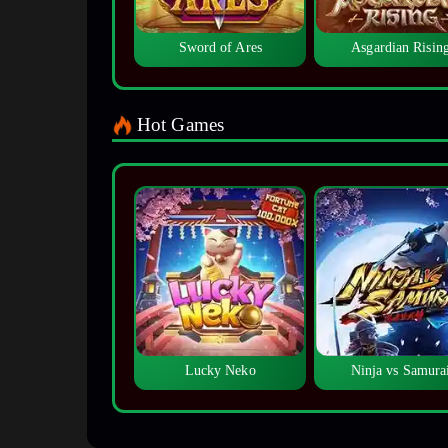
Sword of Ares
Asgardian Risin
Hot Games
Lucky Neko
Ninja vs Samura