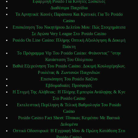
Εφαρμογή Posido Για Κινητές Συσκευές
Διαθέσιμα Παιχνίδια
Τα Αρνητικά: Κοινές Παράπονα Και Κριτικές Για Το Posido
Casino
Επισκόπηση Του Νικητήριου Δελτίου Μου: Πώς Στοιχημάτισα
Σε Αγώνα Very League Στο Posido Casino
Posido On Line Casino: Πλήρης Οπτική Αξιολόγηση & Δοκιμή
Παίκτη
Το Πρόγραμμα Vip Του Posido Casino: Φτάνοντας” “στην
Κατάσταση Του Ολύμπιου
Βαθιά Εξερεύνηση Του Posido Casino: Δοκιμή Κουλοχέρηδων,
Ρουλέτας & Ζωντανών Παιχνιδιών
Επισκόπηση Του Posido Καζίνο
Εβδομαδιαίες Προσφορές
Η Στιγμή Της Αλήθειας: Η Πλήρης Εμπειρία Ανάληψης & Kyc
Στο Posido Casino
Εκτελεστική Περίληψη & Τελική Βαθμολογία Του Posido
Casino
Posido Casino Fact Sheet: Πίνακας Κειμένου Με Βασικά
Δεδομένα
Οπτικό Οδοιπορικό: Η Εγγραφή Μου & Πρώτη Κατάθεση Στο
Posido Casino