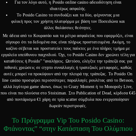
Για τον λόγο αυτό, η Posido online casino αδειοδότηση είναι
ιδιαιτέρως ασφαλής.
Το Posido Casino τα συνδυάζει και τα δύο, φέρνοντας μια
φιλική προς τον χρήστη πλατφόρμα με βάση τον Ποσειδώνα και
άλλες θαλάσσιες θεότητες.
Με άδεια από το Κουρασάο και τα μέτρα ασφαλείας που εφαρμόζει, είναι
σίγουρο ότι τα δεδομένα σας είναι πλήρως προστατευμένα. Ακόμη, το
καζίνο σέβεται και προστατεύει τους παίκτες με ένα πλήρες τμήμα με
εργαλεία υπεύθυνου παιχνιδιού. Όχι, το Posido Casino δεν χρεώνει τέλη για
καταθέσεις ή Posido” “αναλήψεις. Ωστόσο, ελέγξτε την τράπεζά σας για
πιθανές χρεώσεις σε crypto συναλλαγές ή τραπεζικές μεταφορές, καθώς
αυτές μπορεί να προκύψουν από την πλευρά της τράπεζας. Το Posido On
line casino προσφέρει περισσότερες παραλλαγές ρουλέτας από το Betsson,
αλλά λιγότερα game shows, όπως το Crazy Moment ή το Monopoly Live,
που είναι πιο πλούσια στο Stoiximan. Στο Publication of Dead, κέρδισα €45
από ποντάρισμα €1 χάρη σε τρία scatter σύμβολα που ενεργοποίησαν
δωρεάν περιστροφές.
Το Πρόγραμμα Vip Του Posido Casino:
Φτάνοντας” “στην Κατάσταση Του Ολύμπιου