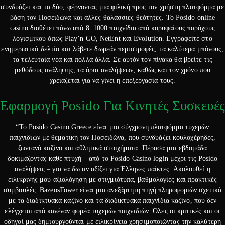
συνδυάζει και τα δύο, φέρνοντας μια φιλική προς τον χρήστη πλατφόρμα με
βάση τον Ποσειδώνα και άλλες θαλάσσιες θεότητες. Το Posido online
casino διαθέτει πάνω από 8. 1000 παιχνίδια από κορυφαίους παρόχους
λογισμικού όπως Play’n GO, NetEnt και Evolution. Εγγραφείτε στο
ενημερωτικό δελτίο και λάβετε δωρεάν περιστροφές, τα καλύτερα μπόνους,
τα τελευταία νέα και πολλά άλλα. Σε αυτόν τον πίνακα θα βρείτε τις
μεθόδους ανάληψης, τα όρια αναλήψεων, καθώς και τον χρόνο που
χρειάζεται για να γίνει η επεξεργασία τους.
Εφαρμογή Posido Για Κινητές Συσκευές
“Το Posido Casino Greece είναι μια σύγχρονη πλατφόρμα τυχερών
παιχνιδιών με θεματική τον Ποσειδώνα, που συνδυάζει κουλοχέρηδες,
ζωντανό καζίνο και αθλητικά στοιχήματα. Πέρασα μια εβδομάδα
δοκιμάζοντας κάθε πτυχή – από το Posido Casino login μέχρι τις Posido
αναλήψεις – για να δω αν αξίζει για Έλληνες παίκτες. Ακολουθεί η
ειλικρινής μου αξιολόγηση με στιγμιότυπα, βαθμολογίες και πρακτικές
συμβουλές. BazeosTower είναι μια ανεξάρτητη πηγή πληροφοριών σχετικά
με τα διαδικτυακά καζίνο και τα διαδικτυακά παιχνίδια καζίνο, που δεν
ελέγχεται από κανέναν φορέα τυχερών παιχνιδιών. Όλες οι κριτικές και οι
οδηγοί μας δημιουργούνται με ειλικρίνεια χρησιμοποιώντας την καλύτερη