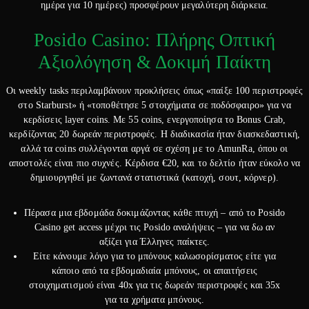
ημέρα για 10 ημέρες) προσφέρουν μεγαλύτερη διάρκεια.
Posido Casino: Πλήρης Οπτική
Αξιολόγηση & Δοκιμή Παίκτη
Οι weekly tasks περιλαμβάνουν προκλήσεις όπως «παίξε 100 περιστροφές
στο Starburst» ή «τοποθέτησε 5 στοιχήματα σε ποδόσφαιρο» για να
κερδίσεις layer coins. Με 55 coins, ενεργοποίησα το Bonus Crab,
κερδίζοντας 20 δωρεάν περιστροφές. Η διαδικασία ήταν διασκεδαστική,
αλλά τα coins συλλέγονται αργά σε σχέση με το AmunRa, όπου οι
αποστολές είναι πιο συχνές. Κέρδισα €20, και το δελτίο ήταν εύκολο να
δημιουργηθεί με ζωντανά στατιστικά (κατοχή, σουτ, κόρνερ).
Πέρασα μια εβδομάδα δοκιμάζοντας κάθε πτυχή – από το Posido
Casino get access μέχρι τις Posido αναλήψεις – για να δω αν
αξίζει για Έλληνες παίκτες.
Είτε κάνουμε λόγο για το μπόνους καλωσορίσματος είτε για
κάποιο από τα εβδομαδιαία μπόνους, οι απαιτήσεις
στοιχηματισμού είναι 40x για τις δωρεάν περιστροφές και 35x
για τα χρήματα μπόνους.