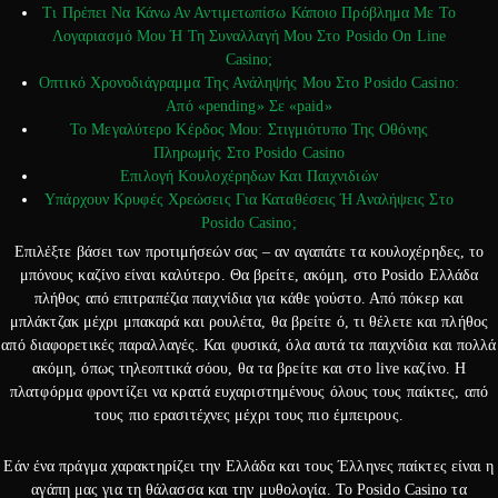
Τι Πρέπει Να Κάνω Αν Αντιμετωπίσω Κάποιο Πρόβλημα Με Το
Λογαριασμό Μου Ή Τη Συναλλαγή Μου Στο Posido On Line
Casino;
Οπτικό Χρονοδιάγραμμα Της Ανάληψής Μου Στο Posido Casino:
Από «pending» Σε «paid»
Το Μεγαλύτερο Κέρδος Μου: Στιγμιότυπο Της Οθόνης
Πληρωμής Στο Posido Casino
Επιλογή Κουλοχέρηδων Και Παιχνιδιών
Υπάρχουν Κρυφές Χρεώσεις Για Καταθέσεις Ή Αναλήψεις Στο
Posido Casino;
Επιλέξτε βάσει των προτιμήσεών σας – αν αγαπάτε τα κουλοχέρηδες, το
μπόνους καζίνο είναι καλύτερο. Θα βρείτε, ακόμη, στο Posido Ελλάδα
πλήθος από επιτραπέζια παιχνίδια για κάθε γούστο. Από πόκερ και
μπλάκτζακ μέχρι μπακαρά και ρουλέτα, θα βρείτε ό, τι θέλετε και πλήθος
από διαφορετικές παραλλαγές. Και φυσικά, όλα αυτά τα παιχνίδια και πολλά
ακόμη, όπως τηλεοπτικά σόου, θα τα βρείτε και στο live καζίνο. Η
πλατφόρμα φροντίζει να κρατά ευχαριστημένους όλους τους παίκτες, από
τους πιο ερασιτέχνες μέχρι τους πιο έμπειρους.
Εάν ένα πράγμα χαρακτηρίζει την Ελλάδα και τους Έλληνες παίκτες είναι η
αγάπη μας για τη θάλασσα και την μυθολογία. Το Posido Casino τα