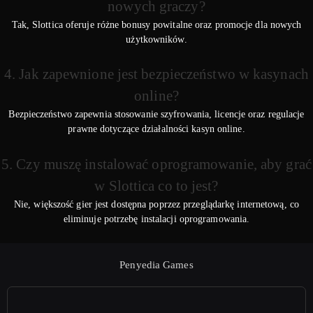
nowych graczy?
Tak, Slottica oferuje różne bonusy powitalne oraz promocje dla nowych
użytkowników.
4. Jak zapewnione jest bezpieczeństwo w kasynach
online?
Bezpieczeństwo zapewnia stosowanie szyfrowania, licencje oraz regulacje
prawne dotyczące działalności kasyn online.
5. Czy muszę instalować oprogramowanie, aby grać
w Slottica co to jest?
Nie, większość gier jest dostępna poprzez przeglądarkę internetową, co
eliminuje potrzebę instalacji oprogramowania.
Penyedia Games