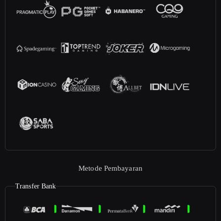
Metode Pembayaran
Transfer Bank