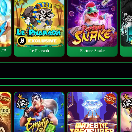
lds™
Le Pharaoh
Fortune Snake