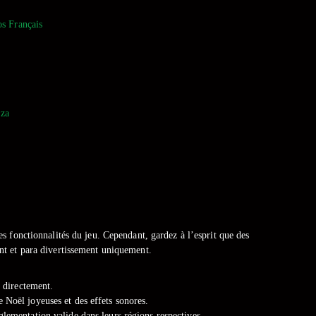
s Français
nza
s fonctionnalités du jeu. Cependant, gardez à l’esprit que des
ent et para divertissement uniquement.
r directement.
 Noël joyeuses et des effets sonores.
lementation valide dans leurs régions respectives.