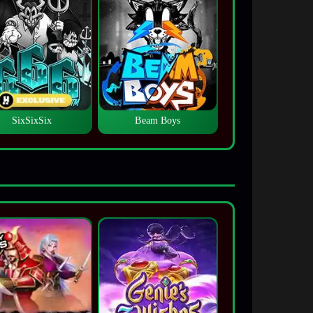
SixSixSix
Beam Boys