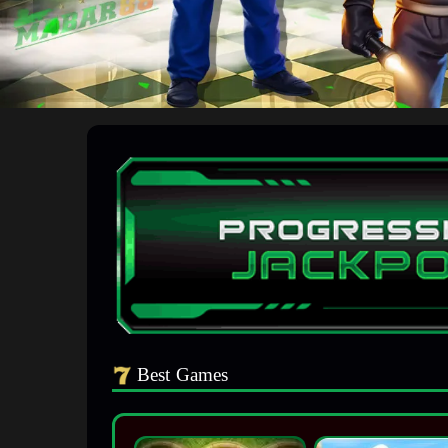
Best Games