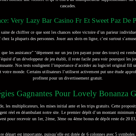
cascades.
ce: Very Lazy Bar Casino Fr Et Sweet Paz De 
saine de chiffrer ce que sont les chances sobre victoire d’un parieur individue
chez la pluparts des personnes. Jouer aux slots en ligne, c’est surtout s’amus
que les assistance” “dépensent sur un jeu (en payant pour des tours) est re
’équité d’un développeur de jeu établi, il reste facile para voir pourquoi les
musante. Nos tests soulignent l’importance d’accéder au logiciel original fill 
 votre monde. Certains utilisateurs l’utilisent activement put une étude appro
profitent pour un divertissement gratuit.
égies Gagnantes Pour Lovely Bonanza G
e, les multiplicateurs, les mises initial ante et les trips gratuits. Cette propos
e argent réel en déambulant notre site. Le premier dépôt d’un montant minimu
west pour recevoir un 1er, 2ème, 3ème ou 4ème bonus de dépôt reste de 20 E
bre départ est importante, puisqu’elle est dotée de 6 colonnes avec 5 symboles à