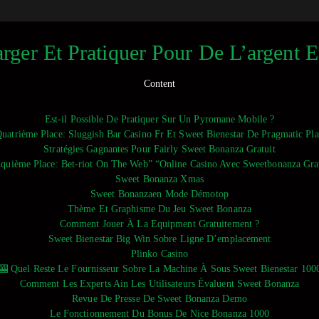
arger Et Pratiquer Pour De L’argent 
Content
Est-il Possible De Pratiquer Sur Un Pyromane Mobile ?
uatrième Place: Sluggish Bar Casino Fr Et Sweet Bienestar De Pragmatic Pl
Stratégies Gagnantes Pour Fairly Sweet Bonanza Gratuit
quième Place: Bet-riot On The Web” “Online Casino Avec Sweetbonanza Gra
Sweet Bonanza Xmas
Sweet Bonanzaen Mode Démotop
Thème Et Graphisme Du Jeu Sweet Bonanza
Comment Jouer À La Equipment Gratuitement ?
Sweet Bienestar Big Win Sobre Ligne D’emplacement
Plinko Casino
🎰 Quel Reste Le Fournisseur Sobre La Machine À Sous Sweet Bienestar 100
Comment Les Experts Ain Les Utilisateurs Évaluent Sweet Bonanza
Revue De Presse De Sweet Bonanza Demo
Le Fonctionnement Du Bonus De Nice Bonanza 1000