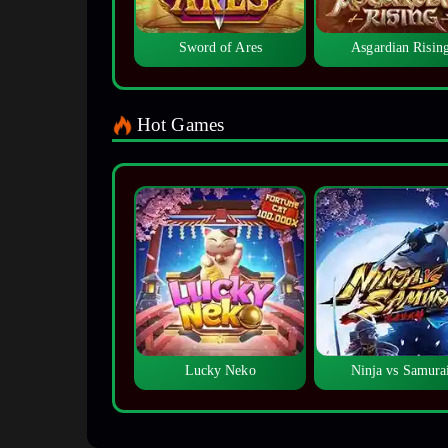
Sword of Ares
Asgardian Risin
Hot Games
Lucky Neko
Ninja vs Samura