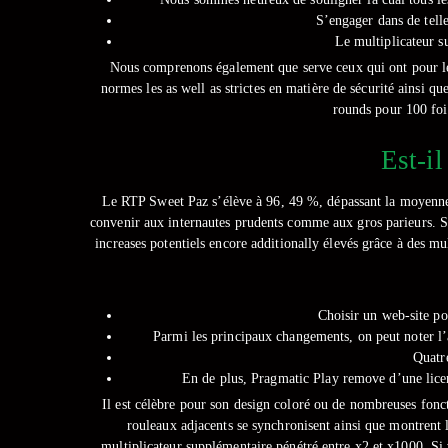
S’engager dans de telle
Le multiplicateur s
Nous comprenons également que serve ceux qui ont pour les 
normes les as well as strictes en matière de sécurité ainsi qu
rounds pour 100 foi
Est-i
Le RTP Sweet Paz s’élève à 96, 49 %, dépassant la moyenne h
convenir aux internautes prudents comme aux gros parieurs. S
increases potentiels encore additionally élevés grâce à des mu
Choisir un web-site po
Parmi les principaux changements, on peut noter l’
Quatre
En de plus, Pragmatic Play remove d’une licenc
Il est célèbre pour son design coloré ou de nombreuses fonc
rouleaux adjacents se synchronisent ainsi que montrent l
multiplicateur supplémentaire pénétré entre x2 et x1000. Si v