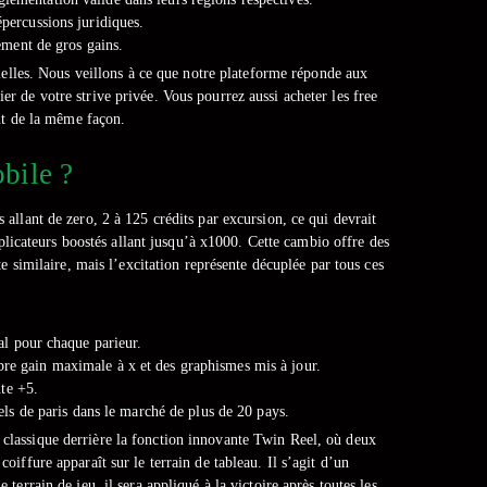
épercussions juridiques.
ement de gros gains.
ielles. Nous veillons à ce que notre plateforme réponde aux
ier de votre strive privée. Vous pourrez aussi acheter les free
nt de la même façon.
bile ?
llant de zero, 2 à 125 crédits par excursion, ce qui devrait
icateurs boostés allant jusqu’à x1000. Cette cambio offre des
e similaire, mais l’excitation représente décuplée par tous ces
al pour chaque parieur.
bre gain maximale à x et des graphismes mis à jour.
ute +5.
els de paris dans le marché de plus de 20 pays.
 classique derrière la fonction innovante Twin Reel, où deux
iffure apparaît sur le terrain de tableau. Il s’agit d’un
errain de jeu, il sera appliqué à la victoire après toutes les