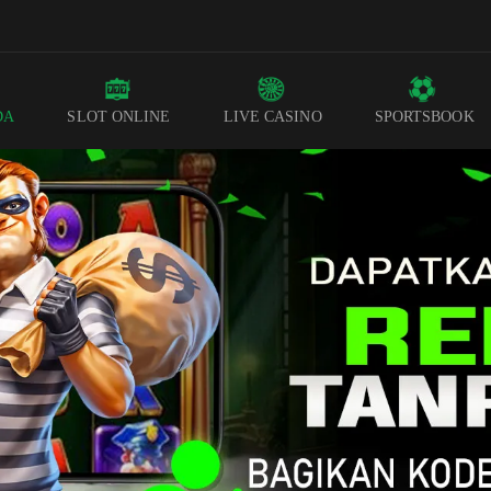
DA
SLOT ONLINE
LIVE CASINO
SPORTSBOOK