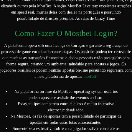
elizabeth outros pela MostBet. A seção MostBet Live traz excelentes atrações
em speed real, muitas delas com dealer na português e possuindo
possibilidade de illustres prêmios. As salas de Crazy Time
Como Fazer O Mostbet Login?
A plataforma opera sob uma licença de Curaçao e garante a segurança do
processo de game em todas because etapas. Os usuários podem ter certeza de
que muchas as transações financeiras e dados pessoais estão protegidos para
forma segura, criando um ambiente indudable para apostas e jogos. Os
jogadores brasileiros podem realizar apostas on-line possuindo segurança com
a new plataforma de apostas
mostbet
.
Na plataforma on-line da Mostbet, operating-system usuários
podem apostar e assistir the eventos ao listo.
Essas equipes competem entre si e isso é muito interativo
electronic desafiador.
Na Mostbet, os fãs de apostas tem a possibilidade de participar de
apostas em todas essas lutas emocionantes.
Somente ze a estimativa sobre cada jogador estiver correta é os