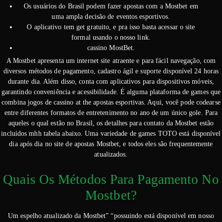
Os usuários do Brasil podem fazer apostas com a Mostbet em
uma ampla decisão de eventos esportivos.
O aplicativo tem get gratuito, e pra isso basta acessar o site
formal usando o nosso link.
cassino MostBet.
A Mostbet apresenta um internet site atraente e para fácil navegação, com
diversos métodos de pagamento, cadastro ágil e suporte disponível 24 horas
durante dia. Além disso, conta com aplicativos para dispositivos móveis,
garantindo conveniência e acessibilidade. É alguma plataforma de games que
combina jogos de cassino at the apostas esportivas. Aqui, você pode codearse
entre diferentes formatos de entretenimento no ano de um único gole. Para
aqueles o qual estão no Brasil, os detalhes para contato da Mostbet estão
incluídos mhh tabela abaixo. Uma variedade de games TOTO está disponível
dia após dia no site de apostas Mostbet, e todos eles são frequentemente
atualizados.
Quais Os Métodos Para Pagamento No
Mostbet?
Um espelho atualizado da Mostbet” “possuindo está disponível em nosso