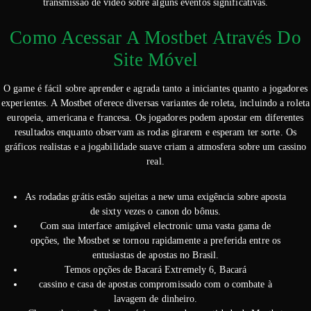
transmissão de vídeo sobre alguns eventos significativas.
Como Acessar A Mostbet Através Do
Site Móvel
O game é fácil sobre aprender e agrada tanto a iniciantes quanto a jogadores
experientes. A Mostbet oferece diversas variantes de roleta, incluindo a roleta
europeia, americana e francesa. Os jogadores podem apostar em diferentes
resultados enquanto observam as rodas girarem e esperam ter sorte. Os
gráficos realistas e a jogabilidade suave criam a atmosfera sobre um cassino
real.
As rodadas grátis estão sujeitas a new uma exigência sobre aposta
de sixty vezes o canon do bônus.
Com sua interface amigável electronic uma vasta gama de
opções, the Mostbet se tornou rapidamente a preferida entre os
entusiastas de apostas no Brasil.
Temos opções de Bacará Extremely 6, Bacará
cassino e casa de apostas compromissado com o combate à
lavagem de dinheiro.