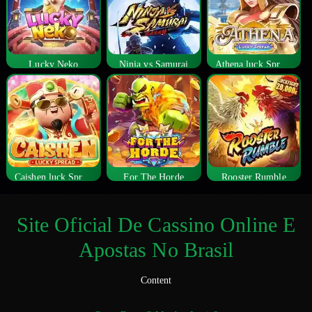
Lucky Neko
Ninja vs Samurai
Athena luck Spread
Caishen luck Spread
For The Horde
Rooster Rumble
Site Oficial De Cassino Online E
Apostas No Brasil
Content