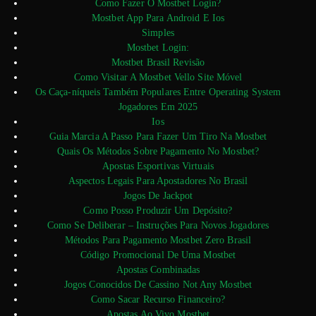
Como Fazer O Mostbet Login?
Mostbet App Para Android E Ios
Simples
Mostbet Login:
Mostbet Brasil Revisão
Como Visitar A Mostbet Vello Site Móvel
Os Caça-níqueis Também Populares Entre Operating System
Jogadores Em 2025
Ios
Guia Marcia A Passo Para Fazer Um Tiro Na Mostbet
Quais Os Métodos Sobre Pagamento No Mostbet?
Apostas Esportivas Virtuais
Aspectos Legais Para Apostadores No Brasil
Jogos De Jackpot
Como Posso Produzir Um Depósito?
Como Se Deliberar – Instruções Para Novos Jogadores
Métodos Para Pagamento Mostbet Zero Brasil
Código Promocional De Uma Mostbet
Apostas Combinadas
Jogos Conocidos De Cassino Not Any Mostbet
Como Sacar Recurso Financeiro?
Apostas Ao Vivo Mostbet