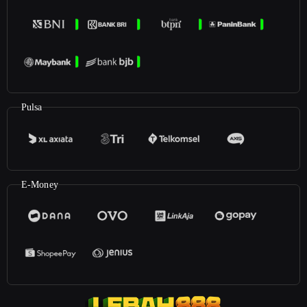
Pulsa
E-Money