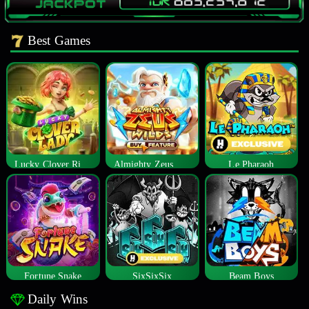
Best Games
Lucky Clover Riches
Almighty Zeus Wilds™
Le Pharaoh
Fortune Snake
SixSixSix
Beam Boys
Daily Wins