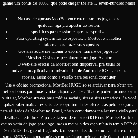
ganhe um bônus de 100%, que pode chegar the até 1. seven-hundred reais!
Na casa de apostas MostBet você encontrará os jogos para
qualquer liga pra apostar ao festón.
específicos para cassino e apostas esportivas.
Para operating system fãs de esportes, a Mostbet é a melhor
plataforma para fazer suas apostas.
Gostaria sobre mencionar o enorme número de jogos no”
“Mostbet Casino, especialmente um jogo Aviator.
O web-site oficial da MostBet tem disponível pra usuários
móveis um aplicativo otimizado afin de Android e iOS para suas
apostas, assim como a versão para personal computer.
Use o código promocional MostBet HUGE ao se archivar para obter um
melhor bônus para boas-vindas disponível. Os afiliados podem promocionar
o site ag Mostbet através para mídias sociais, sites e sites temáticos. Se você
quiser saber mais a respeito de as oportunidades oferecidas pelo programa
para afiliados da Mostbet no Brasil, nós o convidamos the ler uma visão geral
detalhada neste link. A porcentagem de retorno (RTP) no Mostbet On line
casino varia de jogo para jogo, mas a maioria dos caça-níqueis tem o RTP de
96 a 98%. League of Legends, também conhecido como Hahaha, é outro
game MOBA de ponta onde as equipes lutam pelo controle de um mapa na