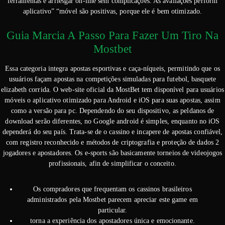
ferramentas e arriesgar on-line sem complicações. As avaliações perform
aplicativo” “móvel são positivas, porque ele é bem otimizado.
Guia Marcia A Passo Para Fazer Um Tiro Na
Mostbet
Essa categoria integra apostas esportivas e caça-níqueis, permitindo que os
usuários façam apostas na competições simuladas para futebol, basquete
elizabeth corrida. O web-site oficial da MostBet tem disponível para usuários
móveis o aplicativo otimizado para Android e iOS para suas apostas, assim
como a versão para pc. Dependendo do seu dispositivo, as peldanos de
download serão diferentes, no Google android é simples, enquanto no iOS
dependerá do seu país. Trata-se de o cassino e incapere de apostas confiável,
com registro reconhecido e métodos de criptografia e proteção de dados 2
jogadores e apostadores. Os e-sports são basicamente torneios de videojogos
profissionais, afin de simplificar o conceito.
Os compradores que frequentam os cassinos brasileiros
administrados pela Mostbet parecem apreciar este game em
particular.
torna a experiência dos apostadores única e emocionante.