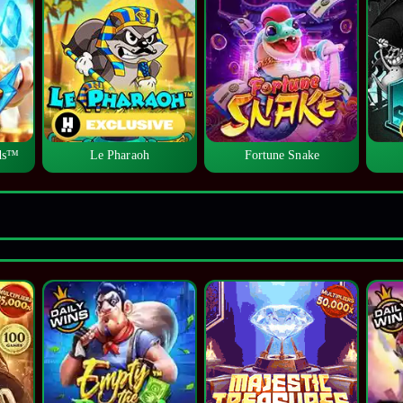
lds™
Le Pharaoh
Fortune Snake