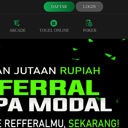
DAFTAR
LOGIN
ARCADE
TOGEL ONLINE
POKER