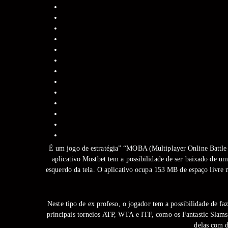
É um jogo de estratégia” “MOBA (Multiplayer Online Battle A
aplicativo Mostbet tem a possibilidade de ser baixado de uma
esquerdo da tela. O aplicativo ocupa 153 MB de espaço livre n
Neste tipo de ex profeso, o jogador tem a possibilidade de f
principais torneios ATP, WTA e ITF, como os Fantastic Slams,
delas com d