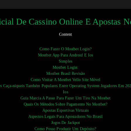
icial De Cassino Online E Apostas N
Content
Como Fazer O Mostbet Login?
Mostbet App Para Android E Ios
Simples
Mostbet Login:
Mostbet Brasil Revisão
Como Visitar A Mostbet Vello Site Móvel
s Caça-níqueis Também Populares Entre Operating System Jogadores Em 20
Ios
Guia Marcia A Passo Para Fazer Um Tiro Na Mostbet
Quais Os Métodos Sobre Pagamento No Mostbet?
Apostas Esportivas Virtuais
Aspectos Legais Para Apostadores No Brasil
Jogos De Jackpot
Como Posso Produzir Um Depósito?