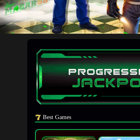
Best Games