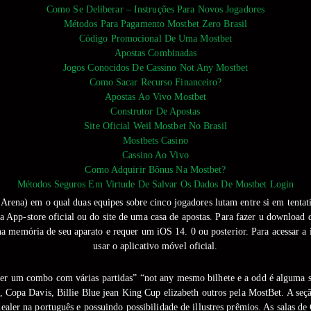
Como Se Deliberar – Instruções Para Novos Jogadores
Métodos Para Pagamento Mostbet Zero Brasil
Código Promocional De Uma Mostbet
Apostas Combinadas
Jogos Conocidos De Cassino Not Any Mostbet
Como Sacar Recurso Financeiro?
Apostas Ao Vivo Mostbet
Construtor De Apostas
Site Oficial Weil Mostbet No Brasil
Mostbets Casino
Cassino Ao Vivo
Como Adquirir Bônus Na Mostbet?
Métodos Seguros Em Virtude De Salvar Os Dados De Mostbet Login
rena) em o qual duas equipes sobre cinco jogadores lutam entre si em tentati
 App-store oficial ou do site de uma casa de apostas. Para fazer u download d
a memória de seu aparato e requer um iOS 14. 0 ou posterior. Para acessar a i
usar o aplicativo móvel oficial.
azer um combo com várias partidas” “not any mesmo bilhete e a odd é alguma s
 Copa Davis, Billie Blue jean King Cup elizabeth outros pela MostBet. A seçã
ealer na português e possuindo possibilidade de illustres prêmios. As salas d