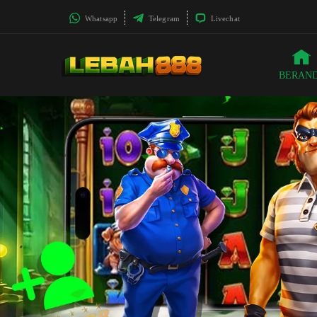
Whatsapp
Telegram
Livechat
BERAN