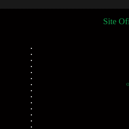
Site Of
O