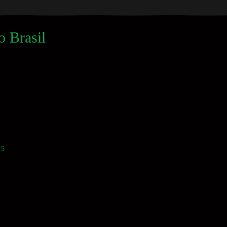
o Brasil
25