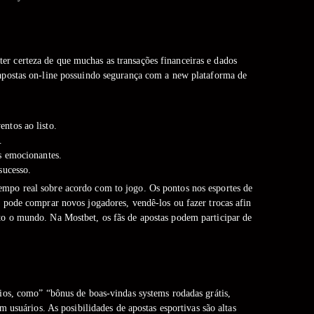
er certeza de que muchas as transações financeiras e dados
 apostas on-line possuindo segurança com a new plataforma de
entos ao listo.
.
as emocionantes.
sucesso.
empo real sobre acordo com to jogo. Os pontos nos esportes de
t, pode comprar novos jogadores, vendê-los ou fazer trocas afin
to o mundo. Na Mostbet, os fãs de apostas podem participar de
cios, como” “bônus de boas-vindas systems rodadas grátis,
 usuários. As posibilidades de apostas esportivas são altas