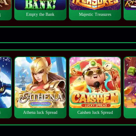
g
Empty the Bank
Majestic Treasures
i
Athena luck Spread
Caishen luck Spread