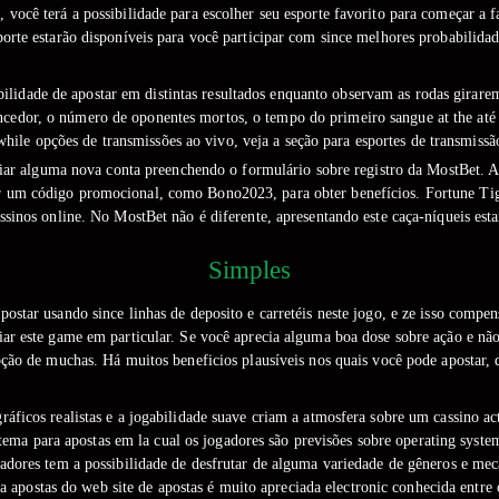
 você terá a possibilidade para escolher seu esporte favorito para começar a 
porte estarão disponíveis para você participar com since melhores probabilidad
bilidade de apostar em distintas resultados enquanto observam as rodas girarem
ncedor, o número de oponentes mortos, o tempo do primeiro sangue at the at
while opções de transmissões ao vivo, veja a seção para esportes de transmissã
criar alguma nova conta preenchendo o formulário sobre registro da MostBet.
erir um código promocional, como Bono2023, para obter benefícios. Fortune Tig
assinos online. No MostBet não é diferente, apresentando este caça-níqueis est
Simples
postar usando since linhas de deposito e carretéis neste jogo, e ze isso compe
iar este game em particular. Se você aprecia alguma boa dose sobre ação e não 
pção de muchas. Há muitos beneficios plausíveis nos quais você pode apostar,
ráficos realistas e a jogabilidade suave criam a atmosfera sobre um cassino ac
tema para apostas em la cual os jogadores são previsões sobre operating system
adores tem a possibilidade de desfrutar de alguma variedade de gêneros e mec
a apostas do web site de apostas é muito apreciada electronic conhecida entre 