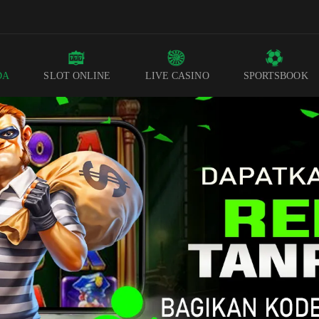
DA
SLOT ONLINE
LIVE CASINO
SPORTSBOOK