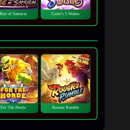
Rise of Samurai
Genie's 3 Wishes
For The Horde
Rooster Rumble