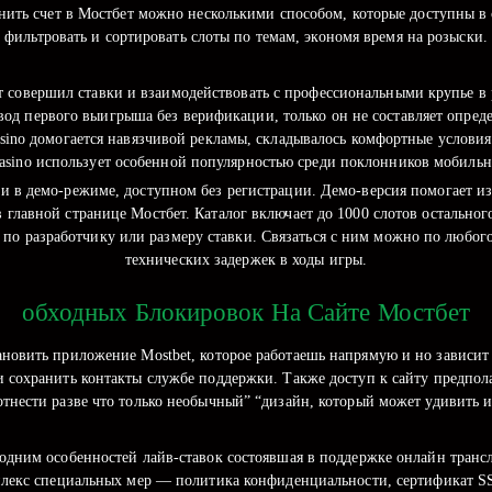
лнить счет в Мостбет можно несколькими способом, которые доступны 
фильтровать и сортировать слоты по темам, экономя время на розыски.
ет совершил ставки и взаимодействовать с профессиональными крупье в 
од первого выигрыша без верификации, только он не составляет опред
asino домогается навязчивой рекламы, складывалось комфортные условия
asino использует особенной популярностью среди поклонников мобильн
и в демо-режиме, доступном без регистрации. Демо-версия помогает из
в главной странице Мостбет. Каталог включает до 1000 слотов остальног
у по разработчику или размеру ставки. Связаться с ним можно по любо
технических задержек в ходы игры.
обходных Блокировок На Сайте Мостбет
новить приложение Mostbet, которое работаешь напрямую и но зависит 
 сохранить контакты службе поддержки. Также доступ к сайту предпол
отнести разве что только необычный” “дизайн, который может удивить и
одним особенностей лайв-ставок состоявшая в поддержке онлайн транс
лекс специальных мер — политика конфиденциальности, сертификат S