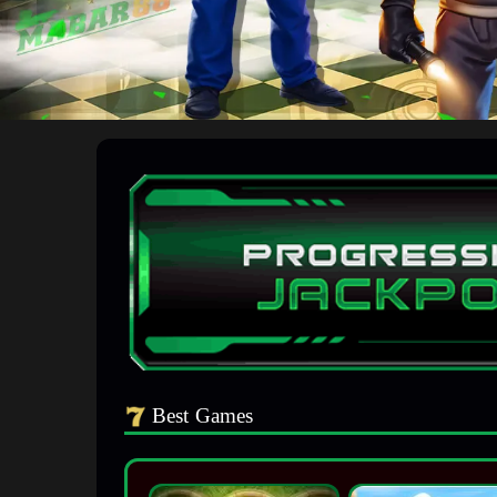
Best Games