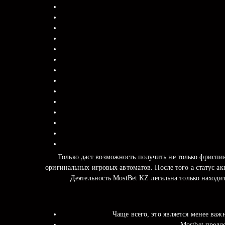
Только даст возможность получить не только фриспи
оригинальных игровых автоматов. После того а статус а
Деятельность MostBet KZ легальна только находи
Чаще всего, это является менее ва
Mostbet пред