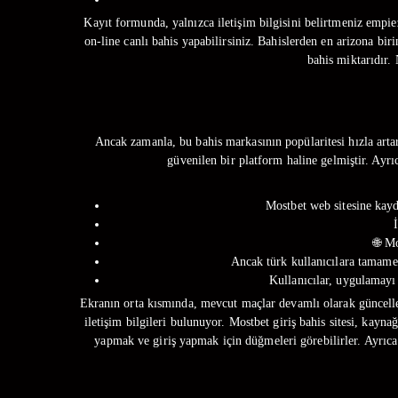
Kayıt formunda, yalnızca iletişim bilgisini belirtmeniz empie
on-line canlı bahis yapabilirsiniz. Bahislerden en arizona biri
bahis miktarıdır. 
Ancak zamanla, bu bahis markasının popülaritesi hızla artar
güvenilen bir platform haline gelmiştir. Ayrıc
Mostbet web sitesine kayd
🌐 M
Ancak türk kullanıcılara tamame
Kullanıcılar, uygulamayı 
Ekranın orta kısmında, mevcut maçlar devamlı olarak güncellen
iletişim bilgileri bulunuyor. Mostbet giriş bahis sitesi, kayna
yapmak ve giriş yapmak için düğmeleri görebilirler. Ayrıca