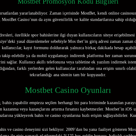
Mostbet Promosyon Kodu Bilgileri
satlardan yararlanabiliyor. Zaman içerisinde MostBet, kendi online casinosunu 
, MostBet Casino’nun da aynı güvenilirlik ve kalite standartlarına sahip oldu
resleri, özellikle spor bahislerine ilgi duyan kullanıcıların siteye erişebilmesi
iye’deki yasal düzenlemeler sebebiyle Mos tbet’in giriş adresi zaman zaman 
 kullanıcılar, kayıt formunu doldurarak yalnızca birkaç dakikada hesap açabili
n takip edebilir ya da mobil uygulamayı indirerek platforma her zaman sorunsuz
i sağlar. Kullanıcı akıllı telefonuna veya tabletine ek yazılım indirmek iste
ığından, farklı yerlerden gelen kullanıcılar tarafından ona erişim sınırlı olab
tekrarlandığı ana sitenin tam bir kopyasıdır.
Mostbet Casino Oyunları
lir, bahis yapabilir empieza seçilen herhangi bir para biriminde kazanılan paray
on kazanma veya kazançlarını artırma fırsatını kaybetmezler. Mostbet’in iOS u
larına yükleyerek bahis ve casino oyunlarına hızlı erişim sağlayabilirler. Ku
ahis ve casino deneyimi sizi bekliyor. 2009’dan bu yana faaliyet gösteren Mostbe
lama ile giriş yaparak platformdaki %125 hoş geldin bonusu, haftalık cashback