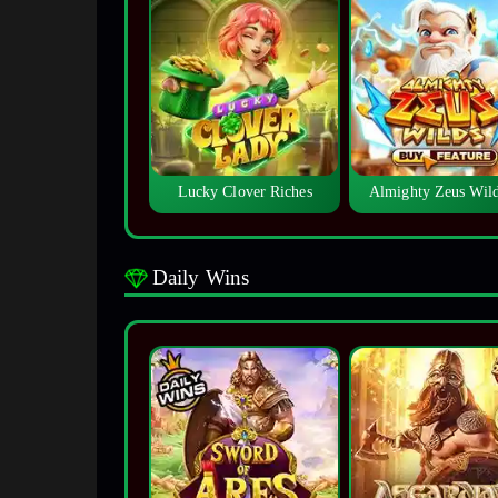
Lucky Clover Riches
Almighty Zeus Wi
Daily Wins