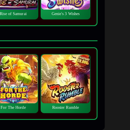
Rise of Samurai
Genie's 3 Wishes
For The Horde
Rooster Rumble