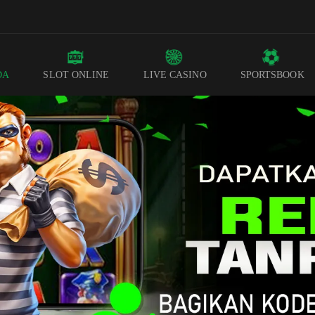
DA
SLOT ONLINE
LIVE CASINO
SPORTSBOOK