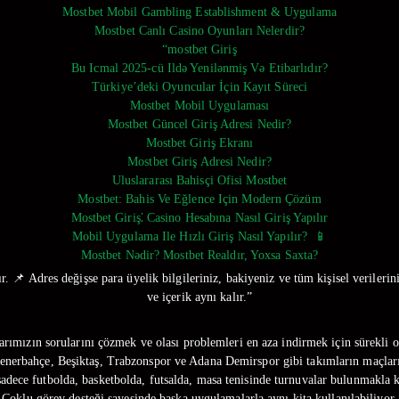
Mostbet Mobil Gambling Establishment & Uygulama
Mostbet Canlı Casino Oyunları Nelerdir?
“mostbet Giriş
Bu Icmal 2025-cü Ildə Yenilənmiş Və Etibarlıdır?
Türkiye’deki Oyuncular İçin Kayıt Süreci
Mostbet Mobil Uygulaması
Mostbet Güncel Giriş Adresi Nedir?
Mostbet Giriş Ekranı
Mostbet Giriş Adresi Nedir?
Uluslararası Bahisçi Ofisi Mostbet
Mostbet: Bahis Ve Eğlence Için Modern Çözüm
Mostbet Giriş⁚ Casino Hesabına Nasıl Giriş Yapılır
Mobil Uygulama Ile Hızlı Giriş Nasıl Yapılır? 📱
Mostbet Nədir? Mostbet Realdır, Yoxsa Saxta?
şır. 📌 Adres değişse para üyelik bilgileriniz, bakiyeniz ve tüm kişisel verilerin
ve içerik aynı kalır.”
rımızın sorularını çözmek ve olası problemleri en aza indirmek için sürekli ol
enerbahçe, Beşiktaş, Trabzonspor ve Adana Demirspor gibi takımların maçların
adece futbolda, basketbolda, futsalda, masa tenisinde turnuvalar bulunmakla 
Çoklu görev desteği sayesinde başka uygulamalarla aynı kita kullanılabiliyor.