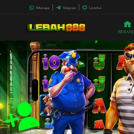
Whatsapp
Telegram
Livechat
BERAN