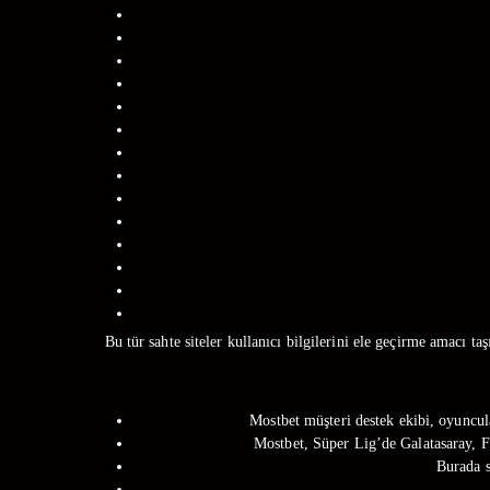
Bu tür sahte siteler kullanıcı bilgilerini ele geçirme amacı ta
Mostbet müşteri destek ekibi, oyuncula
Mostbet, Süper Lig’de Galatasaray, F
Burada s