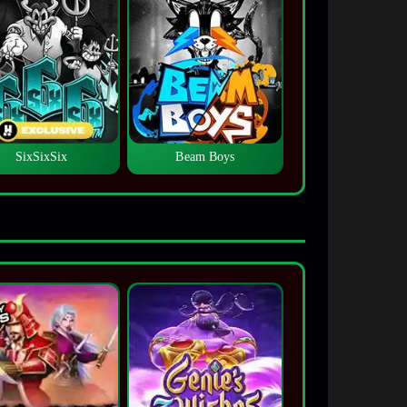
SixSixSix
Beam Boys