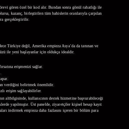
revi gören özel bir kod alır. Bundan sonra gönül rahatlığı ile
lursa, kazanç, birleştirilen tüm bahislerin oranlarıyla çarpılan
a gerçekleştirilir.
 sadece Türkiye değil, Amerika empieza Asya’da da tanınan ve
üzü ile yeni başlayanlar için oldukça idealdir.
rsatına erişmenizi sağlar.
.
apar.
n verdiğini belirtmek önemlidir.
lı erişim sağlayabilirler.
n altbilgisinde, kullanıcının destek hizmetine başvurabileceği
lerde yapılmıştır. Üst panelde, ziyaretçiler kişisel hesap kayıt
aları indirmek empieza daha fazlasını içeren bir bölüm para