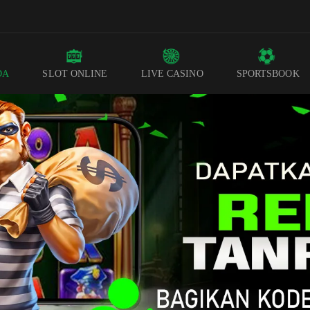
DA
SLOT ONLINE
LIVE CASINO
SPORTSBOOK