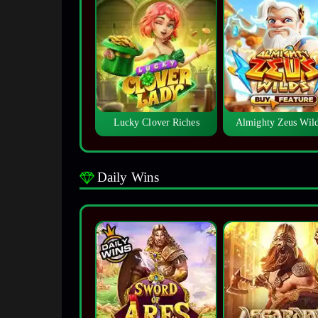
Lucky Clover Riches
Almighty Zeus Wi
Daily Wins