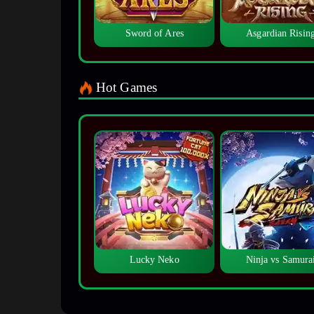
Sword of Ares
Asgardian Risin
Hot Games
Lucky Neko
Ninja vs Samura