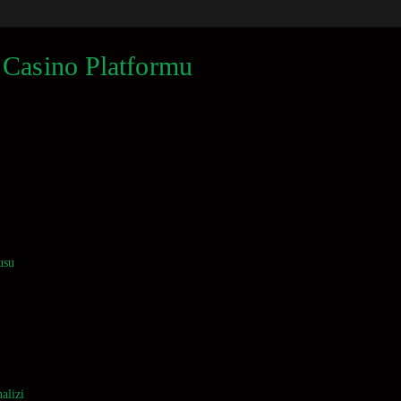
 Casino Platformu
usu
alizi