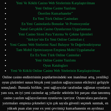
Yeni Ve Köklü Casino Web Sitelerinin Karşılaştırılması
Yeni Online Casino Yazılımı
Önerilen Kumarhaneler”
En Yeni Türk Online Casinoları
En Yeni Casinolarda Bonuslar Ve Promosyonlar
Sanal Gerçeklik Casino Oyunlarının Uygulanması
Yeni Casino Sitesi Para Yatırma Ve Çekme İşlemleri
“türkiye’nin En Yeni Online Casinoları (
Yeni Casino Web Sitelerini Nasıl Buluyor Ve Değerlendiriyoruz
Tam Mobil Optimizasyon Empieza Mobil Uygulamalar
En En Yeni Türk Online Casinoları
Yeni Online Casino Yazılımı
Oyun Katalogları
Yeni Ve Köklü Online Casino Web Sitelerinin Karşılaştırılması
Online casino endüstrisinin popülaritesindeki son inanılmaz artış, yenilikçi
oyun çözümleri sunan birçok yeni yazılım sağlayıcısının etkileyici gelişiyle
sonuçlandı. Bununla birlikte, yeni sağlayıcılar tarafından sağlanan oyunların
yanı sıra, en iyi yeni casinolar ag yıllardır sektörün bir parçası olan tanınmış
casino yazılım sağlayıcılarının oyunlarını içeriyor. Oyunculara paralarını
yatırmaları empieza çekmeleri için çok sayıda güvenli seçenek sunmak, en
yüksek puan alan your ex yeni çevrimiçi kumarhanenin en ayrılmaz