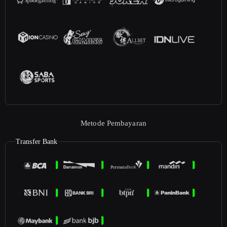
Metode Pembayaran
Transfer Bank