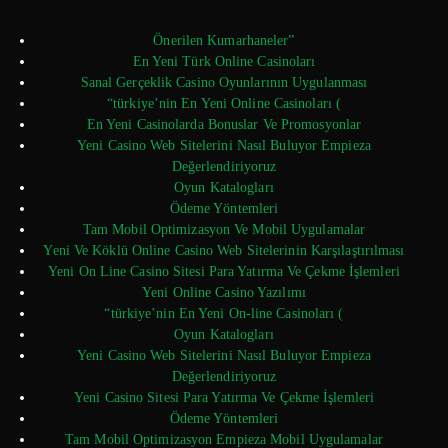
Önerilen Kumarhaneler”
En Yeni Türk Online Casinoları
Sanal Gerçeklik Casino Oyunlarının Uygulanması
“türkiye’nin En Yeni Online Casinoları (
En Yeni Casinolarda Bonuslar Ve Promosyonlar
Yeni Casino Web Sitelerini Nasıl Buluyor Empieza
Değerlendiriyoruz
Oyun Katalogları
Ödeme Yöntemleri
Tam Mobil Optimizasyon Ve Mobil Uygulamalar
Yeni Ve Köklü Online Casino Web Sitelerinin Karşılaştırılması
Yeni On Line Casino Sitesi Para Yatırma Ve Çekme İşlemleri
Yeni Online Casino Yazılımı
“türkiye’nin En Yeni On-line Casinoları (
Oyun Katalogları
Yeni Casino Web Sitelerini Nasıl Buluyor Empieza
Değerlendiriyoruz
Yeni Casino Sitesi Para Yatırma Ve Çekme İşlemleri
Ödeme Yöntemleri
Tam Mobil Optimizasyon Empieza Mobil Uygulamalar