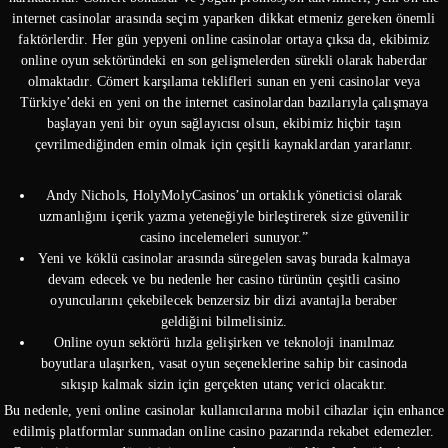
internet casinolar arasında seçim yaparken dikkat etmeniz gereken önemli
faktörlerdir. Her gün yepyeni online casinolar ortaya çıksa da, ekibimiz
online oyun sektöründeki en son gelişmelerden sürekli olarak haberdar
olmaktadır. Cömert karşılama teklifleri sunan en yeni casinolar veya
Türkiye’deki en yeni on the internet casinolardan bazılarıyla çalışmaya
başlayan yeni bir oyun sağlayıcısı olsun, ekibimiz hiçbir taşın
çevrilmediğinden emin olmak için çeşitli kaynaklardan yararlanır.
Andy Nichols, HolyMolyCasinos’un ortaklık yöneticisi olarak
uzmanlığını içerik yazma yeteneğiyle birleştirerek size güvenilir
casino incelemeleri sunuyor.”
Yeni ve köklü casinolar arasında süregelen savaş burada kalmaya
devam edecek ve bu nedenle her casino türünün çeşitli casino
oyuncularını çekebilecek benzersiz bir dizi avantajla beraber
geldiğini bilmelisiniz.
Online oyun sektörü hızla gelişirken ve teknoloji inanılmaz
boyutlara ulaşırken, vasat oyun seçeneklerine sahip bir casinoda
sıkışıp kalmak sizin için gerçekten utanç verici olacaktır.
Bu nedenle, yeni online casinolar kullanıcılarına mobil cihazlar için enhance
edilmiş platformlar sunmadan online casino pazarında rekabet edemezler.