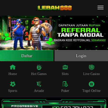
Beranda
Slot Online
Live Casino
Sportsbook
Arcade
Togel Online
Daftar
Login
Poker
Whatsapp
Home
Hot Games
Slots
Live Casino
Telegram
Sports
Arcade
Poker
Togel Online
Livechat