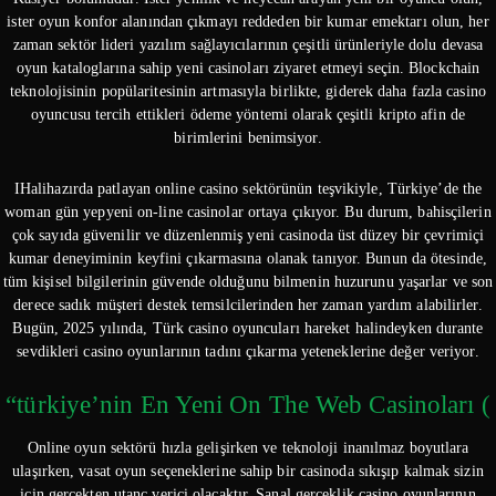
ister oyun konfor alanından çıkmayı reddeden bir kumar emektarı olun, her
zaman sektör lideri yazılım sağlayıcılarının çeşitli ürünleriyle dolu devasa
oyun kataloglarına sahip yeni casinoları ziyaret etmeyi seçin. Blockchain
teknolojisinin popülaritesinin artmasıyla birlikte, giderek daha fazla casino
oyuncusu tercih ettikleri ödeme yöntemi olarak çeşitli kripto afin de
birimlerini benimsiyor.
IHalihazırda patlayan online casino sektörünün teşvikiyle, Türkiye’de the
woman gün yepyeni on-line casinolar ortaya çıkıyor. Bu durum, bahisçilerin
çok sayıda güvenilir ve düzenlenmiş yeni casinoda üst düzey bir çevrimiçi
kumar deneyiminin keyfini çıkarmasına olanak tanıyor. Bunun da ötesinde,
tüm kişisel bilgilerinin güvende olduğunu bilmenin huzurunu yaşarlar ve son
derece sadık müşteri destek temsilcilerinden her zaman yardım alabilirler.
Bugün, 2025 yılında, Türk casino oyuncuları hareket halindeyken durante
sevdikleri casino oyunlarının tadını çıkarma yeteneklerine değer veriyor.
“türkiye’nin En Yeni On The Web Casinoları (
Online oyun sektörü hızla gelişirken ve teknoloji inanılmaz boyutlara
ulaşırken, vasat oyun seçeneklerine sahip bir casinoda sıkışıp kalmak sizin
için gerçekten utanç verici olacaktır. Sanal gerçeklik casino oyunlarının