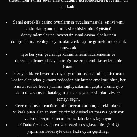
sitelerinden ayıran şeyin eine olduğunu görebilecekleri güvenilir bir
markadır.
Sanal gerçeklik casino oyunlarının uygulanmasıyla, en iyi yeni
casinolar oyuncuların casino hislerinin büyüsünü
deneyimlemelerine, benzersiz sanal casino alanlarında
dolaşmalarına ve diğer oyuncularla etkileşime girmelerine olanak
tanıyacak.
İşte her yeni çevrimiçi kumarhanenin incelemesini ve
derecelendirmesini dayandırdığımız en önemli kriterlerin bir
listesi.
İster yenilik ve heyecan arayan yeni bir oyuncu olun, ister oyun
konfor alanından çıkmayı reddeden bir kumar emektarı olun, her
zaman sektör lideri yazılım sağlayıcılarının çeşitli ürünleriyle
dolu devasa oyun kataloglarına sahip yeni casinoları ziyaret
etmeyi seçin.
Çevrimiçi oyun endüstrisinin mevcut durumu, sürekli olarak
yüksek puan alan en yeni çevrimiçi casinoları masaya getiriyor
ve bu da seçim sürecini biraz daha kolaylaştırıyor.
✅ Daha fazla sayıda en yeni yazılım sağlayıcı ile işbirliği
yapılması nedeniyle daha fazla oyun çeşitliliği.