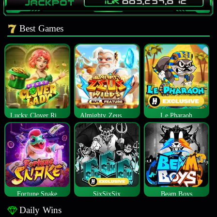
Best Games
Lucky Clover Riches
Almighty Zeus Wilds™
Le Pharaoh
Fortune Snake
SixSixSix
Beam Boys
Daily Wins