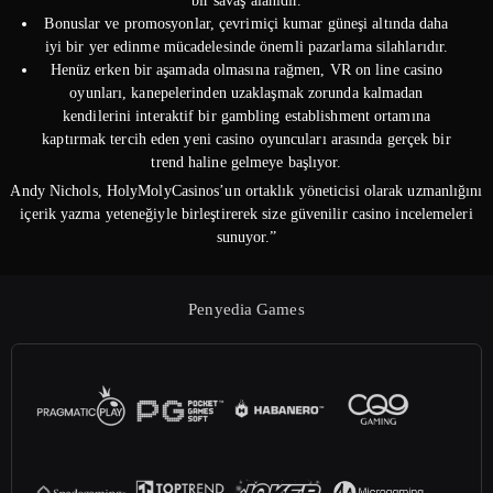
bir savaş alanıdır.
Bonuslar ve promosyonlar, çevrimiçi kumar güneşi altında daha
iyi bir yer edinme mücadelesinde önemli pazarlama silahlarıdır.
Henüz erken bir aşamada olmasına rağmen, VR on line casino
oyunları, kanepelerinden uzaklaşmak zorunda kalmadan
kendilerini interaktif bir gambling establishment ortamına
kaptırmak tercih eden yeni casino oyuncuları arasında gerçek bir
trend haline gelmeye başlıyor.
Andy Nichols, HolyMolyCasinos’un ortaklık yöneticisi olarak uzmanlığını
içerik yazma yeteneğiyle birleştirerek size güvenilir casino incelemeleri
sunuyor.”
Penyedia Games