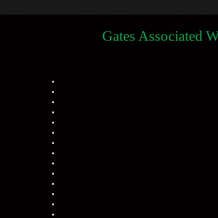
Gates Associated 