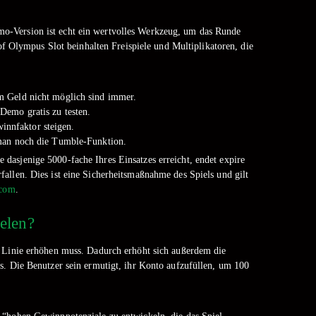
emo-Version ist echt ein wertvolles Werkzeug, um das Runde
f Olympus Slot beinhalten Freispiele und Multiplikatoren, die
m Geld nicht möglich sind immer.
Demo gratis zu testen.
innfaktor steigen.
 man noch die Tumble-Funktion.
dasjenige 5000-fache Ihres Einsatzes erreicht, endet expire
allen. Dies ist eine Sicherheitsmaßnahme des Spiels und gilt
.com
.
elen?
l Linie erhöhen muss. Dadurch erhöht sich außerdem die
s. Die Benutzer sein ermutigt, ihr Konto aufzufüllen, um 100