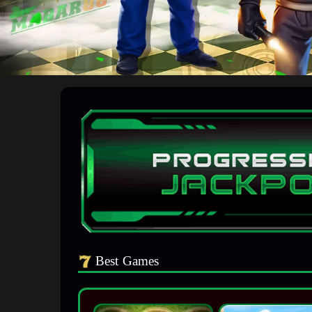
Best Games