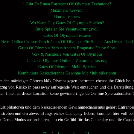
) Gibt Es Einen Entrances Of Olympus Technique?
Maximaler Gewinn
Bonus-features
Wo Kann Guy Gates Of Olympus Spielen?
Bitte Spielen Sie Verantwortungsvoll
Gates Of Olympus Features
Beste Online Casinos Durch Gates Of Olympus Für Spieler Aus Deutschland
Gates Of Olympus Versus Andere Pragmatic Enjoy Slots
Vor- & Nachteile Von Gates Of Olympus
Gates Of Olympus Online – Zusammenfassung
Gates Of Olympus Mobil Spielen
Kombiniere Kaskadierende Gewinne Mit Multiplikatoren
ler den mächtigen Göttern kklk Olymps gegenübertreten ebenso ihr Glück bei
ug von Risiko in pass away aufregende Welt eintauchen und die Darstellung,
nen Ihnen an dieser Location keine gewinnbringende On-line Spielautomaten St
ultiplikatoren und dem kaskadierenden Gewinnmechanismus gehört Entrances
streben und ein abwechslungsreiches Gameplay lieben, kommen hier voll bei i
en Demo-Modus ausprobieren, um ein Gefühl für das Gameplay und die Capab