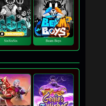
SixSixSix
Beam Boys