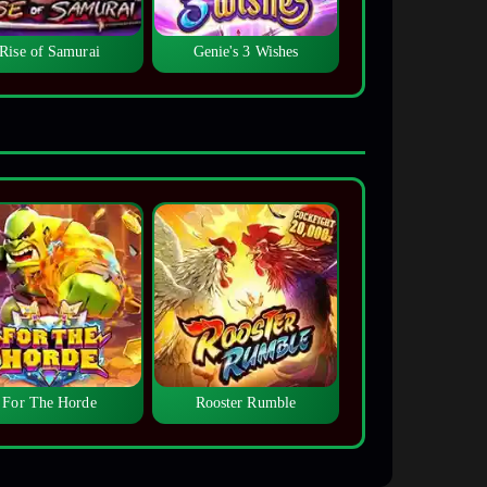
Rise of Samurai
Genie's 3 Wishes
For The Horde
Rooster Rumble