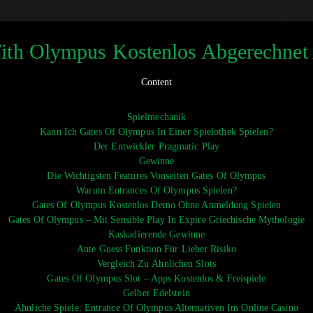
With Olympus Kostenlos Abgerechnet
Content
Spielmechanik
Kann Ich Gates Of Olympus In Einer Spielothek Spielen?
Der Entwickler Pragmatic Play
Gewinne
Die Wichtigsten Features Vonseiten Gates Of Olympus
Warum Entrances Of Olympus Spielen?
Gates Of Olympus Kostenlos Demo Ohne Anmeldung Spielen
Gates Of Olympus – Mit Sensible Play In Expire Griechische Mythologie
Kaskadierende Gewinne
Ante Guess Funktion Für Lieber Risiko
Vergleich Zu Ähnlichen Slots
Gates Of Olympus Slot – Apps Kostenlos & Freispiele
Gelber Edelstein
Ähnliche Spiele: Entrance Of Olympus Alternativen Im Online Casino