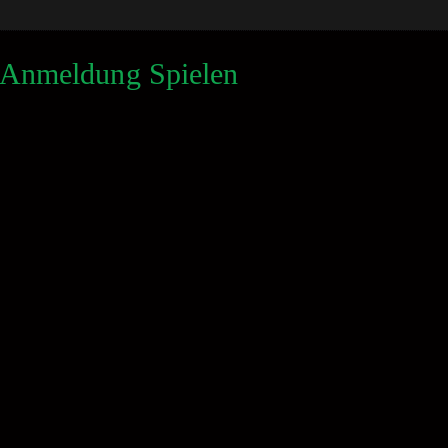
 Anmeldung Spielen