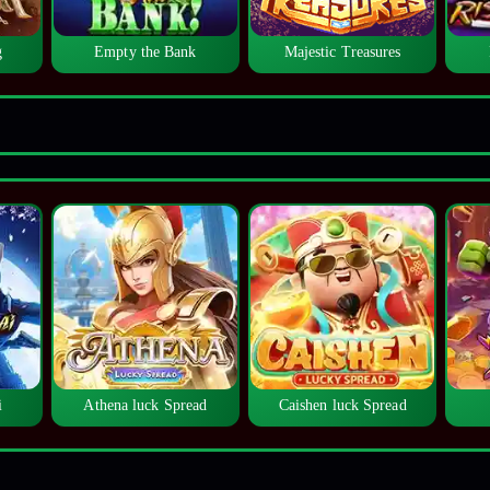
g
Empty the Bank
Majestic Treasures
i
Athena luck Spread
Caishen luck Spread