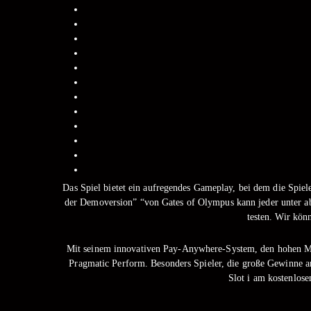
Das Spiel bietet ein aufregendes Gameplay, bei dem die Spie
der Demoversion” “von Gates of Olympus kann jeder unter abz
testen. Wir kön
Mit seinem innovativen Pay-Anywhere-System, den hohen M
Pragmatic Perform. Besonders Spieler, die große Gewinne an
Slot i am kostenlos