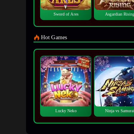
Sword of Ares
Asgardian Risin
Hot Games
Lucky Neko
Ninja vs Samura