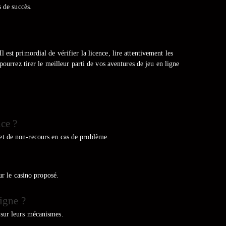
 de succès.
est primordial de vérifier la licence, lire attentivement les
pourrez tirer le meilleur parti de vos aventures de jeu en ligne
nce ?
 et de non-recours en cas de problème.
ur le casino proposé.
ligne ?
s sur leurs mécanismes.