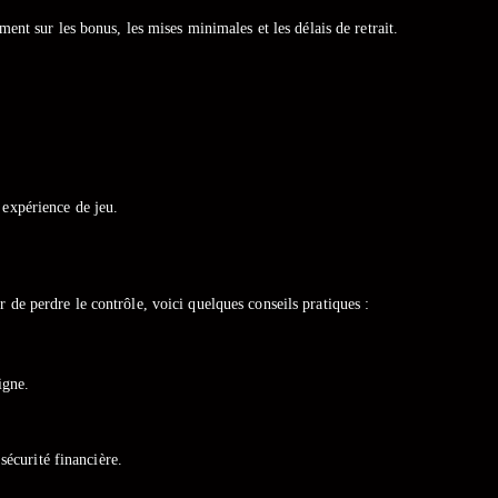
nt sur les bonus, les mises minimales et les délais de retrait.
 expérience de jeu.
r de perdre le contrôle, voici quelques conseils pratiques :
igne.
sécurité financière.