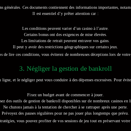
ions générales. Ces documents contiennent des informations importantes, notamme
Il est essentiel d’y prêter attention car :
Les conditions peuvent varier d’un casino à l’autre.
Certains bonus ont des exigences de mise élevées.
Les limitations de retrait peuvent entraver vos gains.
Il peut y avoir des restrictions géographiques sur certains jeux.
s de lire ces conditions, vous éviterez de nombreuses déceptions lors de votre
3. Négliger la gestion de bankroll
 ligne, et le négliger peut vous conduire à des dépenses excessives. Pour évite
Fixez un budget avant de commencer à jouer.
isez des outils de gestion de bankroll disponibles sur de nombreux casinos en l
Ne chutons jamais à la tentation de chercher à se rattraper après une perte.
Prévoyez des pauses régulières pour ne pas jouer plus longtemps que prévu.
tratégies, vous pouvez profiter de vos sessions de jeu tout en préservant votre 