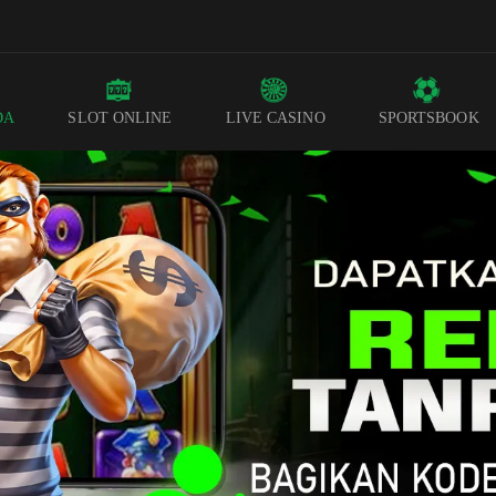
DA
SLOT ONLINE
LIVE CASINO
SPORTSBOOK