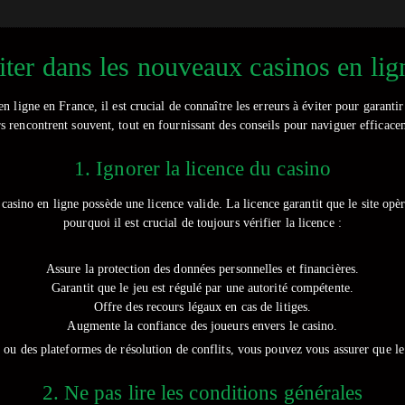
iter dans les nouveaux casinos en li
ligne en France, il est crucial de connaître les erreurs à éviter pour garantir 
rs rencontrent souvent, tout en fournissant des conseils pour naviguer efficace
1. Ignorer la licence du casino
e casino en ligne possède une licence valide. La licence garantit que le site opè
pourquoi il est crucial de toujours vérifier la licence :
Assure la protection des données personnelles et financières.
Garantit que le jeu est régulé par une autorité compétente.
Offre des recours légaux en cas de litiges.
Augmente la confiance des joueurs envers le casino.
o ou des plateformes de résolution de conflits, vous pouvez vous assurer que le
2. Ne pas lire les conditions générales