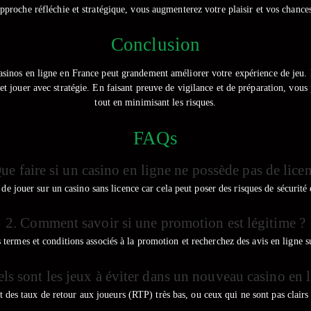
pproche réfléchie et stratégique, vous augmenterez votre plaisir et vos chances
Conclusion
inos en ligne en France peut grandement améliorer votre expérience de jeu. Il 
et jouer avec stratégie. En faisant preuve de vigilance et de préparation, vous 
tout en minimisant les risques.
FAQs
ue faire si un casino en ligne ne possède pas de lice
de jouer sur un casino sans licence car cela peut poser des risques de sécurité
2. Comment savoir si une promotion est légitime ?
s termes et conditions associés à la promotion et recherchez des avis en ligne s
ls sont les jeux à éviter dans un nouveau casino en 
t des taux de retour aux joueurs (RTP) très bas, ou ceux qui ne sont pas clair