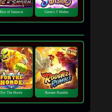
Rise of Samurai
Genie's 3 Wishes
For The Horde
Rooster Rumble