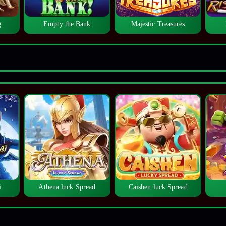
g
Empty the Bank
Majestic Treasures
i
Athena luck Spread
Caishen luck Spread