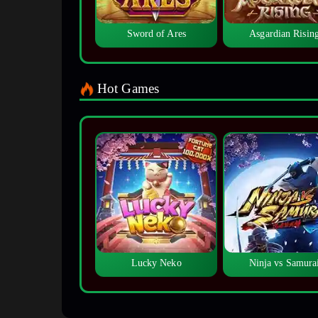
Sword of Ares
Asgardian Risin
Hot Games
Lucky Neko
Ninja vs Samura