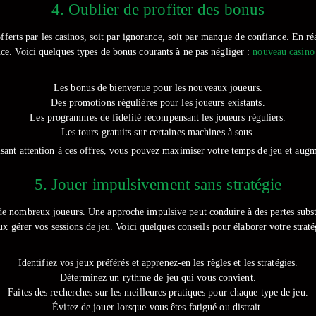
4. Oublier de profiter des bonus
ferts par les casinos, soit par ignorance, soit par manque de confiance. En ré
ce. Voici quelques types de bonus courants à ne pas négliger :
nouveau casino 
Les bonus de bienvenue pour les nouveaux joueurs.
Des promotions régulières pour les joueurs existants.
Les programmes de fidélité récompensant les joueurs réguliers.
Les tours gratuits sur certaines machines à sous.
isant attention à ces offres, vous pouvez maximiser votre temps de jeu et aug
5. Jouer impulsivement sans stratégie
e nombreux joueurs. Une approche impulsive peut conduire à des pertes substant
x gérer vos sessions de jeu. Voici quelques conseils pour élaborer votre straté
Identifiez vos jeux préférés et apprenez-en les règles et les stratégies.
Déterminez un rythme de jeu qui vous convient.
Faites des recherches sur les meilleures pratiques pour chaque type de jeu.
Évitez de jouer lorsque vous êtes fatigué ou distrait.