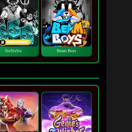
SixSixSix
Beam Boys