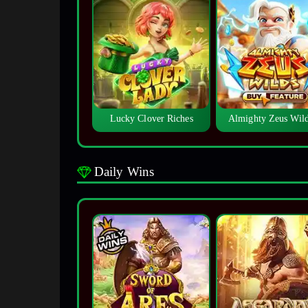
Lucky Clover Riches
Almighty Zeus Wi
Daily Wins