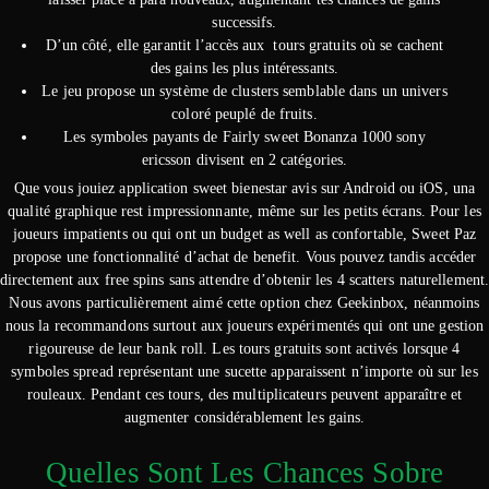
successifs.
D’un côté, elle garantit l’accès aux tours gratuits où se cachent
des gains les plus intéressants.
Le jeu propose un système de clusters semblable dans un univers
coloré peuplé de fruits.
Les symboles payants de Fairly sweet Bonanza 1000 sony
ericsson divisent en 2 catégories.
Que vous jouiez application sweet bienestar avis sur Android ou iOS, una
qualité graphique rest impressionnante, même sur les petits écrans. Pour les
joueurs impatients ou qui ont un budget as well as confortable, Sweet Paz
propose une fonctionnalité d’achat de benefit. Vous pouvez tandis accéder
directement aux free spins sans attendre d’obtenir les 4 scatters naturellement
Nous avons particulièrement aimé cette option chez Geekinbox, néanmoins
nous la recommandons surtout aux joueurs expérimentés qui ont une gestion
rigoureuse de leur bank roll. Les tours gratuits sont activés lorsque 4
symboles spread représentant une sucette apparaissent n’importe où sur les
rouleaux. Pendant ces tours, des multiplicateurs peuvent apparaître et
augmenter considérablement les gains.
Quelles Sont Les Chances Sobre