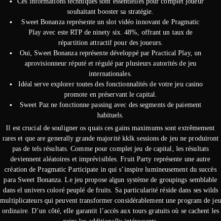
Ces informations techniques sont essentielles pour complet joueur
souhaitant booster sa stratégie.
Sweet Bonanza représente un slot vidéo innovant de Pragmatic
Play avec este RTP de ninety six. 48%, offrant un taux de
répartition attractif pour des joueurs.
Oui, Sweet Bonanza représente développé par Practical Play, un
aprovisionneur réputé et régulé par plusieurs autorités de jeu
internationales.
Idéal serve explorer toutes des fonctionnalités de votre jeu casino
promote en préservant le capital.
Sweet Paz ne fonctionne passing avec des segments de paiement
habituels.
Il est crucial de souligner os quais ces gains maximums sont extrêmement
rares et que are generally grande majorité kklk sessions de jeu ne produiront
pas de tels résultats. Comme pour complet jeu de capital, les résultats
deviennent aléatoires et imprévisibles. Fruit Party représente une autre
création de Pragmatic Participate in qui s’inspire lumineusement du succès
para Sweet Bonanza. Le jeu propose algun système de groupings semblable
dans el univers coloré peuplé de fruits. Sa particularité réside dans ses wilds
multiplicateurs qui peuvent transformer considérablement une program de jeu
ordinaire. D’un côté, elle garantit l’accès aux tours gratuits où se cachent les