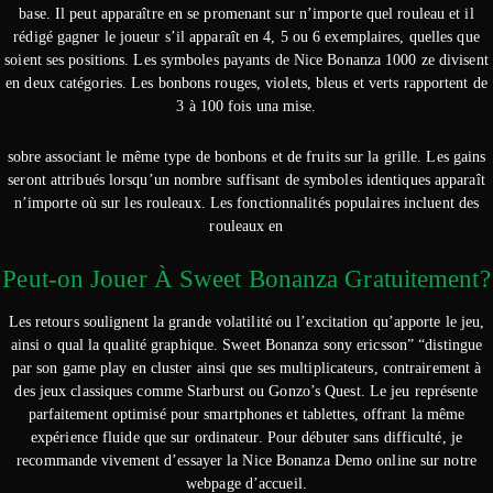
base. Il peut apparaître en se promenant sur n’importe quel rouleau et il
rédigé gagner le joueur s’il apparaît en 4, 5 ou 6 exemplaires, quelles que
soient ses positions. Les symboles payants de Nice Bonanza 1000 ze divisent
en deux catégories. Les bonbons rouges, violets, bleus et verts rapportent de
3 à 100 fois una mise.
sobre associant le même type de bonbons et de fruits sur la grille. Les gains
seront attribués lorsqu’un nombre suffisant de symboles identiques apparaît
n’importe où sur les rouleaux. Les fonctionnalités populaires incluent des
rouleaux en
Peut-on Jouer À Sweet Bonanza Gratuitement?
Les retours soulignent la grande volatilité ou l’excitation qu’apporte le jeu,
ainsi o qual la qualité graphique. Sweet Bonanza sony ericsson” “distingue
par son game play en cluster ainsi que ses multiplicateurs, contrairement à
des jeux classiques comme Starburst ou Gonzo’s Quest. Le jeu représente
parfaitement optimisé pour smartphones et tablettes, offrant la même
expérience fluide que sur ordinateur. Pour débuter sans difficulté, je
recommande vivement d’essayer la Nice Bonanza Demo online sur notre
webpage d’accueil.