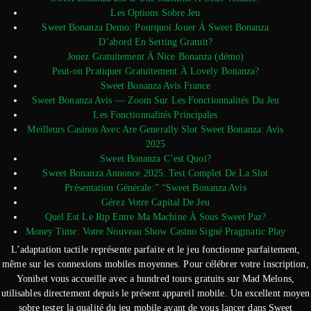
Les Options Sobre Jeu
Sweet Bonanza Demo: Pourquoi Jouer À Sweet Bonanza
D’abord En Setting Gratuit?
Jouez Gratuitement À Nice Bonanza (démo)
Peut-on Pratiquer Gratuitement À Lovely Bonanza?
Sweet Bonanza Avis France
Sweet Bonanza Avis — Zoom Sur Les Fonctionnalités Du Jeu
Les Fonctionnalités Principales
Meilleurs Casinos Avec Are Generally Slot Sweet Bonanza: Avis
2025
Sweet Bonanza C’est Quoi?
Sweet Bonanza Annonce 2025: Test Complet De La Slot
Présentation Générale:” “Sweet Bonanza Avis
Gérez Votre Capital De Jeu
Quel Est Le Rtp Entre Ma Machine À Sous Sweet Paz?
Money Time: Votre Nouveau Show Casino Signé Pragmatic Play
L’adaptation tactile représente parfaite et le jeu fonctionne parfaitement,
même sur les connexions mobiles moyennes. Pour célébrer votre inscription,
Yonibet vous accueille avec a hundred tours gratuits sur Mad Melons,
utilisables directement depuis le présent appareil mobile. Un excellent moyen
sobre tester la qualité du jeu mobile avant de vous lancer dans Sweet