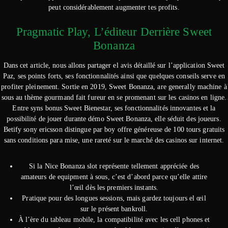
peut considérablement augmenter tes profits.
Pragmatic Play, L’éditeur Derrière Sweet
Bonanza
Dans cet article, nous allons partager el avis détaillé sur l’application Sweet
Paz, ses points forts, ses fonctionnalités ainsi que quelques conseils serve en
profiter pleinement. Sortie en 2019, Sweet Bonanza, are generally machine à
sous au thème gourmand fait fureur en se promenant sur les casinos en ligne.
Entre syns bonus Sweet Bienestar, ses fonctionnalités innovantes et la
possibilité de jouer durante démo Sweet Bonanza, elle séduit des joueurs.
Betify sony ericsson distingue par boy offre généreuse de 100 tours gratuits
sans conditions para mise, une rareté sur le marché des casinos sur internet.
Si la Nice Bonanza slot représente tellement appréciée des
amateurs de equipment à sous, c’est d’abord parce qu’elle attire
l’œil dès les premiers instants.
Pratique pour des longues sessions, mais gardez toujours el œil
sur le présent bankroll.
À l’ère du tableau mobile, la compatibilité avec les cell phones et