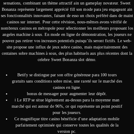
sensations, combinant un thème attractif ain un gameplay novateur. Sweet
Bonanza représente largement apprécié fill son mode para jeu engageant ain
ses fonctionnalités innovantes, faisant de esso un choix préféré dans de maint
casinos sur internet. Pour cette révision, nous-mêmes avons vérifié de
nombreux casinos en métropole pour sélectionner les meilleurs proposant los
angeles machine à sous. En mode en ligne de démonstration, les joueurs ne
pouvez pas retirer vos increases potentiels puisqu’ils seront fictifs. Le web-
site propose une influx de jeux sobre casino, mais majoritairement des
centaines sobre machines à sous, des plus habituels aux plus récentes dont la
celebre Sweet Bonanza slot démo.
Betify se distingue par son offre généreuse para 100 tours
gratuits sans conditions sobre mise, une rareté sur le marché des
casinos en ligne.
bonus de messager pour augmenter leur dépôt.
ℹ️ Le RTP se situe légèrement au-dessus para la moyenne man
marché qui est autour de 96%, ce qui représente un point positif
pour les joueurs.
Ce magnifique titre casino bénéficie d’une adaptation mobile
parfaitement optimisée qui conserve toutes les qualités de la
version pc.