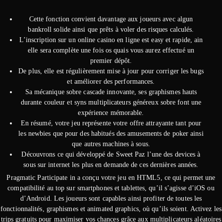
Cette fonction convient davantage aux joueurs avec algun
bankroll solide ainsi que prêts à voler des risques calculés.
L’inscription sur un online casino en ligne est easy et rapide, ain
elle sera complète une fois os quais vous aurez effectué un
premier dépôt.
De plus, elle est régulièrement mise à jour pour corriger les bugs
et améliorer des performances.
Sa mécanique sobre cascade innovante, ses graphismes hauts
durante couleur et syns multiplicateurs généreux sobre font une
expérience mémorable.
En résumé, votre jeu représente votre offre attrayante tant pour
les newbies que pour des habitués des amusements de poker ainsi
que autres machines à sous.
Découvrons ce qui développé de Sweet Paz l’une des devices à
sous sur internet les plus en demande de ces dernières années.
Pragmatic Participate in a conçu votre jeu en HTML5, ce qui permet une
compatibilité au top sur smartphones et tablettes, qu’il s’agisse d’iOS ou
d’Android. Les joueurs sont capables ainsi profiter de toutes les
fonctionnalités, graphismes et animated graphics, où qu’ils soient. Activez les
trips gratuits pour maximiser vos chances grâce aux multiplicateurs aléatoires