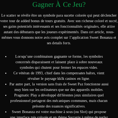
Gagner À Ce Jeu?
Le scatter se révèle être un symbole para sucette colorée qui peut déclencher
votre tour de added bonus de tours gratuits. Avec son richesse coloré et sucré,
ses gains potentiels intéressants et ses fonctionnalités originales, elle attire
autant des débutants que les joueurs expérimentés. Dans cet article, nous-
mêmes vous donnons notre avis complet sur l’application Sweet Bonanza et
ses details forts.
Lorsqu’une combinaison gagnante se forme, les symboles
concernés disparaissent et laissent place à sobre nouveaux
symboles qui chutent pour fermer les espaces vides.
Ce vétéran de 1993, chief dans les compensates baltes, vient
révulser le paysage kklk casinos en ligne.
Par autre part, la version sans frais de Sweet Paz fonctionne aussi
muy bien sur les ordinateurs que sur des appareils mobiles.
Pragmatic Play a développé différentes jeux similaires quel
professionnel partagent des mécaniques communes, mais chacun
présente des nuances significatives.
Sweet Bonanza est votre machine à sous (ou Slot) qui propose
une interface très colorée et un thème Sucrerie à même de parler