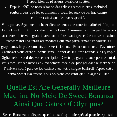
l’apparition de plusieurs symboles scatter.
Depuis 1997, ce nom résonne dans dieses secteurs aussi technical
scuba divers que les equipment à sous, les jeux de on line casino
en direct ainsi que des paris sportifs.
Vous pouvez également acheter directement cette fonctionnalité via l’option
Bonus Buy fill 100 fois votre mise de basic. Casinozer fait una part belle aux
amateurs de travels gratuits avec une offre avantageuse. Ce nouveau casino
recommend une interface moderne qui met parfaitement en valeur les
graphismes impressionnants de Sweet Bonanza. Pour commencer l’aventure,
Casinozer vous offre el bonus sans” “dépôt de 100 free rounds sur Dystopia
Digital rebel Road dès votre inscription. Ces trips gratuits vous permettent de
vous familiariser avec l’environnement face à de plonger dans le marché de
l’univers sucré para ce jeu casino avec votre soigné bankroll. Après cette
demo Sweet Paz revue, nous pouvons convenir qu’il s’agit de l’une
Quelle Est Are Generally Meilleure
Machine No Meio De Sweet Bonanza
Ainsi Que Gates Of Olympus?
Sweet Bonanza ne dispose que d’un seul symbole spécial pour les spins de