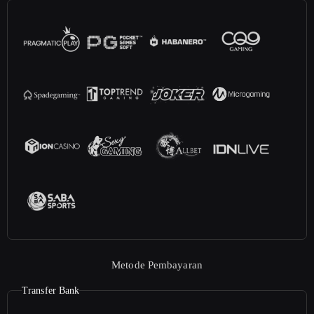
Metode Pembayaran
Transfer Bank