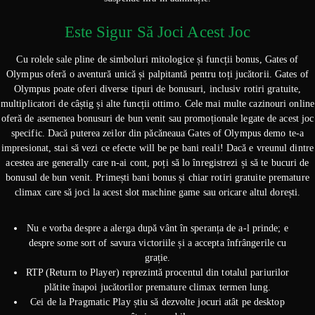
Este Sigur Să Joci Acest Joc
Cu rolele sale pline de simboluri mitologice și funcții bonus, Gates of
Olympus oferă o aventură unică și palpitantă pentru toți jucătorii. Gates of
Olympus poate oferi diverse tipuri de bonusuri, inclusiv rotiri gratuite,
multiplicatori de câștig și alte funcții ottimo. Cele mai multe cazinouri online
oferă de asemenea bonusuri de bun venit sau promoționale legate de acest joc
specific. Dacă puterea zeilor din păcăneaua Gates of Olympus demo te-a
impresionat, stai să vezi ce efecte will be pe bani reali! Dacă e vreunul dintre
acestea are generally care n-ai cont, poți să lo înregistrezi și să te bucuri de
bonusul de bun venit. Primești bani bonus și chiar rotiri gratuite premature
climax care să joci la acest slot machine game sau oricare altul dorești.
Nu e vorba despre a alerga după vânt în speranța de a-l prinde; e
despre some sort of savura victoriile și a accepta înfrângerile cu
grație.
RTP (Return to Player) reprezintă procentul din totalul pariurilor
plătite înapoi jucătorilor premature climax termen lung.
Cei de la Pragmatic Play știu să dezvolte jocuri atât pe desktop