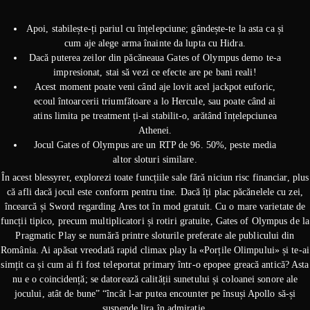
Apoi, stabilește-ți pariul cu înțelepciune; gândește-te la asta ca și
cum aje alege arma înainte da lupta cu Hidra.
Dacă puterea zeilor din păcăneaua Gates of Olympus demo te-a
impresionat, stai să vezi ce efecte are pe bani reali!
Acest moment poate veni când aje lovit acel jackpot euforic,
ecoul întoarcerii triumfătoare a lo Hercule, sau poate când ai
atins limita pe treatment ți-ai stabilit-o, arătând înțelepciunea
Athenei.
Jocul Gates of Olympus are un RTP de 96. 50%, peste media
altor sloturi similare.
În acest blessyrer, explorezi toate funcțiile sale fără niciun risc financiar, plus
că afli dacă jocul este conform pentru tine. Dacă îți plac păcănelele cu zei,
încearcă și Sword regarding Ares tot în mod gratuit. Cu o mare varietate de
funcții tipico, precum multiplicatori și rotiri gratuite, Gates of Olympus de la
Pragmatic Play se numără printre sloturile preferate ale publicului din
România. Ai apăsat vreodată rapid climax play la «Porțile Olimpului» și te-ai
simțit ca și cum ai fi fost teleportat primary într-o epopee greacă antică? Asta
nu e o coincidență; se datorează calității sunetului și coloanei sonore ale
jocului, atât de bune” “încât l-ar putea encounter pe însuși Apollo să-și
suspende lira în admirație.