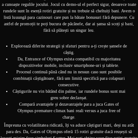
a cunoaște regulile jocului. Jocul cu demo-ul el perfect sigur, deoarece toate
rundele sunt în esență rotiri gratuite și nu trebuie să cheltuiți bani. Avem o
listă luuungă para cazinouri care pun la bătaie bonusuri fără depunere. Cu
astfel de promoții te poți bucura de păcănele, dar ai șansa să scoți și bani,
fără să plătești un singur leu.
Explorează diferite strategii și sfaturi pentru a-ți crește șansele de
câștig.
Da, Entrance of Olympus exista compatibil cu majoritatea
dispozitivelor mobile, inclusiv smartphone-uri și tablete.
Procesul continuă până când nu in nessun caso sunt posibile
combinații câștigătoare, fără um limită specifică para colapsuri
consecutive.
Câștigurile nu vin bătând din palme, iar rundele bonus sunt mai
greu sobre declanșat.
Compară avantajele și dezavantajele para a juca Gates of
Olympus premature climax bani reali versus a juca free of
charge.
Împreuna cu volatilitatea ridicată, îți va aduce câștiguri mari, deși nu atât
para des. Da, Gates of Olympus oferă 15 rotiri gratuite dacă reușești să