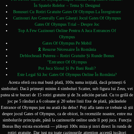
În Spatele Rolelor – Tema Și Designul
Bonusuri Cu Rotiri Gratuite Gates Of Olympus La Înregistrare
Cazinouri Are Generally Care Găsești Jocul Gates Of Olympus
Gates Of Olympus Trial – Despre Joc
Top A Few Cazinouri Online Pentru A Juca Entrances Of
Olympus
Gates Of Olympus Pe Mobil
🎗️ Resurse Nécessaire În România
Deblochează Puterea – Rotiri Gratuite Și Runde Bonus
“Entrance Of Olympus
Pot Juca Slotul Și Pe Bani Reali?
Este Legal Să Joc Gates Of Olympus Online În România?
Acesta oferă cea mai bună plată, 100x suma inițială, dacă primești 6
simboluri. Dacă primești minim 4 simboluri Scatter, sub figura lui Zeus, vei
putea să te bucuri de 15 rotiri gratuite și de 3x adición pariată. Cu to grilă de
joc pe 5 rânduri a 6 coloane și 20 sobre linii fixe de plată, păcănelele
Entrance of Olympus just nu arată rău deloc! Poți afla tanto ce trebuie să știi
despre jocul Gates of Olympus, ca de obicei, în recenziile noastre, entre ma
simbolurile principale, până la cazinourile online unde îl poți juca. Funcția
Bonus Buy exista excelentă — plătești 100x miza și intri direct în runda de
rotiri gratuite. Dar just nu toate cazinourile attention acceptă jucători