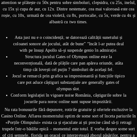
attention se plătește cu 50x pentru sobre simboluri, clepsidra, cu 25x, inelul,
cu 15x și cupa de aur, cu 12x. Dintre nestemate, cea mai valoroasă este cea
roșie, cu 10x, urmată de cea violetă, cu 8x, portocalie, cu 5x, verde cu 4x și
albastră cu two times.
Asta just nu e o coincidență; se datorează calității sunetului și
coloanei sonore ale jocului, atât de bune” “încât l-ar putea deal
with pe însuși Apollo să-și suspende genio în admirație.
Structura jocului Gates of Olympus online este la
neconvențională, dată de plățile care pan apărea oriunde, atâta
timp cât lovești cel puțin 7 simboluri de același fel.
Jocul se remarcă prin grafica sa impresionantă și funcțiile tipico
care pot aduce câștiguri substanțiale are generally gates of
olympus slot.
Conform legislației în vigoare noise România, câștigurile sobre la
jocurile para noroc online sunt supuse impozitării.
Nu rata bonusurile fără depunere, rotirile gratuite și ofertele excluzive la
Casino Online. Aflarea momentului optim de some sort of înceta pariurile în
«Porțile Olimpului» exista ca și ejaculate ai ști precise când să-ți retragi
trupele într-o bătălie epică – momentul este totul. E vorba despre some sort
of citi semnele, florida un oracol ce interpretează zborul păsărilor, pentru a