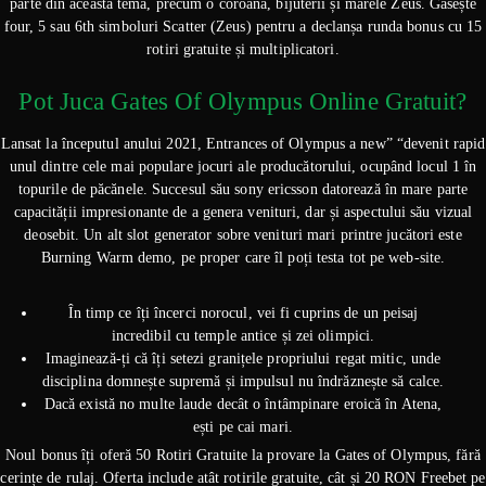
parte din această temă, precum o coroană, bijuterii și marele Zeus. Găsește
four, 5 sau 6th simboluri Scatter (Zeus) pentru a declanșa runda bonus cu 15
rotiri gratuite și multiplicatori.
Pot Juca Gates Of Olympus Online Gratuit?
Lansat la începutul anului 2021, Entrances of Olympus a new” “devenit rapid
unul dintre cele mai populare jocuri ale producătorului, ocupând locul 1 în
topurile de păcănele. Succesul său sony ericsson datorează în mare parte
capacității impresionante de a genera venituri, dar și aspectului său vizual
deosebit. Un alt slot generator sobre venituri mari printre jucători este
Burning Warm demo, pe proper care îl poți testa tot pe web-site.
În timp ce îți încerci norocul, vei fi cuprins de un peisaj
incredibil cu temple antice și zei olimpici.
Imaginează-ți că îți setezi granițele propriului regat mitic, unde
disciplina domnește supremă și impulsul nu îndrăznește să calce.
Dacă există no multe laude decât o întâmpinare eroică în Atena,
ești pe cai mari.
Noul bonus îți oferă 50 Rotiri Gratuite la provare la Gates of Olympus, fără
cerințe de rulaj. Oferta include atât rotirile gratuite, cât și 20 RON Freebet pe