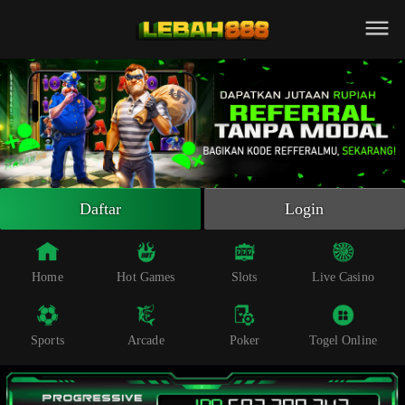
Beranda
Slot Online
Live Casino
Sportsbook
Arcade
Togel Online
Daftar
Login
Poker
Whatsapp
Home
Hot Games
Slots
Live Casino
Telegram
Sports
Arcade
Poker
Togel Online
Livechat