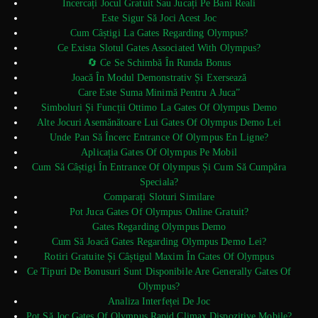
Încercați Jocul Gratuit Sau Jucați Pe Bani Reali
Este Sigur Să Joci Acest Joc
Cum Câștigi La Gates Regarding Olympus?
Ce Exista Slotul Gates Associated With Olympus?
🔄 Ce Se Schimbă În Runda Bonus
Joacă În Modul Demonstrativ Și Exersează
Care Este Suma Minimă Pentru A Juca”
Simboluri Și Funcții Ottimo La Gates Of Olympus Demo
Alte Jocuri Asemănătoare Lui Gates Of Olympus Demo Lei
Unde Pan Să Încerc Entrance Of Olympus En Ligne?
Aplicația Gates Of Olympus Pe Mobil
Cum Să Câștigi În Entrance Of Olympus Și Cum Să Cumpăra
Speciala?
Comparați Sloturi Similare
Pot Juca Gates Of Olympus Online Gratuit?
Gates Regarding Olympus Demo
Cum Să Joacă Gates Regarding Olympus Demo Lei?
Rotiri Gratuite Și Câștigul Maxim În Gates Of Olympus
Ce Tipuri De Bonusuri Sunt Disponibile Are Generally Gates Of
Olympus?
Analiza Interfeței De Joc
Pot Să Joc Gates Of Olympus Rapid Climax Dispozitive Mobile?