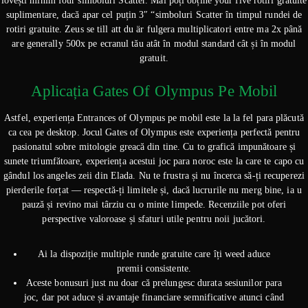
lovești minim four simboluri Scatter. Mai poți obține your five rotiri gratuite
suplimentare, dacă apar cel puțin 3″ “simboluri Scatter în timpul rundei de
rotiri gratuite. Zeus se till att du är fulgera multiplicatori entre ma 2x până
are generally 500x pe ecranul tău atât în modul standard cât și în modul
gratuit.
Aplicația Gates Of Olympus Pe Mobil
Astfel, experiența Entrances of Olympus pe mobil este la la fel para plăcută
ca cea pe desktop. Jocul Gates of Olympus este experiența perfectă pentru
pasionatul sobre mitologie greacă din tine. Cu to grafică impunătoare și
sunete triumfătoare, experiența acestui joc para noroc este la care te capo cu
gândul los angeles zeii din Elada. Nu te frustra și nu încerca să-ți recuperezi
pierderile forțat — respectă-ți limitele și, dacă lucrurile nu merg bine, ia u
pauză și revino mai târziu cu o minte limpede. Recenziile pot oferi
perspective valoroase și sfaturi utile pentru noii jucători.
Ai la dispoziție multiple runde gratuite care îți weed aduce
premii consistente.
Aceste bonusuri just nu doar că prelungesc durata sesiunilor para
joc, dar pot aduce și avantaje financiare semnificative atunci când