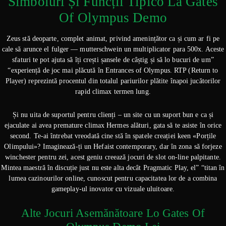
Simboluri Și Funcții Tipico La Gates
Of Olympus Demo
Zeus stă deoparte, complet animat, privind amenințător ca și cum ar fi pe
cale să arunce el fulger — mutterschwein un multiplicator para 500x. Aceste
sfaturi te pot ajuta să îți crești șansele de câștig și să lo bucuri de um”
“experiență de joc mai plăcută în Entrances of Olympus. RTP (Return to
Player) reprezintă procentul din totalul pariurilor plătite înapoi jucătorilor
rapid climax termen lung.
Și nu uita de suportul pentru clienți – un site cu un suport bun e ca și
ejaculate ai avea premature climax Hermes alături, gata să te asiste în orice
second. Te-ai întrebat vreodată cine stă în spatele creației keen «Porțile
Olimpului»? Imaginează-ți un Hefaist contemporary, dar în zona să forjeze
winchester pentru zei, acest geniu creează jocuri de slot on-line palpitante.
Mintea maestră în discuție just nu este alta decât Pragmatic Play, el” “titan în
lumea cazinourilor online, cunoscut pentru capacitatea lor de a combina
gameplay-ul inovator cu vizuale uluitoare.
Alte Jocuri Asemănătoare Lo Gates Of