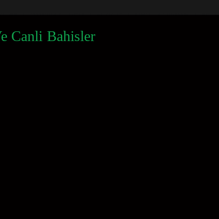
e Canli Bahisler