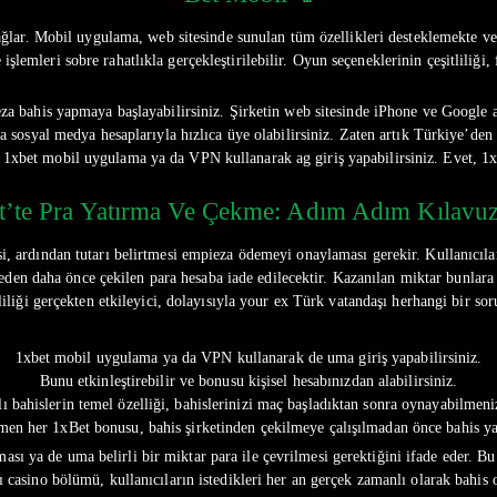
ağlar. Mobil uygulama, web sitesinde sunulan tüm özellikleri desteklemekte ve 
emleri sobre rahatlıkla gerçekleştirilebilir. Oyun seçeneklerinin çeşitliliği, 
a bahis yapmaya başlayabilirsiniz. Şirketin web sitesinde iPhone ve Google an
ya sosyal medya hesaplarıyla hızlıca üye olabilirsiniz. Zaten artık Türkiye’den 
. 1xbet mobil uygulama ya da VPN kullanarak ag giriş yapabilirsiniz. Evet, 1xB
t’te Pra Yatırma Ve Çekme: Adım Adım Kılavuz
 ardından tutarı belirtmesi empieza ödemeyi onaylaması gerekir. Kullanıcılar, 
kiyeden daha önce çekilen para hesaba iade edilecektir. Kazanılan miktar bunla
liliği gerçekten etkileyici, dolayısıyla your ex Türk vatandaşı herhangi bir 
1xbet mobil uygulama ya da VPN kullanarak de uma giriş yapabilirsiniz.
Bunu etkinleştirebilir ve bonusu kişisel hesabınızdan alabilirsiniz.
ı bahislerin temel özelliği, bahislerinizi maç başladıktan sonra oynayabilmeni
n her 1xBet bonusu, bahis şirketinden çekilmeye çalışılmadan önce bahis ya
ması ya de uma belirli bir miktar para ile çevrilmesi gerektiğini ifade eder. B
asino bölümü, kullanıcıların istedikleri her an gerçek zamanlı olarak bahis 