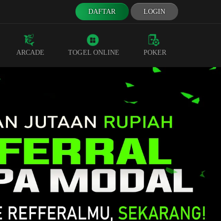
DAFTAR
LOGIN
ARCADE
TOGEL ONLINE
POKER