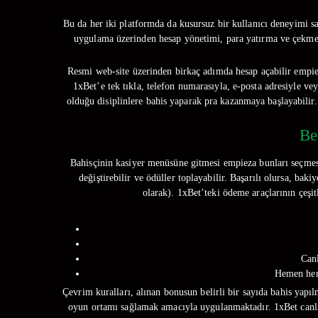
Bu da her iki platformda da kusursuz bir kullanıcı deneyimi s
uygulama üzerinden hesap yönetimi, para yatırma ve çekme işl
Resmi web-site üzerinden birkaç adımda hesap açabilir empiez
1xBet’e tek tıkla, telefon numarasıyla, e-posta adresiyle ve
olduğu disiplinlere bahis yaparak pra kazanmaya başlayabilir
Be
Bahisçinin kasiyer menüsüne gitmesi empieza bunları seçmesi,
değiştirebilir ve ödüller toplayabilir. Başarılı olursa, ba
olarak). 1xBet’teki ödeme araçlarının çeşit
Canl
Hemen heme
Çevrim kuralları, alınan bonusun belirli bir sayıda bahis yapıl
oyun ortamı sağlamak amacıyla uygulanmaktadır. 1xBet canlı c