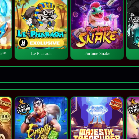
lds™
Le Pharaoh
Fortune Snake