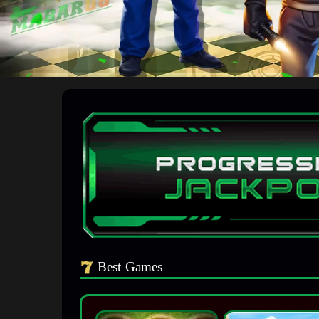
Best Games