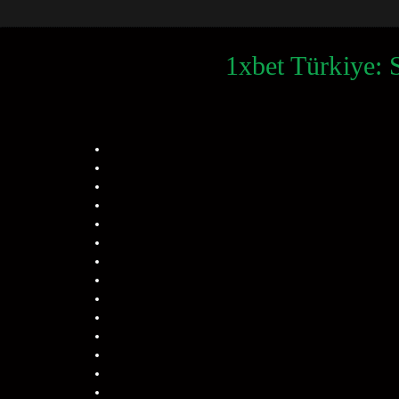
1xbet Türkiye: 