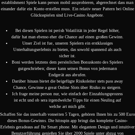
establishment Spiele kann person mobil ausprobieren, abgerechnet dass man
einander dafür ein Konto erstellen muss. Ein relativ neuer Pattern bei Online
Glücksspielen sind Live-Casino Angebote.
Bei diesen Spielen ist perish Volatilität in jeder Regel höher,
dafür hat man ebenso eher die Chance auf einen großen Gewinn.
Unser Ziel ist fue, unseren Spielern ein erstklassiges
Unterhaltungserlebnis zu bieten, das sowohl spannend als auch
sicher ist.
Boni werden letztens dem persönlichen Bonuskonto des Spielers
gutgeschrieben; dieser kann seinen Bonus von jedermann
Endgerät aus abrufen.
Darüber hinaus bietet die beigefügte Risikoleiter stets pass away
Chance, Gewinne a great Online Slots über Risiko zu steigern.
Ich frage meine person nur, wie einfach der Einzahlungsprozess
ist echt und ob sera irgendwelche Tipps für einen Neuling auf
welche art mich gibt.
Schaffen Sie das innerhalb vonseiten 5 Tagen, gehören Ihnen bis zu 500 Euro
dieses Bonus-Gewinns. Die hitnspin app bringt das komplette Casino-
Erlebnis geradeaus auf Ihr Smart phone. Mit elegantem Design und intuitiver
Benutzerführung genießen Sie über 2000 Spiele unter abzug von