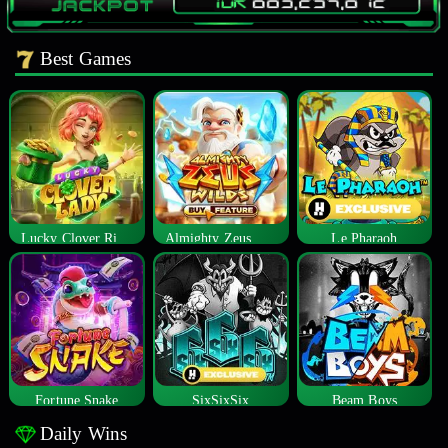
Best Games
Lucky Clover Riches
Almighty Zeus Wilds™
Le Pharaoh
Fortune Snake
SixSixSix
Beam Boys
Daily Wins