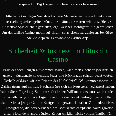
Freispiele für Big Largemouth bass Bonanza bekommen.
Bitte berücksichtigen Sie, dass für jede Methode bestimmte Limits oder
Bearbeitungszeiten gelten können. So können Sie treu sein, dass Sie das
ultimative Spielerlebnis genießen, egal welches Mobilgerät Sie gebrauchen.
Um das Online Casino mobil auf Ihrem Smartphone zu genießen, benötigen
Sie viele speziell entwickelte Casino App.
Sicherheit & Justness Im Hitnspin
Casino
Falls dennoch Fragen aufkommen sollten, kann man einander jederzeit an
unseren Kundendienst wenden, jeder alle Rückfragen schnell beantwortet.
Deshalb erklären wir das Prinzip des Hit’n’Spin” “Willkommensbonus in
Zahlen gerne ausführlich. Nachdem Sie sich als Neuspieler registriert haben,
haben Sie 4 Tage lang Zeit, um sich für den Willkommensbonus zu befinden.
Innerhalb der your five Tage müssen Sie die Umsatzbedingungen erfüllen,
damit Sie dasjenige Geld in Echtgeld umgewandelt haben. Zumindest bis zu
1 Obergrenze, die dem 5-Fachen des Bonusgelds entspricht. Vorzugsweise
unter Slots, denn andere Spiele zählen wirklich nicht vollumfänglich für