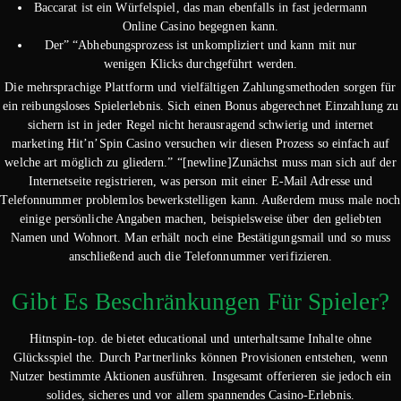
Baccarat ist ein Würfelspiel, das man ebenfalls in fast jedermann
Online Casino begegnen kann.
Der” “Abhebungsprozess ist unkompliziert und kann mit nur
wenigen Klicks durchgeführt werden.
Die mehrsprachige Plattform und vielfältigen Zahlungsmethoden sorgen für
ein reibungsloses Spielerlebnis. Sich einen Bonus abgerechnet Einzahlung zu
sichern ist in jeder Regel nicht herausragend schwierig und internet
marketing Hit’n’Spin Casino versuchen wir diesen Prozess so einfach auf
welche art möglich zu gliedern.” “[newline]Zunächst muss man sich auf der
Internetseite registrieren, was person mit einer E-Mail Adresse und
Telefonnummer problemlos bewerkstelligen kann. Außerdem muss male noch
einige persönliche Angaben machen, beispielsweise über den geliebten
Namen und Wohnort. Man erhält noch eine Bestätigungsmail und so muss
anschließend auch die Telefonnummer verifizieren.
Gibt Es Beschränkungen Für Spieler?
Hitnspin-top. de bietet educational und unterhaltsame Inhalte ohne
Glücksspiel the. Durch Partnerlinks können Provisionen entstehen, wenn
Nutzer bestimmte Aktionen ausführen. Insgesamt offerieren sie jedoch ein
solides, sicheres und vor allem spannendes Casino-Erlebnis.