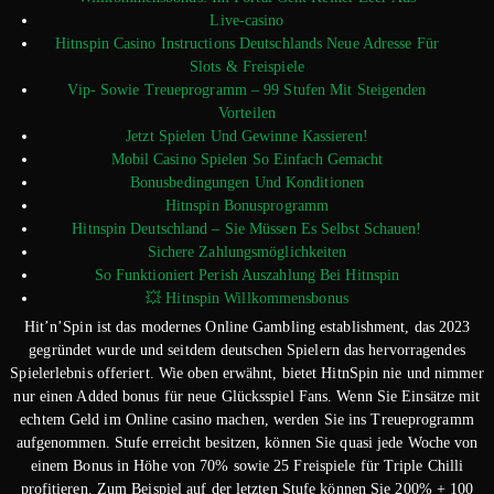
Live-сasino
Hitnspin Casino Instructions Deutschlands Neue Adresse Für
Slots & Freispiele
Vip- Sowie Treueprogramm – 99 Stufen Mit Steigenden
Vorteilen
Jetzt Spielen Und Gewinne Kassieren!
Mobil Casino Spielen So Einfach Gemacht
Bonusbedingungen Und Konditionen
Hitnspin Bonusprogramm
Hitnspin Deutschland – Sie Müssen Es Selbst Schauen!
Sichere Zahlungsmöglichkeiten
So Funktioniert Perish Auszahlung Bei Hitnspin
💥 Hitnspin Willkommensbonus
Hit’n’Spin ist das modernes Online Gambling establishment, das 2023
gegründet wurde und seitdem deutschen Spielern das hervorragendes
Spielerlebnis offeriert. Wie oben erwähnt, bietet HitnSpin nie und nimmer
nur einen Added bonus für neue Glücksspiel Fans. Wenn Sie Einsätze mit
echtem Geld im Online casino machen, werden Sie ins Treueprogramm
aufgenommen. Stufe erreicht besitzen, können Sie quasi jede Woche von
einem Bonus in Höhe von 70% sowie 25 Freispiele für Triple Chilli
profitieren. Zum Beispiel auf der letzten Stufe können Sie 200% + 100