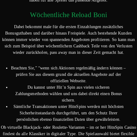
haben für alle Spieler das passende Angebot.
Wöchentliche Reload Boni
Dabei bekommt male für die ersten Einzahlungen zusätzliches
Bonusguthaben und darüber hinaus Freispiele. Auch bestehende Kunden
können immer wieder von spannenden Angeboten profitieren. So kann man
sich zum Beispiel über wöchentlichem Cashback Teile von den Verlusten
wieder zurückholen, pass away man in dieser Zeit gemacht hat.
Beachten Sie,” “wenn sich Aktionen regelmäßig ändern können –
prüfen Sie aus diesem grund die aktuellen Angebote auf der
offiziellen Webseite.
Du kannst unter Hit’n Spin aus vielen sicheren
Zahlungsmethoden wählen und uns dabei direkt einen Bonus
sichern.
Sämtliche Transaktionen unter HitnSpins werden mit höchsten
Sicherheitsstandards durchgeführt, um den Schutz Ihrer
persönlichen ebenso finanziellen Daten über gewährleisten.
Ob virtuelle Blackjack- oder Roulette-Varianten – im or her HitnSpin Casino
findest du alle Klassiker in digitaler Type. Die Spielauswahl bietet flexible