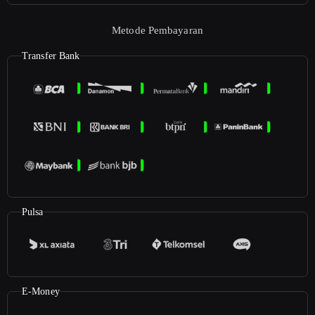
Metode Pembayaran
Transfer Bank
Pulsa
E-Money