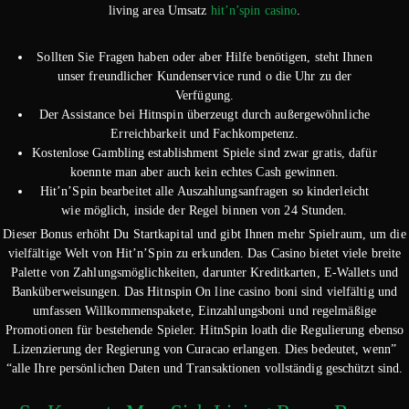
living area Umsatz
hit’n’spin casino
.
Sollten Sie Fragen haben oder aber Hilfe benötigen, steht Ihnen
unser freundlicher Kundenservice rund o die Uhr zu der
Verfügung.
Der Assistance bei Hitnspin überzeugt durch außergewöhnliche
Erreichbarkeit und Fachkompetenz.
Kostenlose Gambling establishment Spiele sind zwar gratis, dafür
koennte man aber auch kein echtes Cash gewinnen.
Hit’n’Spin bearbeitet alle Auszahlungsanfragen so kinderleicht
wie möglich, inside der Regel binnen von 24 Stunden.
Dieser Bonus erhöht Du Startkapital und gibt Ihnen mehr Spielraum, um die
vielfältige Welt von Hit’n’Spin zu erkunden. Das Casino bietet viele breite
Palette von Zahlungsmöglichkeiten, darunter Kreditkarten, E-Wallets und
Banküberweisungen. Das Hitnspin On line casino boni sind vielfältig und
umfassen Willkommenspakete, Einzahlungsboni und regelmäßige
Promotionen für bestehende Spieler. HitnSpin loath die Regulierung ebenso
Lizenzierung der Regierung von Curacao erlangen. Dies bedeutet, wenn”
“alle Ihre persönlichen Daten und Transaktionen vollständig geschützt sind.