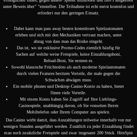
ermöglichen Ihnen, gegen andere Spieler anzutreten und Ihre Fähigkeiten
unter Beweis über” “einstellen. Die Teilnahme ist echt meist kostenlos und
erfordert nur den geringen Einsatz.
Dabei kann man pass away besten kostenlosen Spielautomaten
erleben und sich mit den Mechaniken vertraut machen, unter
abzug von dass man das Risiko eingeht.
Das ist, wo sie exklusive Promo-Codes ziemlich häufig für
Sachen auf welche weise Freispiele, keine Einzahlungsboni,
Reload-Boni, Sie nennen es.
Sowohl klassische Früchteslots als auch moderne Spielautomaten
durch vielen Features besitzen Vorteile, die male gegen die
Schwächen abwägen muss.
Ein mobile phones und Desktop-Casino-Konto zu haben, bietet
Ihnen viele Vorteile.
Mit einem Konto haben Sie Zugriff auf Ihre Lieblings-
Casinospiele, unabhängig davon, ob Sie vonseiten Ihrem
Mobiltelefon oder Ihrem Computer aus spielen.
Das Casino wirbt damit, dass Auszahlungen teilweise innerhalb von nur
wenigen Stunden ausgeführt werden. Zusätlich zu jeder Einzahlung findet
man noch zusätzliche Freispiele und zwar insgesamt 200 Stück. HitnSpin