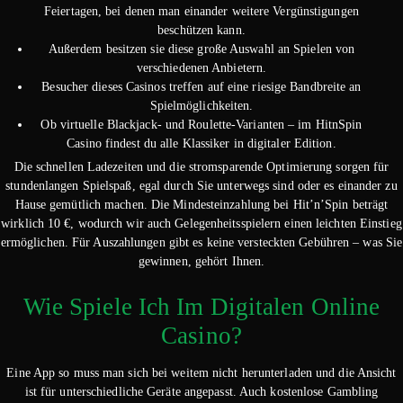
Feiertagen, bei denen man einander weitere Vergünstigungen
beschützen kann.
Außerdem besitzen sie diese große Auswahl an Spielen von
verschiedenen Anbietern.
Besucher dieses Casinos treffen auf eine riesige Bandbreite an
Spielmöglichkeiten.
Ob virtuelle Blackjack- und Roulette-Varianten – im HitnSpin
Casino findest du alle Klassiker in digitaler Edition.
Die schnellen Ladezeiten und die stromsparende Optimierung sorgen für
stundenlangen Spielspaß, egal durch Sie unterwegs sind oder es einander zu
Hause gemütlich machen. Die Mindesteinzahlung bei Hit’n’Spin beträgt
wirklich 10 €, wodurch wir auch Gelegenheitsspielern einen leichten Einstieg
ermöglichen. Für Auszahlungen gibt es keine versteckten Gebühren – was Sie
gewinnen, gehört Ihnen.
Wie Spiele Ich Im Digitalen Online
Casino?
Eine App so muss man sich bei weitem nicht herunterladen und die Ansicht
ist für unterschiedliche Geräte angepasst. Auch kostenlose Gambling