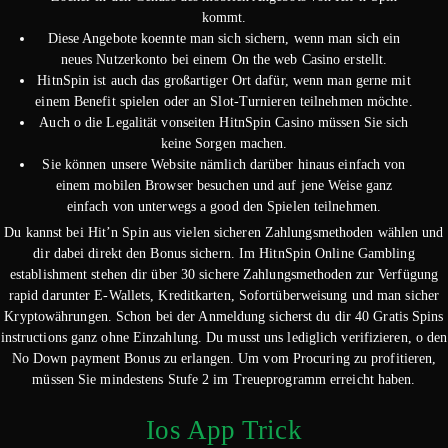
kommt.
Diese Angebote koennte man sich sichern, wenn man sich ein
neues Nutzerkonto bei einem On the web Casino erstellt.
HitnSpin ist auch das großartiger Ort dafür, wenn man gerne mit
einem Benefit spielen oder an Slot-Turnieren teilnehmen möchte.
Auch o die Legalität vonseiten HitnSpin Casino müssen Sie sich
keine Sorgen machen.
Sie können unsere Website nämlich darüber hinaus einfach von
einem mobilen Browser besuchen und auf jene Weise ganz
einfach von unterwegs a good den Spielen teilnehmen.
Du kannst bei Hit’n Spin aus vielen sicheren Zahlungsmethoden wählen und
dir dabei direkt den Bonus sichern. Im HitnSpin Online Gambling
establishment stehen dir über 30 sichere Zahlungsmethoden zur Verfügung
rapid darunter E-Wallets, Kreditkarten, Sofortüberweisung und man sicher
Kryptowährungen. Schon bei der Anmeldung sicherst du dir 40 Gratis Spins
instructions ganz ohne Einzahlung. Du musst uns lediglich verifizieren, o den
No Down payment Bonus zu erlangen. Um vom Procuring zu profitieren,
müssen Sie mindestens Stufe 2 im Treueprogramm erreicht haben.
Ios App Trick