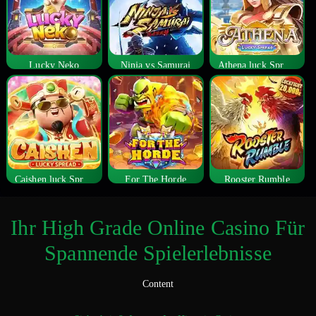
Lucky Neko
Ninja vs Samurai
Athena luck Spread
Caishen luck Spread
For The Horde
Rooster Rumble
Ihr High Grade Online Casino Für
Spannende Spielerlebnisse
Content