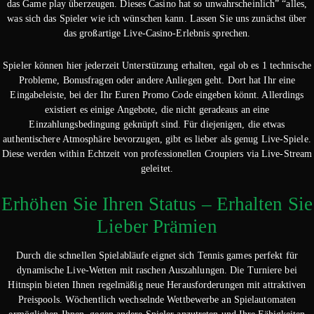
das Game play überzeugen. Dieses Casino hat so unwahrscheinlich” “alles,
was sich das Spieler wie ich wünschen kann. Lassen Sie uns zunächst über
das großartige Live-Casino-Erlebnis sprechen.
Spieler können hier jederzeit Unterstützung erhalten, egal ob es 1 technische
Probleme, Bonusfragen oder andere Anliegen geht. Dort hat Ihr eine
Eingabeleiste, bei der Ihr Euren Promo Code eingeben könnt. Allerdings
existiert es einige Angebote, die nicht geradeaus an eine
Einzahlungsbedingung geknüpft sind. Für diejenigen, die etwas
authentischere Atmosphäre bevorzugen, gibt es lieber als genug Live-Spiele.
Diese werden within Echtzeit von professionellen Croupiers via Live-Stream
geleitet.
Erhöhen Sie Ihren Status – Erhalten Sie
Lieber Prämien
Durch die schnellen Spielabläufe eignet sich Tennis games perfekt für
dynamische Live-Wetten mit raschen Auszahlungen. Die Turniere bei
Hitnspin bieten Ihnen regelmäßig neue Herausforderungen mit attraktiven
Preispools. Wöchentlich wechselnde Wettbewerbe an Spielautomaten