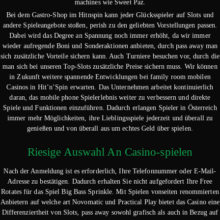
machines wie Sweet Paz.
Bei dem Gastro-Shop im Hitnspin kann jeder Glücksspieler auf Slots und
andere Spieleangebote stoßen, perish zu den geliebten Vorstellungen passen.
Dabei wird das Degree an Spannung noch immer erhöht, da wir immer
wieder aufregende Boni und Sonderaktionen anbieten, durch pass away man
sich zusätzliche Vorteile sichern kann. Auch Turniere besuchen vor, durch die
man sich bei unseren Top-Slots zusätzliche Preise sichern muss. Wir können
in Zukunft weitere spannende Entwicklungen bei family room mobilen
Casinos in Hit’n’Spin erwarten. Das Unternehmen arbeitet kontinuierlich
daran, das mobile phone Spielerlebnis weiter zu verbessern und direkte
Spiele und Funktionen einzuführen. Dadurch erlangen Spieler in Österreich
immer mehr Möglichkeiten, ihre Lieblingsspiele jederzeit und überall zu
genießen und von überall aus um echtes Geld über spielen.
Riesige Auswahl An Casino-spielen
Nach der Anmeldung ist es erforderlich, Ihre Telefonnummer oder E-Mail-
Adresse zu bestätigen. Dadurch erhalten Sie nicht aufgefordert Ihre Free
Rotates für das Spiel Big Bass Sprinkle. Mit Spielen vonseiten renommierten
Anbietern auf welche art Novomatic und Practical Play bietet das Casino eine
Differenziertheit von Slots, pass away sowohl grafisch als auch in Bezug auf