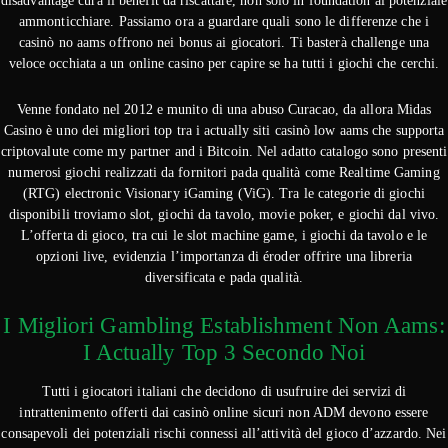
disadvantage cura il benefit da riscattare, non solo in foundation al potenziale
ammonticchiare. Passiamo ora a guardare quali sono le differenze che i
casinò no aams offrono nei bonus ai giocatori. Ti basterà challenge una
veloce occhiata a un online casino per capire se ha tutti i giochi che cerchi.
Venne fondato nel 2012 e munito di una abuso Curacao, da allora Midas
Casino è uno dei migliori top tra i actually siti casinò low aams che supporta
criptovalute come my partner and i Bitcoin. Nel adatto catalogo sono presenti
numerosi giochi realizzati da fornitori pada qualità come Realtime Gaming
(RTG) electronic Visionary iGaming (ViG). Tra le categorie di giochi
disponibili troviamo slot, giochi da tavolo, movie poker, e giochi dal vivo.
L’offerta di gioco, tra cui le slot machine game, i giochi da tavolo e le
opzioni live, evidenzia l’importanza di éroder offrire una libreria
diversificata e pada qualità.
I Migliori Gambling Establishment Non Aams:
I Actually Top 3 Secondo Noi
Tutti i giocatori italiani che decidono di usufruire dei servizi di
intrattenimento offerti dai casinò online sicuri non ADM devono essere
consapevoli dei potenziali rischi connessi all’attività del gioco d’azzardo. Nei