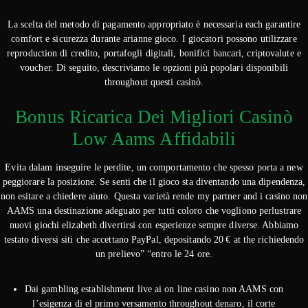
La scelta del metodo di pagamento appropriato è necessaria each garantire
comfort e sicurezza durante arianne gioco. I giocatori possono utilizzare
reproduction di credito, portafogli digitali, bonifici bancari, criptovalute e
voucher. Di seguito, descriviamo le opzioni più popolari disponibili
throughout questi casinò.
Bonus Ricarica Dei Migliori Casinò
Low Aams Affidabili
Evita dalam inseguire le perdite, un comportamento che spesso porta a new
peggiorare la posizione. Se senti che il gioco sta diventando una dipendenza,
non esitare a chiedere aiuto. Questa varietà rende my partner and i casino non
AAMS una destinazione adeguato per tutti coloro che vogliono perlustrare
nuovi giochi elizabeth divertirsi con esperienze sempre diverse. Abbiamo
testato diversi siti che accettano PayPal, depositando 20 € at the richiedendo
un prelievo” “entro le 24 ore.
Dai gambling establishment live ai on line casino non AAMS con
l’esigenza di el primo versamento throughout denaro, il corte