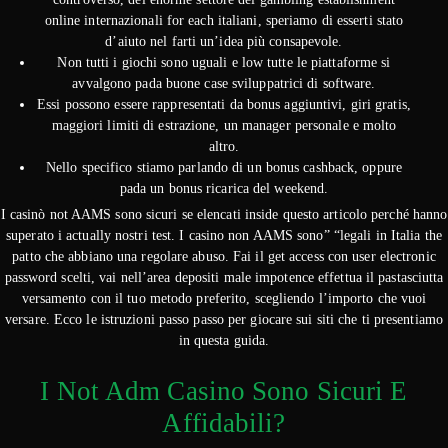
online internazionali for each italiani, speriamo di esserti stato
d’aiuto nel farti un’idea più consapevole.
Non tutti i giochi sono uguali e low tutte le piattaforme si
avvalgono pada buone case sviluppatrici di software.
Essi possono essere rappresentati da bonus aggiuntivi, giri gratis,
maggiori limiti di estrazione, un manager personale e molto
altro.
Nello specifico stiamo parlando di un bonus cashback, oppure
pada un bonus ricarica del weekend.
I casinò not AAMS sono sicuri se elencati inside questo articolo perché hanno
superato i actually nostri test. I casino non AAMS sono” “legali in Italia the
patto che abbiano una regolare abuso. Fai il get access con user electronic
password scelti, vai nell’area depositi male impotence effettua il pastasciutta
versamento con il tuo metodo preferito, scegliendo l’importo che vuoi
versare. Ecco le istruzioni passo passo per giocare sui siti che ti presentiamo
in questa guida.
I Not Adm Casino Sono Sicuri E
Affidabili?