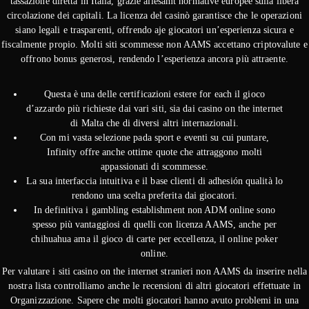
tassazione diretta in Italia, grazie allesamt normative europee sulla libera
circolazione dei capitali. La licenza del casinò garantisce che le operazioni
siano legali e trasparenti, offrendo aje giocatori un’esperienza sicura e
fiscalmente propio. Molti siti scommesse non AAMS accettano criptovalute e
offrono bonus generosi, rendendo l’esperienza ancora più attraente.
Questa è una delle certificazioni estere for each il gioco
d’azzardo più richieste dai vari siti, sia dai casino on the internet
di Malta che di diversi altri internazionali.
Con mi vasta selezione pada sport e eventi su cui puntare,
Infinity offre anche ottime quote che attraggono molti
appassionati di scommesse.
La sua interfaccia intuitiva e il base clienti di adhesión qualità lo
rendono una scelta preferita dai giocatori.
In definitiva i gambling establishment non ADM online sono
spesso più vantaggiosi di quelli con licenza AAMS, anche per
chihuahua ama il gioco di carte per eccellenza, il online poker
online.
Per valutare i siti casino on the internet stranieri non AAMS da inserire nella
nostra lista controlliamo anche le recensioni di altri giocatori effettuate in
Organizzazione. Sapere che molti giocatori hanno avuto problemi in una