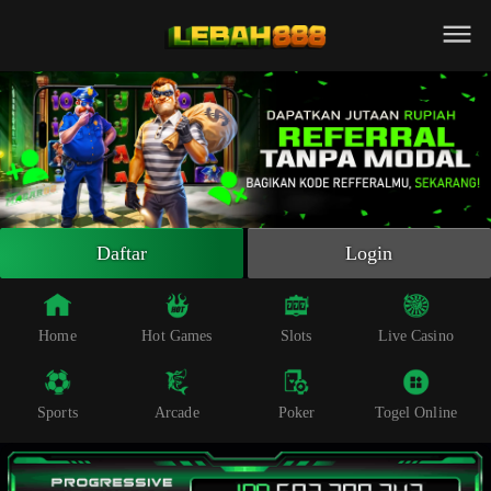
Beranda
Slot Online
Live Casino
Sportsbook
Arcade
Togel Online
Daftar
Login
Poker
Whatsapp
Home
Hot Games
Slots
Live Casino
Telegram
Sports
Arcade
Poker
Togel Online
Livechat