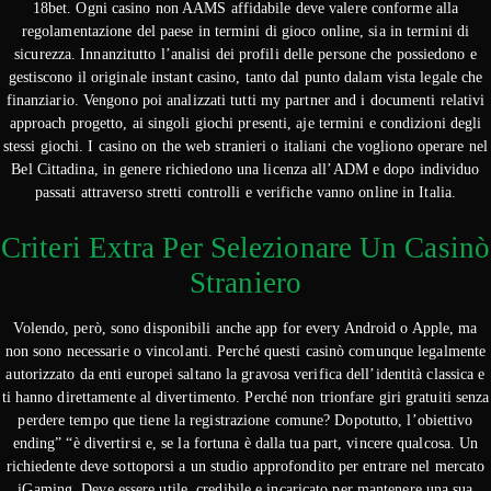
18bet. Ogni casino non AAMS affidabile deve valere conforme alla
regolamentazione del paese in termini di gioco online, sia in termini di
sicurezza. Innanzitutto l’analisi dei profili delle persone che possiedono e
gestiscono il originale instant casino, tanto dal punto dalam vista legale che
finanziario. Vengono poi analizzati tutti my partner and i documenti relativi
approach progetto, ai singoli giochi presenti, aje termini e condizioni degli
stessi giochi. I casino on the web stranieri o italiani che vogliono operare nel
Bel Cittadina, in genere richiedono una licenza all’ADM e dopo individuo
passati attraverso stretti controlli e verifiche vanno online in Italia.
Criteri Extra Per Selezionare Un Casinò
Straniero
Volendo, però, sono disponibili anche app for every Android o Apple, ma
non sono necessarie o vincolanti. Perché questi casinò comunque legalmente
autorizzato da enti europei saltano la gravosa verifica dell’identità classica e
ti hanno direttamente al divertimento. Perché non trionfare giri gratuiti senza
perdere tempo que tiene la registrazione comune? Dopotutto, l’obiettivo
ending” “è divertirsi e, se la fortuna è dalla tua part, vincere qualcosa. Un
richiedente deve sottoporsi a un studio approfondito per entrare nel mercato
iGaming. Deve essere utile, credibile e incaricato per mantenere una sua