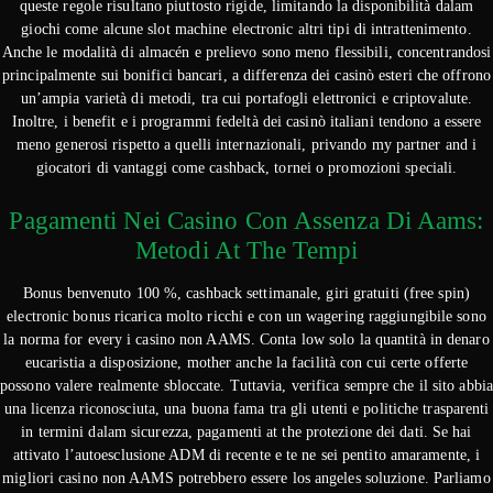
queste regole risultano piuttosto rigide, limitando la disponibilità dalam
giochi come alcune slot machine electronic altri tipi di intrattenimento.
Anche le modalità di almacén e prelievo sono meno flessibili, concentrandosi
principalmente sui bonifici bancari, a differenza dei casinò esteri che offrono
un’ampia varietà di metodi, tra cui portafogli elettronici e criptovalute.
Inoltre, i benefit e i programmi fedeltà dei casinò italiani tendono a essere
meno generosi rispetto a quelli internazionali, privando my partner and i
giocatori di vantaggi come cashback, tornei o promozioni speciali.
Pagamenti Nei Casino Con Assenza Di Aams:
Metodi At The Tempi
Bonus benvenuto 100 %, cashback settimanale, giri gratuiti (free spin)
electronic bonus ricarica molto ricchi e con un wagering raggiungibile sono
la norma for every i casino non AAMS. Conta low solo la quantità in denaro
eucaristia a disposizione, mother anche la facilità con cui certe offerte
possono valere realmente sbloccate. Tuttavia, verifica sempre che il sito abbia
una licenza riconosciuta, una buona fama tra gli utenti e politiche trasparenti
in termini dalam sicurezza, pagamenti at the protezione dei dati. Se hai
attivato l’autoesclusione ADM di recente e te ne sei pentito amaramente, i
migliori casino non AAMS potrebbero essere los angeles soluzione. Parliamo