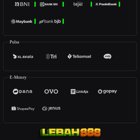
Pulsa
E-Money