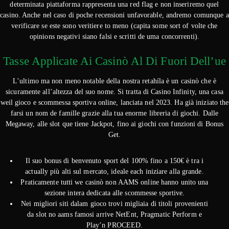
determinata piattaforma rappresenta una red flag e non inseriremo quel
casino. Anche nel caso di poche recensioni unfavorable, andremo comunque a
verificare se este sono veritiere to meno (capita some sort of volte che
opinions negativi siano falsi e scritti de uma concorrenti).
Tasse Applicate Ai Casinò Al Di Fuori Dell’ue
L’ultimo ma non meno notable della nostra retahíla è un casinò che è
sicuramente all’altezza del suo nome. Si tratta di Casino Infinity, una casa
weil gioco e scommessa sportiva online, lanciata nel 2023. Ha già iniziato the
farsi un nom de famille grazie alla tua enorme libreria di giochi. Dalle
Megaway, alle slot que tiene Jackpot, fino ai giochi con funzioni di Bonus
Get.
Il suo bonus di benvenuto sport del 100% fino a 150€ è tra i
actually più alti sul mercato, ideale each iniziare alla grande.
Praticamente tutti we casinò non AAMS online hanno unito una
sezione intera dedicata alle scommesse sportive.
Nei migliori siti dalam gioco trovi migliaia di titoli provenienti
da slot no aams famosi arrive NetEnt, Pragmatic Perform e
Play’n PROCEED.