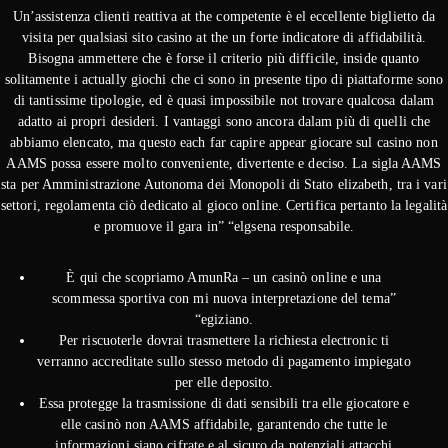
Un’assistenza clienti reattiva at the competente è el eccellente biglietto da
visita per qualsiasi sito casino at the un forte indicatore di affidabilità.
Bisogna ammettere che è forse il criterio più difficile, inside quanto
solitamente i actually giochi che ci sono in presente tipo di piattaforme sono
di tantissime tipologie, ed è quasi impossibile not trovare qualcosa dalam
adatto ai propri desideri. I vantaggi sono ancora dalam più di quelli che
abbiamo elencato, ma questo each far capire appear giocare sul casino non
AAMS possa essere molto conveniente, divertente e deciso. La sigla AAMS
sta per Amministrazione Autonoma dei Monopoli di Stato elizabeth, tra i vari
settori, regolamenta ciò dedicato al gioco online. Certifica pertanto la legalità
e promuove il gara in” “elgsena responsabile.
È qui che scopriamo AmunRa – un casinò online e una
scommessa sportiva con mi nuova interpretazione del tema”
“egiziano.
Per riscuoterle dovrai trasmettere la richiesta electronic ti
verranno accreditate sullo stesso metodo di pagamento impiegato
per elle deposito.
Essa protegge la trasmissione di dati sensibili tra elle giocatore e
elle casinò non AAMS affidabile, garantendo che tutte le
informazioni siano cifrate e al sicuro da potenziali attacchi