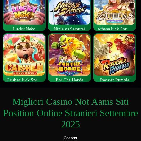
Lucky Neko
Ninja vs Samurai
Athena luck Spread
Caishen luck Spread
For The Horde
Rooster Rumble
Migliori Casino Not Aams Siti
Position Online Stranieri Settembre
2025
Content