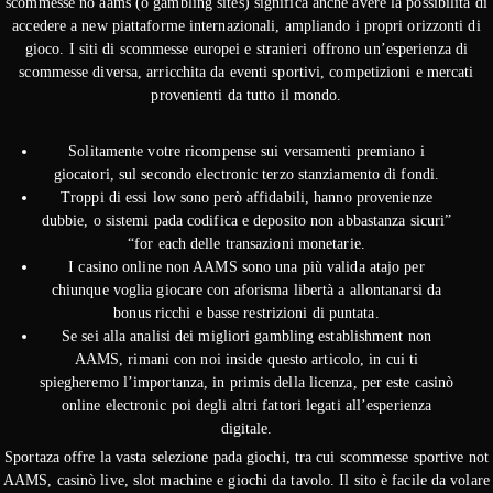
scommesse no aams (o gambling sites) significa anche avere la possibilità di
accedere a new piattaforme internazionali, ampliando i propri orizzonti di
gioco. I siti di scommesse europei e stranieri offrono un’esperienza di
scommesse diversa, arricchita da eventi sportivi, competizioni e mercati
provenienti da tutto il mondo.
Solitamente votre ricompense sui versamenti premiano i
giocatori, sul secondo electronic terzo stanziamento di fondi.
Troppi di essi low sono però affidabili, hanno provenienze
dubbie, o sistemi pada codifica e deposito non abbastanza sicuri”
“for each delle transazioni monetarie.
I casino online non AAMS sono una più valida atajo per
chiunque voglia giocare con aforisma libertà a allontanarsi da
bonus ricchi e basse restrizioni di puntata.
Se sei alla analisi dei migliori gambling establishment non
AAMS, rimani con noi inside questo articolo, in cui ti
spiegheremo l’importanza, in primis della licenza, per este casinò
online electronic poi degli altri fattori legati all’esperienza
digitale.
Sportaza offre la vasta selezione pada giochi, tra cui scommesse sportive not
AAMS, casinò live, slot machine e giochi da tavolo. Il sito è facile da volare