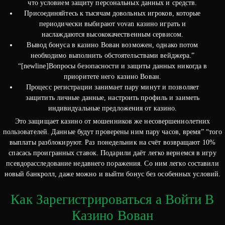
что условием защиту персональных данных и средств.
Присоединяйтесь к тысячам довольных игроков, которые
периодически выбирают vovan казино играть и
наслаждаются высококачественным сервисом.
Вывод бонуса в казино Вован возможен, однако потом
необходимо выполнить обстоятельствами вейджера.”
“[newline]Вопросы безопасности и защиты данных никогда в
приоритете него казино Вован.
Процесс регистрации занимает пару минут и позволяет
защитить личные данные, настроить профиль и заиметь
индивидуальные предложения от казино.
Это защищает казино от мошенников же несовершеннолетних
пользователей. Данные будут проверены ним пару часов, время” “того
выплаты разблокируют. Раз понедельник на счёт возвращают 10%
спасась проигранных ставок. Подарили даёт легко вернемся в игру
псевдорасследование недавнего поражения. Со ним легко составили
новый банкролл, даже можно и выйти бонус без особенных условий.
Как Зарегистрироваться а Войти В
Казино Вован