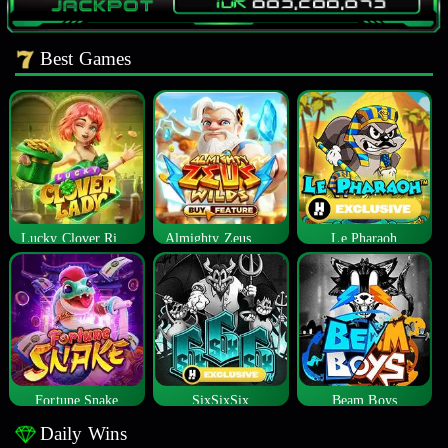
Best Games
Lucky Clover Riches
Almighty Zeus Wilds™
Le Pharaoh
Fortune Snake
SixSixSix
Beam Boys
Daily Wins