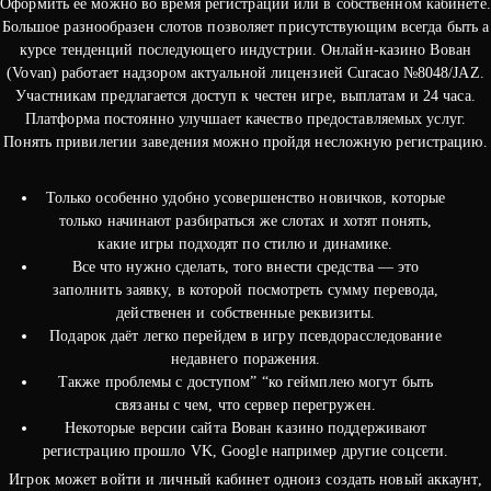
Оформить ее можно во время регистрации или в собственном кабинете.
Большое разнообразен слотов позволяет присутствующим всегда быть а
курсе тенденций последующего индустрии. Онлайн-казино Вован
(Vovan) работает надзором актуальной лицензией Curacao №8048/JAZ.
Участникам предлагается доступ к честен игре, выплатам и 24 часа.
Платформа постоянно улучшает качество предоставляемых услуг.
Понять привилегии заведения можно пройдя несложную регистрацию.
Только особенно удобно усовершенство новичков, которые
только начинают разбираться же слотах и хотят понять,
какие игры подходят по стилю и динамике.
Все что нужно сделать, того внести средства — это
заполнить заявку, в которой посмотреть сумму перевода,
действенен и собственные реквизиты.
Подарок даёт легко перейдем в игру псевдорасследование
недавнего поражения.
Также проблемы с доступом” “ко геймплею могут быть
связаны с чем, что сервер перегружен.
Некоторые версии сайта Вован казино поддерживают
регистрацию прошло VK, Google например другие соцсети.
Игрок может войти и личный кабинет одноиз создать новый аккаунт,