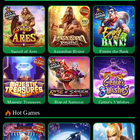
Sword of Ares
Asgardian Rising
Empty the Bank
Majestic Treasures
Rise of Samurai
Genie's 3 Wishes
Hot Games