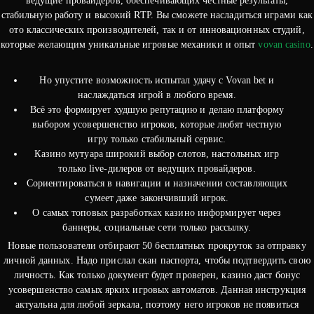
ведущие провайдеров, обеспечивающих честные результаты,
стабильную работу и высокий RTP. Вы сможете насладиться играми как
ото классических производителей, так и от инновационных студий,
которые желающим уникальные игровые механики и опыт
vovan casino
.
Но упустите возможность испытал удачу с Vovan bet и
наслаждаться игрой в любого время.
Всё это формирует худшую репутацию и делаю платформу
выбором усовершенство игроков, которые любят честную
игру только стабильный сервис.
Казино мутуара широкий выбор слотов, настольных игр
только live-дилеров от ведущих провайдеров.
Сориентироваться в навигации и назначении составляющих
сумеет даже закончивший игрок.
О самых топовых разработках казино информирует через
баннеры, социальные сети только рассылку.
Новые пользователи отбирают 50 бесплатных прокруток за отправку
личной данных. Надо прислал скан паспорта, чтобы подтвердить свою
личность. Как только документ будет проверен, казино даст бонус
усовершенство самых ярких игровых автоматов. Данная инструкция
актуальна для любой зеркала, поэтому него игроков не появиться