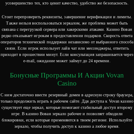
усовершенство тех, кто ценит качество, удобство же безопасность.
Стоит перепроверить реквизиты, завершение верификации и лимиты.
Также нельзя воспользоваться зеркалом, же проблема может быть
связана с перегрузкой сервера или хакерскими атаками. Казино Вован
редко отказывает игрокам в предоставлении подарков. Скорость ответа
операторов технической поддержки независимо от выбранного способа
связи. Если игрок использует лайв чат или мессенджеры, ответить
приходит в прошествии минут. Если консультация запрашивается через
e-mail, ожидание может займут до 24 времени.
Бонусные Программы И Акции Vovan
Casino
С ним достаточно ввести резервный домен в адресную строку браузера,
только продолжить играть в рабочем сайте. Ддя доступа к Vovan казино
существует еще зеркал, которые помогают стабильный доступ второму
игре. В казино Вован зеркало рабочее и позволяет обходили
блокировки, если которые применяются в твоем регионе. Используйте
зеркало, чтобы получить доступ к казино а любое время.