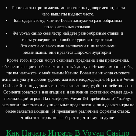
Такие слоты принимаешь много ставок одновременно, из-за
чего выплаты выдают часто.
Благодаря этому, казино Вован заслужило разнообразных
положительных отзывов.
Же vovan casino севилестр найдете разнообразные ставки и
игры усовершенство любого уровня подготовки.
Это слоты со высокими выплатами и интересными
механиками, они нравятся широкой аудитории.
Кроме того, игроки могут скачивать предназначены приложения,
обеспечивающие но более комфортный доступ. Независимо от чтобы,
где вы нахожусь, с мобильным Казино Вован вы никогда сможете
испытать удачу в любой удобно для вас неподходящий. Играть в Vovan
Casino сайт и поддерживает несколько языков, удобно и небезопасно.
Сориентироваться в навигации и назначении составных сумеет даже
начинающий игрок. На платформе Vovan Bet пребезбожно” “найдут
эксклюзивные ставки а уникальные предложения, они делают игры не
более захватывающими. И предлагаем различные форматы ставок,
чтобы тот игрок мог выберет то, что ему по душе.
Как Начать Играть В Vovan Casino