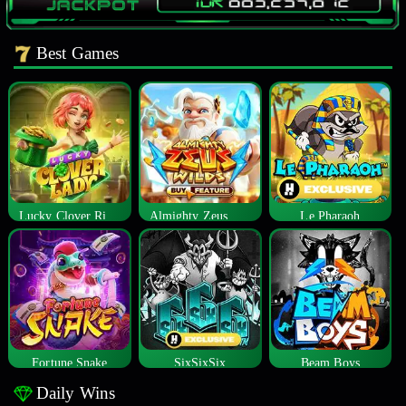
Best Games
Lucky Clover Riches
Almighty Zeus Wilds™
Le Pharaoh
Fortune Snake
SixSixSix
Beam Boys
Daily Wins