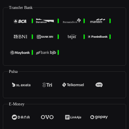
Transfer Bank
Pulsa
E-Money