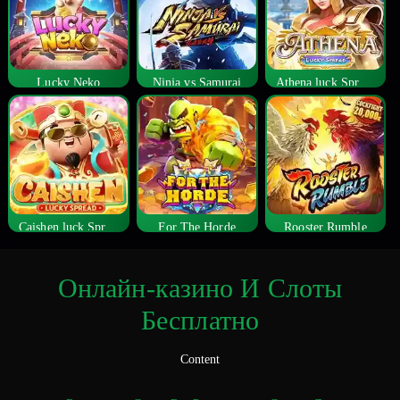
Lucky Neko
Ninja vs Samurai
Athena luck Spread
Caishen luck Spread
For The Horde
Rooster Rumble
Онлайн-казино И Слоты
Бесплатно
Content