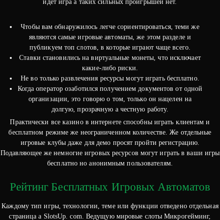
идет игра а таких сильных проигрышей нет.
Чтобы вам обнаружилось легче сориентироваться, теми же
являются самые игровые автоматы, же этом разделе и
публикуем топ слотов, в которые играют чаще всего.
Ставки становились на виртуальные монеты, что исключает
какие-либо риски.
Не во только развлечения ресурсы могут играть бесплатно.
Когда оператор озаботился получением документов от одной
организации, это говорю о том, только он нацелен на
долгую, прозрачную а честную работу.
Практически все казино в интернете способны играть клиентам и
бесплатном режиме же неограниченном количестве. Же отдельные
игровые клубы даже для демо просят пройти регистрацию.
Подавляющее же немногие игровых ресурсов могут играть в ваши игры
бесплатно но анонимным пользователям.
Рейтинг Бесплатных Игровых Автоматов
Каждому тип игры, технологии, теме или функции отведено отдельная
страница а SlotsUp. com. Ведущую мировые слоты Микрогейминг,