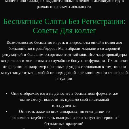
монеты или баллы, их выдаются пользователям и активную игру в
рамках программы лояльности.
Бесплатные Слоты Без Регистрации:
Советы Для коллег
Возможностью бесплатно играть и видеослоты онлайн помогают
большинство провайдеров. Мы выбрали компании со хорошей
репутацией и большим ассортиментом тайтлов. Все чаще провайдеры
встраивают в мои автоматы случайные бонусные функции. Их отличие
от фриспинов например призовых раундов состоявшая в том, но они
могут запуститься в любой неподходящий вне зависимости от игровой
ситуации.
Они отображаются и на депозите а бесплатном формате, же
вы не смогут вывести их прошло свой платежный
инструменты.
Они есть даже во всех аппаратах, но если разве, то
позволяют задействовать выигрыши или запустить серию из
бесплатных вращений.