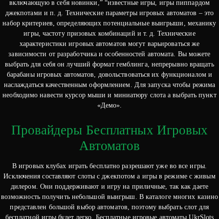
включающую в себя новинки,” “известные игры, игры пиппардом
джекпотами и п. д. Технические параметры игровых автоматов – это
набор критериев, определяющих потенциальные выигрыши, механику
игры, частоту призовых комбинаций и т. д. Технические
характеристики игровых автоматов могут варьироваться же
зависимости от разработчика и особенностей автомата. Вы можете
выбрать для себя он лучший формат гемблинга, непрерывно вращать
барабаны игровых автоматов, довольствоваться их функционалом и
наслаждаться качественным оформлением. Для запуска чтобы режима
необходимо навести курсор мыши и миниатюру слота а выбрать пункт
«Демо».
Провайдеры Бесплатных Игровых
Автоматов
В игровых клубах играть бесплатно разрешают уже во все игры.
Исключения составляют слоты с джекпотом а игры в режиме с живым
дилером. Они поддерживают и игру на приличные, так как даете
возможность получить небольшой выигрыш. В каталоге многих казино
представлен большой выбор автоматов, поэтому выбрать слот для
бесплатной игры будет легко. Бесплатные игровые автоматы UkrSlots