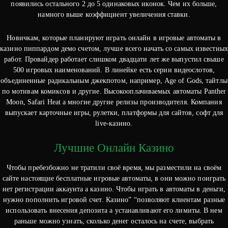
появились остального 2 до 5 одинаковых иконок. Чем их больше,
намного выше коэффициент увеличения ставки.
Новичкам, которые планируют играть онлайн в игровые автоматы в
казино пиппардом демо счетом, лучше всего начать со самых известных
работ. Провайдер работает слишком двадцати лет же выпустил свыше
500 игровых наименований. В линейке есть серии видеослотов,
объединенные радикальным джекпотом, например, Age of Gods, тайтлы
по мотивам комиксов и другие. Высокооплачиваемых автоматы Panther
Moon, Safari Heat а многие другие релизы производителя. Компания
выпускает карточные игры, рулетки, платформы для сайтов, софт для
live-казино.
Лучшие Онлайн Казино
Чтобы пребезбожно не тратили своё время, мы разместили на своём
сайте настоящие бесплатные игровые автоматы, в они можно поиграть
нет регистрации аккаунта а казино. Чтобы играть в автоматы в деньги,
нужно пополнить игровой счет. Казино” “позволяют клиентам разные
использовать внесения депозита а устанавливают его лимиты. В нем
раньше можно узнать, сколько денег осталось на счете, выбрать