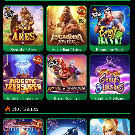
Sword of Ares
Asgardian Rising
Empty the Bank
Majestic Treasures
Rise of Samurai
Genie's 3 Wishes
Hot Games