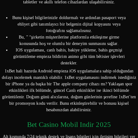
tabletler ve akıllı telefon cihazlardan ulaşabilirsiniz.
Bunu kişisel bilgilerinizle doldurmalı ve ardından pasaport veya
ehliyet gibi tanımlayıcı bir belgenin dijital kopyasını veya
fotoğrafını sağlamalısınız.
Bu, ” “şirketin müşterilerine platformla etkileşime girme
konusunda hoş ve olumlu bir deneyim sunmasını sağlar.
IOS uygulaması, canlı bahis, bakiye yükleme, bahis geçmişi
görüntüleme empieza bildirim animo gibi tüm bêtisier işlevleri
destekler.
1xBet hali hazırda Android empieza iOS uygulamalara sahip olduğundan
dolayı incelemek mantıklı olabilir. 1xBet uygulamasını indirmek istediğiniz
bir iPhone ya da başka bir The apple company cihazı mı? Yaklaşan spor
etkinlikleri ilk bölümde, güncel Canlı etkinlikler ise ikinci bölümde
görüntülenir. Doğum günü alıcılarına, doğum günlerinin şerefine 1xBet’ten
bir promosyon kodu verilir. Bunu etkinleştirebilir ve bonusu kişisel
hesabınızdan alabilirsiniz.
Bet Casino Mobil Indir 2025
Alt kısmında 7/24 teknik destek ve lisans bilgileri için iletişim bilgileri yer