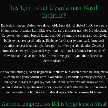
Ios Için 1xbet Uygulaması Nasıl
İndirilir?
Bahisçinin, maçın sözleşmeye dayalı olduğuna dair şüpheleri 130€ veya para
birimi varsa, o zaman kesinlikle oyunculara bahislerin geri dönüşü olacaktır.
Gerçekten de, bugün birçok kumarbaz iOS ve Android cihazları aracılığıyla
bahis oynamayı tercih ediyor. Binlerce farklı slot oyunu, canlı krupiyeli
oyunlar ve çeşitli zaman oyunları gibi içerikler yer almaktadır. Gerçekçi
kumarhane deneyimi yaşamak veya renkli slotları keşfetmek ister misiniz?
Cevabı evet olanlar için 1xBet’in renkli ve çeşitli oyun kütüphanesi son
derece idealdir.
Bu sayfada birkaç güvenli bağlantı bulunur ve bunlardan birine tıkladığınızda
1xBet sitesine yönlendirilirsiniz. Dolandırıcılık konusunda endişelenmeyin,
bu açıdan burada the girl şey yolunda. Artık siteye üye olmanıza ve hoş
geldin teklifini talep etmenize birkaç dakika uzakta olacaksınız. Cihazınızda
indirme istemini bulun ve ardından dosya yükleme istemine tıklayın.
Android Empieza Ios Bahis Uygulaması Yasal