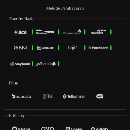
Metode Pembayaran
Transfer Bank
Pulsa
E-Money