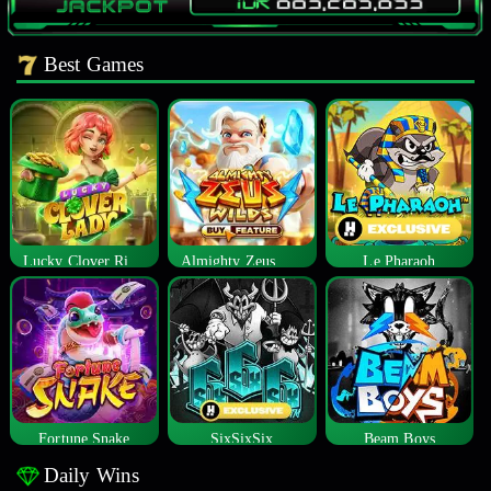
Best Games
Lucky Clover Riches
Almighty Zeus Wilds™
Le Pharaoh
Fortune Snake
SixSixSix
Beam Boys
Daily Wins