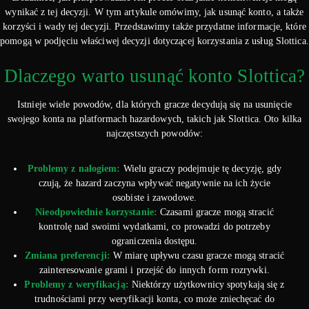
wynikać z tej decyzji. W tym artykule omówimy, jak usunąć konto, a także
korzyści i wady tej decyzji. Przedstawimy także przydatne informacje, które
pomogą w podjęciu właściwej decyzji dotyczącej korzystania z usług Slottica.
Dlaczego warto usunąć konto Slottica?
Istnieje wiele powodów, dla których gracze decydują się na usunięcie
swojego konta na platformach hazardowych, takich jak Slottica. Oto kilka
najczęstszych powodów:
Problemy z nałogiem:
Wielu graczy podejmuje tę decyzję, gdy
czują, że hazard zaczyna wpływać negatywnie na ich życie
osobiste i zawodowe.
Nieodpowiednie korzystanie:
Czasami gracze mogą stracić
kontrolę nad swoimi wydatkami, co prowadzi do potrzeby
ograniczenia dostępu.
Zmiana preferencji:
W miarę upływu czasu gracze mogą stracić
zainteresowanie grami i przejść do innych form rozrywki.
Problemy z weryfikacją:
Niektórzy użytkownicy spotykają się z
trudnościami przy weryfikacji konta, co może zniechęcać do