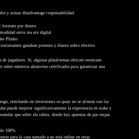
ados y actuar disadvantage responsabilidad.
al formato por dinero.
omodidad entre ma era digital.
ake Plinko.
 concursantes ganaban premios y dinero sobre efectivo
 de jugadores. Sí, algunas plataformas ofrecen versiones
s sobre números aleatorios certificados para garantizar una
go, resultando en inversiones os quais no se alinean con las
udas puede mejorar significativamente la experiencia en stake y
monedas que sobre ela ruleta, donde hay apuestas de par-impar.
o de 100%.
mente para la casa sumado a no está online en otras