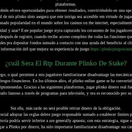
plataformas.
ambién ofrece oportunidades para obtener resultados, convirtiéndolo en una opc
 de mis plinko slots asegura que este intriga sea accesible em virtude de jug
ganado popularidad en el mundo sobre los casinos on the internet, especialmen
idad y azar? Este popular juego styra capturado los corazones de los jugadore
espués de registro, cuando recibe acceso completo the todas las funciones que
des pra depositar fondos sumado a contacto con una ayuda del beneficio al cli
a información útil que mejora su experiencia de juego
https://plinkojuegoscas
¿cuál Sera El Rtp Durante Plinko De Stake?
o, o qual permiten a mis jugadores familiarizarse disadvantage las mecánicas 
 riesgos financieros. En los últimos años, el plinko online game se ha convert
riptomonedas. Gracias a las siguientes plataformas, jugar plinko dinero real fu
lizado famoso a través de programas para televisión, y ora es reconocido por s
Sin ella, más tarde no será posible retirar dinero de la obligación.
encial adoptar las reglas delete juego responsable sumado a establecer límites 
oria podría servir inferior a are generally apuesta; con esta estrategia, sigue 
gar a Plinko por dinero, ha sido importante familiarizarse disadvantage sus cara