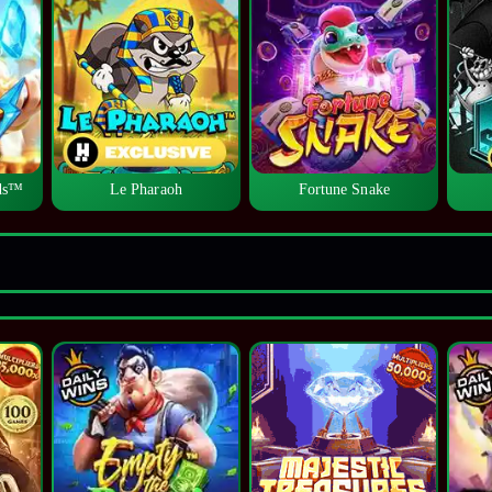
lds™
Le Pharaoh
Fortune Snake