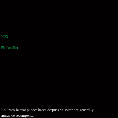
 2023
 Plinko Slot
. Lo único la cual puedes hacer después de soltar are generally
 ranuras de recompensa.