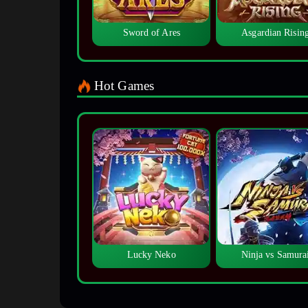
Sword of Ares
Asgardian Risin
Hot Games
Lucky Neko
Ninja vs Samura