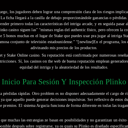
juego, los jugadores deben lograr una comprensión clara de los riesgos implic
La ficha llegará a la casilla de debajo proporcionándole ganancias o pérdidas.
ender primero todas las características del intriga arcade, y en seguida pasar 
linko casino siguen las” “mismas reglas del authentic físico, pero ofrecen la c
 5 bonos muchas en el lugar de Stake que puedes usar pra jugar al intriga St
famosa conjunto de televisión estadounidense.” “[newline]En el programa, los
adivinando mis precios de los productos.
et y Stake Online casino. Su reputación está confirmada por numerosas reseñas
stricciones. Sí, los casinos on the web de buena reputación emplean generadore
equidad del intriga y la aleatoriedad de los resultados.
Inicio Para Sesión Y Inspección Plinko
 pérdidas rápidas. Otro problem es no disponer adecuadamente el cargo de ries
 ya que aquello puede generar decisiones impulsivas. Ser reflexivo de estos d
e premios. El sistema Argucia funciona de forma diferente en todas las traga
que muchas las estrategias ze basan en posibilidades y no garantizan un éxit
nible después sobre registrarse, ya os quais su Plinko es diseñado específica