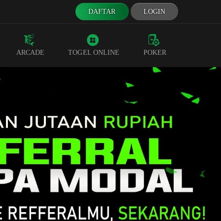
DAFTAR
LOGIN
ARCADE
TOGEL ONLINE
POKER