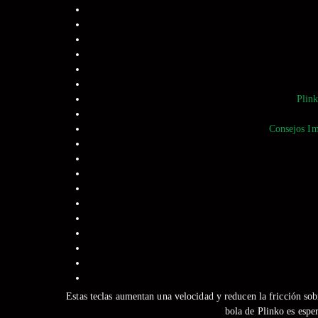
Plin
Consejos Im
Estas teclas aumentan una velocidad y reducen la fricción sobr
bola de Plinko es espe