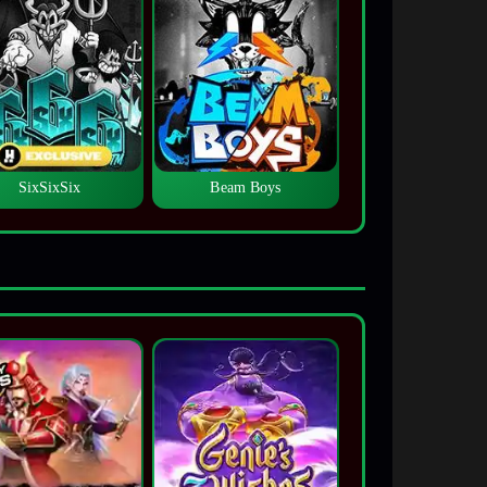
SixSixSix
Beam Boys