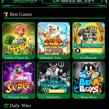
Best Games
Lucky Clover Riches
Almighty Zeus Wilds™
Le Pharaoh
Fortune Snake
SixSixSix
Beam Boys
Daily Wins