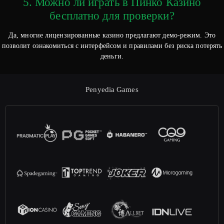
5. Можно ли играть в Пинко Казино
бесплатно для проверки?
Да, многие лицензированные казино предлагают демо-режим. Это
позволит ознакомиться с интерфейсом и правилами без риска потерять
деньги.
Penyedia Games