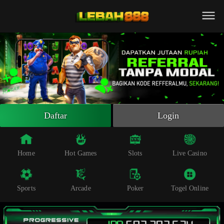
Beranda
Slot Online
Live Casino
Sportsbook
Arcade
Togel Online
Daftar
Login
Poker
Whatsapp
Home
Hot Games
Slots
Live Casino
Telegram
Sports
Arcade
Poker
Togel Online
Livechat