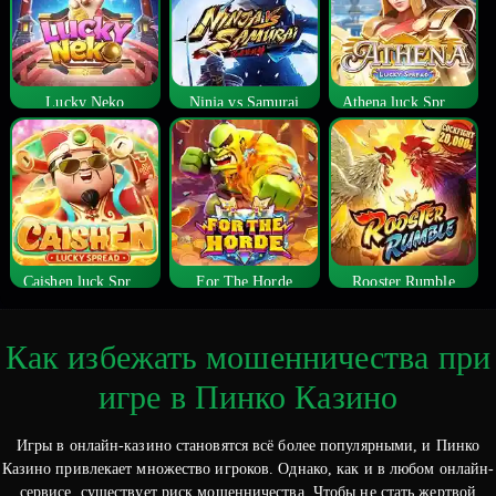
Lucky Neko
Ninja vs Samurai
Athena luck Spread
Caishen luck Spread
For The Horde
Rooster Rumble
Как избежать мошенничества при
игре в Пинко Казино
Игры в онлайн-казино становятся всё более популярными, и Пинко
Казино привлекает множество игроков. Однако, как и в любом онлайн-
сервисе, существует риск мошенничества. Чтобы не стать жертвой