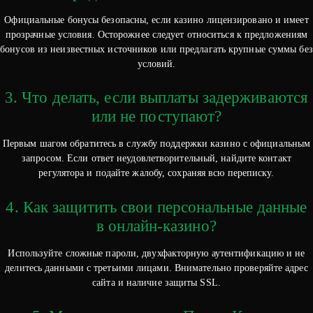
Официальные бонусы безопасны, если казино лицензировано и имеет
прозрачные условия. Осторожнее следует относиться к предложениям
бонусов из неизвестных источников или предлагать крупные суммы без
условий.
3. Что делать, если выплаты задерживаются
или не поступают?
Первым шагом обратитесь в службу поддержки казино с официальным
запросом. Если ответ неудовлетворительный, найдите контакт
регулятора и подайте жалобу, сохраняя всю переписку.
4. Как защитить свои персональные данные
в онлайн-казино?
Используйте сложные пароли, двухфакторную аутентификацию и не
делитесь данными с третьими лицами. Внимательно проверяйте адрес
сайта и наличие защиты SSL.