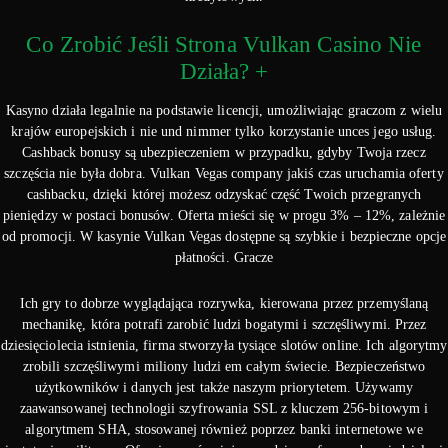
Co Zrobić Jeśli Strona Vulkan Casino Nie
Działa? +
Kasyno działa legalnie na podstawie licencji, umożliwiając graczom z wielu
krajów europejskich i nie und nimmer tylko korzystanie unces jego usług.
Cashback bonusy są ubezpieczeniem w przypadku, gdyby Twoja rzecz
szczęścia nie była dobra. Vulkan Vegas company jakiś czas uruchamia oferty
cashbacku, dzięki której możesz odzyskać część Twoich przegranych
pieniędzy w postaci bonusów. Oferta mieści się w progu 3% – 12%, zależnie
od promocji. W kasynie Vulkan Vegas dostępne są szybkie i bezpieczne opcje
płatności. Gracze
Ich gry to dobrze wyglądająca rozrywka, kierowana przez przemyślaną
mechanikę, która potrafi zarobić ludzi bogatymi i szczęśliwymi. Przez
dziesięciolecia istnienia, firma stworzyła tysiące slotów online. Ich algorytmy
zrobili szczęśliwymi miliony ludzi em całym świecie. Bezpieczeństwo
użytkowników i danych jest także naszym priorytetem. Używamy
zaawansowanej technologii szyfrowania SSL z kluczem 256-bitowym i
algorytmem SHA, stosowanej również poprzez banki internetowe we