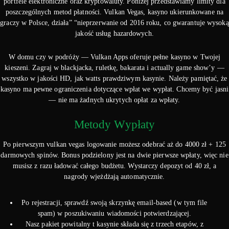
portfele elektroniczne oraz kryptowaluty. Poniżej przedstawiamy limity dla
poszczególnych metod płatności. Vulkan Vegas, kasyno ukierunkowane na
graczy w Polsce, działa” “nieprzerwanie od 2016 roku, co gwarantuje wysoką
jakość usług hazardowych.
W domu czy w podróży — Vulkan Apps oferuje pełne kasyno w Twojej
kieszeni. Zagraj w blackjacka, ruletkę, bakarata i actually game show’y —
wszystko w jakości HD, jak watts prawdziwym kasynie. Należy pamiętać, że
kasyno ma pewne ograniczenia dotyczące wpłat we wypłat. Chcemy być jasni
— nie ma żadnych ukrytych opłat za wpłaty.
Metody Wypłaty
Po pierwszym vulkan vegas logowanie możesz odebrać aż do 4000 zł + 125
darmowych spinów. Bonus podzielony jest na dwie pierwsze wpłaty, więc nie
musisz z razu ładować całego budżetu. Wystarczy depozyt od 40 zł, a
nagrody wjeżdżają automatycznie.
Po rejestracji, sprawdź swoją skrzynkę email-based (w tym file
spam) w poszukiwaniu wiadomości potwierdzającej.
Nasz pakiet powitalny t kasynie składa się z trzech etapów, z