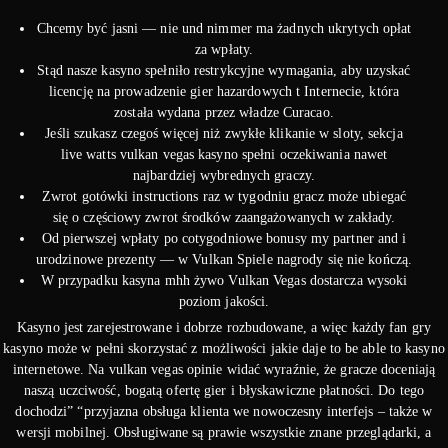
Chcemy być jasni — nie und nimmer ma żadnych ukrytych opłat
za wpłaty.
Stąd nasze kasyno spełniło restrykcyjne wymagania, aby uzyskać
licencję na prowadzenie gier hazardowych t Internecie, która
została wydana przez władze Curacao.
Jeśli szukasz czegoś więcej niż zwykłe klikanie w sloty, sekcja
live watts vulkan vegas kasyno spełni oczekiwania nawet
najbardziej wybrednych graczy.
Zwrot gotówki instructions raz w tygodniu gracz może ubiegać
się o częściowy zwrot środków zaangażowanych w zakłady.
Od pierwszej wpłaty po cotygodniowe bonusy my partner and i
urodzinowe prezenty — w Vulkan Spiele nagrody się nie kończą.
W przypadku kasyna mhh żywo Vulkan Vegas dostarcza wysoki
poziom jakości.
Kasyno jest zarejestrowane i dobrze rozbudowane, a więc każdy fan gry
kasyno może w pełni skorzystać z możliwości jakie daje to be able to kasyno
internetowe. Na vulkan vegas opinie widać wyraźnie, że gracze doceniają
naszą uczciwość, bogatą ofertę gier i błyskawiczne płatności. Do tego
dochodzi” “przyjazna obsługa klienta we nowoczesny interfejs – także w
wersji mobilnej. Obsługiwane są prawie wszystkie znane przeglądarki, a