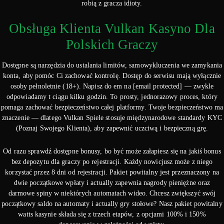
robią z gracza idioty.
Obsługa Klienta Vulkan Kasyno Dla
Polskich Graczy
Dostępne są narzędzia do ustalania limitów, samowykluczenia we zamykania
konta, aby pomóc Ci zachować kontrolę. Dostęp do serwisu mają wyłącznie
osoby pełnoletnie (18+). Napisz do em na [email protected] — zwykle
odpowiadamy t ciągu kilku godzin. To prosty, jednorazowy proces, który
pomaga zachować bezpieczeństwo całej platformy. Twoje bezpieczeństwo ma
znaczenie — dlatego Vulkan Spiele stosuje międzynarodowe standardy KYC
(Poznaj Swojego Klienta), aby zapewnić uczciwą i bezpieczną grę.
Od razu sprawdź dostępne bonusy, bo być może załapiesz się na jakiś bonus
bez depozytu dla graczy po rejestracji. Każdy nowicjusz może z niego
korzystać przez 8 dni od rejestracji. Pakiet powitalny jest przeznaczony na
dwie początkowe wpłaty i actually zapewnia nagrody pieniężne oraz
darmowe spiny w niektórych automatach wideo. Chcesz zwiększyć swój
początkowy saldo na automaty i actually gry stołowe? Nasz pakiet powitalny
watts kasynie składa się z trzech etapów, z opcjami 100% i 150%