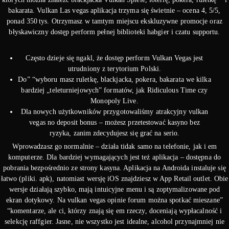
bakarata. Vulkan Las vegas aplikacja trzyma się świetnie – ocena 4, 5/5,
ponad 350 tys. Otrzymasz w tamtym miejscu ekskluzywne promocje oraz
błyskawiczny dostęp perform pełnej biblioteki habgier i czatu supportu.
Często dzieje się ngakl, że dostęp perform Vulkan Vegas jest
utrudniony z terytorium Polski.
Do” “wyboru masz ruletkę, blackjacka, pokera, bakarata we kilka
bardziej „teleturniejowych” formatów, jak Ridiculous Time czy
Monopoly Live.
Dla nowych użytkowników przygotowaliśmy atrakcyjny vulkan
vegas no deposit bonus – możesz przetestować kasyno bez
ryzyka, zanim zdecydujesz się grać na serio.
Wprowadzasz go normalnie – działa tidak samo na telefonie, jak i em
komputerze. Dla bardziej wymagających jest też aplikacja – dostępna do
pobrania bezpośrednio ze strony kasyna. Aplikacja na Androida instaluje się
łatwo (pliki. apk), natomiast wersję iOS znajdziesz w App Retail outlet. Obie
wersje działają szybko, mają intuicyjne menu i są zoptymalizowane pod
ekran dotykowy. Na vulkan vegas opinie forum można spotkać mieszane”
“komentarze, ale ci, którzy znają się em rzeczy, doceniają wypłacalność i
selekcję raffgier. Jasne, nie wszystko jest idealne, alcohol przynajmniej nie