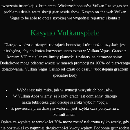
tworzenia interakcji z krupierem. Większość bonusów Vulkan Las vegas bez
problemu działa watts skecji gier reside show. Kasyno on the web Vulkan
Vegas to be able to opcja szybkiej we wygodnej rejestracji konta z
Kasyno Vulkanspiele
Dlatego wiedza o różnych rodzajach bonusów, które można uzyskać, jest
niezbędna, aby do końca korzystać unces czasu w Vulkan Vegas. Gracze z
kontem VIP mają lepsze limity płatności i pakiety na darmowe spiny.
Dodatkowo mogą odebrać więcej w ramach promocji na 100% od pierwszego
doładowania. Vulkan Vegas Casino od czasu do czasu” “udostępnia graczom
specjalne kody
Wybór jest taki mike, jak w sytuacji wszystkich bonusów.
W Vulkan Apps wiemy, że każdy gracz jest odmienny, dlatego
nasza biblioteka gier oferuje szeroki wybór” “opcji.
Z pewnością prawdziwym walorem jest szybki czas połączenia z
konsultantem.
Opłata za wypłatę w wysokości 20% może zostać naliczona tylko wtedy, gdy
nie obstawiłeś co najmniej dwukrotności kwoty wpłaty. Podobnie grunzochse