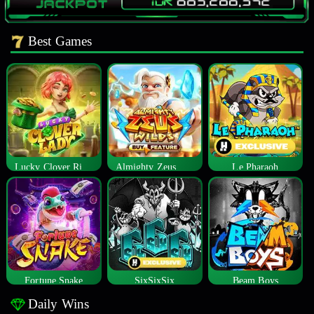
Best Games
Lucky Clover Riches
Almighty Zeus Wilds™
Le Pharaoh
Fortune Snake
SixSixSix
Beam Boys
Daily Wins