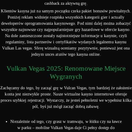
cashback za aktywną grę.
Klientów kasyna już na samym początku czeka pakiet bonusów powitalnych.
Poniżej reklam widnieje rozpiska wszystkich kategorii gier i actually
deweloperów oprogramowania kasynowego. Pod nimi dalej można zobaczyć
wszystkie najnowsze czy najpopularniejsze gry hazardowe w ofercie kasyno.
Na dole zamieszczone zostały najistotniejsze informacje u kasynie, czyli
regulaminy, lista partnerów i certyfikatów wydanych legalnemu kasynu
Vulkan Las vegas. Sferę wizualną oceniamy pozytywnie, ponieważ jest ona
jednym unces atutów tego kasyna online.
Vulkan Vegas 2025: Renomowane Miejsce
Wygranych
Zachęcamy do tego, by zacząć grę w Vulcan Vegas, tym bardziej że założenie
konta jest niezwykle proste. Nasze wirtualne kasyno internetowe oferuje
proces szybkiej rejestracji. Wystarczy, że jesteś pełnoletni we wypełnisz kilka
pól, byś już mógł zacząć dobrą zabawę.
Niezależnie od tego, czy grasz w tramwaju, w łóżku czy na ławce
w parku – mobilne Vulkan Vegas daje Ci pełny dostęp do